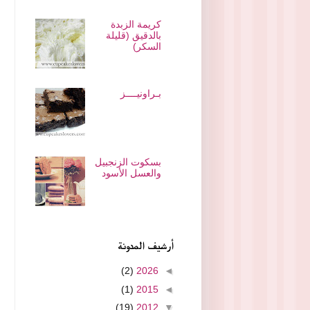
كريمة الزبدة
بالدقيق (قليلة
السكر)
بـراونيــــز
بسكوت الزنجبيل
والعسل الأسود
أرشيف المدونة
(2)
2026
◄
(1)
2015
◄
(19)
2012
▼