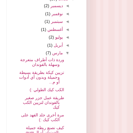
◄
ديسمبر
(2)
◄
نوفمبر
(1)
◄
سبتمبر
(1)
◄
أغسطس
(1)
◄
يوليو
(2)
◄
أبريل
(1)
▼
مارس
(7)
وردة ذات أطراف متعرجة
وسهلة بالفوندان
تزيين كيكة بطريقة بسيطة
وجميلة وبدون أي أدوات
أو م...
الكب كيك الطولي :)
طريقة عمل جزر صغير
بالفوندان لتزيين الكب
كيك
مرة أخرى جلد الفهد على
الكب كيك :)
كيف نصنع ربطة جميلة
بالفوندان أو الـ gum