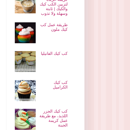
لتزيين الكب كيك
والكيك | ثابتة
وسهلة ولا تذوب
طريقة عمل كب
كيك ملون
كب كيك الفانيليا
كب كيك
الكراميل
كب كيك الجزر
اللذيذ، مع طريقة
عمل كريمة
الجبنة