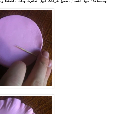
وبمساعدة عود الأسنان، نصنع تعرجات حول الدائرة، وذلك بالضغط وتح