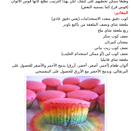
وطبعًا ممكن تحطيهم على كيفك، لكن بهذا الترتيب تطلع كأنها قوس الألوان
(قوس قزح كما يسميه البعض)
المقادير:
كوب دقيق متعدد الاستخدامات (يعني دقيق عادي)
ملعقة شاي ونصف الملعقة من باكنغ باودر
ربع ملعقة شاي ملح
نصف كوب سكر
بيضتان كبيرتان
نصف كوب زيت نباتي
نصف كوب لبن (أو ممكن استخدام الحليب)
ملعقة شاي فانيليا
ألوان طعام (أحمر، أصفر، أخضر، أزرق) يدمج الأحمر والأصفر للحصول على
البرتقالي، ويدمج الأخضر مع الأزرق للحصول على البنفسجي.