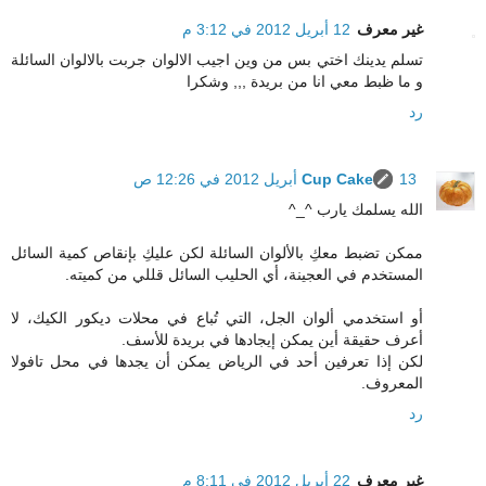
غير معرف
12 أبريل 2012 في 3:12 م
تسلم يدينك اختي بس من وين اجيب الالوان جربت بالالوان السائلة
و ما ظبط معي انا من بريدة ,,, وشكرا
رد
13 أبريل 2012 في 12:26 ص
Cup Cake
الله يسلمك يارب ^_^
ممكن تضبط معكِ بالألوان السائلة لكن عليكِ بإنقاص كمية السائل
المستخدم في العجينة، أي الحليب السائل قللي من كميته.
أو استخدمي ألوان الجل، التي تُباع في محلات ديكور الكيك، لا
أعرف حقيقة أين يمكن إيجادها في بريدة للأسف.
لكن إذا تعرفين أحد في الرياض يمكن أن يجدها في محل تافولا
المعروف.
رد
غير معرف
22 أبريل 2012 في 8:11 م