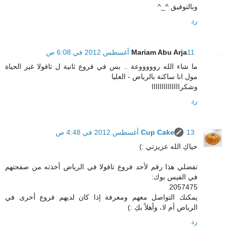
وبالتوفيق ^_^
رد
11 أغسطس 2012 في 6:08 ص
Mariam Abu Arja
ما شاء الله روووووعة .. بس في فروع ثانية ل تافولا غير الحياة
مول انا ساكنة بالرياض - العليا
وشكراااااااااااااا
رد
13 أغسطس 2012 في 4:48 ص
Cup Cake
حياكِ الله عزيزتي :)
تفضلي هذا رقم لأحد فروع تافولا في الرياض أخذته من صفحتهم
في الفيس بوك:
2057475
يمكنك التواصل معهم ومعرفة إذا كان لديهم فروع أخرى في
الرياض أم لا، وأهلاً بكِ :)
رد