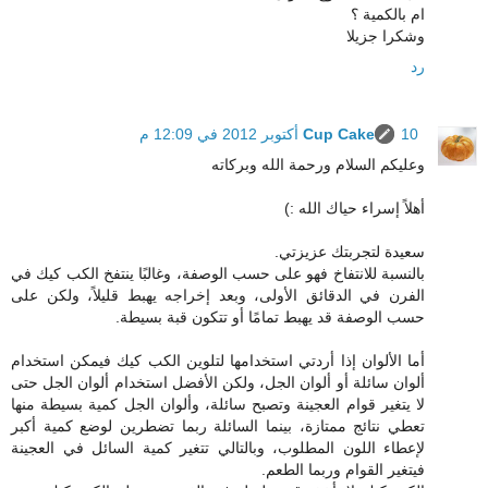
ام بالكمية ؟
وشكرا جزيلا
رد
10 أكتوبر 2012 في 12:09 م
Cup Cake
وعليكم السلام ورحمة الله وبركاته
أهلاً إسراء حياك الله :)
سعيدة لتجربتك عزيزتي.
بالنسبة للانتفاخ فهو على حسب الوصفة، وغالبًا ينتفخ الكب كيك في
الفرن في الدقائق الأولى، وبعد إخراجه يهبط قليلاً، ولكن على
حسب الوصفة قد يهبط تمامًا أو تتكون قبة بسيطة.
أما الألوان إذا أردتي استخدامها لتلوين الكب كيك فيمكن استخدام
ألوان سائلة أو ألوان الجل، ولكن الأفضل استخدام ألوان الجل حتى
لا يتغير قوام العجينة وتصبح سائلة، وألوان الجل كمية بسيطة منها
تعطي نتائج ممتازة، بينما السائلة ربما تضطرين لوضع كمية أكبر
لإعطاء اللون المطلوب، وبالتالي تتغير كمية السائل في العجينة
فيتغير القوام وربما الطعم.