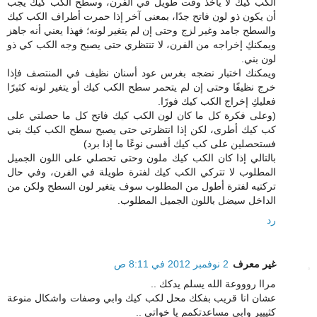
الكب كيك لا يأخذ وقت طويل في الفرن، وسطح الكب كيك يجب
أن يكون ذو لون فاتح جدًا، بمعنى آخر إذا حمرت أطراف الكب كيك
والسطح جامد وغير لزج وحتى إن لم يتغير لونه؛ فهذا يعني أنه جاهز
ويمكنكِ إخراجه من الفرن، لا تنتظري حتى يصبح وجه الكب كي ذو
لون بني.
ويمكنك اختبار نضجه بغرس عود أسنان نظيف في المنتصف فإذا
خرج نظيفًا وحتى إن لم يتحمر سطح الكب كيك أو يتغير لونه كثيرًا
فعليكِ إخراج الكب كيك فورًا.
(وعلى فكرة كل ما كان لون الكب كيك فاتح كل ما حصلتي على
كب كيك أطرى، لكن إذا انتظرتي حتى يصبح سطح الكب كيك بني
فستحصلين على كب كيك أقسى نوعًا ما إذا برد)
بالتالي إذا كان الكب كيك ملون وحتى تحصلي على اللون الجميل
المطلوب لا تتركي الكب كيك لفترة طويلة في الفرن، وفي حال
تركتيه لفترة أطول من المطلوب سوف يتغير لون السطح ولكن من
الداخل سيضل باللون الجميل المطلوب.
رد
غير معرف
2 نوفمبر 2012 في 8:11 ص
مراا روووعة الله يسلم يدكك ..
عشان انا قريب بفكك محل لكب كيك وابي وصفات واشكال منوعة
كثييير وابي مساعدتكمم يا خواتي ..