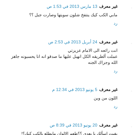
غير معرف
13 مارس 2013 في 1:53 ص
مابي الكب كيك ينتفخ شلون سويتها وصارت جبل ؟؟
رد
غير معرف
24 أبريل 2013 في 2:53 ص
انت رائعه الى الامام عزيزتي
عملت ألطريقه الكل انهبل عليها ما صدقو انه انا يحسبونه جاهز
الله وجزاك الجنه
رد
غير معرف
5 يونيو 2013 في 12:34 م
اللون من وين
رد
غير معرف
20 يونيو 2013 في 8:39 ص
بغيت اسألك يا بعدي ؟؟طعم الالوان مايطلع بالكب كيك؟!