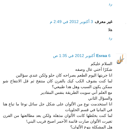
رد
غير معرف
3 أكتوبر 2012 في 2:49 م
هلا
رد
6 أكتوبر 2012 في 1:35 ص
Esraa
السلام عليكم
شكرًا أختي عال وصفه
انا جربتها اليوم الطعم بصراحه كان حلو ولكن عندي سؤالين
لما كنت بشوف الكب كيك بالفرن كان منتفخ ثم قل الانتفاخ شو
ممكن يكون السبب وهل هدا طبيعي؟
مع العلم أني سويت الطريقة بنفس المقادير
والسؤال الثاني
انا استخدمت نوع من الألوان على شكل جل سائل نوعا ما تباع هنا
في المانيا في قسم الحلويات
لما كنت بخلطها كانت الألوان مذهلة ولكن بعد مطالعتها من الفرن
تغيرت الألوان صارت قاتمة الأحمر اصبح قريب البني!
هل المشكلة بنوع الألوان؟