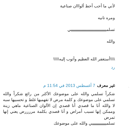
لأني ما أحب أحط ألوااان صناعية
ومره تانيه
تسلمييييييييييييييييييييييييييييييي
والله
\\\\أستغفر الله العظيم وأتوب إليه\\\\\
رد
غير معرف
7 أغسطس 2013 في 11:54 م
شكراً تسلمي والله على موضوعك الأكثر من رائع شكراً والله
تسلمي على موضوعك و كلمة مرض لا تفهميها غلط و تحسبيها سبه
لا والله أنا ما قصدي أنا قصدي إن الألوان الصناعية ماهي زينة
وممكن إنها تسبب أمراض و أنا قصدي بكلمة مررررض يعني إنها
تمرض
تسلمييييييييييييي والله على موضوعك