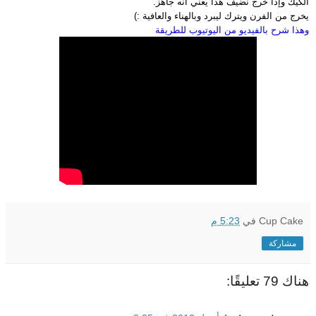
الكيك وإذا خرج نضيف هذا يعني أنه جاهز.
يخرج من الفرن ويترك ليبرد وبالهناء والعافية :)
وهذا شرح بالفيديو من اليوتيوب للطريقة
Cup Cake
في
5:23 م
مشاركة
هناك 79 تعليقًا: