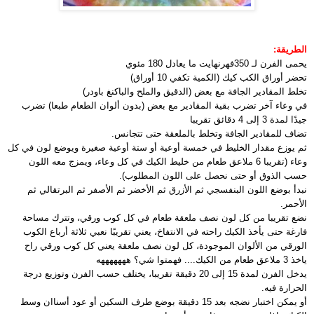
الطريقة:
يحمى الفرن لـ 350فهرنهايت ما يعادل 180 مئوي
تحضر أوراق الكب كيك (الكمية تكفي 10 أوراق)
تخلط المقادير الجافة مع بعض (الدقيق والملح والباكنغ باودر)
في وعاء آخر تضرب بقية المقادير مع بعض (بدون ألوان الطعام طبعا) تضرب
جيدًا لمدة 3 إلى 4 دقائق تقريبا
تضاف للمقادير الجافة وتخلط بالملعقة حتى تتجانس.
ثم يوزع مقدار الخليط في خمسة أوعية أو ستة أوعية صغيرة ويوضع لون في كل
وعاء (تقريبا 6 ملاعق طعام من خليط الكيك في كل وعاء، ويمزج معه اللون
حسب الذوق أو حتى نحصل على اللون المطلوب).
نبدأ بوضع اللون البنفسجي ثم الأزرق ثم الأخضر ثم الأصفر ثم البرتقالي ثم
الأحمر.
نضع تقريبا من كل لون نصف ملعقة طعام في كل كوب ورقي، وتترك مساحة
فارغة حتى يأخذ الكيك راحته في الانتفاخ، يعني تقريبًا نعبي ثلاثة أرباع الكوب
الورقي من الألوان الموجودة، كل لون نصف ملعقة يعني كل كوب ورقي راح
ياخذ 3 ملاعق طعام من الكيك.... فهمتوا شي؟ هههههههه
يدخل الفرن لمدة 15 إلى 20 دقيقة تقريبا، يختلف حسب الفرن وتوزيع درجة
الحرارة فيه.
أو يمكن اختبار نضجه بعد 15 دقيقة بوضع طرف السكين أو عود أسناان وسط