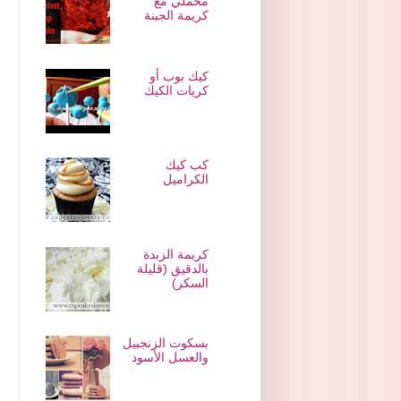
مخملي مع
كريمة الجبنة
كيك بوب أو
كريات الكيك
كب كيك
الكراميل
كريمة الزبدة
بالدقيق (قليلة
السكر)
بسكوت الزنجبيل
والعسل الأسود