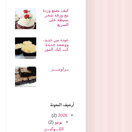
كيف نصنع وردة
مع ورقة شجر
بسيطة على
السريع
عودة من جديد،
ووصفة جديدة:
كب كيك الموز
بـراونيــــز
أرشيف المدونة
(2)
2026
▼
▼
يونيو
(2)
الكـــوكيـــز