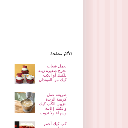
الأكثر مشاهدة
لعمل قبعات
تخرج صغيرة زينة
للكيك أو الكب
كيك من الفوندان
طريقة عمل
كريمة الزبدة
لتزيين الكب كيك
والكيك | ثابتة
وسهلة ولا تذوب
كب كيك أحمر