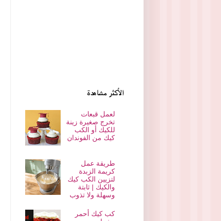
الأكثر مشاهدة
لعمل قبعات
تخرج صغيرة زينة
للكيك أو الكب
كيك من الفوندان
طريقة عمل
كريمة الزبدة
لتزيين الكب كيك
والكيك | ثابتة
وسهلة ولا تذوب
كب كيك أحمر