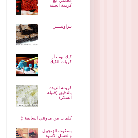
مخملي مع
كريمة الجبنة
بـراونيــــز
كيك بوب أو
كريات الكيك
كريمة الزبدة
بالدقيق (قليلة
السكر)
كلمات من مدونتي السابقة :)
بسكوت الزنجبيل
والعسل الأسود