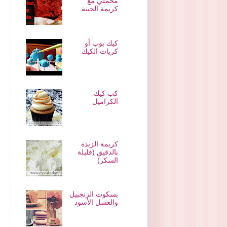
مخملي مع
كريمة الجبنة
كيك بوب أو
كريات الكيك
كب كيك
الكراميل
كريمة الزبدة
بالدقيق (قليلة
السكر)
بسكوت الزنجبيل
والعسل الأسود