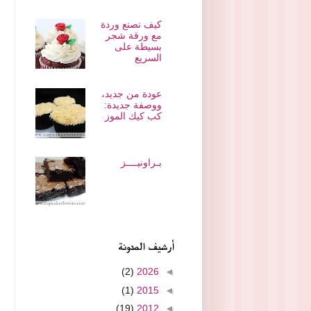
كيف نصنع وردة
مع ورقة شجر
بسيطة على
السريع
عودة من جديد،
ووصفة جديدة:
كب كيك الموز
بـراونيــــز
أرشيف المدونة
(2)
2026
◄
(1)
2015
◄
(19)
2012
◄