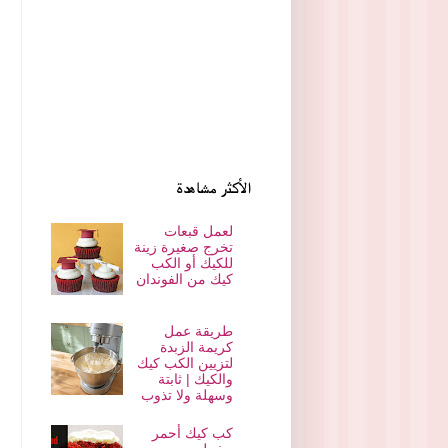
الأكثر مشاهدة
لعمل قبعات
تخرج صغيرة زينة
للكيك أو الكب
كيك من الفوندان
طريقة عمل
كريمة الزبدة
لتزيين الكب كيك
والكيك | ثابتة
وسهلة ولا تذوب
كب كيك أحمر