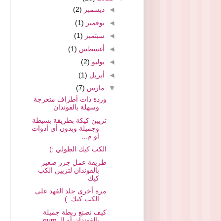
◄
ديسمبر
(2)
◄
نوفمبر
(1)
◄
سبتمبر
(1)
◄
أغسطس
(1)
◄
يوليو
(2)
◄
أبريل
(1)
▼
مارس
(7)
وردة ذات أطراف متعرجة
وسهلة بالفوندان
تزيين كيكة بطريقة بسيطة
وجميلة وبدون أي أدوات
أو م...
الكب كيك الطولي :)
طريقة عمل جزر صغير
بالفوندان لتزيين الكب
كيك
مرة أخرى جلد الفهد على
الكب كيك :)
كيف نصنع ربطة جميلة
بالفوندان أو الـ gum