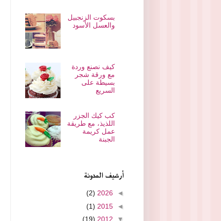
بسكوت الزنجبيل
والعسل الأسود
كيف نصنع وردة
مع ورقة شجر
بسيطة على
السريع
كب كيك الجزر
اللذيذ، مع طريقة
عمل كريمة
الجبنة
أرشيف المدونة
(2)
2026
◄
(1)
2015
◄
(19)
2012
▼