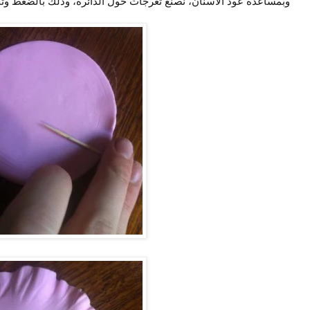
وبمساعدة عود الأسنان، نصنع تعرجات حول الدائرة، وذلك بالضغط وتح