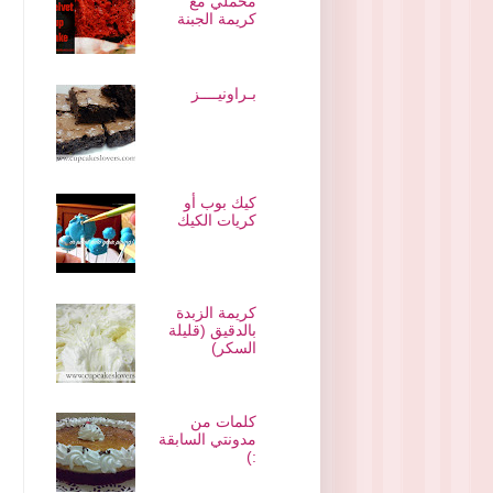
مخملي مع
كريمة الجبنة
بـراونيــــز
كيك بوب أو
كريات الكيك
كريمة الزبدة
بالدقيق (قليلة
السكر)
كلمات من
مدونتي السابقة
:)