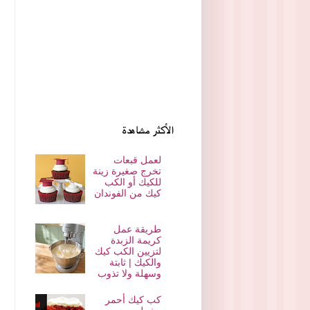
الأكثر مشاهدة
لعمل قبعات
تخرج صغيرة زينة
للكيك أو الكب
كيك من الفوندان
طريقة عمل
كريمة الزبدة
لتزيين الكب كيك
والكيك | ثابتة
وسهلة ولا تذوب
كب كيك أحمر