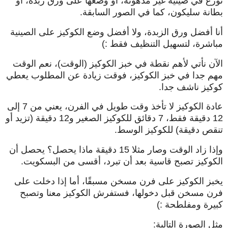
توزع في صينية غير مدهونة، أو وضعها على ورق زبدة، أو
بطانة سليكون، كما في الصور السابقة.
أنا أفضل ورق الزبدة، ولا أفضل وضع الكوكيز على الصينية
مباشرة، لتسهيل التنظيف فقط :)
الآن نأتي لأهم نقطة في خبز الكوكيز (الوقت)، نعم الوقت
مهم جدا في خبز الكوكيز، فوقت زيادة عن المطلوب يعطي
كوكيز ناشف جدا.
عادة الكوكيز لا تأخذ وقت طويل في الفرن، يعني من 7 إلى
12 دقيقة فقط، 7 دقائق للكوكيز الصغير و12 دقيقة (تزيد أو
تنقص دقيقة) للكوكيز الوسط.
وإذا زاد الوقت وصار مثلا 15 دقيقة ماذا يحصل؟ يحصل أن
الكوكيز تصبح قاسية بعد أن تبرد، أقسى من البسكويت.
يخبز الكوكيز على فرن مسخن مسبقًا، أما إذا دخلت على
فرن مسخن قبل دخولها، فستفرش الكوكيز معنا وتصبح
كبيرة ومفلطحة :)
مثل الصورة التالية: