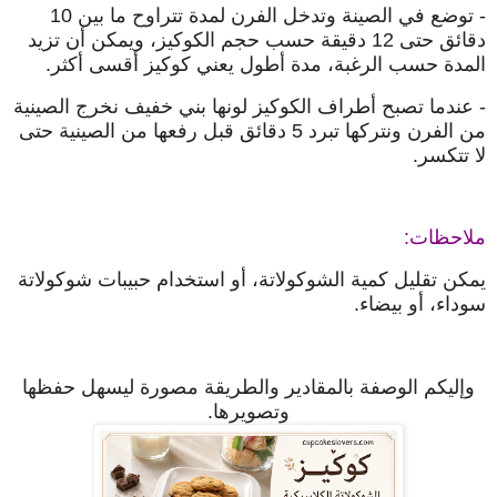
- توضع في الصينة وتدخل الفرن لمدة تتراوح ما بين 10
دقائق حتى 12 دقيقة حسب حجم الكوكيز، ويمكن أن تزيد
المدة حسب الرغبة، مدة أطول يعني كوكيز أقسى أكثر.
- عندما تصبح أطراف الكوكيز لونها بني خفيف نخرج الصينية
من الفرن ونتركها تبرد 5 دقائق قبل رفعها من الصينية حتى
لا تتكسر.
ملاحظات:
يمكن تقليل كمية الشوكولاتة، أو استخدام حبيبات شوكولاتة
سوداء، أو بيضاء.
وإليكم الوصفة بالمقادير والطريقة مصورة ليسهل حفظها
وتصويرها.