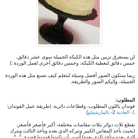
لن يستغرق تزيين مثل هذه الكيكة الجميلة سوى عشر دقائق،
خمس دقائق لتغطية الكيكة، وخمس دقائق أخرى لعمل الوردة :)
ربما ستكون الصور أفضل وسيلة لنتعلم كيف نصنع مثل هذه الوردة
الجميلة، وإليكم الصور والطريقة.
المطلوب:
فوندان باللون المطلوب، وقطاعات دائرية. (طريقة عمل الفوندان:
1- العادية
2-
بالمارشملو
)
نقطع ثلاث دوائر بثلاث مقاسات مختلفة، أكبر فأصغر فأصغر.
(بحيث نأخذ المقاس الكبير ونتركه الذي بعده ونأخذ الثالث ونترك
الذي بعده ونأخذ الذي بعده) أتمنى أن تكونوا فهمتوا قصدي ^_^