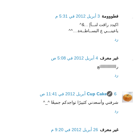
فطووومة
3 أبريل 2012 في 5:31 م
اكيدد راقت لنـــآإ ...&^
ياعينـــي ع البســاطــةة....^^
رد
غير معرف
4 أبريل 2012 في 5:08 ص
رااااااااااااائع
رد
6 أبريل 2012 في 11:41 ص
Cup Cake
شرفني وأسعدني كثييرًا تواجدكم جميعًا ^_^
رد
غير معرف
26 أبريل 2012 في 9:20 م