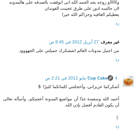
وااااااو روعه بجد الحمد الله انى اتوفقت بالصدفه على هالمدونه
لان جالسه ادور على طرق عجينت الفوندان
يعطيكم العافيه وجزاكم الله خيرا
رد
غير معرف
27 أبريل 2012 في 8:45 ص
من اجمل مدونات العالم اششكرك جميلتي على الجهووود
رد
4 مايو 2012 في 2:21 ص
Cup Cake
أشكركما عزيزاتي، وأخجلتني كلماتكما كثيرًا :$
أحمد الله وسعيدة جدًا أن مواضيع المدونة أعجبتكم، وأسأله تعالى
أن يكون القادم أفضل بإذن الله.
:)
رد