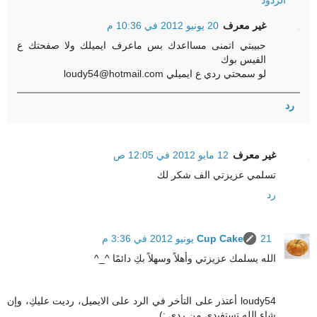
الردود
غير معرف
20 يونيو 2012 في 10:36 م
حبيبتي اتمنى مسااعدك بس ماعرف ايميلك ولا صفحتك ع
الفيس بوك
لو سمحتي ردي ع ايميلي loudy54@hotmail.com
رد
غير معرف
12 مايو 2012 في 12:05 ص
تسلمي عزيزتي الف شكر لك
رد
21 يونيو 2012 في 3:36 م
Cup Cake
الله يسلمك عزيزتي وأهلاً وسهلاً بكِ دائمًا ^_^
loudy54 أعتذر على التأخر في الرد على الايميل، رديت عليكِ، وإن
شاء الله تستفيدي من ردي :)