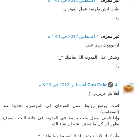
غير معرف
4 أغسطس 2012 في 4:47 م
طيب ايش طريقة عمل الفوندان
رد
غير معرف
4 أغسطس 2012 في 4:48 م
ارجوووك ردي علي
وشكرا على المدونه الل يعافيك ^_^
رد
4 أغسطس 2012 في 5:23 م
Cup Cake
أهلاً بكِ عزيزتي :)
قمت بوضع روابط عمل الفوندان في الموضوع، تجديها عند
(المطلوب)
وإذا قمتي بعمل بحث بسيط في المدونة في خانة البحث سوف
يظهر لكِ كل ما تبحثين عنه إن شاء الله.
وأشكرك لأنك نبهتيني لذلك (وضع الروابط) ^_^