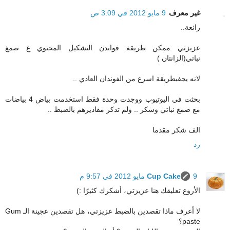
غير معرف
9 مايو 2012 في 3:09 ص
رائعة..
عزيزتي ممكن طريقة فواندن التشكيل المحتوي ع صمغ
نباتي(الزانتان )
لانه يجفبطريقة اسرع من الفوندان العادي ..
بحثت في اليوتيوب ووجدت وحدة فقط استخدمت بياض 4 بياضات
مع صمغ نباتي وسكر .. ولم تدكر مقاديرهم بالضبط ..
الف شكر مقدما
رد
9 مايو 2012 في 9:57 م
Cup Cake
الأروع تعليقك هنا عزيزتي، أشكرك كثيرًا :)
لا أعرف ماذا تقصدين بالضبط عزيزتي، هل تقصدين عجينة الـ Gum
paste؟