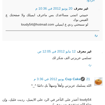
الردود
غير معرف
20 يونيو 2012 في 10:36 م
حبيبتي اتمنى مسااعدك بس ماعرف ايميلك ولا صفحتك ع
الفيس بوك
لو سمحتي ردي ع ايميلي loudy54@hotmail.com
رد
غير معرف
12 مايو 2012 في 12:05 ص
تسلمي عزيزتي الف شكر لك
رد
21 يونيو 2012 في 3:36 م
Cup Cake
الله يسلمك عزيزتي وأهلاً وسهلاً بكِ دائمًا ^_^
loudy54 أعتذر على التأخر في الرد على الايميل، رديت عليكِ، وإن
شاء الله تستفيدي من ردي :)