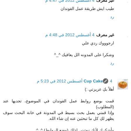
غير معرف
4 أغسطس 2012 في 4:47 م
طيب ايش طريقة عمل الفوندان
رد
غير معرف
4 أغسطس 2012 في 4:48 م
ارجوووك ردي علي
وشكرا على المدونه الل يعافيك ^_^
رد
4 أغسطس 2012 في 5:23 م
Cup Cake
أهلاً بكِ عزيزتي :)
قمت بوضع روابط عمل الفوندان في الموضوع، تجديها عند
(المطلوب)
وإذا قمتي بعمل بحث بسيط في المدونة في خانة البحث سوف
يظهر لكِ كل ما تبحثين عنه إن شاء الله.
وأشكرك لأنك نبهتيني لذلك (وضع الروابط) ^_^