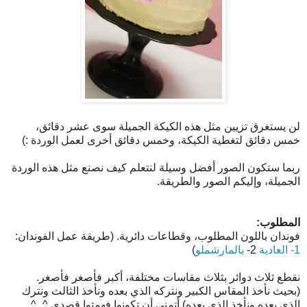
لن يستغرق تزيين مثل هذه الكيكة الجميلة سوى عشر دقائق،
خمس دقائق لتغطية الكيكة، وخمس دقائق أخرى لعمل الوردة :)
ربما ستكون الصور أفضل وسيلة لنتعلم كيف نصنع مثل هذه الوردة
الجميلة، وإليكم الصور والطريقة.
المطلوب:
فوندان باللون المطلوب، وقطاعات دائرية. (طريقة عمل الفوندان:
1- العادية
2-
بالمارشملو
)
نقطع ثلاث دوائر بثلاث مقاسات مختلفة، أكبر فأصغر فأصغر.
(بحيث نأخذ المقاس الكبير ونتركه الذي بعده ونأخذ الثالث ونترك
الذي بعده ونأخذ الذي بعده) أتمنى أن تكونوا فهمتوا قصدي ^_^