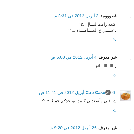
فطووومة
3 أبريل 2012 في 5:31 م
اكيدد راقت لنـــآإ ...&^
ياعينـــي ع البســاطــةة....^^
رد
غير معرف
4 أبريل 2012 في 5:08 ص
رااااااااااااائع
رد
6 أبريل 2012 في 11:41 ص
Cup Cake
شرفني وأسعدني كثييرًا تواجدكم جميعًا ^_^
رد
غير معرف
26 أبريل 2012 في 9:20 م