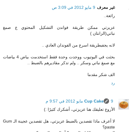
غير معرف
9 مايو 2012 في 3:09 ص
رائعة..
عزيزتي ممكن طريقة فواندن التشكيل المحتوي ع صمغ
نباتي(الزانتان )
لانه يجفبطريقة اسرع من الفوندان العادي ..
بحثت في اليوتيوب ووجدت وحدة فقط استخدمت بياض 4 بياضات
مع صمغ نباتي وسكر .. ولم تدكر مقاديرهم بالضبط ..
الف شكر مقدما
رد
9 مايو 2012 في 9:57 م
Cup Cake
الأروع تعليقك هنا عزيزتي، أشكرك كثيرًا :)
لا أعرف ماذا تقصدين بالضبط عزيزتي، هل تقصدين عجينة الـ Gum
paste؟