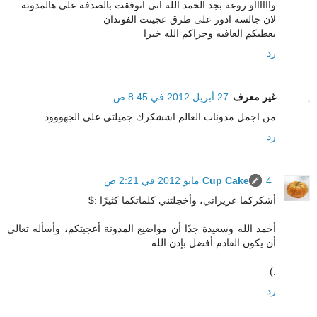
وااااااو روعه بجد الحمد الله انى اتوفقت بالصدفه على هالمدونه
لان جالسه ادور على طرق عجينت الفوندان
يعطيكم العافيه وجزاكم الله خيرا
رد
غير معرف
27 أبريل 2012 في 8:45 ص
من اجمل مدونات العالم اششكرك جميلتي على الجهووود
رد
4 مايو 2012 في 2:21 ص
Cup Cake
أشكركما عزيزاتي، وأخجلتني كلماتكما كثيرًا :$
أحمد الله وسعيدة جدًا أن مواضيع المدونة أعجبتكم، وأسأله تعالى
أن يكون القادم أفضل بإذن الله.
:)
رد