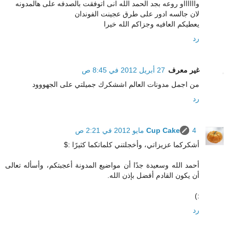
وااااااو روعه بجد الحمد الله انى اتوفقت بالصدفه على هالمدونه
لان جالسه ادور على طرق عجينت الفوندان
يعطيكم العافيه وجزاكم الله خيرا
رد
غير معرف
27 أبريل 2012 في 8:45 ص
من اجمل مدونات العالم اششكرك جميلتي على الجهووود
رد
4 مايو 2012 في 2:21 ص
Cup Cake
أشكركما عزيزاتي، وأخجلتني كلماتكما كثيرًا :$
أحمد الله وسعيدة جدًا أن مواضيع المدونة أعجبتكم، وأسأله تعالى
أن يكون القادم أفضل بإذن الله.
:)
رد