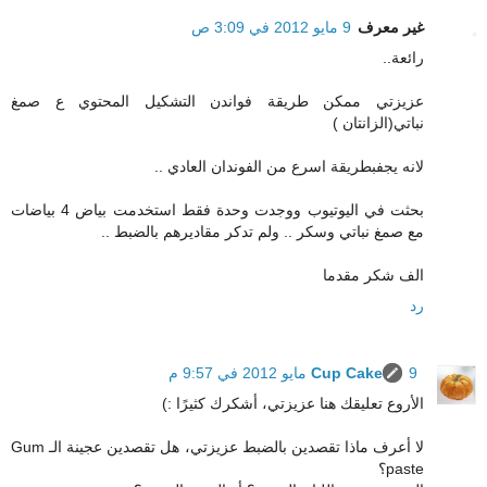
غير معرف
9 مايو 2012 في 3:09 ص
رائعة..
عزيزتي ممكن طريقة فواندن التشكيل المحتوي ع صمغ
نباتي(الزانتان )
لانه يجفبطريقة اسرع من الفوندان العادي ..
بحثت في اليوتيوب ووجدت وحدة فقط استخدمت بياض 4 بياضات
مع صمغ نباتي وسكر .. ولم تدكر مقاديرهم بالضبط ..
الف شكر مقدما
رد
9 مايو 2012 في 9:57 م
Cup Cake
الأروع تعليقك هنا عزيزتي، أشكرك كثيرًا :)
لا أعرف ماذا تقصدين بالضبط عزيزتي، هل تقصدين عجينة الـ Gum
paste؟