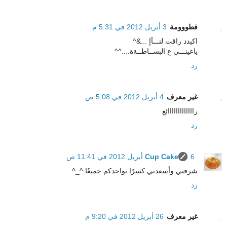
فطووومة
3 أبريل 2012 في 5:31 م
اكيدد راقت لنـــآإ ...&^
ياعينـــي ع البســاطــةة....^^
رد
غير معرف
4 أبريل 2012 في 5:08 ص
رااااااااااااائع
رد
6 أبريل 2012 في 11:41 ص
Cup Cake
شرفني وأسعدني كثييرًا تواجدكم جميعًا ^_^
رد
غير معرف
26 أبريل 2012 في 9:20 م