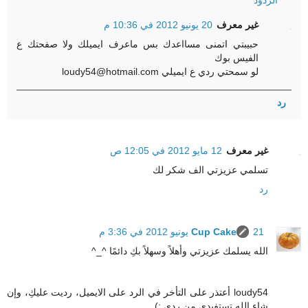
الردود
غير معرف
20 يونيو 2012 في 10:36 م
حبيبتي اتمنى مسااعدك بس ماعرف ايميلك ولا صفحتك ع
الفيس بوك
لو سمحتي ردي ع ايميلي loudy54@hotmail.com
رد
غير معرف
12 مايو 2012 في 12:05 ص
تسلمي عزيزتي الف شكر لك
رد
21 يونيو 2012 في 3:36 م
Cup Cake
الله يسلمك عزيزتي وأهلاً وسهلاً بكِ دائمًا ^_^
loudy54 أعتذر على التأخر في الرد على الايميل، رديت عليكِ، وإن
شاء الله تستفيدي من ردي :)