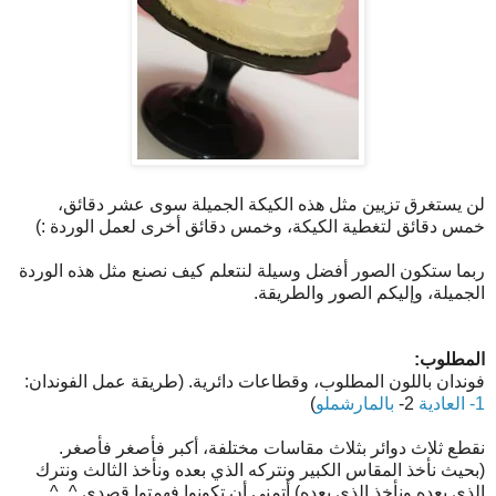
لن يستغرق تزيين مثل هذه الكيكة الجميلة سوى عشر دقائق،
خمس دقائق لتغطية الكيكة، وخمس دقائق أخرى لعمل الوردة :)
ربما ستكون الصور أفضل وسيلة لنتعلم كيف نصنع مثل هذه الوردة
الجميلة، وإليكم الصور والطريقة.
المطلوب:
فوندان باللون المطلوب، وقطاعات دائرية. (طريقة عمل الفوندان:
1- العادية
2-
بالمارشملو
)
نقطع ثلاث دوائر بثلاث مقاسات مختلفة، أكبر فأصغر فأصغر.
(بحيث نأخذ المقاس الكبير ونتركه الذي بعده ونأخذ الثالث ونترك
الذي بعده ونأخذ الذي بعده) أتمنى أن تكونوا فهمتوا قصدي ^_^