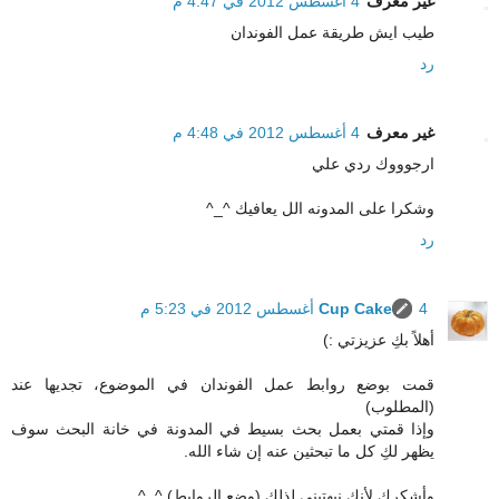
غير معرف
4 أغسطس 2012 في 4:47 م
طيب ايش طريقة عمل الفوندان
رد
غير معرف
4 أغسطس 2012 في 4:48 م
ارجوووك ردي علي
وشكرا على المدونه الل يعافيك ^_^
رد
4 أغسطس 2012 في 5:23 م
Cup Cake
أهلاً بكِ عزيزتي :)
قمت بوضع روابط عمل الفوندان في الموضوع، تجديها عند
(المطلوب)
وإذا قمتي بعمل بحث بسيط في المدونة في خانة البحث سوف
يظهر لكِ كل ما تبحثين عنه إن شاء الله.
وأشكرك لأنك نبهتيني لذلك (وضع الروابط) ^_^