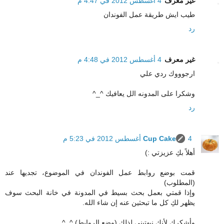
غير معرف
4 أغسطس 2012 في 4:47 م
طيب ايش طريقة عمل الفوندان
رد
غير معرف
4 أغسطس 2012 في 4:48 م
ارجوووك ردي علي
وشكرا على المدونه الل يعافيك ^_^
رد
4 أغسطس 2012 في 5:23 م
Cup Cake
أهلاً بكِ عزيزتي :)
قمت بوضع روابط عمل الفوندان في الموضوع، تجديها عند
(المطلوب)
وإذا قمتي بعمل بحث بسيط في المدونة في خانة البحث سوف
يظهر لكِ كل ما تبحثين عنه إن شاء الله.
وأشكرك لأنك نبهتيني لذلك (وضع الروابط) ^_^