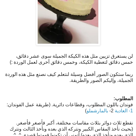
لن يستغرق تزيين مثل هذه الكيكة الجميلة سوى عشر دقائق،
خمس دقائق لتغطية الكيكة، وخمس دقائق أخرى لعمل الوردة :)
ربما ستكون الصور أفضل وسيلة لنتعلم كيف نصنع مثل هذه الوردة
الجميلة، وإليكم الصور والطريقة.
المطلوب:
فوندان باللون المطلوب، وقطاعات دائرية. (طريقة عمل الفوندان:
1- العادية
2-
بالمارشملو
)
نقطع ثلاث دوائر بثلاث مقاسات مختلفة، أكبر فأصغر فأصغر.
(بحيث نأخذ المقاس الكبير ونتركه الذي بعده ونأخذ الثالث ونترك
الذي بعده ونأخذ الذي بعده) أتمنى أن تكونوا فهمتوا قصدي ^_^