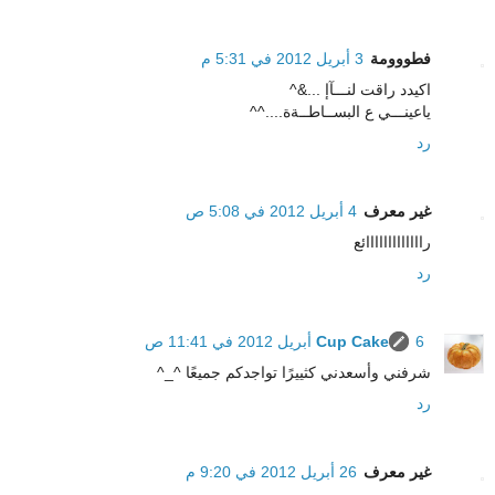
فطووومة
3 أبريل 2012 في 5:31 م
اكيدد راقت لنـــآإ ...&^
ياعينـــي ع البســاطــةة....^^
رد
غير معرف
4 أبريل 2012 في 5:08 ص
رااااااااااااائع
رد
6 أبريل 2012 في 11:41 ص
Cup Cake
شرفني وأسعدني كثييرًا تواجدكم جميعًا ^_^
رد
غير معرف
26 أبريل 2012 في 9:20 م