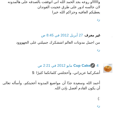
وااااااو روعه بجد الحمد الله انى اتوفقت بالصدفه على هالمدونه
لان جالسه ادور على طرق عجينت الفوندان
يعطيكم العافيه وجزاكم الله خيرا
رد
غير معرف
27 أبريل 2012 في 8:45 ص
من اجمل مدونات العالم اششكرك جميلتي على الجهووود
رد
4 مايو 2012 في 2:21 ص
Cup Cake
أشكركما عزيزاتي، وأخجلتني كلماتكما كثيرًا :$
أحمد الله وسعيدة جدًا أن مواضيع المدونة أعجبتكم، وأسأله تعالى
أن يكون القادم أفضل بإذن الله.
:)
رد