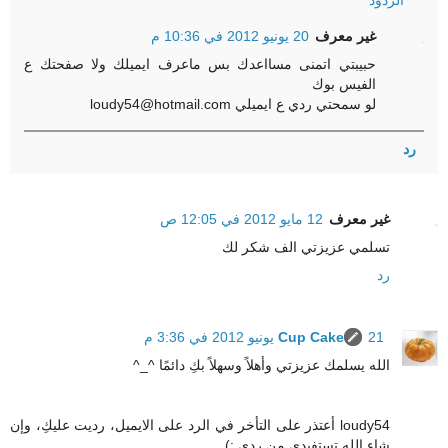
الردود
غير معرف
20 يونيو 2012 في 10:36 م
حبيبتي اتمنى مسااعدك بس ماعرف ايميلك ولا صفحتك ع
الفيس بوك
لو سمحتي ردي ع ايميلي loudy54@hotmail.com
رد
غير معرف
12 مايو 2012 في 12:05 ص
تسلمي عزيزتي الف شكر لك
رد
21 يونيو 2012 في 3:36 م
Cup Cake
الله يسلمك عزيزتي وأهلاً وسهلاً بكِ دائمًا ^_^
loudy54 أعتذر على التأخر في الرد على الايميل، رديت عليكِ، وإن
شاء الله تستفيدي من ردي :)