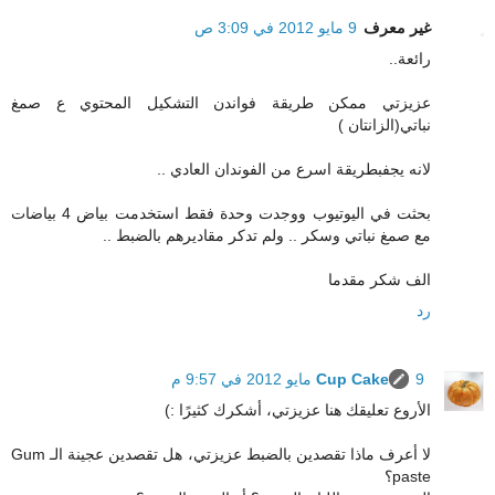
غير معرف
9 مايو 2012 في 3:09 ص
رائعة..
عزيزتي ممكن طريقة فواندن التشكيل المحتوي ع صمغ
نباتي(الزانتان )
لانه يجفبطريقة اسرع من الفوندان العادي ..
بحثت في اليوتيوب ووجدت وحدة فقط استخدمت بياض 4 بياضات
مع صمغ نباتي وسكر .. ولم تدكر مقاديرهم بالضبط ..
الف شكر مقدما
رد
9 مايو 2012 في 9:57 م
Cup Cake
الأروع تعليقك هنا عزيزتي، أشكرك كثيرًا :)
لا أعرف ماذا تقصدين بالضبط عزيزتي، هل تقصدين عجينة الـ Gum
paste؟