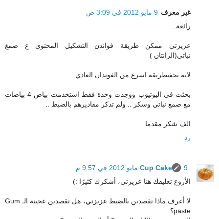
غير معرف
9 مايو 2012 في 3:09 ص
رائعة..
عزيزتي ممكن طريقة فواندن التشكيل المحتوي ع صمغ
نباتي(الزانتان )
لانه يجفبطريقة اسرع من الفوندان العادي ..
بحثت في اليوتيوب ووجدت وحدة فقط استخدمت بياض 4 بياضات
مع صمغ نباتي وسكر .. ولم تدكر مقاديرهم بالضبط ..
الف شكر مقدما
رد
9 مايو 2012 في 9:57 م
Cup Cake
الأروع تعليقك هنا عزيزتي، أشكرك كثيرًا :)
لا أعرف ماذا تقصدين بالضبط عزيزتي، هل تقصدين عجينة الـ Gum
paste؟