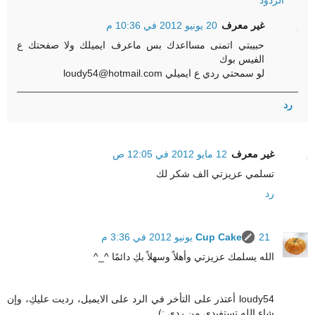
الردود
غير معرف
20 يونيو 2012 في 10:36 م
حبيبتي اتمنى مسااعدك بس ماعرف ايميلك ولا صفحتك ع
الفيس بوك
لو سمحتي ردي ع ايميلي loudy54@hotmail.com
رد
غير معرف
12 مايو 2012 في 12:05 ص
تسلمي عزيزتي الف شكر لك
رد
21 يونيو 2012 في 3:36 م
Cup Cake
الله يسلمك عزيزتي وأهلاً وسهلاً بكِ دائمًا ^_^
loudy54 أعتذر على التأخر في الرد على الايميل، رديت عليكِ، وإن
شاء الله تستفيدي من ردي :)