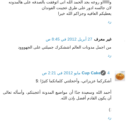
وااااااو روعه بجد الحمد الله انى اتوفقت بالصدفه على هالمدونه
لان جالسه ادور على طرق عجينت الفوندان
يعطيكم العافيه وجزاكم الله خيرا
رد
غير معرف
27 أبريل 2012 في 8:45 ص
من اجمل مدونات العالم اششكرك جميلتي على الجهووود
رد
4 مايو 2012 في 2:21 ص
Cup Cake
أشكركما عزيزاتي، وأخجلتني كلماتكما كثيرًا :$
أحمد الله وسعيدة جدًا أن مواضيع المدونة أعجبتكم، وأسأله تعالى
أن يكون القادم أفضل بإذن الله.
:)
رد