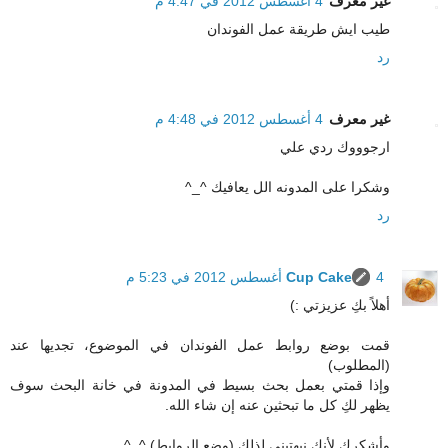
غير معرف
4 أغسطس 2012 في 4:47 م
طيب ايش طريقة عمل الفوندان
رد
غير معرف
4 أغسطس 2012 في 4:48 م
ارجوووك ردي علي
وشكرا على المدونه الل يعافيك ^_^
رد
4 أغسطس 2012 في 5:23 م
Cup Cake
أهلاً بكِ عزيزتي :)
قمت بوضع روابط عمل الفوندان في الموضوع، تجديها عند
(المطلوب)
وإذا قمتي بعمل بحث بسيط في المدونة في خانة البحث سوف
يظهر لكِ كل ما تبحثين عنه إن شاء الله.
وأشكرك لأنك نبهتيني لذلك (وضع الروابط) ^_^