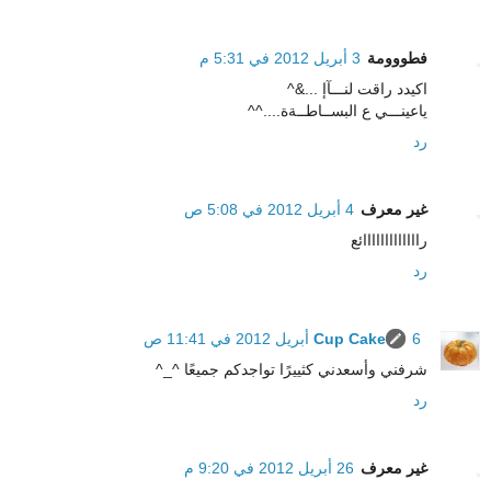
فطووومة
3 أبريل 2012 في 5:31 م
اكيدد راقت لنـــآإ ...&^
ياعينـــي ع البســاطــةة....^^
رد
غير معرف
4 أبريل 2012 في 5:08 ص
رااااااااااااائع
رد
6 أبريل 2012 في 11:41 ص
Cup Cake
شرفني وأسعدني كثييرًا تواجدكم جميعًا ^_^
رد
غير معرف
26 أبريل 2012 في 9:20 م