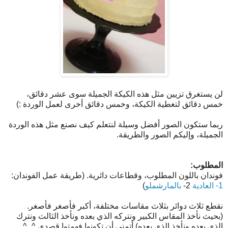
لن يستغرق تزيين مثل هذه الكيكة الجميلة سوى عشر دقائق،
خمس دقائق لتغطية الكيكة، وخمس دقائق أخرى لعمل الوردة :)
ربما ستكون الصور أفضل وسيلة لنتعلم كيف نصنع مثل هذه الوردة
الجميلة، وإليكم الصور والطريقة.
المطلوب:
فوندان باللون المطلوب، وقطاعات دائرية. (طريقة عمل الفوندان:
1- العادية
2-
بالمارشملو
)
نقطع ثلاث دوائر بثلاث مقاسات مختلفة، أكبر فأصغر فأصغر.
(بحيث نأخذ المقاس الكبير ونتركه الذي بعده ونأخذ الثالث ونترك
الذي بعده ونأخذ الذي بعده) أتمنى أن تكونوا فهمتوا قصدي ^_^