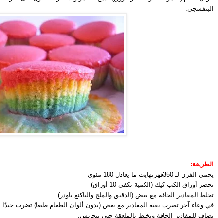
البنفسجي.
الطريقة:
يحمى الفرن لـ 350فهرنهايت ما يعادل 180 مئوي
تحضر أوراق الكب كيك (الكمية تكفي 10 أوراق)
تخلط المقادير الجافة مع بعض (الدقيق والملح والباكنغ باودر)
في وعاء آخر تضرب بقية المقادير مع بعض (بدون ألوان الطعام طبعا) تضرب جيدًا لمدة 3 إلى 4 دقائق 
تضاف للمقادير الجافة وتخلط بالملعقة حتى تتجانس.