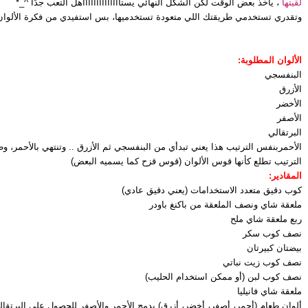
لقيتها
، ياخذ بعض الوقت لكن الشكل النهائي يستااااااااااااااهل التعب جدًا ^_*
وتقدري تستخدمي طريقتك اللي متعودة تستخدميها، بس استفيدي من فكرة الألوان
الألوان المطلوبة:
البنفسجي
الأزرق
الأخضر
الأصفر
البرتقالي
الأحمر
بنفس الترتيب هذا يعني تبدأي من البنفسجي ثم الأزرق .. وتنتهي بالأحمر، و
الترتيب تطلع كأنها قوس الألوان (قوس قزح كما يسميه البعض)
المقادير:
كوب دقيق متعدد الاستخدامات (يعني دقيق عادي)
ملعقة شاي ونصف الملعقة من باكنغ باودر
ربع ملعقة شاي ملح
نصف كوب سكر
بيضتان كبيرتان
نصف كوب زيت نباتي
نصف كوب لبن (أو ممكن استخدام الحليب)
ملعقة شاي فانيليا
ألوان طعام (أحمر، أصفر، أخضر، أزرق) يدمج الأحمر والأصفر للحصول على البرتقا