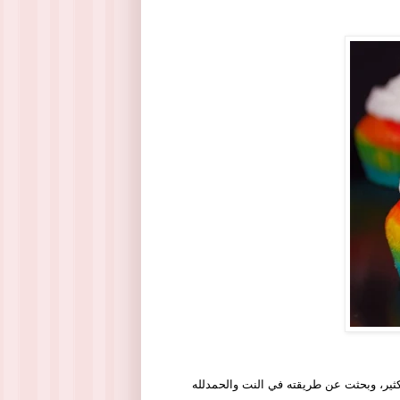
ير، وبحثت عن طريقته في النت والحمدلله