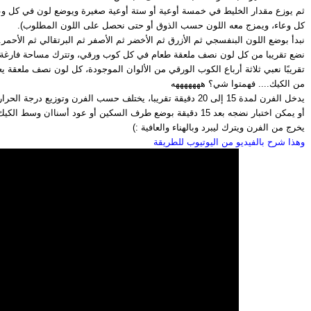
كل وعاء، ويمزج معه اللون حسب الذوق أو حتى نحصل على اللون المطلوب).
نبدأ بوضع اللون البنفسجي ثم الأزرق ثم الأخضر ثم الأصفر ثم البرتقالي ثم الأحمر.
نضع تقريبا من كل لون نصف ملعقة طعام في كل كوب ورقي، وتترك مساحة فارغة حتى
من الكيك.... فهمتوا شي؟ هههههههه
يدخل الفرن لمدة 15 إلى 20 دقيقة تقريبا، يختلف حسب الفرن وتوزيع درجة الحرارة فيه.
أو يمكن اختبار نضجه بعد 15 دقيقة بوضع طرف السكين أو عود أسناان وسط الكيك وإذا خرج نضيف هذا يعني أنه جاهز.
يخرج من الفرن ويترك ليبرد وبالهناء والعافية :)
وهذا شرح بالفيديو من اليوتيوب للطريقة