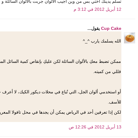
تسلم يدينك اختي بس من وين اجيب الالوان جربت بالالوان السائلة و 
12 أبريل 2012 في 3:12 م
Cup Cake
يقول...
الله يسلمك يارب ^_^
ممكن تضبط معكِ بالألوان السائلة لكن عليكِ بإنقاص كمية السائل الم
قللي من كميته.
أو استخدمي ألوان الجل، التي تُباع في محلات ديكور الكيك، لا أعرف ح
للأسف.
لكن إذا تعرفين أحد في الرياض يمكن أن يجدها في محل تافولا المعر
13 أبريل 2012 في 12:26 ص