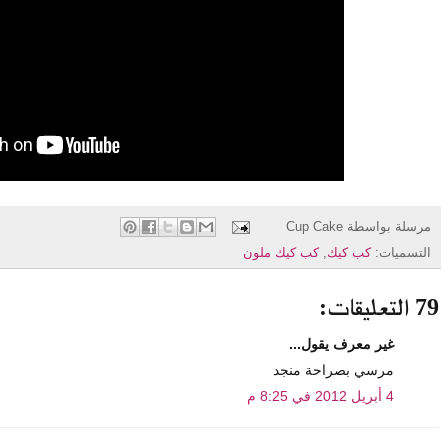
مرسلة بواسطة
Cup Cake
التسميات:
كب كيك
,
كب كيك ملون
79 التعليقات:
غير معرف يقول...
مرسي بصراحة منجد
4 أبريل 2012 في 8:25 م