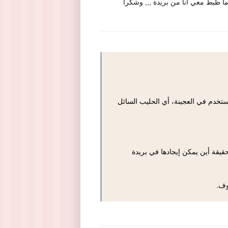
ما ظبط معي انا من بريدة ,,, وشكرا
ستخدم في العجينة، أي الحليب السائل
قيقة أين يمكن إيجادها في بريدة
وف.