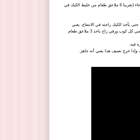
ثم يوزع مقدار الخليط في خمسة أوعية أو ستة أوعية صغيرة ويوضع لون في كل وعاء (تقريبا 6 ملاعق طعام من خليط الكيك في
 يأخذ الكيك راحته في الانتفاخ، يعني
تقريبًا نعبي ثلاثة أرباع الكوب الورقي من الألوان الموجودة، كل لون نصف ملعقة يعني كل كوب ورقي راح ياخذ 3 ملاعق طعام