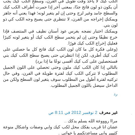
الكب كيك لا يأخذ وقت طويل في الفرن، وسطح الكب كيك يجب
أن يكون ذو لون فاتح جدًا، بمعنى آخر إذا حمرت أطراف الكب كيك
والسطح جامد وغير لزج وحتى إن لم يتغير لونه؛ فهذا يعني أنه جاهز
ويمكنكِ إخراجه من الفرن، لا تنتظري حتى يصبح وجه الكب كي ذو
لون بني.
ويمكنك اختبار نضجه بغرس عود أسنان نظيف في المنتصف فإذا
خرج نظيفًا وحتى إن لم يتحمر سطح الكب كيك أو يتغير لونه كثيرًا
فعليكِ إخراج الكب كيك فورًا.
(وعلى فكرة كل ما كان لون الكب كيك فاتح كل ما حصلتي على
كب كيك أطرى، لكن إذا انتظرتي حتى يصبح سطح الكب كيك بني
فستحصلين على كب كيك أقسى نوعًا ما إذا برد)
بالتالي إذا كان الكب كيك ملون وحتى تحصلي على اللون الجميل
المطلوب لا تتركي الكب كيك لفترة طويلة في الفرن، وفي حال
تركتيه لفترة أطول من المطلوب سوف يتغير لون السطح ولكن من
الداخل سيضل باللون الجميل المطلوب.
رد
غير معرف
2 نوفمبر 2012 في 8:11 ص
مراا روووعة الله يسلم يدكك ..
عشان انا قريب بفكك محل لكب كيك وابي وصفات واشكال منوعة
كثييير وابي مساعدتكمم يا خواتي ..