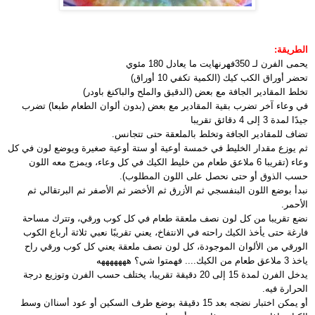
الطريقة:
يحمى الفرن لـ 350فهرنهايت ما يعادل 180 مئوي
تحضر أوراق الكب كيك (الكمية تكفي 10 أوراق)
تخلط المقادير الجافة مع بعض (الدقيق والملح والباكنغ باودر)
في وعاء آخر تضرب بقية المقادير مع بعض (بدون ألوان الطعام طبعا) تضرب
جيدًا لمدة 3 إلى 4 دقائق تقريبا
تضاف للمقادير الجافة وتخلط بالملعقة حتى تتجانس.
ثم يوزع مقدار الخليط في خمسة أوعية أو ستة أوعية صغيرة ويوضع لون في كل
وعاء (تقريبا 6 ملاعق طعام من خليط الكيك في كل وعاء، ويمزج معه اللون
حسب الذوق أو حتى نحصل على اللون المطلوب).
نبدأ بوضع اللون البنفسجي ثم الأزرق ثم الأخضر ثم الأصفر ثم البرتقالي ثم
الأحمر.
نضع تقريبا من كل لون نصف ملعقة طعام في كل كوب ورقي، وتترك مساحة
فارغة حتى يأخذ الكيك راحته في الانتفاخ، يعني تقريبًا نعبي ثلاثة أرباع الكوب
الورقي من الألوان الموجودة، كل لون نصف ملعقة يعني كل كوب ورقي راح
ياخذ 3 ملاعق طعام من الكيك.... فهمتوا شي؟ هههههههه
يدخل الفرن لمدة 15 إلى 20 دقيقة تقريبا، يختلف حسب الفرن وتوزيع درجة
الحرارة فيه.
أو يمكن اختبار نضجه بعد 15 دقيقة بوضع طرف السكين أو عود أسناان وسط