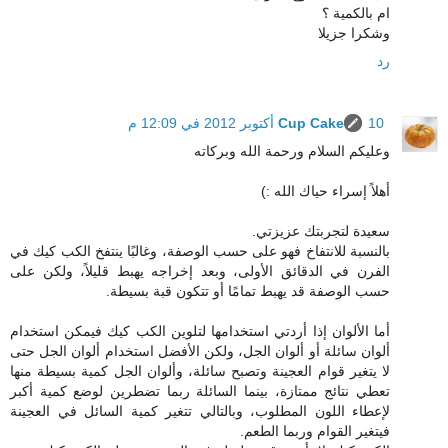
ام بالكمية ؟
وشكرا جزيلا
رد
10 أكتوبر 2012 في 12:09 م
Cup Cake
وعليكم السلام ورحمة الله وبركاته
أهلاً إسراء حياك الله :)
سعيدة لتجربتك عزيزتي.
بالنسبة للانتفاخ فهو على حسب الوصفة، وغالبًا ينتفخ الكب كيك في
الفرن في الدقائق الأولى، وبعد إخراجه يهبط قليلاً، ولكن على
حسب الوصفة قد يهبط تمامًا أو تتكون قبة بسيطة.
أما الألوان إذا أردتي استخدامها لتلوين الكب كيك فيمكن استخدام
ألوان سائلة أو ألوان الجل، ولكن الأفضل استخدام ألوان الجل حتى
لا يتغير قوام العجينة وتصبح سائلة، وألوان الجل كمية بسيطة منها
تعطي نتائج ممتازة، بينما السائلة ربما تضطرين لوضع كمية أكبر
لإعطاء اللون المطلوب، وبالتالي تتغير كمية السائل في العجينة
فيتغير القوام وربما الطعم.