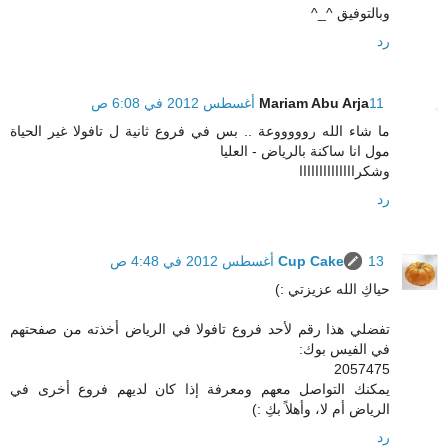
وبالتوفيق ^_^
رد
11 أغسطس 2012 في 6:08 ص
Mariam Abu Arja
ما شاء الله روووووعة .. بس في فروع ثانية ل تافولا غير الحياة
مول انا ساكنة بالرياض - العليا
وشكراااااااااااااا
رد
13 أغسطس 2012 في 4:48 ص
Cup Cake
حياكِ الله عزيزتي :)
تفضلي هذا رقم لأحد فروع تافولا في الرياض أخذته من صفحتهم
في الفيس بوك:
2057475
يمكنك التواصل معهم ومعرفة إذا كان لديهم فروع أخرى في
الرياض أم لا، وأهلاً بكِ :)
رد