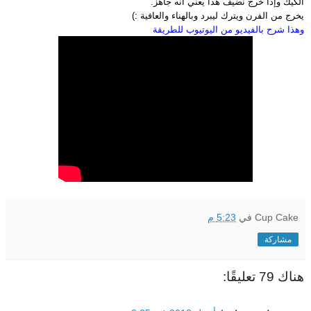
الكيك وإذا خرج نضيف هذا يعني أنه جاهز.
يخرج من الفرن ويترك ليبرد وبالهناء والعافية :)
وهذا شرح بالفيديو من اليوتيوب للطريقة
Cup Cake
في
5:23 م
مشاركة
هناك 79 تعليقًا: