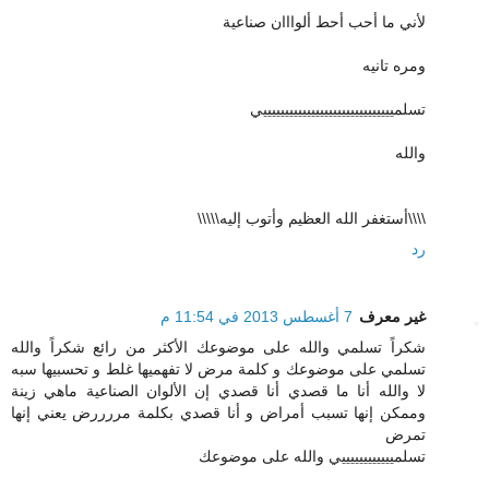
لأني ما أحب أحط ألوااان صناعية
ومره تانيه
تسلمييييييييييييييييييييييييييييييي
والله
\\\\أستغفر الله العظيم وأتوب إليه\\\\\
رد
غير معرف
7 أغسطس 2013 في 11:54 م
شكراً تسلمي والله على موضوعك الأكثر من رائع شكراً والله
تسلمي على موضوعك و كلمة مرض لا تفهميها غلط و تحسبيها سبه
لا والله أنا ما قصدي أنا قصدي إن الألوان الصناعية ماهي زينة
وممكن إنها تسبب أمراض و أنا قصدي بكلمة مررررض يعني إنها
تمرض
تسلمييييييييييييي والله على موضوعك