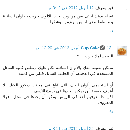
غير معرف
12 أبريل 2012 في 3:12 م
تسلم يدينك اختي بس من وين اجيب الالوان جربت بالالوان السائلة
و ما ظبط معي انا من بريدة ,,, وشكرا
رد
13 أبريل 2012 في 12:26 ص
Cup Cake
الله يسلمك يارب ^_^
ممكن تضبط معكِ بالألوان السائلة لكن عليكِ بإنقاص كمية السائل
المستخدم في العجينة، أي الحليب السائل قللي من كميته.
أو استخدمي ألوان الجل، التي تُباع في محلات ديكور الكيك، لا
أعرف حقيقة أين يمكن إيجادها في بريدة للأسف.
لكن إذا تعرفين أحد في الرياض يمكن أن يجدها في محل تافولا
المعروف.
رد
غير معرف
22 أبريل 2012 في 8:11 م