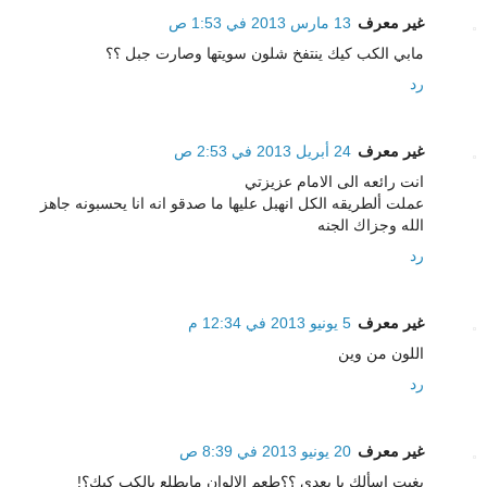
غير معرف
13 مارس 2013 في 1:53 ص
مابي الكب كيك ينتفخ شلون سويتها وصارت جبل ؟؟
رد
غير معرف
24 أبريل 2013 في 2:53 ص
انت رائعه الى الامام عزيزتي
عملت ألطريقه الكل انهبل عليها ما صدقو انه انا يحسبونه جاهز
الله وجزاك الجنه
رد
غير معرف
5 يونيو 2013 في 12:34 م
اللون من وين
رد
غير معرف
20 يونيو 2013 في 8:39 ص
بغيت اسألك يا بعدي ؟؟طعم الالوان مايطلع بالكب كيك؟!