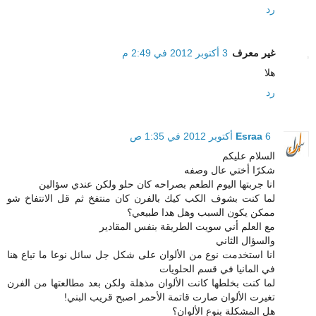
رد
غير معرف
3 أكتوبر 2012 في 2:49 م
هلا
رد
6 أكتوبر 2012 في 1:35 ص
Esraa
السلام عليكم
شكرًا أختي عال وصفه
انا جربتها اليوم الطعم بصراحه كان حلو ولكن عندي سؤالين
لما كنت بشوف الكب كيك بالفرن كان منتفخ ثم قل الانتفاخ شو
ممكن يكون السبب وهل هدا طبيعي؟
مع العلم أني سويت الطريقة بنفس المقادير
والسؤال الثاني
انا استخدمت نوع من الألوان على شكل جل سائل نوعا ما تباع هنا
في المانيا في قسم الحلويات
لما كنت بخلطها كانت الألوان مذهلة ولكن بعد مطالعتها من الفرن
تغيرت الألوان صارت قاتمة الأحمر اصبح قريب البني!
هل المشكلة بنوع الألوان؟