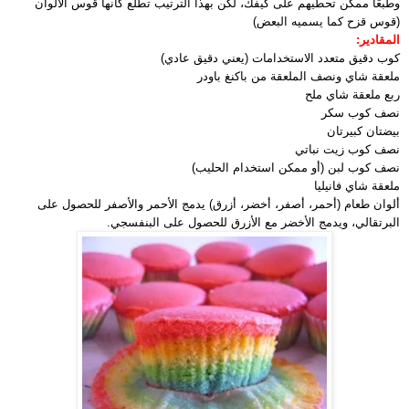
وطبعًا ممكن تحطيهم على كيفك، لكن بهذا الترتيب تطلع كأنها قوس الألوان
(قوس قزح كما يسميه البعض)
المقادير:
كوب دقيق متعدد الاستخدامات (يعني دقيق عادي)
ملعقة شاي ونصف الملعقة من باكنغ باودر
ربع ملعقة شاي ملح
نصف كوب سكر
بيضتان كبيرتان
نصف كوب زيت نباتي
نصف كوب لبن (أو ممكن استخدام الحليب)
ملعقة شاي فانيليا
ألوان طعام (أحمر، أصفر، أخضر، أزرق) يدمج الأحمر والأصفر للحصول على
البرتقالي، ويدمج الأخضر مع الأزرق للحصول على البنفسجي.