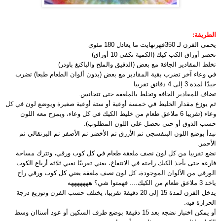
الطريقة:
يحمى الفرن لـ 350فهرنهايت ما يعادل 180 مئوي
تحضر أوراق الكب كيك (الكمية تكفي 10 أوراق)
تخلط المقادير الجافة مع بعض (الدقيق والملح والباكنغ باودر)
في وعاء آخر تضرب بقية المقادير مع بعض (بدون ألوان الطعام طبعا) تضرب
جيدًا لمدة 3 إلى 4 دقائق تقريبا
تضاف للمقادير الجافة وتخلط بالملعقة حتى تتجانس.
ثم يوزع مقدار الخليط في خمسة أوعية أو ستة أوعية صغيرة ويوضع لون في كل
وعاء (تقريبا 6 ملاعق طعام من خليط الكيك في كل وعاء، ويمزج معه اللون
حسب الذوق أو حتى نحصل على اللون المطلوب).
نبدأ بوضع اللون البنفسجي ثم الأزرق ثم الأخضر ثم الأصفر ثم البرتقالي ثم
الأحمر.
نضع تقريبا من كل لون نصف ملعقة طعام في كل كوب ورقي، وتترك مساحة
فارغة حتى يأخذ الكيك راحته في الانتفاخ، يعني تقريبًا نعبي ثلاثة أرباع الكوب
الورقي من الألوان الموجودة، كل لون نصف ملعقة يعني كل كوب ورقي راح
ياخذ 3 ملاعق طعام من الكيك.... فهمتوا شي؟ هههههههه
يدخل الفرن لمدة 15 إلى 20 دقيقة تقريبا، يختلف حسب الفرن وتوزيع درجة
الحرارة فيه.
أو يمكن اختبار نضجه بعد 15 دقيقة بوضع طرف السكين أو عود أسناان وسط