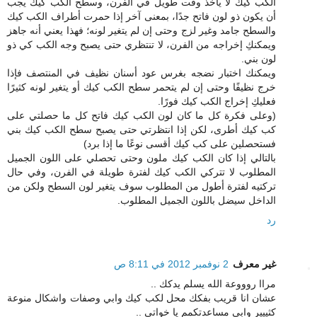
الكب كيك لا يأخذ وقت طويل في الفرن، وسطح الكب كيك يجب
أن يكون ذو لون فاتح جدًا، بمعنى آخر إذا حمرت أطراف الكب كيك
والسطح جامد وغير لزج وحتى إن لم يتغير لونه؛ فهذا يعني أنه جاهز
ويمكنكِ إخراجه من الفرن، لا تنتظري حتى يصبح وجه الكب كي ذو
لون بني.
ويمكنك اختبار نضجه بغرس عود أسنان نظيف في المنتصف فإذا
خرج نظيفًا وحتى إن لم يتحمر سطح الكب كيك أو يتغير لونه كثيرًا
فعليكِ إخراج الكب كيك فورًا.
(وعلى فكرة كل ما كان لون الكب كيك فاتح كل ما حصلتي على
كب كيك أطرى، لكن إذا انتظرتي حتى يصبح سطح الكب كيك بني
فستحصلين على كب كيك أقسى نوعًا ما إذا برد)
بالتالي إذا كان الكب كيك ملون وحتى تحصلي على اللون الجميل
المطلوب لا تتركي الكب كيك لفترة طويلة في الفرن، وفي حال
تركتيه لفترة أطول من المطلوب سوف يتغير لون السطح ولكن من
الداخل سيضل باللون الجميل المطلوب.
رد
غير معرف
2 نوفمبر 2012 في 8:11 ص
مراا روووعة الله يسلم يدكك ..
عشان انا قريب بفكك محل لكب كيك وابي وصفات واشكال منوعة
كثييير وابي مساعدتكمم يا خواتي ..