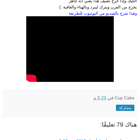
الكيك وإذا خرج نضيف هذا يعني أنه جاهز.
يخرج من الفرن ويترك ليبرد وبالهناء والعافية :)
وهذا شرح بالفيديو من اليوتيوب للطريقة
Cup Cake
في
5:23 م
مشاركة
هناك 79 تعليقًا: