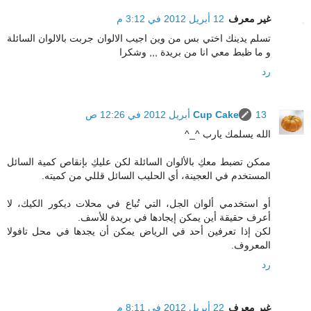
غير معرف
12 أبريل 2012 في 3:12 م
تسلم يدينك اختي بس من وين اجيب الالوان جربت بالالوان السائلة
و ما ظبط معي انا من بريدة ,,, وشكرا
رد
13 أبريل 2012 في 12:26 ص
Cup Cake
الله يسلمك يارب ^_^
ممكن تضبط معكِ بالألوان السائلة لكن عليكِ بإنقاص كمية السائل
المستخدم في العجينة، أي الحليب السائل قللي من كميته.
أو استخدمي ألوان الجل، التي تُباع في محلات ديكور الكيك، لا
أعرف حقيقة أين يمكن إيجادها في بريدة للأسف.
لكن إذا تعرفين أحد في الرياض يمكن أن يجدها في محل تافولا
المعروف.
رد
غير معرف
22 أبريل 2012 في 8:11 م