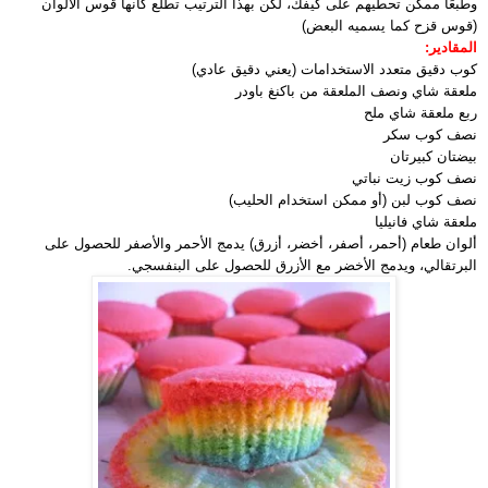
وطبعًا ممكن تحطيهم على كيفك، لكن بهذا الترتيب تطلع كأنها قوس الألوان
(قوس قزح كما يسميه البعض)
المقادير:
كوب دقيق متعدد الاستخدامات (يعني دقيق عادي)
ملعقة شاي ونصف الملعقة من باكنغ باودر
ربع ملعقة شاي ملح
نصف كوب سكر
بيضتان كبيرتان
نصف كوب زيت نباتي
نصف كوب لبن (أو ممكن استخدام الحليب)
ملعقة شاي فانيليا
ألوان طعام (أحمر، أصفر، أخضر، أزرق) يدمج الأحمر والأصفر للحصول على
البرتقالي، ويدمج الأخضر مع الأزرق للحصول على البنفسجي.