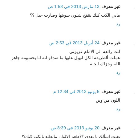
غير معرف
13 مارس 2013 في 1:53 ص
مابي الكب كيك ينتفخ شلون سويتها وصارت جبل ؟؟
رد
غير معرف
24 أبريل 2013 في 2:53 ص
انت رائعه الى الامام عزيزتي
عملت ألطريقه الكل انهبل عليها ما صدقو انه انا يحسبونه جاهز
الله وجزاك الجنه
رد
غير معرف
5 يونيو 2013 في 12:34 م
اللون من وين
رد
غير معرف
20 يونيو 2013 في 8:39 ص
بغيت اسألك يا بعدي ؟؟طعم الالوان مايطلع بالكب كيك؟!