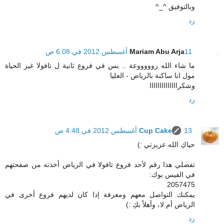
وبالتوفيق ^_^
رد
11 أغسطس 2012 في 6:08 ص
Mariam Abu Arja
ما شاء الله روووووعة .. بس في فروع ثانية ل تافولا غير الحياة
مول انا ساكنة بالرياض - العليا
وشكراااااااااااااا
رد
13 أغسطس 2012 في 4:48 ص
Cup Cake
حياكِ الله عزيزتي :)
تفضلي هذا رقم لأحد فروع تافولا في الرياض أخذته من صفحتهم
في الفيس بوك:
2057475
يمكنك التواصل معهم ومعرفة إذا كان لديهم فروع أخرى في
الرياض أم لا، وأهلاً بكِ :)
رد