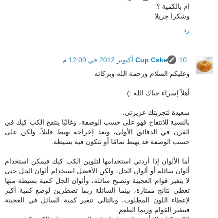
ام بالكمية ؟
وشكرا جزيلا
رد
10 أكتوبر 2012 في 12:09 م
Cup Cake
وعليكم السلام ورحمة الله وبركاته
أهلاً إسراء حياك الله :)
سعيدة لتجربتك عزيزتي.
بالنسبة للانتفاخ فهو على حسب الوصفة، وغالبًا ينتفخ الكب كيك في
الفرن في الدقائق الأولى، وبعد إخراجه يهبط قليلاً، ولكن على
حسب الوصفة قد يهبط تمامًا أو تتكون قبة بسيطة.
أما الألوان إذا أردتي استخدامها لتلوين الكب كيك فيمكن استخدام
ألوان سائلة أو ألوان الجل، ولكن الأفضل استخدام ألوان الجل حتى
لا يتغير قوام العجينة وتصبح سائلة، وألوان الجل كمية بسيطة منها
تعطي نتائج ممتازة، بينما السائلة ربما تضطرين لوضع كمية أكبر
لإعطاء اللون المطلوب، وبالتالي تتغير كمية السائل في العجينة
فيتغير القوام وربما الطعم.