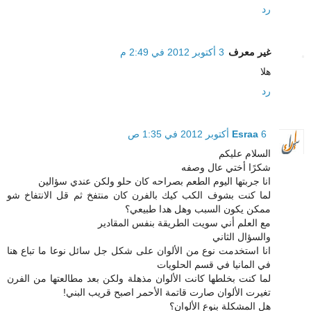
رد
غير معرف
3 أكتوبر 2012 في 2:49 م
هلا
رد
6 أكتوبر 2012 في 1:35 ص
Esraa
السلام عليكم
شكرًا أختي عال وصفه
انا جربتها اليوم الطعم بصراحه كان حلو ولكن عندي سؤالين
لما كنت بشوف الكب كيك بالفرن كان منتفخ ثم قل الانتفاخ شو
ممكن يكون السبب وهل هدا طبيعي؟
مع العلم أني سويت الطريقة بنفس المقادير
والسؤال الثاني
انا استخدمت نوع من الألوان على شكل جل سائل نوعا ما تباع هنا
في المانيا في قسم الحلويات
لما كنت بخلطها كانت الألوان مذهلة ولكن بعد مطالعتها من الفرن
تغيرت الألوان صارت قاتمة الأحمر اصبح قريب البني!
هل المشكلة بنوع الألوان؟