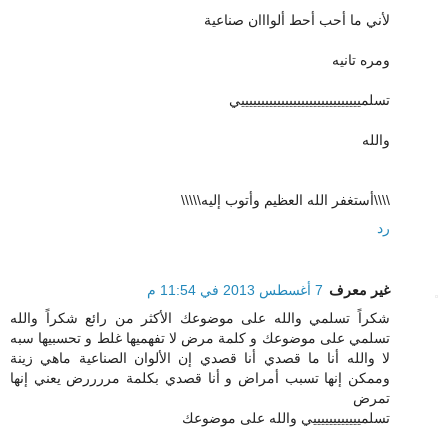
لأني ما أحب أحط ألوااان صناعية
ومره تانيه
تسلمييييييييييييييييييييييييييييييي
والله
\\\\أستغفر الله العظيم وأتوب إليه\\\\\
رد
غير معرف
7 أغسطس 2013 في 11:54 م
شكراً تسلمي والله على موضوعك الأكثر من رائع شكراً والله
تسلمي على موضوعك و كلمة مرض لا تفهميها غلط و تحسبيها سبه
لا والله أنا ما قصدي أنا قصدي إن الألوان الصناعية ماهي زينة
وممكن إنها تسبب أمراض و أنا قصدي بكلمة مررررض يعني إنها
تمرض
تسلمييييييييييييي والله على موضوعك