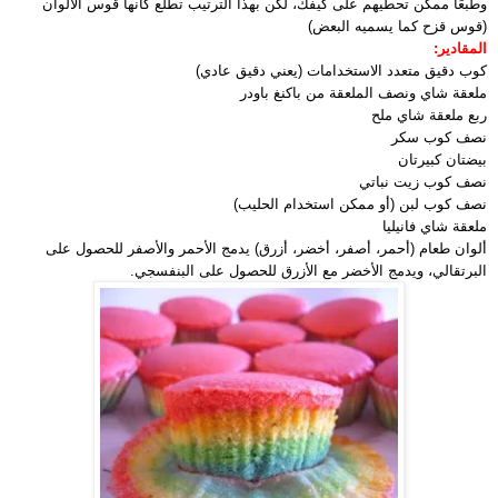
وطبعًا ممكن تحطيهم على كيفك، لكن بهذا الترتيب تطلع كأنها قوس الألوان
(قوس قزح كما يسميه البعض)
المقادير:
كوب دقيق متعدد الاستخدامات (يعني دقيق عادي)
ملعقة شاي ونصف الملعقة من باكنغ باودر
ربع ملعقة شاي ملح
نصف كوب سكر
بيضتان كبيرتان
نصف كوب زيت نباتي
نصف كوب لبن (أو ممكن استخدام الحليب)
ملعقة شاي فانيليا
ألوان طعام (أحمر، أصفر، أخضر، أزرق) يدمج الأحمر والأصفر للحصول على
البرتقالي، ويدمج الأخضر مع الأزرق للحصول على البنفسجي.