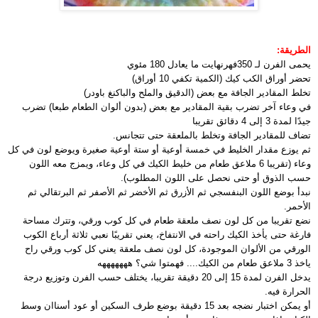
الطريقة:
يحمى الفرن لـ 350فهرنهايت ما يعادل 180 مئوي
تحضر أوراق الكب كيك (الكمية تكفي 10 أوراق)
تخلط المقادير الجافة مع بعض (الدقيق والملح والباكنغ باودر)
في وعاء آخر تضرب بقية المقادير مع بعض (بدون ألوان الطعام طبعا) تضرب
جيدًا لمدة 3 إلى 4 دقائق تقريبا
تضاف للمقادير الجافة وتخلط بالملعقة حتى تتجانس.
ثم يوزع مقدار الخليط في خمسة أوعية أو ستة أوعية صغيرة ويوضع لون في كل
وعاء (تقريبا 6 ملاعق طعام من خليط الكيك في كل وعاء، ويمزج معه اللون
حسب الذوق أو حتى نحصل على اللون المطلوب).
نبدأ بوضع اللون البنفسجي ثم الأزرق ثم الأخضر ثم الأصفر ثم البرتقالي ثم
الأحمر.
نضع تقريبا من كل لون نصف ملعقة طعام في كل كوب ورقي، وتترك مساحة
فارغة حتى يأخذ الكيك راحته في الانتفاخ، يعني تقريبًا نعبي ثلاثة أرباع الكوب
الورقي من الألوان الموجودة، كل لون نصف ملعقة يعني كل كوب ورقي راح
ياخذ 3 ملاعق طعام من الكيك.... فهمتوا شي؟ هههههههه
يدخل الفرن لمدة 15 إلى 20 دقيقة تقريبا، يختلف حسب الفرن وتوزيع درجة
الحرارة فيه.
أو يمكن اختبار نضجه بعد 15 دقيقة بوضع طرف السكين أو عود أسناان وسط