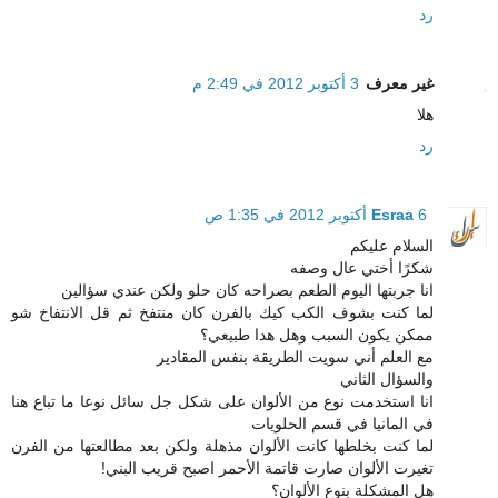
رد
غير معرف
3 أكتوبر 2012 في 2:49 م
هلا
رد
6 أكتوبر 2012 في 1:35 ص
Esraa
السلام عليكم
شكرًا أختي عال وصفه
انا جربتها اليوم الطعم بصراحه كان حلو ولكن عندي سؤالين
لما كنت بشوف الكب كيك بالفرن كان منتفخ ثم قل الانتفاخ شو
ممكن يكون السبب وهل هدا طبيعي؟
مع العلم أني سويت الطريقة بنفس المقادير
والسؤال الثاني
انا استخدمت نوع من الألوان على شكل جل سائل نوعا ما تباع هنا
في المانيا في قسم الحلويات
لما كنت بخلطها كانت الألوان مذهلة ولكن بعد مطالعتها من الفرن
تغيرت الألوان صارت قاتمة الأحمر اصبح قريب البني!
هل المشكلة بنوع الألوان؟