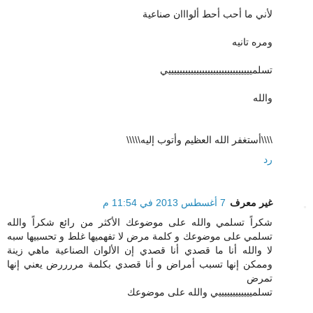
لأني ما أحب أحط ألوااان صناعية
ومره تانيه
تسلمييييييييييييييييييييييييييييييي
والله
\\\\أستغفر الله العظيم وأتوب إليه\\\\\
رد
غير معرف
7 أغسطس 2013 في 11:54 م
شكراً تسلمي والله على موضوعك الأكثر من رائع شكراً والله
تسلمي على موضوعك و كلمة مرض لا تفهميها غلط و تحسبيها سبه
لا والله أنا ما قصدي أنا قصدي إن الألوان الصناعية ماهي زينة
وممكن إنها تسبب أمراض و أنا قصدي بكلمة مررررض يعني إنها
تمرض
تسلمييييييييييييي والله على موضوعك