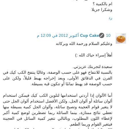
ام بالكمية ؟
وشكرا جزيلا
رد
10 أكتوبر 2012 في 12:09 م
Cup Cake
وعليكم السلام ورحمة الله وبركاته
أهلاً إسراء حياك الله :)
سعيدة لتجربتك عزيزتي.
بالنسبة للانتفاخ فهو على حسب الوصفة، وغالبًا ينتفخ الكب كيك في
الفرن في الدقائق الأولى، وبعد إخراجه يهبط قليلاً، ولكن على
حسب الوصفة قد يهبط تمامًا أو تتكون قبة بسيطة.
أما الألوان إذا أردتي استخدامها لتلوين الكب كيك فيمكن استخدام
ألوان سائلة أو ألوان الجل، ولكن الأفضل استخدام ألوان الجل حتى
لا يتغير قوام العجينة وتصبح سائلة، وألوان الجل كمية بسيطة منها
تعطي نتائج ممتازة، بينما السائلة ربما تضطرين لوضع كمية أكبر
لإعطاء اللون المطلوب، وبالتالي تتغير كمية السائل في العجينة
فيتغير القوام وربما الطعم.