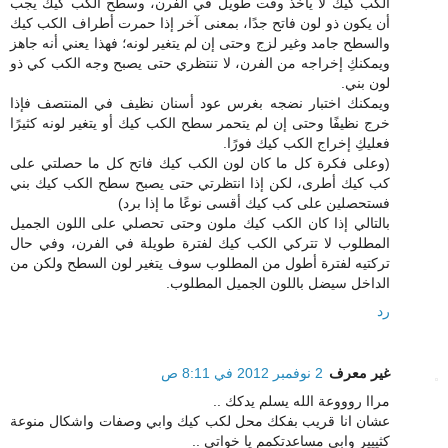
الكب كيك لا يأخذ وقت طويل في الفرن، وسطح الكب كيك يجب
أن يكون ذو لون فاتح جدًا، بمعنى آخر إذا حمرت أطراف الكب كيك
والسطح جامد وغير لزج وحتى إن لم يتغير لونه؛ فهذا يعني أنه جاهز
ويمكنكِ إخراجه من الفرن، لا تنتظري حتى يصبح وجه الكب كي ذو
لون بني.
ويمكنك اختبار نضجه بغرس عود أسنان نظيف في المنتصف فإذا
خرج نظيفًا وحتى إن لم يتحمر سطح الكب كيك أو يتغير لونه كثيرًا
فعليكِ إخراج الكب كيك فورًا.
(وعلى فكرة كل ما كان لون الكب كيك فاتح كل ما حصلتي على
كب كيك أطرى، لكن إذا انتظرتي حتى يصبح سطح الكب كيك بني
فستحصلين على كب كيك أقسى نوعًا ما إذا برد)
بالتالي إذا كان الكب كيك ملون وحتى تحصلي على اللون الجميل
المطلوب لا تتركي الكب كيك لفترة طويلة في الفرن، وفي حال
تركتيه لفترة أطول من المطلوب سوف يتغير لون السطح ولكن من
الداخل سيضل باللون الجميل المطلوب.
رد
غير معرف
2 نوفمبر 2012 في 8:11 ص
مراا روووعة الله يسلم يدكك ..
عشان انا قريب بفكك محل لكب كيك وابي وصفات واشكال منوعة
كثييير وابي مساعدتكمم يا خواتي ..