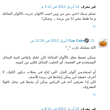
غير معرف
12 أبريل 2012 في 3:12 م
تسلم يدينك اختي بس من وين اجيب الالوان جربت بالالوان السائلة
و ما ظبط معي انا من بريدة ,,, وشكرا
رد
13 أبريل 2012 في 12:26 ص
Cup Cake
الله يسلمك يارب ^_^
ممكن تضبط معكِ بالألوان السائلة لكن عليكِ بإنقاص كمية السائل
المستخدم في العجينة، أي الحليب السائل قللي من كميته.
أو استخدمي ألوان الجل، التي تُباع في محلات ديكور الكيك، لا
أعرف حقيقة أين يمكن إيجادها في بريدة للأسف.
لكن إذا تعرفين أحد في الرياض يمكن أن يجدها في محل تافولا
المعروف.
رد
غير معرف
22 أبريل 2012 في 8:11 م