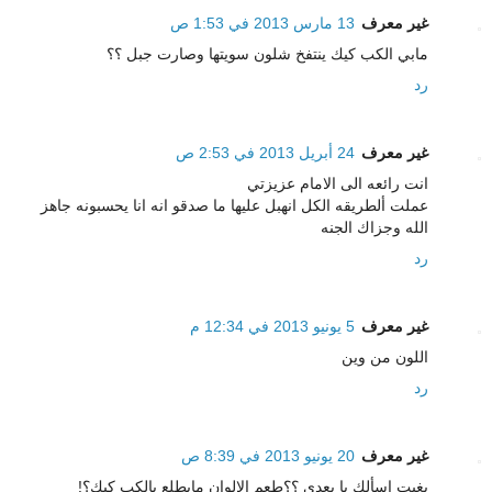
غير معرف
13 مارس 2013 في 1:53 ص
مابي الكب كيك ينتفخ شلون سويتها وصارت جبل ؟؟
رد
غير معرف
24 أبريل 2013 في 2:53 ص
انت رائعه الى الامام عزيزتي
عملت ألطريقه الكل انهبل عليها ما صدقو انه انا يحسبونه جاهز
الله وجزاك الجنه
رد
غير معرف
5 يونيو 2013 في 12:34 م
اللون من وين
رد
غير معرف
20 يونيو 2013 في 8:39 ص
بغيت اسألك يا بعدي ؟؟طعم الالوان مايطلع بالكب كيك؟!