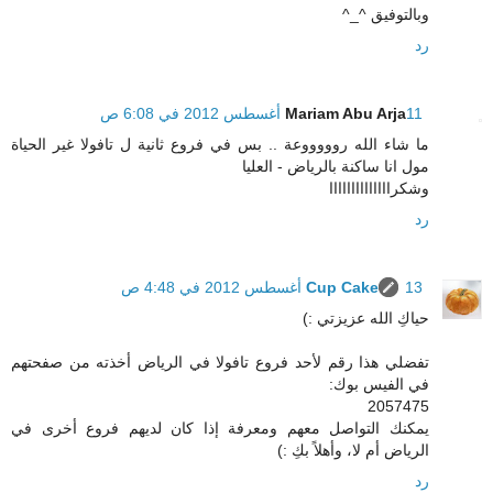
وبالتوفيق ^_^
رد
11 أغسطس 2012 في 6:08 ص
Mariam Abu Arja
ما شاء الله روووووعة .. بس في فروع ثانية ل تافولا غير الحياة
مول انا ساكنة بالرياض - العليا
وشكراااااااااااااا
رد
13 أغسطس 2012 في 4:48 ص
Cup Cake
حياكِ الله عزيزتي :)
تفضلي هذا رقم لأحد فروع تافولا في الرياض أخذته من صفحتهم
في الفيس بوك:
2057475
يمكنك التواصل معهم ومعرفة إذا كان لديهم فروع أخرى في
الرياض أم لا، وأهلاً بكِ :)
رد