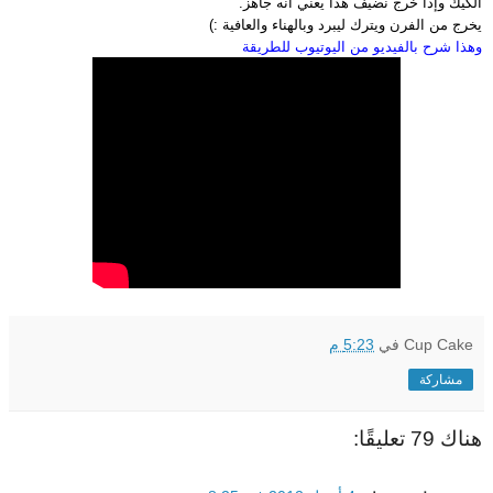
الكيك وإذا خرج نضيف هذا يعني أنه جاهز.
يخرج من الفرن ويترك ليبرد وبالهناء والعافية :)
وهذا شرح بالفيديو من اليوتيوب للطريقة
Cup Cake
في
5:23 م
مشاركة
هناك 79 تعليقًا: