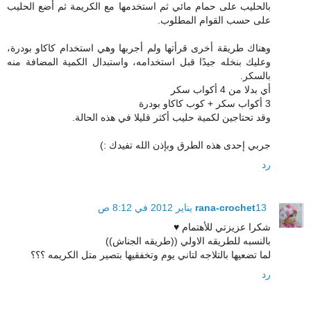
بالحليب على حمام مائي ثم استخدمها مع الكريمة ثم أضع الحليب
على حسب القوام المطلوب.
وهناك طريقة أخرى قرأتها ولم أجربها وهي استخدام كاكاو بودرة،
وعليك بنخله جيدًا قبل استخدامه، واستبدال الكمية المضافة منه
بالسكر.
أي بدلا من 4 أكواب سكر
3 أكواب سكر + كوب كاكاو بودرة
وقد تحتاجين لكمية حليب أكثر قليلا في هذه الحالة.
جربي إحدى هذه الطرق وبإذن الله تفيدك :)
رد
13 يناير 2012 في 8:12 ص
rana-crochet
شكرا عزيزتي للأهتمام ♥
بالنسبه للطريقه الاولي ((طريقه الجناش))
لما تضعيها بالتلاجه لتاني يوم وتخفقيها بتصير متل الكريمه ؟؟؟
رد