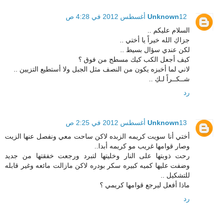
12 أغسطس 2012 في 4:28 ص
Unknown
السلام عليكم ..
جزاكِ الله خيراً يا أختي ..
لكن عندي سؤال بسيط ..
كيف أجعل الكب كيك مسطح من فوق ؟
لاني لما أخبزه يكون من النصف مثل الجبل ولا أستطيع التزيين ..
شــكــراً لـكِ ..
رد
13 أغسطس 2012 في 2:25 ص
Unknown
أختي أنا سويت كريمه الزبده لاكن ساحت معي ونفصل عنها الزيت
وصار قوامها غريب مو كريمه أبدا..
رحت ذوبتها على النار وخليتها لتبرد ورجعت خفقتها من جديد
وضفت عليها كميه كبيره سكر بودره لاكن مازالت مائعه وغير قابله
للتشكيل ..
ماذا أفعل ليرجع قوامها كريمي ؟
رد