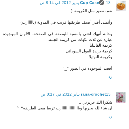
13 يناير 2012 في 8:14 ص
Cup Cake
نعم، تصير مثل الكريمة :)
وأتمنى أقدر أضيف طريقتها قريب في المدونة (يااااارب)
وحابة أنبهك لشي بالنسبة للوصفة في الصفحة، الألوان الموجودة
عبارة عن ثلاث نكهات من كريمة الجبنة:
كريمة الفانيليا
كريمة بزبدة الفول السوداني
وكريمة النوتيلا
أقصد الموجودة في الصور ^_^
رد
13 يناير 2012 في 8:17 ص
rana-crochet
شكرا الك عزيزتي ..
ان شاءالله بجربها ويااااااااااااااارب تزبط معي الطريقه^_^
رد