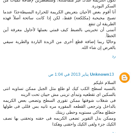
تكون الكريمة عندك غير متماسكة، وستضطرين لإضافة كميات من
السكر البودرة.
أنا أقوم بعض الأحيان بتعريض الكريمة للحرارة البسيطةجدًا عندما
تصبح محبحبة (مكلكعة) فقط، لكن إذا كانت سائحة أصلاً فهذه
الطريقة لن تنفع.
أتمنى أن تخبريني بالضبط كيف قمتي بعملها لأحاول معرفة أين
الخطأ.
وحاليًا ربما إضافة قطع أخرى من الزبدة الباردة والطرية سيفي
بالغرض إن شاء الله.
رد
13 يناير 2013 في 1:04 ص
Unknown
السلام عليكم
بالنسبه لسطح الكب كيك لو طلع مثل الجبل ممكن تساويه انتى
بالسكين اى تقطعيه وتبدأى تزينى مش حيبان تحت الزينه
فى شغلات شوفتها ممكن تقورى السطح وتضعى بعض الكريمه
بالداخل وترجعى القطعه المقوره مره تانيه بس قللى فى طولها
حتطلع معاكى مستويه وحطى زينتك
وممكن بدل التقوير تضعى الكريمه فى حقنه وتحقنى بها نصف
الكيك جزء ولفى الكيك واحقنى وهكذا
رد