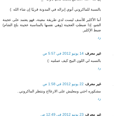
بالنسبة للماكروني أنوي إنزاله في المدونة قريبًا إن شاء الله :)
أما الأكلير للأسف ليست لدي طريقة معينة، فهو يعتمد على عجينة
الشو، إذا ضبطتِ العجينة (وهي نفسها بالمناسبة عجينة بلح الشام)
ضبط الإكلير.
رد
غير معرف
14 يونيو 2012 في 5:57 ص
بالنسبه لي اللون البيج كيف عملتيه :)
رد
غير معرف
22 يونيو 2012 في 1:58 ص
مشكوره اختي ومعليش على الازعااج وننتظر الماكروني..
رد
غير معرف
23 يونيو 2012 في 12:49 ص