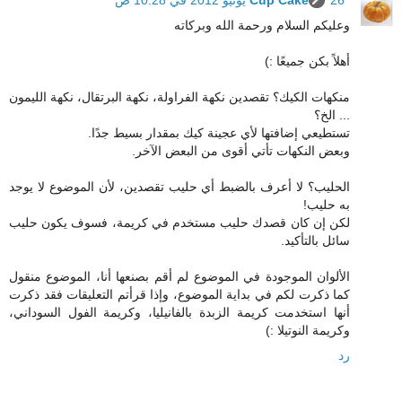
26 يونيو 2012 في 10:28 ص
Cup Cake
وعليكم السلام ورحمة الله وبركاته
أهلاً بكن جميعًا :)
منكهات الكيك؟ تقصدين نكهة الفراولة، نكهة البرتقال، نكهة الليمون
... الخ؟
تستطيعي إضافتها لأي عجينة كيك بمقدار بسيط جدًا.
وبعض النكهات تأتي أقوى من البعض الآخر.
الحليب؟ لا أعرف بالضبط أي حليب تقصدين، لأن الموضوع لا يوجد
به حليب!
لكن إن كان قصدك حليب مستخدم في كريمة، فسوف يكون حليب
سائل بالتأكيد.
الألوان الموجودة في الموضوع لم أقم بصنعها أنا، الموضوع منقول
كما ذكرت لكم في بداية الموضوع، وإذا قرأتم التعليقات فقد ذكرت
أنها استخدمت كريمة الزبدة بالفانيليا، وكريمة الفول السوداني،
وكريمة النوتيلا :)
رد