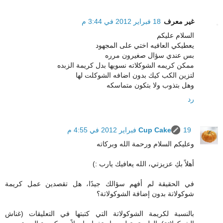
غير معرف
18 فبراير 2012 في 3:44 م
السلام عليكم
يعطيكي العافيه اختي على المجهود
بس عندي سؤال صغيرون مرره
ممكن كريمه الشوكلاته نسويها بدل كريمة الزبده
لتزين الكب كيك بدون اضافه الشوكلت لها
وهل بتذوب ولا بتكون متماسكه
رد
19 فبراير 2012 في 4:55 م
Cup Cake
وعليكم السلام ورحمة الله وبركاته
أهلاً بكِ عزيزتي، الله يعافيك يارب :)
في الحقيقة لم أفهم سؤالك جيدًا، هل تقصدين عمل كريمة
شوكولاتة بدون إضافة الشوكولاتة؟
بالنسبة لكريمة الشوكولاتة التي كتبتها في التعليقات (غناش