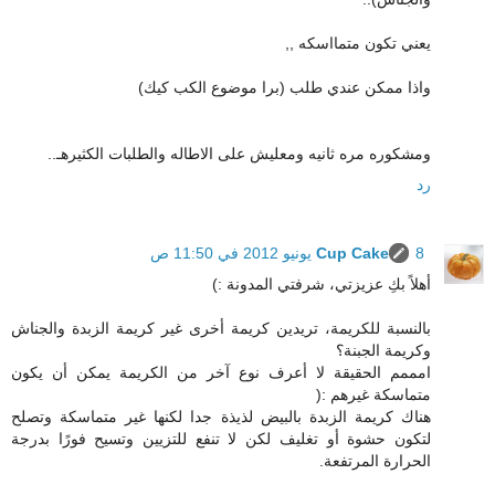
يعني تكون متمااسكه ,,
واذا ممكن عندي طلب (برا موضوع الكب كيك)
ومشكوره مره ثانيه ومعليش على الاطاله والطلبات الكثيرهـ..
رد
8 يونيو 2012 في 11:50 ص
Cup Cake
أهلاً بكِ عزيزتي، شرفتي المدونة :)
بالنسبة للكريمة، تريدين كريمة أخرى غير كريمة الزبدة والجناش
وكريمة الجبنة؟
امممم الحقيقة لا أعرف نوع آخر من الكريمة يمكن أن يكون
متماسكة غيرهم :(
هناك كريمة الزبدة بالبيض لذيذة جدا لكنها غير متماسكة وتصلح
لتكون حشوة أو تغليف لكن لا تنفع للتزيين وتسيح فورًا بدرجة
الحرارة المرتفعة.