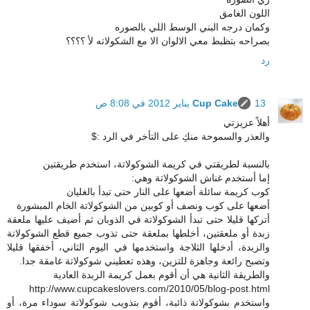
اللون الغامق
وكمان درجه البني الوسط اللي بالصوره
بصراحه بتظبط معي الالوان الا مع الشكولاته لأ ؟؟؟؟
رد
13 يناير 2012 في 8:08 ص
Cup Cake
أهلاً عزيزتي
والعذر والسموحة منكِ على التأخر في الرد :$
بالنسبة لطريقتي في كريمة الشوكولاتة، استخدم طريقتين
إما أستخدم غناش الشوكولاتة وهي:
كوب كريمة سائلة أضعها على النار حتى تبدأ بالغليان
أضعها على كوب ونصف أو كوبين من الشوكولاتة الخام المبشورة
أتركها قليلا حتى تبدأ الشوكولاتة في الذوبان ثم أضيف عليها ملعقة
زبدة أو ملعقتين، أخلطها بملعقة حتى تذوب جميع قطع الشوكولاتة
والزبدة، أدخلها الثلاجة واستخدمها في اليوم الثاني، أخفقها قليلا
وتصبح رائعة وجاهزة للتزين، وهذه تعطيني شوكولاتة غامقة جدا.
والطريقة الثانية هي أن أقوم بعمل كريمة الزبدة العادية
http://www.cupcakeslovers.com/2010/05/blog-post.html
واستخدم بشوكولاتة ذائبة، أقوم بتذويب شوكولاتة سوداء مرة، أو