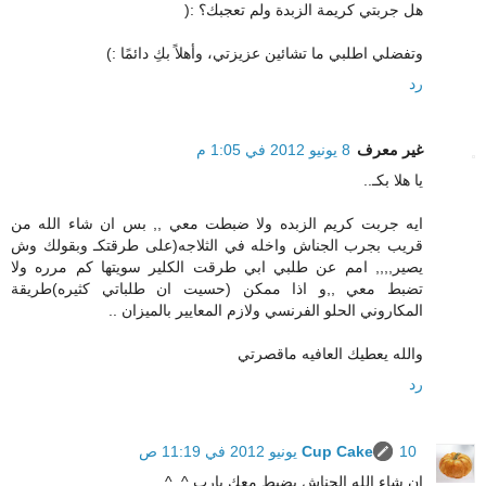
هل جربتي كريمة الزبدة ولم تعجبك؟ :(
وتفضلي اطلبي ما تشائين عزيزتي، وأهلاً بكِ دائمًا :)
رد
غير معرف
8 يونيو 2012 في 1:05 م
يا هلا بكـ..
ايه جربت كريم الزبده ولا ضبطت معي ,, بس ان شاء الله من
قريب بجرب الجناش واخله في الثلاجه(على طرقتكـ وبقولك وش
يصير,,,, امم عن طلبي ابي طرقت الكلير سويتها كم مرره ولا
تضبط معي ,,و اذا ممكن (حسيت ان طلباتي كثيره)طريقة
المكاروني الحلو الفرنسي ولازم المعايير بالميزان ..
والله يعطيك العافيه ماقصرتي
رد
10 يونيو 2012 في 11:19 ص
Cup Cake
إن شاء الله الجناش يضبط معكِ يارب ^_^