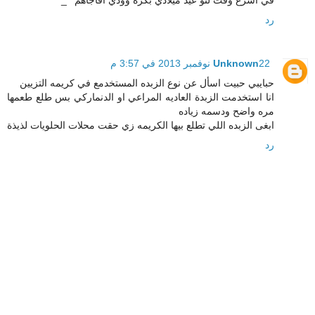
في اسرع وقت لنو عيد ميلادي بكره وودي افاجأهم ^_^
رد
22 نوفمبر 2013 في 3:57 م
Unknown
حبايبي حبيت اسأل عن نوع الزبده المستخدمع في كريمه التزيين
انا استخدمت الزبدة العاديه المراعي او الدنماركي بس طلع طعمها
مره واضح ودسمه زياده
ابغى الزبده اللي تطلع بيها الكريمه زي حقت محلات الحلويات لذيذة
رد