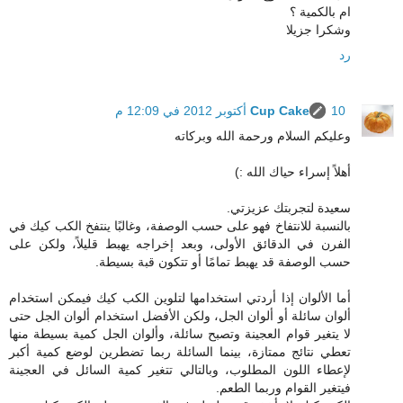
ام بالكمية ؟
وشكرا جزيلا
رد
10 أكتوبر 2012 في 12:09 م
Cup Cake
وعليكم السلام ورحمة الله وبركاته
أهلاً إسراء حياك الله :)
سعيدة لتجربتك عزيزتي.
بالنسبة للانتفاخ فهو على حسب الوصفة، وغالبًا ينتفخ الكب كيك في
الفرن في الدقائق الأولى، وبعد إخراجه يهبط قليلاً، ولكن على
حسب الوصفة قد يهبط تمامًا أو تتكون قبة بسيطة.
أما الألوان إذا أردتي استخدامها لتلوين الكب كيك فيمكن استخدام
ألوان سائلة أو ألوان الجل، ولكن الأفضل استخدام ألوان الجل حتى
لا يتغير قوام العجينة وتصبح سائلة، وألوان الجل كمية بسيطة منها
تعطي نتائج ممتازة، بينما السائلة ربما تضطرين لوضع كمية أكبر
لإعطاء اللون المطلوب، وبالتالي تتغير كمية السائل في العجينة
فيتغير القوام وربما الطعم.