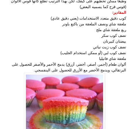
وطبعًا ممكن تحطيهم على كيفك، لكن بهذا الترتيب تطلع كأنها قوس الألوان
(قوس قزح كما يسميه البعض)
المقادير:
كوب دقيق متعدد الاستخدامات (يعني دقيق عادي)
ملعقة شاي ونصف الملعقة من باكنغ باودر
ربع ملعقة شاي ملح
نصف كوب سكر
بيضتان كبيرتان
نصف كوب زيت نباتي
نصف كوب لبن (أو ممكن استخدام الحليب)
ملعقة شاي فانيليا
ألوان طعام (أحمر، أصفر، أخضر، أزرق) يدمج الأحمر والأصفر للحصول على
البرتقالي، ويدمج الأخضر مع الأزرق للحصول على البنفسجي.