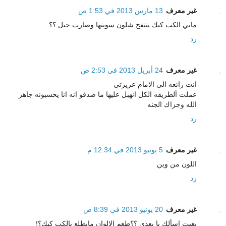
غير معرف
13 مارس 2013 في 1:53 ص
مابي الكب كيك ينتفخ شلون سويتها وصارت جبل ؟؟
رد
غير معرف
24 أبريل 2013 في 2:53 ص
انت رائعه الى الامام عزيزتي
عملت ألطريقه الكل انهبل عليها ما صدقو انه انا يحسبونه جاهز
الله وجزاك الجنه
رد
غير معرف
5 يونيو 2013 في 12:34 م
اللون من وين
رد
غير معرف
20 يونيو 2013 في 8:39 ص
بغيت اسألك يا بعدي ؟؟طعم الالوان مايطلع بالكب كيك؟!