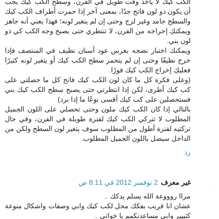
الكب كيك لا يأخذ وقت طويل في الفرن، وسطح الكب كيك يجب
أن يكون ذو لون فاتح جدًا، بمعنى آخر إذا حمرت أطراف الكب كيك
والسطح جامد وغير لزج وحتى إن لم يتغير لونه؛ فهذا يعني أنه جاهز
ويمكنكِ إخراجه من الفرن، لا تنتظري حتى يصبح وجه الكب كي ذو
لون بني.
ويمكنك اختبار نضجه بغرس عود أسنان نظيف في المنتصف فإذا
خرج نظيفًا وحتى إن لم يتحمر سطح الكب كيك أو يتغير لونه كثيرًا
فعليكِ إخراج الكب كيك فورًا.
(وعلى فكرة كل ما كان لون الكب كيك فاتح كل ما حصلتي على
كب كيك أطرى، لكن إذا انتظرتي حتى يصبح سطح الكب كيك بني
فستحصلين على كب كيك أقسى نوعًا ما إذا برد)
بالتالي إذا كان الكب كيك ملون وحتى تحصلي على اللون الجميل
المطلوب لا تتركي الكب كيك لفترة طويلة في الفرن، وفي حال
تركتيه لفترة أطول من المطلوب سوف يتغير لون السطح ولكن من
الداخل سيضل باللون الجميل المطلوب.
رد
غير معرف
2 نوفمبر 2012 في 8:11 ص
مراا روووعة الله يسلم يدكك ..
عشان انا قريب بفكك محل لكب كيك وابي وصفات واشكال منوعة
كثييير وابي مساعدتكمم يا خواتي ..