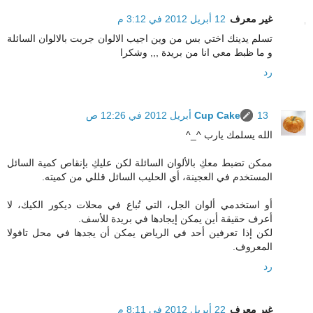
غير معرف
12 أبريل 2012 في 3:12 م
تسلم يدينك اختي بس من وين اجيب الالوان جربت بالالوان السائلة
و ما ظبط معي انا من بريدة ,,, وشكرا
رد
13 أبريل 2012 في 12:26 ص
Cup Cake
الله يسلمك يارب ^_^
ممكن تضبط معكِ بالألوان السائلة لكن عليكِ بإنقاص كمية السائل
المستخدم في العجينة، أي الحليب السائل قللي من كميته.
أو استخدمي ألوان الجل، التي تُباع في محلات ديكور الكيك، لا
أعرف حقيقة أين يمكن إيجادها في بريدة للأسف.
لكن إذا تعرفين أحد في الرياض يمكن أن يجدها في محل تافولا
المعروف.
رد
غير معرف
22 أبريل 2012 في 8:11 م