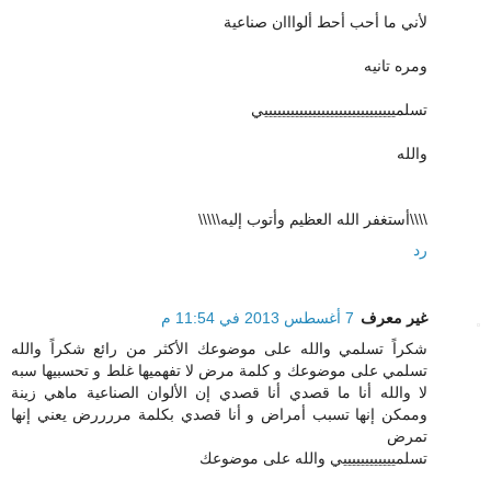
لأني ما أحب أحط ألوااان صناعية
ومره تانيه
تسلمييييييييييييييييييييييييييييييي
والله
\\\\أستغفر الله العظيم وأتوب إليه\\\\\
رد
غير معرف
7 أغسطس 2013 في 11:54 م
شكراً تسلمي والله على موضوعك الأكثر من رائع شكراً والله
تسلمي على موضوعك و كلمة مرض لا تفهميها غلط و تحسبيها سبه
لا والله أنا ما قصدي أنا قصدي إن الألوان الصناعية ماهي زينة
وممكن إنها تسبب أمراض و أنا قصدي بكلمة مررررض يعني إنها
تمرض
تسلمييييييييييييي والله على موضوعك