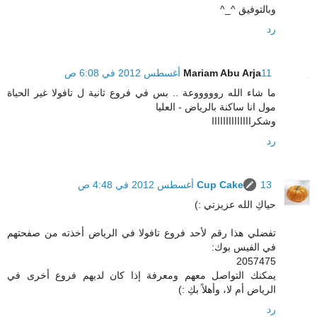
وبالتوفيق ^_^
رد
11 أغسطس 2012 في 6:08 ص
Mariam Abu Arja
ما شاء الله روووووعة .. بس في فروع ثانية ل تافولا غير الحياة
مول انا ساكنة بالرياض - العليا
وشكراااااااااااااا
رد
13 أغسطس 2012 في 4:48 ص
Cup Cake
حياكِ الله عزيزتي :)
تفضلي هذا رقم لأحد فروع تافولا في الرياض أخذته من صفحتهم
في الفيس بوك:
2057475
يمكنك التواصل معهم ومعرفة إذا كان لديهم فروع أخرى في
الرياض أم لا، وأهلاً بكِ :)
رد