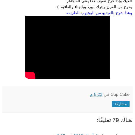
الكيك وإذا خرج نضيف هذا يعني أنه جاهز.
يخرج من الفرن ويترك ليبرد وبالهناء والعافية :)
وهذا شرح بالفيديو من اليوتيوب للطريقة
Cup Cake
في
5:23 م
مشاركة
هناك 79 تعليقًا: