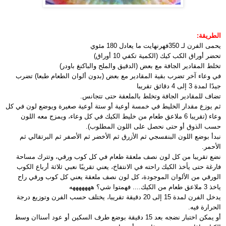
الطريقة:
يحمى الفرن لـ 350فهرنهايت ما يعادل 180 مئوي
تحضر أوراق الكب كيك (الكمية تكفي 10 أوراق)
تخلط المقادير الجافة مع بعض (الدقيق والملح والباكنغ باودر)
في وعاء آخر تضرب بقية المقادير مع بعض (بدون ألوان الطعام طبعا) تضرب
جيدًا لمدة 3 إلى 4 دقائق تقريبا
تضاف للمقادير الجافة وتخلط بالملعقة حتى تتجانس.
ثم يوزع مقدار الخليط في خمسة أوعية أو ستة أوعية صغيرة ويوضع لون في كل
وعاء (تقريبا 6 ملاعق طعام من خليط الكيك في كل وعاء، ويمزج معه اللون
حسب الذوق أو حتى نحصل على اللون المطلوب).
نبدأ بوضع اللون البنفسجي ثم الأزرق ثم الأخضر ثم الأصفر ثم البرتقالي ثم
الأحمر.
نضع تقريبا من كل لون نصف ملعقة طعام في كل كوب ورقي، وتترك مساحة
فارغة حتى يأخذ الكيك راحته في الانتفاخ، يعني تقريبًا نعبي ثلاثة أرباع الكوب
الورقي من الألوان الموجودة، كل لون نصف ملعقة يعني كل كوب ورقي راح
ياخذ 3 ملاعق طعام من الكيك.... فهمتوا شي؟ هههههههه
يدخل الفرن لمدة 15 إلى 20 دقيقة تقريبا، يختلف حسب الفرن وتوزيع درجة
الحرارة فيه.
أو يمكن اختبار نضجه بعد 15 دقيقة بوضع طرف السكين أو عود أسناان وسط