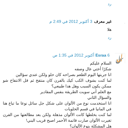
رد
غير معرف
3 أكتوبر 2012 في 2:49 م
هلا
رد
6 أكتوبر 2012 في 1:35 ص
Esraa
السلام عليكم
شكرًا أختي عال وصفه
انا جربتها اليوم الطعم بصراحه كان حلو ولكن عندي سؤالين
لما كنت بشوف الكب كيك بالفرن كان منتفخ ثم قل الانتفاخ شو
ممكن يكون السبب وهل هدا طبيعي؟
مع العلم أني سويت الطريقة بنفس المقادير
والسؤال الثاني
انا استخدمت نوع من الألوان على شكل جل سائل نوعا ما تباع هنا
في المانيا في قسم الحلويات
لما كنت بخلطها كانت الألوان مذهلة ولكن بعد مطالعتها من الفرن
تغيرت الألوان صارت قاتمة الأحمر اصبح قريب البني!
هل المشكلة بنوع الألوان؟