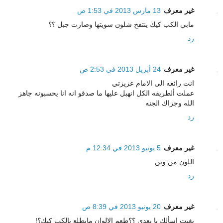
غير معرف
13 مارس 2013 في 1:53 ص
مابي الكب كيك ينتفخ شلون سويتها وصارت جبل ؟؟
رد
غير معرف
24 أبريل 2013 في 2:53 ص
انت رائعه الى الامام عزيزتي
عملت ألطريقه الكل انهبل عليها ما صدقو انه انا يحسبونه جاهز
الله وجزاك الجنه
رد
غير معرف
5 يونيو 2013 في 12:34 م
اللون من وين
رد
غير معرف
20 يونيو 2013 في 8:39 ص
بغيت اسألك يا بعدي ؟؟طعم الالوان مايطلع بالكب كيك؟!