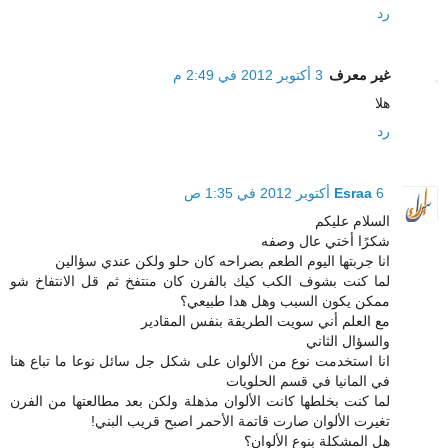
رد
غير معرف
3 أكتوبر 2012 في 2:49 م
هلا
رد
6 أكتوبر 2012 في 1:35 ص
Esraa
السلام عليكم
شكرًا أختي عال وصفه
انا جربتها اليوم الطعم بصراحه كان حلو ولكن عندي سؤالين
لما كنت بشوف الكب كيك بالفرن كان منتفخ ثم قل الانتفاخ شو
ممكن يكون السبب وهل هدا طبيعي؟
مع العلم أني سويت الطريقة بنفس المقادير
والسؤال الثاني
انا استخدمت نوع من الألوان على شكل جل سائل نوعا ما تباع هنا
في المانيا في قسم الحلويات
لما كنت بخلطها كانت الألوان مذهلة ولكن بعد مطالعتها من الفرن
تغيرت الألوان صارت قاتمة الأحمر اصبح قريب البني!
هل المشكلة بنوع الألوان؟