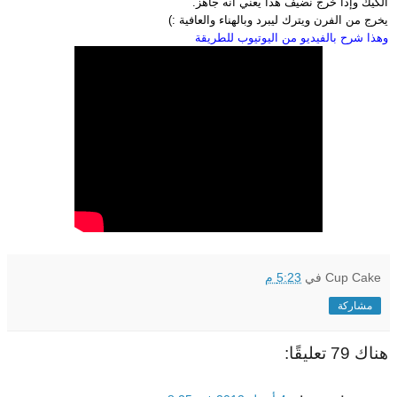
الكيك وإذا خرج نضيف هذا يعني أنه جاهز.
يخرج من الفرن ويترك ليبرد وبالهناء والعافية :)
وهذا شرح بالفيديو من اليوتيوب للطريقة
Cup Cake
في
5:23 م
مشاركة
هناك 79 تعليقًا: