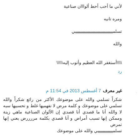
لأني ما أحب أحط ألوااان صناعية
ومره تانيه
تسلمييييييييييييييييييييييييييييييي
والله
\\\\أستغفر الله العظيم وأتوب إليه\\\\\
رد
غير معرف
7 أغسطس 2013 في 11:54 م
شكراً تسلمي والله على موضوعك الأكثر من رائع شكراً والله
تسلمي على موضوعك و كلمة مرض لا تفهميها غلط و تحسبيها سبه
لا والله أنا ما قصدي أنا قصدي إن الألوان الصناعية ماهي زينة
وممكن إنها تسبب أمراض و أنا قصدي بكلمة مررررض يعني إنها
تمرض
تسلمييييييييييييي والله على موضوعك