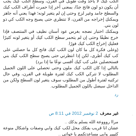
الكب كيك لا يأخذ وقت طويل في الفرن، وسطح الكب كيك يجب
أن يكون ذو لون فاتح جدًا، بمعنى آخر إذا حمرت أطراف الكب كيك
والسطح جامد وغير لزج وحتى إن لم يتغير لونه؛ فهذا يعني أنه جاهز
ويمكنكِ إخراجه من الفرن، لا تنتظري حتى يصبح وجه الكب كي ذو
لون بني.
ويمكنك اختبار نضجه بغرس عود أسنان نظيف في المنتصف فإذا
خرج نظيفًا وحتى إن لم يتحمر سطح الكب كيك أو يتغير لونه كثيرًا
فعليكِ إخراج الكب كيك فورًا.
(وعلى فكرة كل ما كان لون الكب كيك فاتح كل ما حصلتي على
كب كيك أطرى، لكن إذا انتظرتي حتى يصبح سطح الكب كيك بني
فستحصلين على كب كيك أقسى نوعًا ما إذا برد)
بالتالي إذا كان الكب كيك ملون وحتى تحصلي على اللون الجميل
المطلوب لا تتركي الكب كيك لفترة طويلة في الفرن، وفي حال
تركتيه لفترة أطول من المطلوب سوف يتغير لون السطح ولكن من
الداخل سيضل باللون الجميل المطلوب.
رد
غير معرف
2 نوفمبر 2012 في 8:11 ص
مراا روووعة الله يسلم يدكك ..
عشان انا قريب بفكك محل لكب كيك وابي وصفات واشكال منوعة
كثييير وابي مساعدتكمم يا خواتي ..