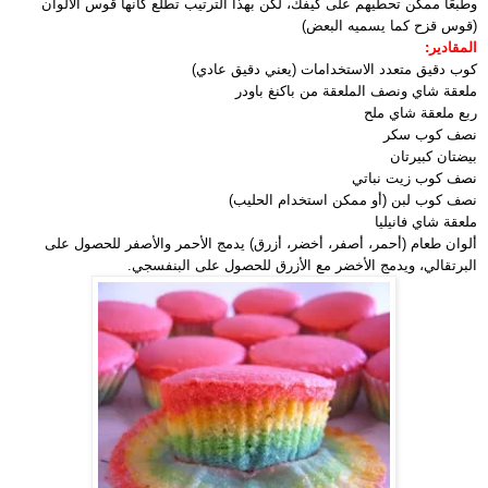
وطبعًا ممكن تحطيهم على كيفك، لكن بهذا الترتيب تطلع كأنها قوس الألوان
(قوس قزح كما يسميه البعض)
المقادير:
كوب دقيق متعدد الاستخدامات (يعني دقيق عادي)
ملعقة شاي ونصف الملعقة من باكنغ باودر
ربع ملعقة شاي ملح
نصف كوب سكر
بيضتان كبيرتان
نصف كوب زيت نباتي
نصف كوب لبن (أو ممكن استخدام الحليب)
ملعقة شاي فانيليا
ألوان طعام (أحمر، أصفر، أخضر، أزرق) يدمج الأحمر والأصفر للحصول على
البرتقالي، ويدمج الأخضر مع الأزرق للحصول على البنفسجي.