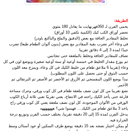
الطريقة:
يحمى الفرن لـ 350فهرنهايت ما يعادل 180 مئوي
تحضر أوراق الكب كيك (الكمية تكفي 10 أوراق)
تخلط المقادير الجافة مع بعض (الدقيق والملح والباكنغ باودر)
في وعاء آخر تضرب بقية المقادير مع بعض (بدون ألوان الطعام طبعا) تضرب
جيدًا لمدة 3 إلى 4 دقائق تقريبا
تضاف للمقادير الجافة وتخلط بالملعقة حتى تتجانس.
ثم يوزع مقدار الخليط في خمسة أوعية أو ستة أوعية صغيرة ويوضع لون في كل
وعاء (تقريبا 6 ملاعق طعام من خليط الكيك في كل وعاء، ويمزج معه اللون
حسب الذوق أو حتى نحصل على اللون المطلوب).
نبدأ بوضع اللون البنفسجي ثم الأزرق ثم الأخضر ثم الأصفر ثم البرتقالي ثم
الأحمر.
نضع تقريبا من كل لون نصف ملعقة طعام في كل كوب ورقي، وتترك مساحة
فارغة حتى يأخذ الكيك راحته في الانتفاخ، يعني تقريبًا نعبي ثلاثة أرباع الكوب
الورقي من الألوان الموجودة، كل لون نصف ملعقة يعني كل كوب ورقي راح
ياخذ 3 ملاعق طعام من الكيك.... فهمتوا شي؟ هههههههه
يدخل الفرن لمدة 15 إلى 20 دقيقة تقريبا، يختلف حسب الفرن وتوزيع درجة
الحرارة فيه.
أو يمكن اختبار نضجه بعد 15 دقيقة بوضع طرف السكين أو عود أسناان وسط