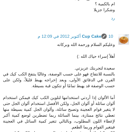
ام بالكمية ؟
وشكرا جزيلا
رد
10 أكتوبر 2012 في 12:09 م
Cup Cake
وعليكم السلام ورحمة الله وبركاته
أهلاً إسراء حياك الله :)
سعيدة لتجربتك عزيزتي.
بالنسبة للانتفاخ فهو على حسب الوصفة، وغالبًا ينتفخ الكب كيك في
الفرن في الدقائق الأولى، وبعد إخراجه يهبط قليلاً، ولكن على
حسب الوصفة قد يهبط تمامًا أو تتكون قبة بسيطة.
أما الألوان إذا أردتي استخدامها لتلوين الكب كيك فيمكن استخدام
ألوان سائلة أو ألوان الجل، ولكن الأفضل استخدام ألوان الجل حتى
لا يتغير قوام العجينة وتصبح سائلة، وألوان الجل كمية بسيطة منها
تعطي نتائج ممتازة، بينما السائلة ربما تضطرين لوضع كمية أكبر
لإعطاء اللون المطلوب، وبالتالي تتغير كمية السائل في العجينة
فيتغير القوام وربما الطعم.