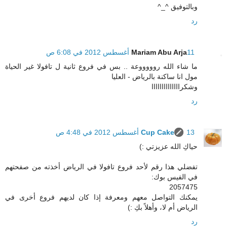
وبالتوفيق ^_^
رد
11 أغسطس 2012 في 6:08 ص
Mariam Abu Arja
ما شاء الله روووووعة .. بس في فروع ثانية ل تافولا غير الحياة
مول انا ساكنة بالرياض - العليا
وشكراااااااااااااا
رد
13 أغسطس 2012 في 4:48 ص
Cup Cake
حياكِ الله عزيزتي :)
تفضلي هذا رقم لأحد فروع تافولا في الرياض أخذته من صفحتهم
في الفيس بوك:
2057475
يمكنك التواصل معهم ومعرفة إذا كان لديهم فروع أخرى في
الرياض أم لا، وأهلاً بكِ :)
رد