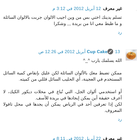
غير معرف
12 أبريل 2012 في 3:12 م
تسلم يدينك اختي بس من وين اجيب الالوان جربت بالالوان السائلة
و ما ظبط معي انا من بريدة ,,, وشكرا
رد
13 أبريل 2012 في 12:26 ص
Cup Cake
الله يسلمك يارب ^_^
ممكن تضبط معكِ بالألوان السائلة لكن عليكِ بإنقاص كمية السائل
المستخدم في العجينة، أي الحليب السائل قللي من كميته.
أو استخدمي ألوان الجل، التي تُباع في محلات ديكور الكيك، لا
أعرف حقيقة أين يمكن إيجادها في بريدة للأسف.
لكن إذا تعرفين أحد في الرياض يمكن أن يجدها في محل تافولا
المعروف.
رد
غير معرف
22 أبريل 2012 في 8:11 م