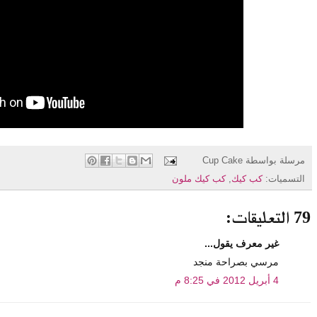
مرسلة بواسطة
Cup Cake
التسميات:
كب كيك
,
كب كيك ملون
79 التعليقات:
غير معرف يقول...
مرسي بصراحة منجد
4 أبريل 2012 في 8:25 م