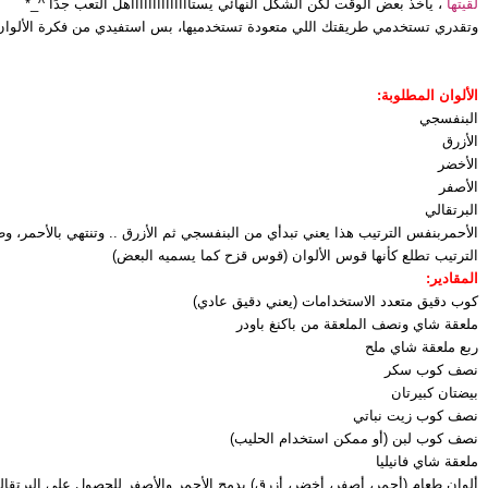
لقيتها
، ياخذ بعض الوقت لكن الشكل النهائي يستااااااااااااااهل التعب جدًا ^_*
وتقدري تستخدمي طريقتك اللي متعودة تستخدميها، بس استفيدي من فكرة الألوان
الألوان المطلوبة:
البنفسجي
الأزرق
الأخضر
الأصفر
البرتقالي
الأحمر
بنفس الترتيب هذا يعني تبدأي من البنفسجي ثم الأزرق .. وتنتهي بالأحمر، و
الترتيب تطلع كأنها قوس الألوان (قوس قزح كما يسميه البعض)
المقادير:
كوب دقيق متعدد الاستخدامات (يعني دقيق عادي)
ملعقة شاي ونصف الملعقة من باكنغ باودر
ربع ملعقة شاي ملح
نصف كوب سكر
بيضتان كبيرتان
نصف كوب زيت نباتي
نصف كوب لبن (أو ممكن استخدام الحليب)
ملعقة شاي فانيليا
ألوان طعام (أحمر، أصفر، أخضر، أزرق) يدمج الأحمر والأصفر للحصول على البرتقا