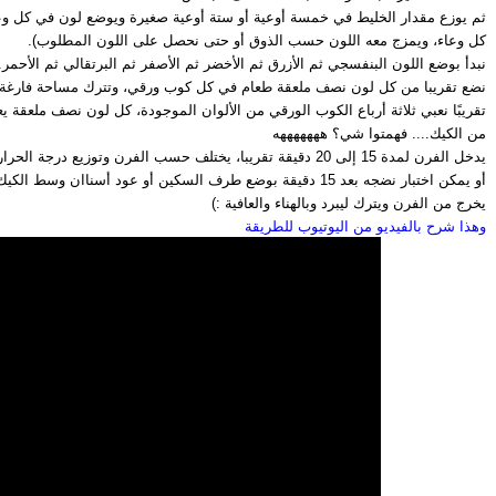
كل وعاء، ويمزج معه اللون حسب الذوق أو حتى نحصل على اللون المطلوب).
نبدأ بوضع اللون البنفسجي ثم الأزرق ثم الأخضر ثم الأصفر ثم البرتقالي ثم الأحمر.
نضع تقريبا من كل لون نصف ملعقة طعام في كل كوب ورقي، وتترك مساحة فارغة حتى
من الكيك.... فهمتوا شي؟ هههههههه
يدخل الفرن لمدة 15 إلى 20 دقيقة تقريبا، يختلف حسب الفرن وتوزيع درجة الحرارة فيه.
أو يمكن اختبار نضجه بعد 15 دقيقة بوضع طرف السكين أو عود أسناان وسط الكيك وإذا خرج نضيف هذا يعني أنه جاهز.
يخرج من الفرن ويترك ليبرد وبالهناء والعافية :)
وهذا شرح بالفيديو من اليوتيوب للطريقة