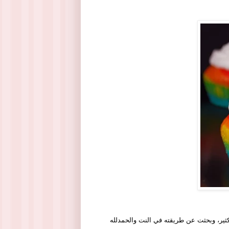
ير، وبحثت عن طريقته في النت والحمدلله