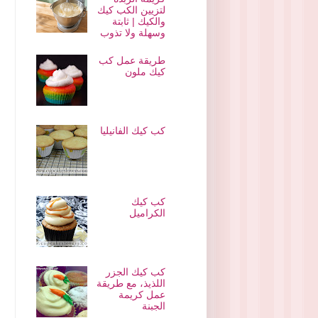
لتزيين الكب كيك
والكيك | ثابتة
وسهلة ولا تذوب
طريقة عمل كب
كيك ملون
كب كيك الفانيليا
كب كيك
الكراميل
كب كيك الجزر
اللذيذ، مع طريقة
عمل كريمة
الجبنة