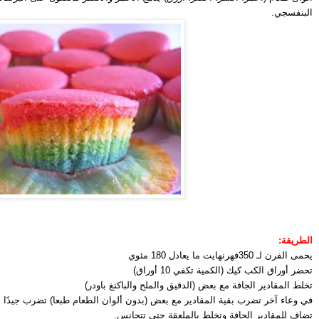
البنفسجي.
الطريقة:
يحمى الفرن لـ 350فهرنهايت ما يعادل 180 مئوي
تحضر أوراق الكب كيك (الكمية تكفي 10 أوراق)
تخلط المقادير الجافة مع بعض (الدقيق والملح والباكنغ باودر)
في وعاء آخر تضرب بقية المقادير مع بعض (بدون ألوان الطعام طبعا) تضرب جيدًا لمدة 3 إلى 4 دقائق 
تضاف للمقادير الجافة وتخلط بالملعقة حتى تتجانس.