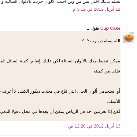
تسلم يدينك اختي بس من وين اجيب الالوان جربت بالالوان السائلة و 
12 أبريل 2012 في 3:12 م
Cup Cake
يقول...
الله يسلمك يارب ^_^
ممكن تضبط معكِ بالألوان السائلة لكن عليكِ بإنقاص كمية السائل الم
قللي من كميته.
أو استخدمي ألوان الجل، التي تُباع في محلات ديكور الكيك، لا أعرف ح
للأسف.
لكن إذا تعرفين أحد في الرياض يمكن أن يجدها في محل تافولا المعر
13 أبريل 2012 في 12:26 ص