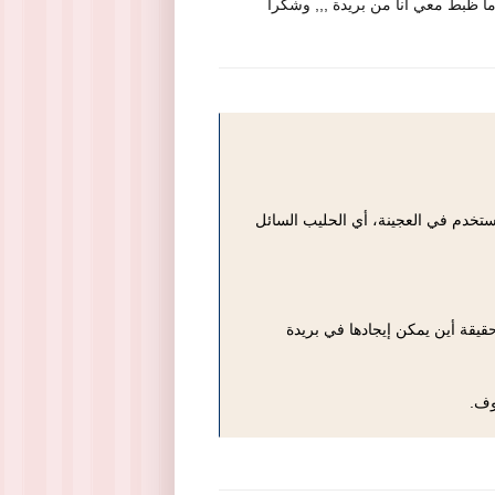
ما ظبط معي انا من بريدة ,,, وشكرا
ستخدم في العجينة، أي الحليب السائل
قيقة أين يمكن إيجادها في بريدة
وف.