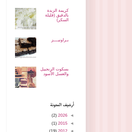
كريمة الزبدة
بالدقيق (قليلة
السكر)
بـراونيــــز
بسكوت الزنجبيل
والعسل الأسود
أرشيف المدونة
(2)
2026
◄
(1)
2015
◄
(19)
2012
◄