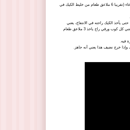
ثم يوزع مقدار الخليط في خمسة أوعية أو ستة أوعية صغيرة ويوضع لون في كل وعاء (تقريبا 6 ملاعق طعام من خليط الكيك في
 يأخذ الكيك راحته في الانتفاخ، يعني
تقريبًا نعبي ثلاثة أرباع الكوب الورقي من الألوان الموجودة، كل لون نصف ملعقة يعني كل كوب ورقي راح ياخذ 3 ملاعق طعام