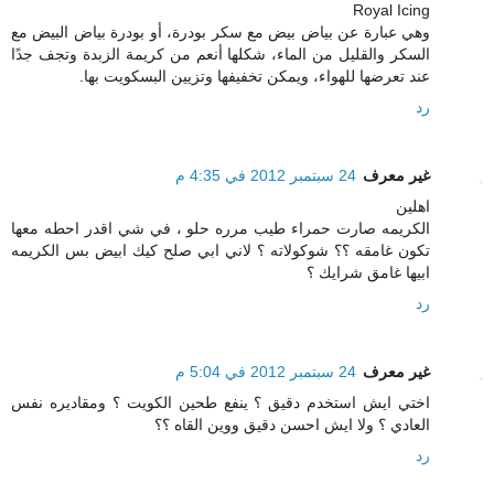
Royal Icing
وهي عبارة عن بياض بيض مع سكر بودرة، أو بودرة بياض البيض مع
السكر والقليل من الماء، شكلها أنعم من كريمة الزبدة وتجف جدًا
عند تعرضها للهواء، ويمكن تخفيفها وتزيين البسكويت بها.
رد
غير معرف
24 سبتمبر 2012 في 4:35 م
اهلين
الكريمه صارت حمراء طيب مرره حلو ، في شي اقدر احطه معها
تكون غامقه ؟؟ شوكولاته ؟ لاني ابي صلح كيك ابيض بس الكريمه
ابيها غامق شرايك ؟
رد
غير معرف
24 سبتمبر 2012 في 5:04 م
اختي ايش استخدم دقيق ؟ ينفع طحين الكويت ؟ ومقاديره نفس
العادي ؟ ولا ايش احسن دقيق ووين القاه ؟؟
رد