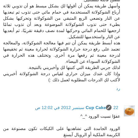
وأسهل طريقة يمكن أن أقولها لكِ بشكل مبسط هو أن تذوبي ثلاثة
أرباع الشوكولاتة المستخدمة في حمام مائي حتى تذوب ثم تبعديها
عن النار وتضعي الربع المتبقي من الشوكولاتة وتحركيها بشكل
بطيء حتى تذوب الشوكولاتة الموضوعة وبعد أن تذوب تمامًا
ارجعيها للحمام المائي وحركيها لمدة نصف دقيقة تقريبًا، ثم أبعديها
عن النار واستخدميها للتشكيل.
هذه أبسط طريقة يمكن أن تتم فيها معالجة الشوكولاتة، والمعالجة
تعتمد على رفع درجة حرارة الشوكولاتة لحرارة معينة ثم تخفيضها
لدرجة معينة ثم رفعها مرة أخرى. وتختلف هذه الحرارة في
الشوكولاتة السوداء عن البيضاء.
لذلك جربي الطريقة التي كتبتها لكِ وأخبريني بالنتيجة.
وإذا كان عندك ميزان حراري لقياس درجة الشوكولاتة أخبريني
لأكتب لكِ الدرجات المطلوبة لعمل ذلك :)
رد
22 سبتمبر 2012 في 12:02 ص
Cup Cake
عفوًا نسيت الورود ^_^
الورود الجامدة التي تشاهديها على الكيكات تكون مصنوعة من
الكريمة الملكية أو الرويال آيسنغ