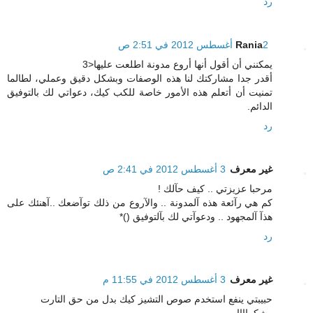
رد
2 أغسطس 2012 في 2:51 ص
Rania
يمكنني أن أقول أنها أروع مدونة اطلعت عليها<3
أقدر جدا مشاركتك لنا هذه الوصفات وبشكل دقيق وعملي، لطالما
تمنيت أن أتعلم هذه الأمور خاصة للكب كيك، دعواتي لك بالتوفيق
الدائم.
رد
غير معرف
3 أغسطس 2012 في 2:41 ص
مرحبا عزيزتي .. كيف حآلك !
كم هي رآئعة هذه آلمدونة .. والآروع من ذلك توآضعك ..آهنئك على
هذآ آلمجهود .. ودعوآتي لك بآلتوفيق ()*
رد
غير معرف
3 أغسطس 2012 في 11:55 م
حبيبتي ينفع استخدم صوص التشيز كيك بدل من حق التارت
وشكراااا