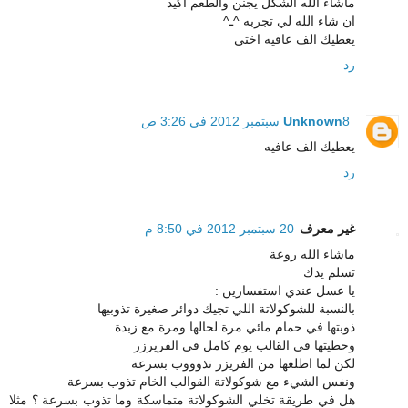
ماشاء الله الشكل يجنن والطعم اكيد
ان شاء الله لي تجربه ^ـ^
يعطيك الف عافيه اختي
رد
8 سبتمبر 2012 في 3:26 ص
Unknown
يعطيك الف عافيه
رد
غير معرف
20 سبتمبر 2012 في 8:50 م
ماشاء الله روعة
تسلم يدك
يا عسل عندي استفسارين :
بالنسبة للشوكولاتة اللي تجيك دوائر صغيرة تذوبيها
ذوبتها في حمام مائي مرة لحالها ومرة مع زبدة
وحطيتها في القالب يوم كامل في الفريرزر
لكن لما اطلعها من الفريزر تذوووب بسرعة
ونفس الشيء مع شوكولاتة القوالب الخام تذوب بسرعة
هل في طريقة تخلي الشوكولاتة متماسكة وما تذوب بسرعة ؟ مثلا