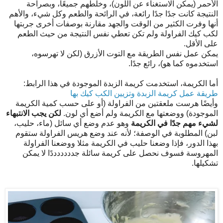
الأحمر (يمكن الاستغناء عن اللون)، وخلطهم جميعًا، وبصراحة
النتيجة كانت جدًا جدًا رائعة، في الرائحة والطعم وكل شيء، والأهم
أنها وفرت الكثير من الوقت والجهد مقارنة بوصفات أخرى جربتها
لكب كيك الفراولة ولم تكن تعطي نفس النتيجة من حيث الطعم
على الأقل.
يمكن عمل نفس الطريقة مع التوت الأزرق (لكن لا تهرسوه،
استخدموه كما هو)، رائع جدًا.
أما الكريمة، استخدمت كريمة الزبدة الموجودة في هذا الرابط:
طريقة عمل كريمة الزبدة وتزيين الكب كيك بها
وأيضًا هرست ملعقتين من الفراولة (أو على حسب كمية الكريمة
الموجودة) ووضعتها مع الكريمة ولم أضع أي لون.
لكن يجب الانتبهاء
لشيء مهم جدًا في الكريمة
وهو عدم وضع أي سائل (ماء، حليب،
لبن) المطلوبة في الوصفة؛ لأنه عند وضع هريس الفراولة ستقوم
بهذا الدور، فإذا وضعنا حليب في الكريمة مثلا ووضعنا الفراولة
المهروسة فسوف نحصل على كريمة سائلة جدددددددًا لا يمكن
تشكيلها.