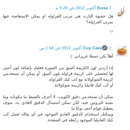
1 أكتوبر 2012 في 9:29 م
Esraa
هل حشوة التارت هي مربى الفراوله او يمكن الاستعاضة عنها
بمربى الفراولة؟
رد
2 أكتوبر 2012 في 1:58 ص
Cup Cake
أهلاً بكن جميعًا عزيزاتي :)
إذا أردتي لون الكريمة أغمق من الصورة فعليكِ بإضافة لون أحمر
لها لتحصلي على كريمة فراولة بلون أغمق. أو يمكن أن تستخدمي
كريمة الشوكولاتة مع كب كيك الفراولة.
أو كب كيك فانيليا وكريمة شوكولاتة.
يمكن أن تستخدمي دقيق الكويت، لا أعرف بالضبط ما مكوناته وما
نسبة البروتين فيه، لكن يمكن استبدال الدقيق العادي به، سوف
يعطيك قوام أخف نوعًا ما.
ويمكنك استخدام الدقيق العادي الموجود في أي بقالة لعمل كب
كيك الفانيليا الموجود رابطه في الصفحة.