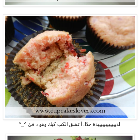
لذييييييييييييذة جدًا، أعشق الكب كيك وهو دافئ ^_^