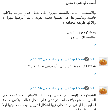
أضيف لها شيء معين
والاستفسار الثاني بالنسبة للورود اللي تجيك على التورتة وتاكليها
قاسية وتتكسر هل هي نفسها عجينة الفوندان لما أعرضها للهواء ؟
والا لها طريقة مختلفة ؟
ومشكووورة يا عسل
متاابعة لك باستمرار
رد
21 سبتمبر 2012 في 11:32 م
Cup Cake
شكرًا لكن جميعًا عزيزاتي، أسعدتني تعليقاتكن ^_^
رد
21 سبتمبر 2012 في 11:56 م
Cup Cake
الشوكولاتة (ليست جالكسي ولا تلك الأنواع المستخدمة في
الحلويات، شوكولاتة خام التي تأتي على شكل قوالب وتكون خاصة
للطبخ) إذا أردتي أن تشكلي فيها أشكال للتزيين فيجب معالجتها أولاً
لتصبح قابلة للتشكيل.