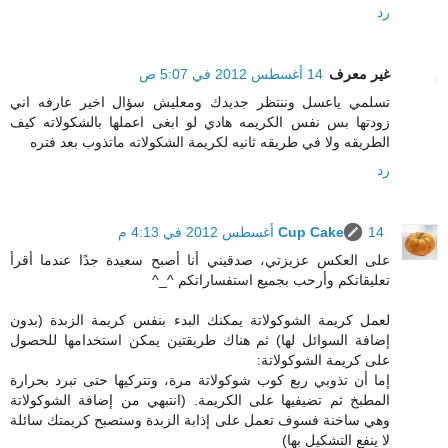
رد
غير معرف
14 أغسطس 2012 في 5:07 ص
تسلمي ياعسل وننتظر جديدك ومعليش سؤال اخير عارفه اني
زودتها بس نفس الكريمه هادي لو ابغى اعملها بالشكولاته كيف
الطريقه ولا في طريقه ثانيه لكريمة الشكولاته ماتذوب بعد فتره
رد
14 أغسطس 2012 في 4:13 م
Cup Cake
على العكس عزيزتي، صدقيني أنا أصبح سعيدة جدًا عندما أقرأ
تعليقاتكم وأرحب بجميع استفساراتكم ^_^
لعمل كريمة الشوكولاتة يمكنك البدء بنفس كريمة الزبدة (بدون
إضافة السوائل لها) ثم هناك طريقتين يمكن استخدامها للحصول
على كريمة الشوكولاتة:
إما أن تذوبي ربع كوب شوكولاتة مرة، وتتركيها حتى تبرد بحرارة
المطبخ ثم تضيفيها على الكريمة. (انتبهي من إضافة الشوكولاتة
وهي ساخنة فسوف تعمل على إذابة الزبدة وستصبح كريمتك سائلة
لا ينفع التشكيل بها)