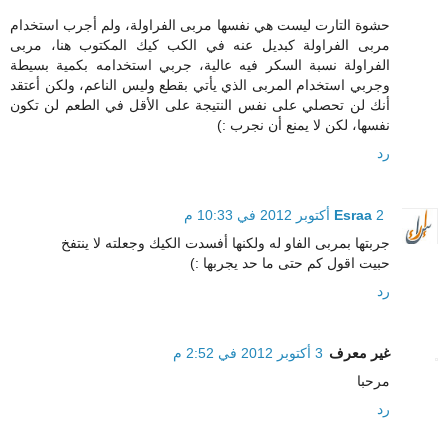
حشوة التارت ليست هي نفسها مربى الفراولة، ولم أجرب استخدام
مربى الفراولة كبديل عنه في الكب كيك المكتوب هنا، مربى
الفراولة نسبة السكر فيه عالية، جربي استخدامه بكمية بسيطة
وجربي استخدام المربى الذي يأتي بقطع وليس الناعم، ولكن أعتقد
أنك لن تحصلي على نفس النتيجة على الأقل في الطعم لن تكون
نفسها، لكن لا يمنع أن نجرب :)
رد
2 أكتوبر 2012 في 10:33 م
Esraa
جربتها بمربى الفاو له ولكنها أفسدت الكيك وجعلته لا ينتفخ
حبيت اقول كم حتى ما حد يجربها :)
رد
غير معرف
3 أكتوبر 2012 في 2:52 م
مرحبا
رد