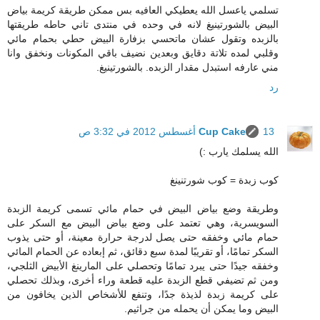
تسلمي ياعسل الله يعطيكي العافيه بس ممكن طريقة كريمة بياض
البيض بالشورتينيغ لانه في وحده في منتدى تاني حاطه طريقتها
بالزبده وتقول عشان ماتحسي بزفارة البيض حطي بحمام مائي
وقلبي لمده تلاتة دقايق وبعدين نضيف باقي المكونات ونخفق وانا
مني عارفه استبدل مقدار الزبده. بالشورتينيغ.
رد
13 أغسطس 2012 في 3:32 ص
Cup Cake
الله يسلمك يارب :)
كوب زبدة = كوب شورتنينغ
وطريقة وضع بياض البيض في حمام مائي تسمى كريمة الزبدة
السويسرية، وهي تعتمد على وضع بياض البيض مع السكر على
حمام مائي وخفقه حتى يصل لدرجة حرارة معينة، أو حتى يذوب
السكر تمامًا، أو تقريبًا لمدة سبع دقائق، ثم إبعاده عن الحمام المائي
وخفقه جيدًا حتى يبرد تمامًا وتحصلي على المارينغ الأبيض الثلجي،
ومن ثم تضيفي قطع الزبدة عليه قطعة وراء أخرى، وبذلك تحصلي
على كريمة زبدة لذيذة جدًا، وتنفع للأشخاص الذين يخافون من
البيض وما يمكن أن يحمله من جراثيم.