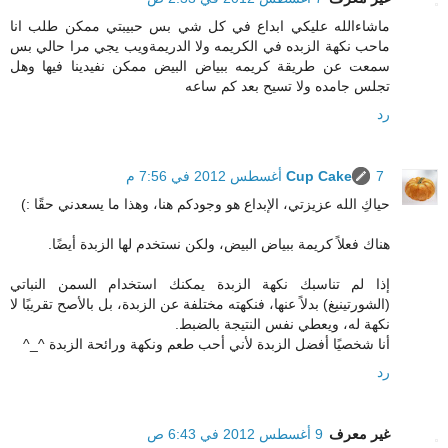
ماشاءالله عليكي ابداع في كل شي بس حبيبتي ممكن طلب انا
ماحب نكهة الزبده في الكريمه ولا الدريمةويب يجي مرا حالي بس
سمعت عن طريقة كريمه ببياض البيض ممكن نفيدينا فيها وهل
تجلس جامده ولا تسيح بعد كم ساعه
رد
7 أغسطس 2012 في 7:56 م
Cup Cake
حياكِ الله عزيزتي، الإبداع هو وجودكم هنا، وهذا ما يسعدني حقًا :)
هناك فعلاً كريمة ببياض البيض، ولكن نستخدم لها الزبدة أيضًا.
إذا لم تناسبك نكهة الزبدة يمكنك استخدام السمن النباتي
(الشورتينيغ) بدلاً عنها، فنكهته مختلفة عن الزبدة، بل بالأصح تقريبًا لا
نكهة له، ويعطي نفس النتيجة بالضبط.
أنا شخصيًا أفضل الزبدة لأني أحب طعم ونكهة ورائحة الزبدة ^_^
رد
غير معرف
9 أغسطس 2012 في 6:43 ص