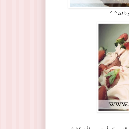
و دافئ ^_^