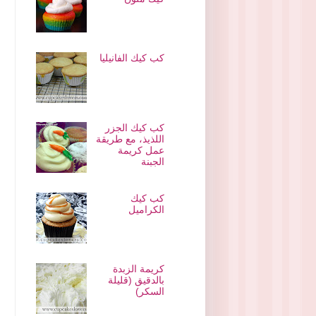
كب كيك الفانيليا
كب كيك الجزر
اللذيذ، مع طريقة
عمل كريمة
الجبنة
كب كيك
الكراميل
كريمة الزبدة
بالدقيق (قليلة
السكر)