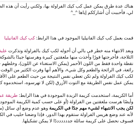
هناك عدة طرق يمكن عمل كب كيك الفراولة بها، ولكني رأيت أن هذه الطر
لي، فأحببت أن أشارككم إياها ^_^
قمت بعمل كب كيك الفانيليا الموجود في هذا الرابط:
كب كيك الفانيليا
وبعد الانتهاء منه خطر في بالي أن أحوله لكب كيك بالفراولة وتذكرت
علبة
الثلاجة، فأخرجتها فورًا وأخذت منها ملعقتين كبيرة وهرستها جيدًا بالش
نقطة واحدة فقط من اللون الأحمر (يمكن الاستغناء عن اللون)، وخلطهم جمي
رائعة، في الرائحة والطعم وكل شيء، والأهم أنها وفرت الكثير من الوقت
لكب كيك الفراولة ولم تكن تعطي نفس النتيجة من حيث الطعم على الأقل
يمكن عمل نفس الطريقة مع التوت الأزرق (لكن لا تهرسوه، استخدموه كما ه
أما الكريمة، استخدمت كريمة الزبدة الموجودة في هذا الرابط:
طريقة عمل
وأيضًا هرست ملعقتين من الفراولة (أو على حسب كمية الكريمة الموجودة
لكن يجب الانتبهاء لشيء مهم جدًا في الكريمة
وهو عدم وضع أي سائل (ماء
لأنه عند وضع هريس الفراولة ستقوم بهذا الدور، فإذا وضعنا حليب في الكر
فسوف نحصل على كريمة سائلة جدددددددًا لا يمكن تشكيلها.