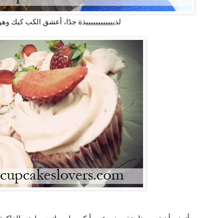
لذييييييييييييذة جدًا، أعشق الكب كيك وه