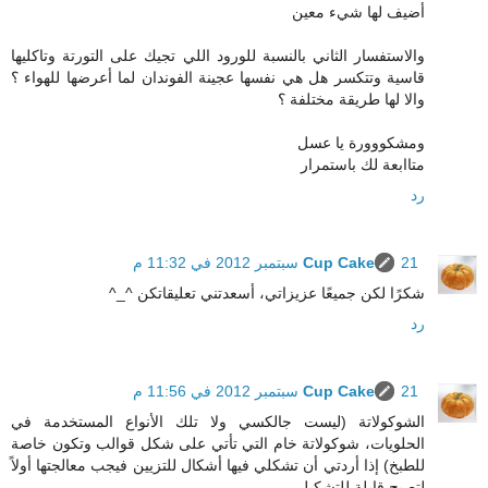
أضيف لها شيء معين
والاستفسار الثاني بالنسبة للورود اللي تجيك على التورتة وتاكليها
قاسية وتتكسر هل هي نفسها عجينة الفوندان لما أعرضها للهواء ؟
والا لها طريقة مختلفة ؟
ومشكووورة يا عسل
متاابعة لك باستمرار
رد
21 سبتمبر 2012 في 11:32 م
Cup Cake
شكرًا لكن جميعًا عزيزاتي، أسعدتني تعليقاتكن ^_^
رد
21 سبتمبر 2012 في 11:56 م
Cup Cake
الشوكولاتة (ليست جالكسي ولا تلك الأنواع المستخدمة في
الحلويات، شوكولاتة خام التي تأتي على شكل قوالب وتكون خاصة
للطبخ) إذا أردتي أن تشكلي فيها أشكال للتزيين فيجب معالجتها أولاً
لتصبح قابلة للتشكيل.