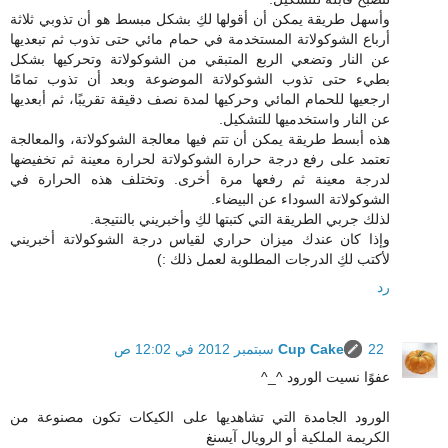
وأسهل طريقة يمكن أن أقولها لكِ بشكل مبسط هو أن تذوبي ثلاثة
أرباع الشوكولاتة المستخدمة في حمام مائي حتى تذوب ثم تبعديها
عن النار وتضعي الربع المتبقي من الشوكولاتة وتحركيها بشكل
بطيء حتى تذوب الشوكولاتة الموضوعة وبعد أن تذوب تمامًا
ارجعيها للحمام المائي وحركيها لمدة نصف دقيقة تقريبًا، ثم أبعديها
عن النار واستخدميها للتشكيل.
هذه أبسط طريقة يمكن أن تتم فيها معالجة الشوكولاتة، والمعالجة
تعتمد على رفع درجة حرارة الشوكولاتة لحرارة معينة ثم تخفيضها
لدرجة معينة ثم رفعها مرة أخرى. وتختلف هذه الحرارة في
الشوكولاتة السوداء عن البيضاء.
لذلك جربي الطريقة التي كتبتها لكِ وأخبريني بالنتيجة.
وإذا كان عندك ميزان حراري لقياس درجة الشوكولاتة أخبريني
لأكتب لكِ الدرجات المطلوبة لعمل ذلك :)
رد
22 سبتمبر 2012 في 12:02 ص
Cup Cake
عفوًا نسيت الورود ^_^
الورود الجامدة التي تشاهديها على الكيكات تكون مصنوعة من
الكريمة الملكية أو الرويال آيسنغ