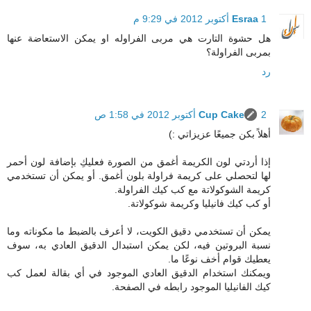
1 أكتوبر 2012 في 9:29 م
Esraa
هل حشوة التارت هي مربى الفراوله او يمكن الاستعاضة عنها
بمربى الفراولة؟
رد
2 أكتوبر 2012 في 1:58 ص
Cup Cake
أهلاً بكن جميعًا عزيزاتي :)
إذا أردتي لون الكريمة أغمق من الصورة فعليكِ بإضافة لون أحمر
لها لتحصلي على كريمة فراولة بلون أغمق. أو يمكن أن تستخدمي
كريمة الشوكولاتة مع كب كيك الفراولة.
أو كب كيك فانيليا وكريمة شوكولاتة.
يمكن أن تستخدمي دقيق الكويت، لا أعرف بالضبط ما مكوناته وما
نسبة البروتين فيه، لكن يمكن استبدال الدقيق العادي به، سوف
يعطيك قوام أخف نوعًا ما.
ويمكنك استخدام الدقيق العادي الموجود في أي بقالة لعمل كب
كيك الفانيليا الموجود رابطه في الصفحة.