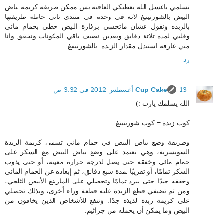
تسلمي ياعسل الله يعطيكي العافيه بس ممكن طريقة كريمة بياض
البيض بالشورتينيغ لانه في وحده في منتدى تاني حاطه طريقتها
بالزبده وتقول عشان ماتحسي بزفارة البيض حطي بحمام مائي
وقلبي لمده تلاتة دقايق وبعدين نضيف باقي المكونات ونخفق وانا
مني عارفه استبدل مقدار الزبده. بالشورتينيغ.
رد
13 أغسطس 2012 في 3:32 ص
Cup Cake
الله يسلمك يارب :)
كوب زبدة = كوب شورتنينغ
وطريقة وضع بياض البيض في حمام مائي تسمى كريمة الزبدة
السويسرية، وهي تعتمد على وضع بياض البيض مع السكر على
حمام مائي وخفقه حتى يصل لدرجة حرارة معينة، أو حتى يذوب
السكر تمامًا، أو تقريبًا لمدة سبع دقائق، ثم إبعاده عن الحمام المائي
وخفقه جيدًا حتى يبرد تمامًا وتحصلي على المارينغ الأبيض الثلجي،
ومن ثم تضيفي قطع الزبدة عليه قطعة وراء أخرى، وبذلك تحصلي
على كريمة زبدة لذيذة جدًا، وتنفع للأشخاص الذين يخافون من
البيض وما يمكن أن يحمله من جراثيم.