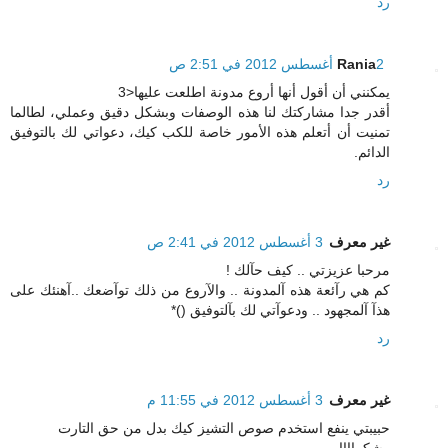
رد
2 أغسطس 2012 في 2:51 ص
Rania
يمكنني أن أقول أنها أروع مدونة اطلعت عليها<3
أقدر جدا مشاركتك لنا هذه الوصفات وبشكل دقيق وعملي، لطالما
تمنيت أن أتعلم هذه الأمور خاصة للكب كيك، دعواتي لك بالتوفيق
الدائم.
رد
غير معرف
3 أغسطس 2012 في 2:41 ص
مرحبا عزيزتي .. كيف حآلك !
كم هي رآئعة هذه آلمدونة .. والآروع من ذلك توآضعك ..آهنئك على
هذآ آلمجهود .. ودعوآتي لك بآلتوفيق ()*
رد
غير معرف
3 أغسطس 2012 في 11:55 م
حبيبتي ينفع استخدم صوص التشيز كيك بدل من حق التارت
وشكراااا