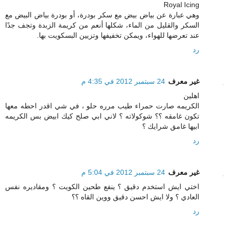
Royal Icing
وهي عبارة عن بياض بيض مع سكر بودرة، أو بودرة بياض البيض مع
السكر والقليل من الماء، شكلها أنعم من كريمة الزبدة وتجف جدًا
عند تعرضها للهواء، ويمكن تخفيفها وتزيين البسكويت بها.
رد
غير معرف
24 سبتمبر 2012 في 4:35 م
اهلين
الكريمه صارت حمراء طيب مرره حلو ، في شي اقدر احطه معها
تكون غامقه ؟؟ شوكولاته ؟ لاني ابي صلح كيك ابيض بس الكريمه
ابيها غامق شرايك ؟
رد
غير معرف
24 سبتمبر 2012 في 5:04 م
اختي ايش استخدم دقيق ؟ ينفع طحين الكويت ؟ ومقاديره نفس
العادي ؟ ولا ايش احسن دقيق ووين القاه ؟؟
رد