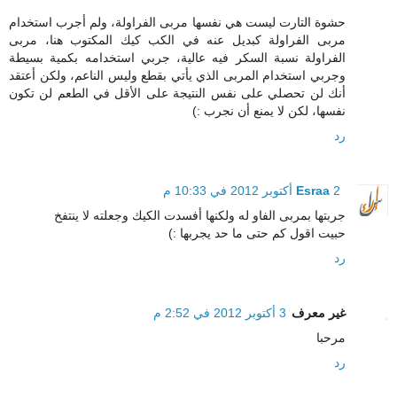
حشوة التارت ليست هي نفسها مربى الفراولة، ولم أجرب استخدام
مربى الفراولة كبديل عنه في الكب كيك المكتوب هنا، مربى
الفراولة نسبة السكر فيه عالية، جربي استخدامه بكمية بسيطة
وجربي استخدام المربى الذي يأتي بقطع وليس الناعم، ولكن أعتقد
أنك لن تحصلي على نفس النتيجة على الأقل في الطعم لن تكون
نفسها، لكن لا يمنع أن نجرب :)
رد
2 أكتوبر 2012 في 10:33 م
Esraa
جربتها بمربى الفاو له ولكنها أفسدت الكيك وجعلته لا ينتفخ
حبيت اقول كم حتى ما حد يجربها :)
رد
غير معرف
3 أكتوبر 2012 في 2:52 م
مرحبا
رد