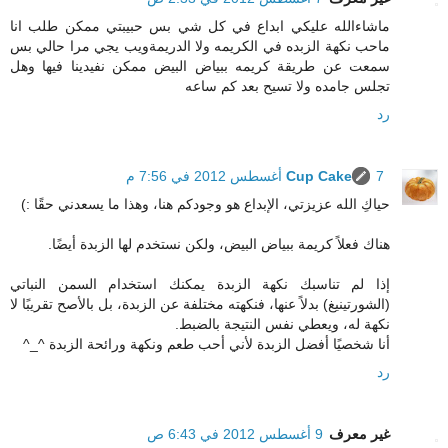
ماشاءالله عليكي ابداع في كل شي بس حبيبتي ممكن طلب انا
ماحب نكهة الزبده في الكريمه ولا الدريمةويب يجي مرا حالي بس
سمعت عن طريقة كريمه ببياض البيض ممكن نفيدينا فيها وهل
تجلس جامده ولا تسيح بعد كم ساعه
رد
7 أغسطس 2012 في 7:56 م
Cup Cake
حياكِ الله عزيزتي، الإبداع هو وجودكم هنا، وهذا ما يسعدني حقًا :)
هناك فعلاً كريمة ببياض البيض، ولكن نستخدم لها الزبدة أيضًا.
إذا لم تناسبك نكهة الزبدة يمكنك استخدام السمن النباتي
(الشورتينيغ) بدلاً عنها، فنكهته مختلفة عن الزبدة، بل بالأصح تقريبًا لا
نكهة له، ويعطي نفس النتيجة بالضبط.
أنا شخصيًا أفضل الزبدة لأني أحب طعم ونكهة ورائحة الزبدة ^_^
رد
غير معرف
9 أغسطس 2012 في 6:43 ص