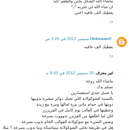
ماشاء الله الشكل يجنن والطعم اكيد
ان شاء الله لي تجربه ^ـ^
يعطيك الف عافيه اختي
رد
8 سبتمبر 2012 في 3:26 ص
Unknown
يعطيك الف عافيه
رد
غير معرف
20 سبتمبر 2012 في 8:50 م
ماشاء الله روعة
تسلم يدك
يا عسل عندي استفسارين :
بالنسبة للشوكولاتة اللي تجيك دوائر صغيرة تذوبيها
ذوبتها في حمام مائي مرة لحالها ومرة مع زبدة
وحطيتها في القالب يوم كامل في الفريرزر
لكن لما اطلعها من الفريزر تذوووب بسرعة
ونفس الشيء مع شوكولاتة القوالب الخام تذوب بسرعة
هل في طريقة تخلي الشوكولاتة متماسكة وما تذوب بسرعة ؟ مثلا