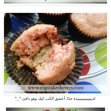
لذييييييييييييذة جدًا، أعشق الكب كيك وهو دافئ ^_^