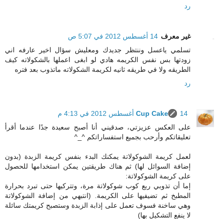
رد
غير معرف
14 أغسطس 2012 في 5:07 ص
تسلمي ياعسل وننتظر جديدك ومعليش سؤال اخير عارفه اني
زودتها بس نفس الكريمه هادي لو ابغى اعملها بالشكولاته كيف
الطريقه ولا في طريقه ثانيه لكريمة الشكولاته ماتذوب بعد فتره
رد
14 أغسطس 2012 في 4:13 م
Cup Cake
على العكس عزيزتي، صدقيني أنا أصبح سعيدة جدًا عندما أقرأ
تعليقاتكم وأرحب بجميع استفساراتكم ^_^
لعمل كريمة الشوكولاتة يمكنك البدء بنفس كريمة الزبدة (بدون
إضافة السوائل لها) ثم هناك طريقتين يمكن استخدامها للحصول
على كريمة الشوكولاتة:
إما أن تذوبي ربع كوب شوكولاتة مرة، وتتركيها حتى تبرد بحرارة
المطبخ ثم تضيفيها على الكريمة. (انتبهي من إضافة الشوكولاتة
وهي ساخنة فسوف تعمل على إذابة الزبدة وستصبح كريمتك سائلة
لا ينفع التشكيل بها)