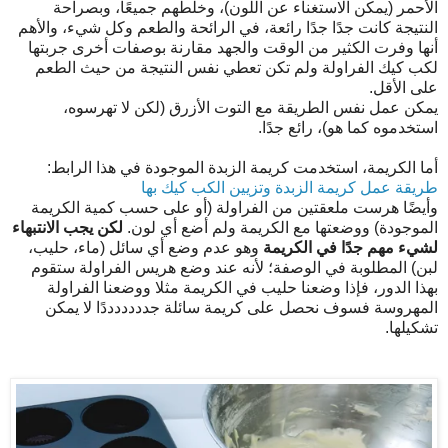
الأحمر (يمكن الاستغناء عن اللون)، وخلطهم جميعًا، وبصراحة
النتيجة كانت جدًا جدًا رائعة، في الرائحة والطعم وكل شيء، والأهم
أنها وفرت الكثير من الوقت والجهد مقارنة بوصفات أخرى جربتها
لكب كيك الفراولة ولم تكن تعطي نفس النتيجة من حيث الطعم
على الأقل.
يمكن عمل نفس الطريقة مع التوت الأزرق (لكن لا تهرسوه،
استخدموه كما هو)، رائع جدًا.
أما الكريمة، استخدمت كريمة الزبدة الموجودة في هذا الرابط:
طريقة عمل كريمة الزبدة وتزيين الكب كيك بها
وأيضًا هرست ملعقتين من الفراولة (أو على حسب كمية الكريمة
الموجودة) ووضعتها مع الكريمة ولم أضع أي لون.
لكن يجب الانتبهاء
لشيء مهم جدًا في الكريمة
وهو عدم وضع أي سائل (ماء، حليب،
لبن) المطلوبة في الوصفة؛ لأنه عند وضع هريس الفراولة ستقوم
بهذا الدور، فإذا وضعنا حليب في الكريمة مثلا ووضعنا الفراولة
المهروسة فسوف نحصل على كريمة سائلة جدددددددًا لا يمكن
تشكيلها.