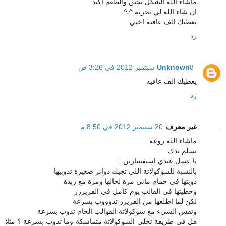
ماشاء الله الشكل يجنن والطعم اكيد
ان شاء الله لي تجربه ^ـ^
يعطيك الف عافيه اختي
رد
8 سبتمبر 2012 في 3:26 ص
Unknown
يعطيك الف عافيه
رد
غير معرف
20 سبتمبر 2012 في 8:50 م
ماشاء الله روعة
تسلم يدك
يا عسل عندي استفسارين :
بالنسبة للشوكولاتة اللي تجيك دوائر صغيرة تذوبيها
ذوبتها في حمام مائي مرة لحالها ومرة مع زبدة
وحطيتها في القالب يوم كامل في الفريرزر
لكن لما اطلعها من الفريزر تذوووب بسرعة
ونفس الشيء مع شوكولاتة القوالب الخام تذوب بسرعة
هل في طريقة تخلي الشوكولاتة متماسكة وما تذوب بسرعة ؟ مثلا