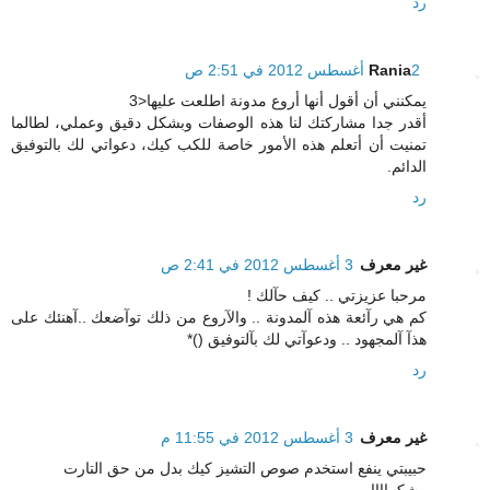
رد
2 أغسطس 2012 في 2:51 ص
Rania
يمكنني أن أقول أنها أروع مدونة اطلعت عليها<3
أقدر جدا مشاركتك لنا هذه الوصفات وبشكل دقيق وعملي، لطالما
تمنيت أن أتعلم هذه الأمور خاصة للكب كيك، دعواتي لك بالتوفيق
الدائم.
رد
غير معرف
3 أغسطس 2012 في 2:41 ص
مرحبا عزيزتي .. كيف حآلك !
كم هي رآئعة هذه آلمدونة .. والآروع من ذلك توآضعك ..آهنئك على
هذآ آلمجهود .. ودعوآتي لك بآلتوفيق ()*
رد
غير معرف
3 أغسطس 2012 في 11:55 م
حبيبتي ينفع استخدم صوص التشيز كيك بدل من حق التارت
وشكراااا