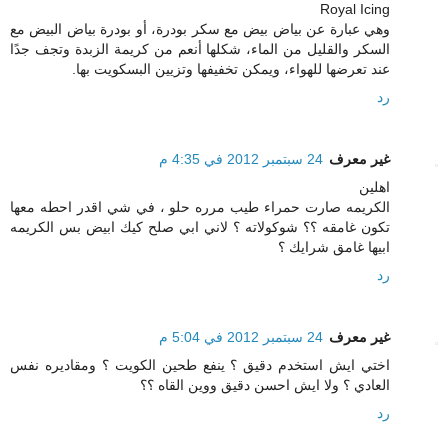
Royal Icing
وهي عبارة عن بياض بيض مع سكر بودرة، أو بودرة بياض البيض مع
السكر والقليل من الماء، شكلها أنعم من كريمة الزبدة وتجف جدًا
عند تعرضها للهواء، ويمكن تخفيفها وتزيين البسكويت بها.
رد
غير معرف
24 سبتمبر 2012 في 4:35 م
اهلين
الكريمه صارت حمراء طيب مرره حلو ، في شي اقدر احطه معها
تكون غامقه ؟؟ شوكولاته ؟ لاني ابي صلح كيك ابيض بس الكريمه
ابيها غامق شرايك ؟
رد
غير معرف
24 سبتمبر 2012 في 5:04 م
اختي ايش استخدم دقيق ؟ ينفع طحين الكويت ؟ ومقاديره نفس
العادي ؟ ولا ايش احسن دقيق ووين القاه ؟؟
رد