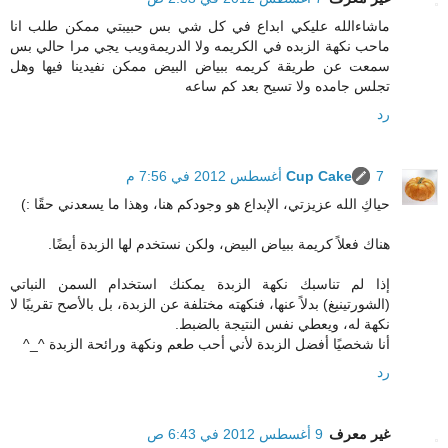
ماشاءالله عليكي ابداع في كل شي بس حبيبتي ممكن طلب انا
ماحب نكهة الزبده في الكريمه ولا الدريمةويب يجي مرا حالي بس
سمعت عن طريقة كريمه ببياض البيض ممكن نفيدينا فيها وهل
تجلس جامده ولا تسيح بعد كم ساعه
رد
7 أغسطس 2012 في 7:56 م
Cup Cake
حياكِ الله عزيزتي، الإبداع هو وجودكم هنا، وهذا ما يسعدني حقًا :)
هناك فعلاً كريمة ببياض البيض، ولكن نستخدم لها الزبدة أيضًا.
إذا لم تناسبك نكهة الزبدة يمكنك استخدام السمن النباتي
(الشورتينيغ) بدلاً عنها، فنكهته مختلفة عن الزبدة، بل بالأصح تقريبًا لا
نكهة له، ويعطي نفس النتيجة بالضبط.
أنا شخصيًا أفضل الزبدة لأني أحب طعم ونكهة ورائحة الزبدة ^_^
رد
غير معرف
9 أغسطس 2012 في 6:43 ص