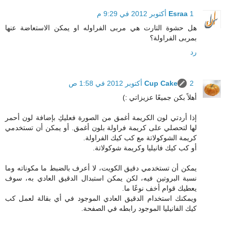
1 أكتوبر 2012 في 9:29 م
Esraa
هل حشوة التارت هي مربى الفراوله او يمكن الاستعاضة عنها
بمربى الفراولة؟
رد
2 أكتوبر 2012 في 1:58 ص
Cup Cake
أهلاً بكن جميعًا عزيزاتي :)
إذا أردتي لون الكريمة أغمق من الصورة فعليكِ بإضافة لون أحمر
لها لتحصلي على كريمة فراولة بلون أغمق. أو يمكن أن تستخدمي
كريمة الشوكولاتة مع كب كيك الفراولة.
أو كب كيك فانيليا وكريمة شوكولاتة.
يمكن أن تستخدمي دقيق الكويت، لا أعرف بالضبط ما مكوناته وما
نسبة البروتين فيه، لكن يمكن استبدال الدقيق العادي به، سوف
يعطيك قوام أخف نوعًا ما.
ويمكنك استخدام الدقيق العادي الموجود في أي بقالة لعمل كب
كيك الفانيليا الموجود رابطه في الصفحة.