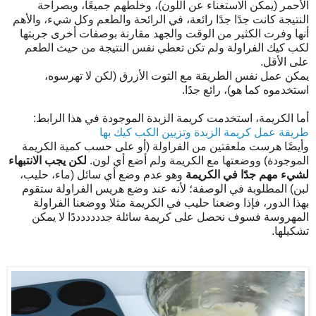
الأحمر (يمكن الاستغناء عن اللون)، وخلطهم جميعًا، وبصراحة
النتيجة كانت جدًا جدًا رائعة، في الرائحة والطعم وكل شيء، والأهم
أنها وفرت الكثير من الوقت والجهد مقارنة بوصفات أخرى جربتها
لكب كيك الفراولة ولم تكن تعطي نفس النتيجة من حيث الطعم
على الأقل.
يمكن عمل نفس الطريقة مع التوت الأزرق (لكن لا تهرسوه،
استخدموه كما هو)، رائع جدًا.
أما الكريمة، استخدمت كريمة الزبدة الموجودة في هذا الرابط:
طريقة عمل كريمة الزبدة وتزيين الكب كيك بها
وأيضًا هرست ملعقتين من الفراولة (أو على حسب كمية الكريمة
الموجودة) ووضعتها مع الكريمة ولم أضع أي لون.
لكن يجب الانتبهاء
لشيء مهم جدًا في الكريمة
وهو عدم وضع أي سائل (ماء، حليب،
لبن) المطلوبة في الوصفة؛ لأنه عند وضع هريس الفراولة ستقوم
بهذا الدور، فإذا وضعنا حليب في الكريمة مثلا ووضعنا الفراولة
المهروسة فسوف نحصل على كريمة سائلة جدددددددًا لا يمكن
تشكيلها.