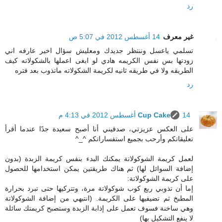
رد
غير معرف
14 أغسطس 2012 في 5:07 ص
تسلمي ياعسل وننتظر جديدك ومعليش سؤال اخير عارفه اني
زودتها بس نفس الكريمه هادي لو ابغى اعملها بالشكولاته كيف
الطريقه ولا في طريقه ثانيه لكريمة الشكولاته ماتذوب بعد فتره
رد
14 أغسطس 2012 في 4:13 م
Cup Cake
على العكس عزيزتي، صدقيني أنا أصبح سعيدة جدًا عندما أقرأ
تعليقاتكم وأرحب بجميع استفساراتكم ^_^
لعمل كريمة الشوكولاتة يمكنك البدء بنفس كريمة الزبدة (بدون
إضافة السوائل لها) ثم هناك طريقتين يمكن استخدامها للحصول
على كريمة الشوكولاتة:
إما أن تذوبي ربع كوب شوكولاتة مرة، وتتركيها حتى تبرد بحرارة
المطبخ ثم تضيفيها على الكريمة. (انتبهي من إضافة الشوكولاتة
وهي ساخنة فسوف تعمل على إذابة الزبدة وستصبح كريمتك سائلة
لا ينفع التشكيل بها)