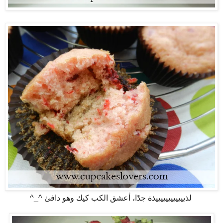
لذييييييييييييذة جدًا، أعشق الكب كيك وهو دافئ ^_^