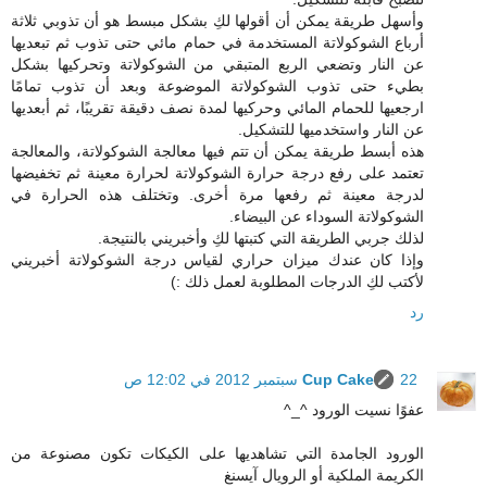
وأسهل طريقة يمكن أن أقولها لكِ بشكل مبسط هو أن تذوبي ثلاثة
أرباع الشوكولاتة المستخدمة في حمام مائي حتى تذوب ثم تبعديها
عن النار وتضعي الربع المتبقي من الشوكولاتة وتحركيها بشكل
بطيء حتى تذوب الشوكولاتة الموضوعة وبعد أن تذوب تمامًا
ارجعيها للحمام المائي وحركيها لمدة نصف دقيقة تقريبًا، ثم أبعديها
عن النار واستخدميها للتشكيل.
هذه أبسط طريقة يمكن أن تتم فيها معالجة الشوكولاتة، والمعالجة
تعتمد على رفع درجة حرارة الشوكولاتة لحرارة معينة ثم تخفيضها
لدرجة معينة ثم رفعها مرة أخرى. وتختلف هذه الحرارة في
الشوكولاتة السوداء عن البيضاء.
لذلك جربي الطريقة التي كتبتها لكِ وأخبريني بالنتيجة.
وإذا كان عندك ميزان حراري لقياس درجة الشوكولاتة أخبريني
لأكتب لكِ الدرجات المطلوبة لعمل ذلك :)
رد
22 سبتمبر 2012 في 12:02 ص
Cup Cake
عفوًا نسيت الورود ^_^
الورود الجامدة التي تشاهديها على الكيكات تكون مصنوعة من
الكريمة الملكية أو الرويال آيسنغ