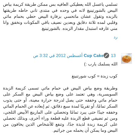
تسلمي ياعسل الله يعطيكي العافيه بس ممكن طريقة كريمة بياض
البيض بالشورتينيغ لانه في وحده في منتدى تاني حاطه طريقتها
بالزبده وتقول عشان ماتحسي بزفارة البيض حطي بحمام مائي
وقلبي لمده تلاتة دقايق وبعدين نضيف باقي المكونات ونخفق وانا
مني عارفه استبدل مقدار الزبده. بالشورتينيغ.
رد
13 أغسطس 2012 في 3:32 ص
Cup Cake
الله يسلمك يارب :)
كوب زبدة = كوب شورتنينغ
وطريقة وضع بياض البيض في حمام مائي تسمى كريمة الزبدة
السويسرية، وهي تعتمد على وضع بياض البيض مع السكر على
حمام مائي وخفقه حتى يصل لدرجة حرارة معينة، أو حتى يذوب
السكر تمامًا، أو تقريبًا لمدة سبع دقائق، ثم إبعاده عن الحمام المائي
وخفقه جيدًا حتى يبرد تمامًا وتحصلي على المارينغ الأبيض الثلجي،
ومن ثم تضيفي قطع الزبدة عليه قطعة وراء أخرى، وبذلك تحصلي
على كريمة زبدة لذيذة جدًا، وتنفع للأشخاص الذين يخافون من
البيض وما يمكن أن يحمله من جراثيم.