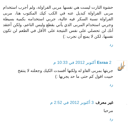
حشوة التارت ليست هي نفسها مربى الفراولة، ولم أجرب استخدام
مربى الفراولة كبديل عنه في الكب كيك المكتوب هنا، مربى
الفراولة نسبة السكر فيه عالية، جربي استخدامه بكمية بسيطة
وجربي استخدام المربى الذي يأتي بقطع وليس الناعم، ولكن أعتقد
أنك لن تحصلي على نفس النتيجة على الأقل في الطعم لن تكون
نفسها، لكن لا يمنع أن نجرب :)
رد
2 أكتوبر 2012 في 10:33 م
Esraa
جربتها بمربى الفاو له ولكنها أفسدت الكيك وجعلته لا ينتفخ
حبيت اقول كم حتى ما حد يجربها :)
رد
غير معرف
3 أكتوبر 2012 في 2:52 م
مرحبا
رد