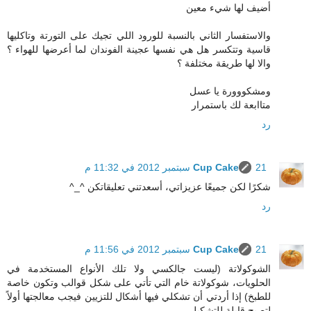
أضيف لها شيء معين
والاستفسار الثاني بالنسبة للورود اللي تجيك على التورتة وتاكليها
قاسية وتتكسر هل هي نفسها عجينة الفوندان لما أعرضها للهواء ؟
والا لها طريقة مختلفة ؟
ومشكووورة يا عسل
متاابعة لك باستمرار
رد
21 سبتمبر 2012 في 11:32 م
Cup Cake
شكرًا لكن جميعًا عزيزاتي، أسعدتني تعليقاتكن ^_^
رد
21 سبتمبر 2012 في 11:56 م
Cup Cake
الشوكولاتة (ليست جالكسي ولا تلك الأنواع المستخدمة في
الحلويات، شوكولاتة خام التي تأتي على شكل قوالب وتكون خاصة
للطبخ) إذا أردتي أن تشكلي فيها أشكال للتزيين فيجب معالجتها أولاً
لتصبح قابلة للتشكيل.