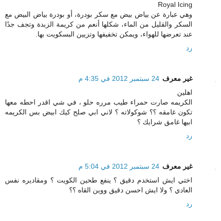
Royal Icing
وهي عبارة عن بياض بيض مع سكر بودرة، أو بودرة بياض البيض مع
السكر والقليل من الماء، شكلها أنعم من كريمة الزبدة وتجف جدًا
عند تعرضها للهواء، ويمكن تخفيفها وتزيين البسكويت بها.
رد
غير معرف
24 سبتمبر 2012 في 4:35 م
اهلين
الكريمه صارت حمراء طيب مرره حلو ، في شي اقدر احطه معها
تكون غامقه ؟؟ شوكولاته ؟ لاني ابي صلح كيك ابيض بس الكريمه
ابيها غامق شرايك ؟
رد
غير معرف
24 سبتمبر 2012 في 5:04 م
اختي ايش استخدم دقيق ؟ ينفع طحين الكويت ؟ ومقاديره نفس
العادي ؟ ولا ايش احسن دقيق ووين القاه ؟؟
رد