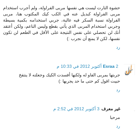
حشوة التارت ليست هي نفسها مربى الفراولة، ولم أجرب استخدام
مربى الفراولة كبديل عنه في الكب كيك المكتوب هنا، مربى
الفراولة نسبة السكر فيه عالية، جربي استخدامه بكمية بسيطة
وجربي استخدام المربى الذي يأتي بقطع وليس الناعم، ولكن أعتقد
أنك لن تحصلي على نفس النتيجة على الأقل في الطعم لن تكون
نفسها، لكن لا يمنع أن نجرب :)
رد
2 أكتوبر 2012 في 10:33 م
Esraa
جربتها بمربى الفاو له ولكنها أفسدت الكيك وجعلته لا ينتفخ
حبيت اقول كم حتى ما حد يجربها :)
رد
غير معرف
3 أكتوبر 2012 في 2:52 م
مرحبا
رد