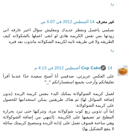
رد
غير معرف
14 أغسطس 2012 في 5:07 ص
تسلمي ياعسل وننتظر جديدك ومعليش سؤال اخير عارفه اني
زودتها بس نفس الكريمه هادي لو ابغى اعملها بالشكولاته كيف
الطريقه ولا في طريقه ثانيه لكريمة الشكولاته ماتذوب بعد فتره
رد
14 أغسطس 2012 في 4:13 م
Cup Cake
على العكس عزيزتي، صدقيني أنا أصبح سعيدة جدًا عندما أقرأ
تعليقاتكم وأرحب بجميع استفساراتكم ^_^
لعمل كريمة الشوكولاتة يمكنك البدء بنفس كريمة الزبدة (بدون
إضافة السوائل لها) ثم هناك طريقتين يمكن استخدامها للحصول
على كريمة الشوكولاتة:
إما أن تذوبي ربع كوب شوكولاتة مرة، وتتركيها حتى تبرد بحرارة
المطبخ ثم تضيفيها على الكريمة. (انتبهي من إضافة الشوكولاتة
وهي ساخنة فسوف تعمل على إذابة الزبدة وستصبح كريمتك سائلة
لا ينفع التشكيل بها)