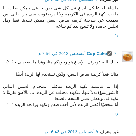
ماشاءالله عليكي ابداع في كل شي بس حبيبتي ممكن طلب انا
ماحب نكهة الزبده في الكريمه ولا الدريمةويب يجي مرا حالي بس
سمعت عن طريقة كريمه ببياض البيض ممكن نفيدينا فيها وهل
تجلس جامده ولا تسيح بعد كم ساعه
رد
7 أغسطس 2012 في 7:56 م
Cup Cake
حياكِ الله عزيزتي، الإبداع هو وجودكم هنا، وهذا ما يسعدني حقًا :)
هناك فعلاً كريمة ببياض البيض، ولكن نستخدم لها الزبدة أيضًا.
إذا لم تناسبك نكهة الزبدة يمكنك استخدام السمن النباتي
(الشورتينيغ) بدلاً عنها، فنكهته مختلفة عن الزبدة، بل بالأصح تقريبًا لا
نكهة له، ويعطي نفس النتيجة بالضبط.
أنا شخصيًا أفضل الزبدة لأني أحب طعم ونكهة ورائحة الزبدة ^_^
رد
غير معرف
9 أغسطس 2012 في 6:43 ص