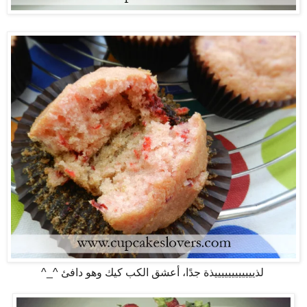
لذييييييييييييذة جدًا، أعشق الكب كيك وهو دافئ ^_^