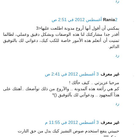
رد
2 أغسطس 2012 في 2:51 ص
Rania
يمكنني أن أقول أنها أروع مدونة اطلعت عليها<3
أقدر جدا مشاركتك لنا هذه الوصفات وبشكل دقيق وعملي، لطالما
تمنيت أن أتعلم هذه الأمور خاصة للكب كيك، دعواتي لك بالتوفيق
الدائم.
رد
غير معرف
3 أغسطس 2012 في 2:41 ص
مرحبا عزيزتي .. كيف حآلك !
كم هي رآئعة هذه آلمدونة .. والآروع من ذلك توآضعك ..آهنئك على
هذآ آلمجهود .. ودعوآتي لك بآلتوفيق ()*
رد
غير معرف
3 أغسطس 2012 في 11:55 م
حبيبتي ينفع استخدم صوص التشيز كيك بدل من حق التارت
وشكراااا