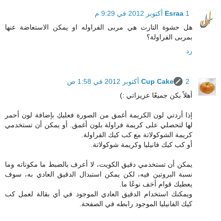
1 أكتوبر 2012 في 9:29 م
Esraa
هل حشوة التارت هي مربى الفراوله او يمكن الاستعاضة عنها
بمربى الفراولة؟
رد
2 أكتوبر 2012 في 1:58 ص
Cup Cake
أهلاً بكن جميعًا عزيزاتي :)
إذا أردتي لون الكريمة أغمق من الصورة فعليكِ بإضافة لون أحمر
لها لتحصلي على كريمة فراولة بلون أغمق. أو يمكن أن تستخدمي
كريمة الشوكولاتة مع كب كيك الفراولة.
أو كب كيك فانيليا وكريمة شوكولاتة.
يمكن أن تستخدمي دقيق الكويت، لا أعرف بالضبط ما مكوناته وما
نسبة البروتين فيه، لكن يمكن استبدال الدقيق العادي به، سوف
يعطيك قوام أخف نوعًا ما.
ويمكنك استخدام الدقيق العادي الموجود في أي بقالة لعمل كب
كيك الفانيليا الموجود رابطه في الصفحة.