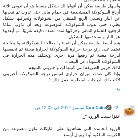
وأسهل طريقة يمكن أن أقولها لكِ بشكل مبسط هو أن تذوبي ثلاثة
أرباع الشوكولاتة المستخدمة في حمام مائي حتى تذوب ثم تبعديها
عن النار وتضعي الربع المتبقي من الشوكولاتة وتحركيها بشكل
بطيء حتى تذوب الشوكولاتة الموضوعة وبعد أن تذوب تمامًا
ارجعيها للحمام المائي وحركيها لمدة نصف دقيقة تقريبًا، ثم أبعديها
عن النار واستخدميها للتشكيل.
هذه أبسط طريقة يمكن أن تتم فيها معالجة الشوكولاتة، والمعالجة
تعتمد على رفع درجة حرارة الشوكولاتة لحرارة معينة ثم تخفيضها
لدرجة معينة ثم رفعها مرة أخرى. وتختلف هذه الحرارة في
الشوكولاتة السوداء عن البيضاء.
لذلك جربي الطريقة التي كتبتها لكِ وأخبريني بالنتيجة.
وإذا كان عندك ميزان حراري لقياس درجة الشوكولاتة أخبريني
لأكتب لكِ الدرجات المطلوبة لعمل ذلك :)
رد
22 سبتمبر 2012 في 12:02 ص
Cup Cake
عفوًا نسيت الورود ^_^
الورود الجامدة التي تشاهديها على الكيكات تكون مصنوعة من
الكريمة الملكية أو الرويال آيسنغ