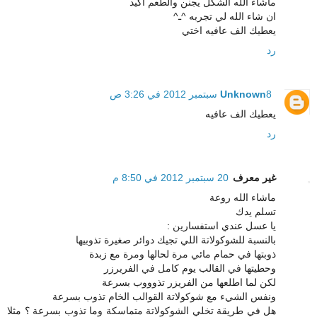
ماشاء الله الشكل يجنن والطعم اكيد
ان شاء الله لي تجربه ^ـ^
يعطيك الف عافيه اختي
رد
8 سبتمبر 2012 في 3:26 ص
Unknown
يعطيك الف عافيه
رد
غير معرف
20 سبتمبر 2012 في 8:50 م
ماشاء الله روعة
تسلم يدك
يا عسل عندي استفسارين :
بالنسبة للشوكولاتة اللي تجيك دوائر صغيرة تذوبيها
ذوبتها في حمام مائي مرة لحالها ومرة مع زبدة
وحطيتها في القالب يوم كامل في الفريرزر
لكن لما اطلعها من الفريزر تذوووب بسرعة
ونفس الشيء مع شوكولاتة القوالب الخام تذوب بسرعة
هل في طريقة تخلي الشوكولاتة متماسكة وما تذوب بسرعة ؟ مثلا