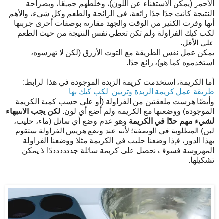
الأحمر (يمكن الاستغناء عن اللون)، وخلطهم جميعًا، وبصراحة
النتيجة كانت جدًا جدًا رائعة، في الرائحة والطعم وكل شيء، والأهم
أنها وفرت الكثير من الوقت والجهد مقارنة بوصفات أخرى جربتها
لكب كيك الفراولة ولم تكن تعطي نفس النتيجة من حيث الطعم
على الأقل.
يمكن عمل نفس الطريقة مع التوت الأزرق (لكن لا تهرسوه،
استخدموه كما هو)، رائع جدًا.
أما الكريمة، استخدمت كريمة الزبدة الموجودة في هذا الرابط:
طريقة عمل كريمة الزبدة وتزيين الكب كيك بها
وأيضًا هرست ملعقتين من الفراولة (أو على حسب كمية الكريمة
الموجودة) ووضعتها مع الكريمة ولم أضع أي لون.
لكن يجب الانتبهاء
لشيء مهم جدًا في الكريمة
وهو عدم وضع أي سائل (ماء، حليب،
لبن) المطلوبة في الوصفة؛ لأنه عند وضع هريس الفراولة ستقوم
بهذا الدور، فإذا وضعنا حليب في الكريمة مثلا ووضعنا الفراولة
المهروسة فسوف نحصل على كريمة سائلة جدددددددًا لا يمكن
تشكيلها.