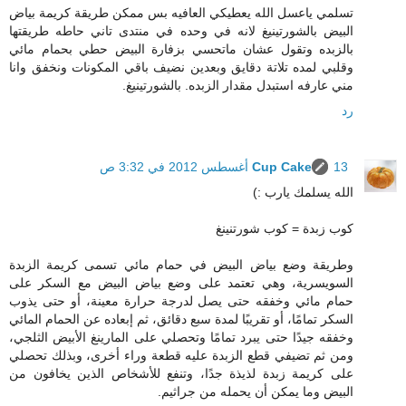
تسلمي ياعسل الله يعطيكي العافيه بس ممكن طريقة كريمة بياض
البيض بالشورتينيغ لانه في وحده في منتدى تاني حاطه طريقتها
بالزبده وتقول عشان ماتحسي بزفارة البيض حطي بحمام مائي
وقلبي لمده تلاتة دقايق وبعدين نضيف باقي المكونات ونخفق وانا
مني عارفه استبدل مقدار الزبده. بالشورتينيغ.
رد
13 أغسطس 2012 في 3:32 ص
Cup Cake
الله يسلمك يارب :)
كوب زبدة = كوب شورتنينغ
وطريقة وضع بياض البيض في حمام مائي تسمى كريمة الزبدة
السويسرية، وهي تعتمد على وضع بياض البيض مع السكر على
حمام مائي وخفقه حتى يصل لدرجة حرارة معينة، أو حتى يذوب
السكر تمامًا، أو تقريبًا لمدة سبع دقائق، ثم إبعاده عن الحمام المائي
وخفقه جيدًا حتى يبرد تمامًا وتحصلي على المارينغ الأبيض الثلجي،
ومن ثم تضيفي قطع الزبدة عليه قطعة وراء أخرى، وبذلك تحصلي
على كريمة زبدة لذيذة جدًا، وتنفع للأشخاص الذين يخافون من
البيض وما يمكن أن يحمله من جراثيم.