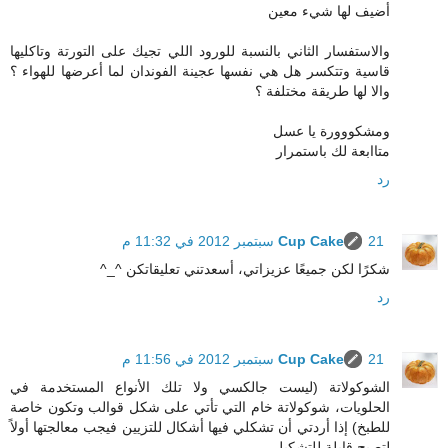
أضيف لها شيء معين
والاستفسار الثاني بالنسبة للورود اللي تجيك على التورتة وتاكليها
قاسية وتتكسر هل هي نفسها عجينة الفوندان لما أعرضها للهواء ؟
والا لها طريقة مختلفة ؟
ومشكووورة يا عسل
متاابعة لك باستمرار
رد
21 سبتمبر 2012 في 11:32 م
Cup Cake
شكرًا لكن جميعًا عزيزاتي، أسعدتني تعليقاتكن ^_^
رد
21 سبتمبر 2012 في 11:56 م
Cup Cake
الشوكولاتة (ليست جالكسي ولا تلك الأنواع المستخدمة في
الحلويات، شوكولاتة خام التي تأتي على شكل قوالب وتكون خاصة
للطبخ) إذا أردتي أن تشكلي فيها أشكال للتزيين فيجب معالجتها أولاً
لتصبح قابلة للتشكيل.