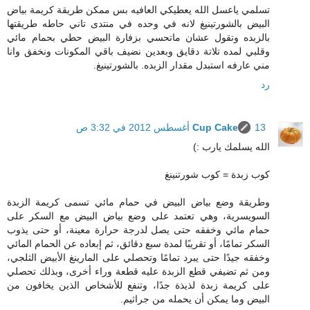
تسلمي ياعسل الله يعطيكي العافيه بس ممكن طريقة كريمة بياض
البيض بالشورتينيغ لانه في وحده في منتدى تاني حاطه طريقتها
بالزبده وتقول عشان ماتحسي بزفارة البيض حطي بحمام مائي
وقلبي لمده تلاتة دقايق وبعدين نضيف باقي المكونات ونخفق وانا
مني عارفه استبدل مقدار الزبده. بالشورتينيغ.
رد
13 أغسطس 2012 في 3:32 ص
Cup Cake
الله يسلمك يارب :)
كوب زبدة = كوب شورتنينغ
وطريقة وضع بياض البيض في حمام مائي تسمى كريمة الزبدة
السويسرية، وهي تعتمد على وضع بياض البيض مع السكر على
حمام مائي وخفقه حتى يصل لدرجة حرارة معينة، أو حتى يذوب
السكر تمامًا، أو تقريبًا لمدة سبع دقائق، ثم إبعاده عن الحمام المائي
وخفقه جيدًا حتى يبرد تمامًا وتحصلي على المارينغ الأبيض الثلجي،
ومن ثم تضيفي قطع الزبدة عليه قطعة وراء أخرى، وبذلك تحصلي
على كريمة زبدة لذيذة جدًا، وتنفع للأشخاص الذين يخافون من
البيض وما يمكن أن يحمله من جراثيم.