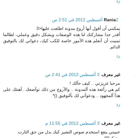
رد
2 أغسطس 2012 في 2:51 ص
Rania
يمكنني أن أقول أنها أروع مدونة اطلعت عليها<3
أقدر جدا مشاركتك لنا هذه الوصفات وبشكل دقيق وعملي، لطالما
تمنيت أن أتعلم هذه الأمور خاصة للكب كيك، دعواتي لك بالتوفيق
الدائم.
رد
غير معرف
3 أغسطس 2012 في 2:41 ص
مرحبا عزيزتي .. كيف حآلك !
كم هي رآئعة هذه آلمدونة .. والآروع من ذلك توآضعك ..آهنئك على
هذآ آلمجهود .. ودعوآتي لك بآلتوفيق ()*
رد
غير معرف
3 أغسطس 2012 في 11:55 م
حبيبتي ينفع استخدم صوص التشيز كيك بدل من حق التارت
وشكراااا