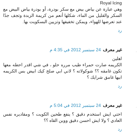
Royal Icing
وهي عبارة عن بياض بيض مع سكر بودرة، أو بودرة بياض البيض مع
السكر والقليل من الماء، شكلها أنعم من كريمة الزبدة وتجف جدًا
عند تعرضها للهواء، ويمكن تخفيفها وتزيين البسكويت بها.
رد
غير معرف
24 سبتمبر 2012 في 4:35 م
اهلين
الكريمه صارت حمراء طيب مرره حلو ، في شي اقدر احطه معها
تكون غامقه ؟؟ شوكولاته ؟ لاني ابي صلح كيك ابيض بس الكريمه
ابيها غامق شرايك ؟
رد
غير معرف
24 سبتمبر 2012 في 5:04 م
اختي ايش استخدم دقيق ؟ ينفع طحين الكويت ؟ ومقاديره نفس
العادي ؟ ولا ايش احسن دقيق ووين القاه ؟؟
رد