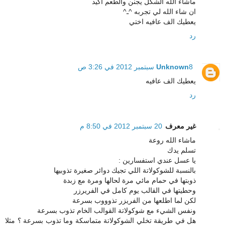
ماشاء الله الشكل يجنن والطعم اكيد
ان شاء الله لي تجربه ^ـ^
يعطيك الف عافيه اختي
رد
8 سبتمبر 2012 في 3:26 ص
Unknown
يعطيك الف عافيه
رد
غير معرف
20 سبتمبر 2012 في 8:50 م
ماشاء الله روعة
تسلم يدك
يا عسل عندي استفسارين :
بالنسبة للشوكولاتة اللي تجيك دوائر صغيرة تذوبيها
ذوبتها في حمام مائي مرة لحالها ومرة مع زبدة
وحطيتها في القالب يوم كامل في الفريرزر
لكن لما اطلعها من الفريزر تذوووب بسرعة
ونفس الشيء مع شوكولاتة القوالب الخام تذوب بسرعة
هل في طريقة تخلي الشوكولاتة متماسكة وما تذوب بسرعة ؟ مثلا