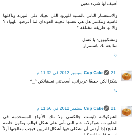
أضيف لها شيء معين
والاستفسار الثاني بالنسبة للورود اللي تجيك على التورتة وتاكليها
قاسية وتتكسر هل هي نفسها عجينة الفوندان لما أعرضها للهواء ؟
والا لها طريقة مختلفة ؟
ومشكووورة يا عسل
متاابعة لك باستمرار
رد
21 سبتمبر 2012 في 11:32 م
Cup Cake
شكرًا لكن جميعًا عزيزاتي، أسعدتني تعليقاتكن ^_^
رد
21 سبتمبر 2012 في 11:56 م
Cup Cake
الشوكولاتة (ليست جالكسي ولا تلك الأنواع المستخدمة في
الحلويات، شوكولاتة خام التي تأتي على شكل قوالب وتكون خاصة
للطبخ) إذا أردتي أن تشكلي فيها أشكال للتزيين فيجب معالجتها أولاً
لتصبح قابلة للتشكيل.