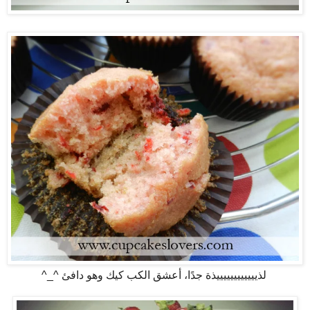
لذييييييييييييذة جدًا، أعشق الكب كيك وهو دافئ ^_^