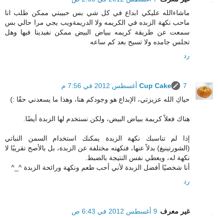
ماشاءالله عليكي ابداع في كل شي بس حبيبتي ممكن طلب انا
ماحب نكهة الزبده في الكريمه ولا الدريمةويب يجي مرا حالي بس
سمعت عن طريقة كريمه ببياض البيض ممكن نفيدينا فيها وهل
تجلس جامده ولا تسيح بعد كم ساعه
رد
7 أغسطس 2012 في 7:56 م
Cup Cake
حياكِ الله عزيزتي، الإبداع هو وجودكم هنا، وهذا ما يسعدني حقًا :)
هناك فعلاً كريمة ببياض البيض، ولكن نستخدم لها الزبدة أيضًا.
إذا لم تناسبك نكهة الزبدة يمكنك استخدام السمن النباتي
(الشورتينيغ) بدلاً عنها، فنكهته مختلفة عن الزبدة، بل بالأصح تقريبًا لا
نكهة له، ويعطي نفس النتيجة بالضبط.
أنا شخصيًا أفضل الزبدة لأني أحب طعم ونكهة ورائحة الزبدة ^_^
رد
غير معرف
9 أغسطس 2012 في 6:43 ص