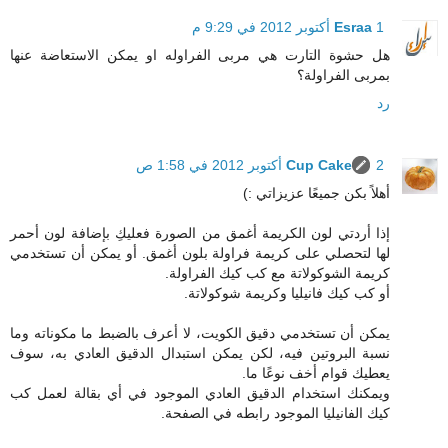
1 أكتوبر 2012 في 9:29 م
Esraa
هل حشوة التارت هي مربى الفراوله او يمكن الاستعاضة عنها
بمربى الفراولة؟
رد
2 أكتوبر 2012 في 1:58 ص
Cup Cake
أهلاً بكن جميعًا عزيزاتي :)
إذا أردتي لون الكريمة أغمق من الصورة فعليكِ بإضافة لون أحمر
لها لتحصلي على كريمة فراولة بلون أغمق. أو يمكن أن تستخدمي
كريمة الشوكولاتة مع كب كيك الفراولة.
أو كب كيك فانيليا وكريمة شوكولاتة.
يمكن أن تستخدمي دقيق الكويت، لا أعرف بالضبط ما مكوناته وما
نسبة البروتين فيه، لكن يمكن استبدال الدقيق العادي به، سوف
يعطيك قوام أخف نوعًا ما.
ويمكنك استخدام الدقيق العادي الموجود في أي بقالة لعمل كب
كيك الفانيليا الموجود رابطه في الصفحة.