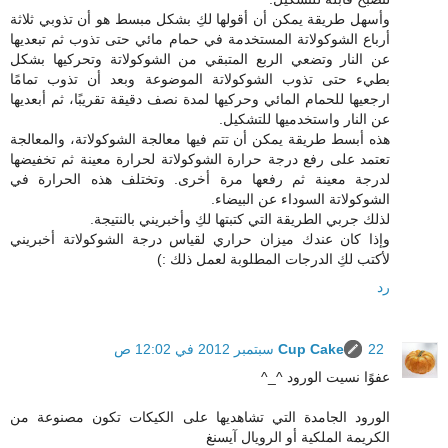
وأسهل طريقة يمكن أن أقولها لكِ بشكل مبسط هو أن تذوبي ثلاثة
أرباع الشوكولاتة المستخدمة في حمام مائي حتى تذوب ثم تبعديها
عن النار وتضعي الربع المتبقي من الشوكولاتة وتحركيها بشكل
بطيء حتى تذوب الشوكولاتة الموضوعة وبعد أن تذوب تمامًا
ارجعيها للحمام المائي وحركيها لمدة نصف دقيقة تقريبًا، ثم أبعديها
عن النار واستخدميها للتشكيل.
هذه أبسط طريقة يمكن أن تتم فيها معالجة الشوكولاتة، والمعالجة
تعتمد على رفع درجة حرارة الشوكولاتة لحرارة معينة ثم تخفيضها
لدرجة معينة ثم رفعها مرة أخرى. وتختلف هذه الحرارة في
الشوكولاتة السوداء عن البيضاء.
لذلك جربي الطريقة التي كتبتها لكِ وأخبريني بالنتيجة.
وإذا كان عندك ميزان حراري لقياس درجة الشوكولاتة أخبريني
لأكتب لكِ الدرجات المطلوبة لعمل ذلك :)
رد
22 سبتمبر 2012 في 12:02 ص
Cup Cake
عفوًا نسيت الورود ^_^
الورود الجامدة التي تشاهديها على الكيكات تكون مصنوعة من
الكريمة الملكية أو الرويال آيسنغ