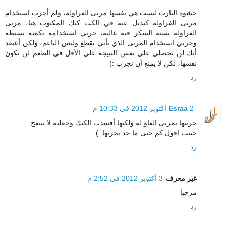
حشوة التارت ليست هي نفسها مربى الفراولة، ولم أجرب استخدام
مربى الفراولة كبديل عنه في الكب كيك المكتوب هنا، مربى
الفراولة نسبة السكر فيه عالية، جربي استخدامه بكمية بسيطة
وجربي استخدام المربى الذي يأتي بقطع وليس الناعم، ولكن أعتقد
أنك لن تحصلي على نفس النتيجة على الأقل في الطعم لن تكون
نفسها، لكن لا يمنع أن نجرب :)
رد
2 أكتوبر 2012 في 10:33 م
Esraa
جربتها بمربى الفاو له ولكنها أفسدت الكيك وجعلته لا ينتفخ
حبيت اقول كم حتى ما حد يجربها :)
رد
غير معرف
3 أكتوبر 2012 في 2:52 م
مرحبا
رد