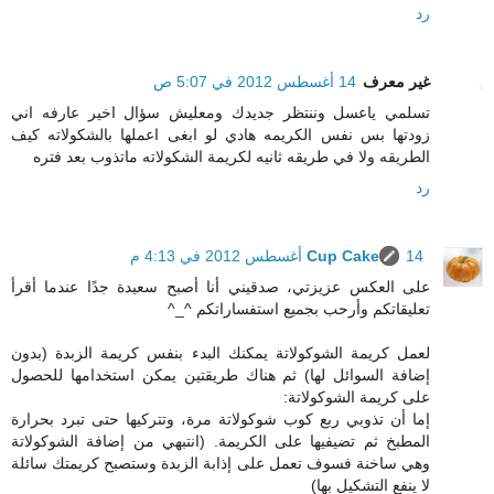
رد
غير معرف
14 أغسطس 2012 في 5:07 ص
تسلمي ياعسل وننتظر جديدك ومعليش سؤال اخير عارفه اني
زودتها بس نفس الكريمه هادي لو ابغى اعملها بالشكولاته كيف
الطريقه ولا في طريقه ثانيه لكريمة الشكولاته ماتذوب بعد فتره
رد
14 أغسطس 2012 في 4:13 م
Cup Cake
على العكس عزيزتي، صدقيني أنا أصبح سعيدة جدًا عندما أقرأ
تعليقاتكم وأرحب بجميع استفساراتكم ^_^
لعمل كريمة الشوكولاتة يمكنك البدء بنفس كريمة الزبدة (بدون
إضافة السوائل لها) ثم هناك طريقتين يمكن استخدامها للحصول
على كريمة الشوكولاتة:
إما أن تذوبي ربع كوب شوكولاتة مرة، وتتركيها حتى تبرد بحرارة
المطبخ ثم تضيفيها على الكريمة. (انتبهي من إضافة الشوكولاتة
وهي ساخنة فسوف تعمل على إذابة الزبدة وستصبح كريمتك سائلة
لا ينفع التشكيل بها)