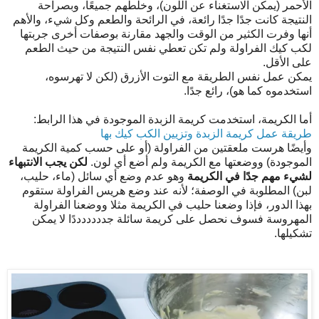
الأحمر (يمكن الاستغناء عن اللون)، وخلطهم جميعًا، وبصراحة
النتيجة كانت جدًا جدًا رائعة، في الرائحة والطعم وكل شيء، والأهم
أنها وفرت الكثير من الوقت والجهد مقارنة بوصفات أخرى جربتها
لكب كيك الفراولة ولم تكن تعطي نفس النتيجة من حيث الطعم
على الأقل.
يمكن عمل نفس الطريقة مع التوت الأزرق (لكن لا تهرسوه،
استخدموه كما هو)، رائع جدًا.
أما الكريمة، استخدمت كريمة الزبدة الموجودة في هذا الرابط:
طريقة عمل كريمة الزبدة وتزيين الكب كيك بها
وأيضًا هرست ملعقتين من الفراولة (أو على حسب كمية الكريمة
الموجودة) ووضعتها مع الكريمة ولم أضع أي لون.
لكن يجب الانتبهاء
لشيء مهم جدًا في الكريمة
وهو عدم وضع أي سائل (ماء، حليب،
لبن) المطلوبة في الوصفة؛ لأنه عند وضع هريس الفراولة ستقوم
بهذا الدور، فإذا وضعنا حليب في الكريمة مثلا ووضعنا الفراولة
المهروسة فسوف نحصل على كريمة سائلة جدددددددًا لا يمكن
تشكيلها.