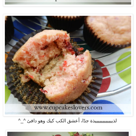
لذييييييييييييذة جدًا، أعشق الكب كيك وهو دافئ ^_^