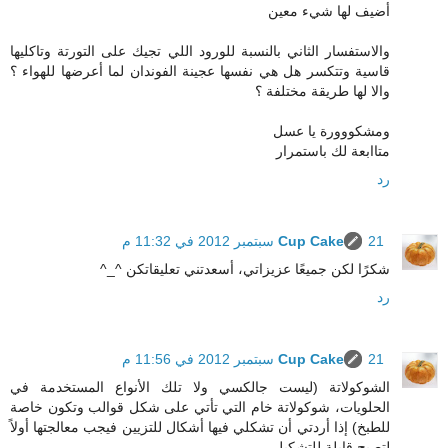
أضيف لها شيء معين
والاستفسار الثاني بالنسبة للورود اللي تجيك على التورتة وتاكليها
قاسية وتتكسر هل هي نفسها عجينة الفوندان لما أعرضها للهواء ؟
والا لها طريقة مختلفة ؟
ومشكووورة يا عسل
متاابعة لك باستمرار
رد
21 سبتمبر 2012 في 11:32 م
Cup Cake
شكرًا لكن جميعًا عزيزاتي، أسعدتني تعليقاتكن ^_^
رد
21 سبتمبر 2012 في 11:56 م
Cup Cake
الشوكولاتة (ليست جالكسي ولا تلك الأنواع المستخدمة في
الحلويات، شوكولاتة خام التي تأتي على شكل قوالب وتكون خاصة
للطبخ) إذا أردتي أن تشكلي فيها أشكال للتزيين فيجب معالجتها أولاً
لتصبح قابلة للتشكيل.