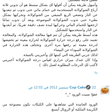
وأسهل طريقة يمكن أن أقولها لكِ بشكل مبسط هو أن تذوبي ثلاثة
أرباع الشوكولاتة المستخدمة في حمام مائي حتى تذوب ثم تبعديها
عن النار وتضعي الربع المتبقي من الشوكولاتة وتحركيها بشكل
بطيء حتى تذوب الشوكولاتة الموضوعة وبعد أن تذوب تمامًا
ارجعيها للحمام المائي وحركيها لمدة نصف دقيقة تقريبًا، ثم أبعديها
عن النار واستخدميها للتشكيل.
هذه أبسط طريقة يمكن أن تتم فيها معالجة الشوكولاتة، والمعالجة
تعتمد على رفع درجة حرارة الشوكولاتة لحرارة معينة ثم تخفيضها
لدرجة معينة ثم رفعها مرة أخرى. وتختلف هذه الحرارة في
الشوكولاتة السوداء عن البيضاء.
لذلك جربي الطريقة التي كتبتها لكِ وأخبريني بالنتيجة.
وإذا كان عندك ميزان حراري لقياس درجة الشوكولاتة أخبريني
لأكتب لكِ الدرجات المطلوبة لعمل ذلك :)
رد
22 سبتمبر 2012 في 12:02 ص
Cup Cake
عفوًا نسيت الورود ^_^
الورود الجامدة التي تشاهديها على الكيكات تكون مصنوعة من
الكريمة الملكية أو الرويال آيسنغ