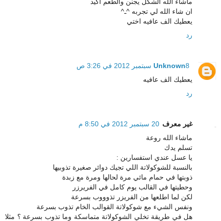
ماشاء الله الشكل يجنن والطعم اكيد
ان شاء الله لي تجربه ^ـ^
يعطيك الف عافيه اختي
رد
8 سبتمبر 2012 في 3:26 ص
Unknown
يعطيك الف عافيه
رد
غير معرف
20 سبتمبر 2012 في 8:50 م
ماشاء الله روعة
تسلم يدك
يا عسل عندي استفسارين :
بالنسبة للشوكولاتة اللي تجيك دوائر صغيرة تذوبيها
ذوبتها في حمام مائي مرة لحالها ومرة مع زبدة
وحطيتها في القالب يوم كامل في الفريرزر
لكن لما اطلعها من الفريزر تذوووب بسرعة
ونفس الشيء مع شوكولاتة القوالب الخام تذوب بسرعة
هل في طريقة تخلي الشوكولاتة متماسكة وما تذوب بسرعة ؟ مثلا