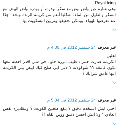
Royal Icing
وهي عبارة عن بياض بيض مع سكر بودرة، أو بودرة بياض البيض مع
السكر والقليل من الماء، شكلها أنعم من كريمة الزبدة وتجف جدًا
عند تعرضها للهواء، ويمكن تخفيفها وتزيين البسكويت بها.
رد
غير معرف
24 سبتمبر 2012 في 4:35 م
اهلين
الكريمه صارت حمراء طيب مرره حلو ، في شي اقدر احطه معها
تكون غامقه ؟؟ شوكولاته ؟ لاني ابي صلح كيك ابيض بس الكريمه
ابيها غامق شرايك ؟
رد
غير معرف
24 سبتمبر 2012 في 5:04 م
اختي ايش استخدم دقيق ؟ ينفع طحين الكويت ؟ ومقاديره نفس
العادي ؟ ولا ايش احسن دقيق ووين القاه ؟؟
رد