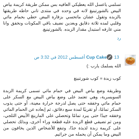
تسلمي ياعسل الله يعطيكي العافيه بس ممكن طريقة كريمة بياض
البيض بالشورتينيغ لانه في وحده في منتدى تاني حاطه طريقتها
بالزبده وتقول عشان ماتحسي بزفارة البيض حطي بحمام مائي
وقلبي لمده تلاتة دقايق وبعدين نضيف باقي المكونات ونخفق وانا
مني عارفه استبدل مقدار الزبده. بالشورتينيغ.
رد
13 أغسطس 2012 في 3:32 ص
Cup Cake
الله يسلمك يارب :)
كوب زبدة = كوب شورتنينغ
وطريقة وضع بياض البيض في حمام مائي تسمى كريمة الزبدة
السويسرية، وهي تعتمد على وضع بياض البيض مع السكر على
حمام مائي وخفقه حتى يصل لدرجة حرارة معينة، أو حتى يذوب
السكر تمامًا، أو تقريبًا لمدة سبع دقائق، ثم إبعاده عن الحمام المائي
وخفقه جيدًا حتى يبرد تمامًا وتحصلي على المارينغ الأبيض الثلجي،
ومن ثم تضيفي قطع الزبدة عليه قطعة وراء أخرى، وبذلك تحصلي
على كريمة زبدة لذيذة جدًا، وتنفع للأشخاص الذين يخافون من
البيض وما يمكن أن يحمله من جراثيم.