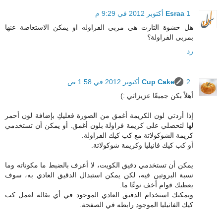
1 أكتوبر 2012 في 9:29 م
Esraa
هل حشوة التارت هي مربى الفراوله او يمكن الاستعاضة عنها
بمربى الفراولة؟
رد
2 أكتوبر 2012 في 1:58 ص
Cup Cake
أهلاً بكن جميعًا عزيزاتي :)
إذا أردتي لون الكريمة أغمق من الصورة فعليكِ بإضافة لون أحمر
لها لتحصلي على كريمة فراولة بلون أغمق. أو يمكن أن تستخدمي
كريمة الشوكولاتة مع كب كيك الفراولة.
أو كب كيك فانيليا وكريمة شوكولاتة.
يمكن أن تستخدمي دقيق الكويت، لا أعرف بالضبط ما مكوناته وما
نسبة البروتين فيه، لكن يمكن استبدال الدقيق العادي به، سوف
يعطيك قوام أخف نوعًا ما.
ويمكنك استخدام الدقيق العادي الموجود في أي بقالة لعمل كب
كيك الفانيليا الموجود رابطه في الصفحة.