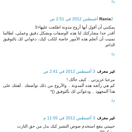
رد
2 أغسطس 2012 في 2:51 ص
Rania
يمكنني أن أقول أنها أروع مدونة اطلعت عليها<3
أقدر جدا مشاركتك لنا هذه الوصفات وبشكل دقيق وعملي، لطالما
تمنيت أن أتعلم هذه الأمور خاصة للكب كيك، دعواتي لك بالتوفيق
الدائم.
رد
غير معرف
3 أغسطس 2012 في 2:41 ص
مرحبا عزيزتي .. كيف حآلك !
كم هي رآئعة هذه آلمدونة .. والآروع من ذلك توآضعك ..آهنئك على
هذآ آلمجهود .. ودعوآتي لك بآلتوفيق ()*
رد
غير معرف
3 أغسطس 2012 في 11:55 م
حبيبتي ينفع استخدم صوص التشيز كيك بدل من حق التارت
وشكراااا