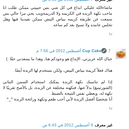
ماشاءالله عليكي ابداع في كل شي بس حبيبتي ممكن طلب انا
ماحب نكهة الزبده في الكريمه ولا الدريمةويب يجي مرا حالي بس
سمعت عن طريقة كريمه ببياض البيض ممكن نفيدينا فيها وهل
تجلس جامده ولا تسيح بعد كم ساعه
رد
7 أغسطس 2012 في 7:56 م
Cup Cake
حياكِ الله عزيزتي، الإبداع هو وجودكم هنا، وهذا ما يسعدني حقًا :)
هناك فعلاً كريمة ببياض البيض، ولكن نستخدم لها الزبدة أيضًا.
إذا لم تناسبك نكهة الزبدة يمكنك استخدام السمن النباتي
(الشورتينيغ) بدلاً عنها، فنكهته مختلفة عن الزبدة، بل بالأصح تقريبًا لا
نكهة له، ويعطي نفس النتيجة بالضبط.
أنا شخصيًا أفضل الزبدة لأني أحب طعم ونكهة ورائحة الزبدة ^_^
رد
غير معرف
9 أغسطس 2012 في 6:43 ص