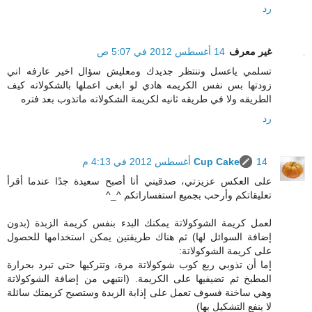
رد
غير معرف
14 أغسطس 2012 في 5:07 ص
تسلمي ياعسل وننتظر جديدك ومعليش سؤال اخير عارفه اني
زودتها بس نفس الكريمه هادي لو ابغى اعملها بالشكولاته كيف
الطريقه ولا في طريقه ثانيه لكريمة الشكولاته ماتذوب بعد فتره
رد
14 أغسطس 2012 في 4:13 م
Cup Cake
على العكس عزيزتي، صدقيني أنا أصبح سعيدة جدًا عندما أقرأ
تعليقاتكم وأرحب بجميع استفساراتكم ^_^
لعمل كريمة الشوكولاتة يمكنك البدء بنفس كريمة الزبدة (بدون
إضافة السوائل لها) ثم هناك طريقتين يمكن استخدامها للحصول
على كريمة الشوكولاتة:
إما أن تذوبي ربع كوب شوكولاتة مرة، وتتركيها حتى تبرد بحرارة
المطبخ ثم تضيفيها على الكريمة. (انتبهي من إضافة الشوكولاتة
وهي ساخنة فسوف تعمل على إذابة الزبدة وستصبح كريمتك سائلة
لا ينفع التشكيل بها)