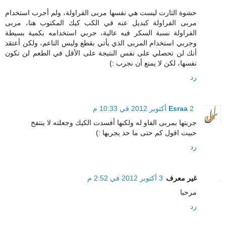
حشوة التارت ليست هي نفسها مربى الفراولة، ولم أجرب استخدام
مربى الفراولة كبديل عنه في الكب كيك المكتوب هنا، مربى
الفراولة نسبة السكر فيه عالية، جربي استخدامه بكمية بسيطة
وجربي استخدام المربى الذي يأتي بقطع وليس الناعم، ولكن أعتقد
أنك لن تحصلي على نفس النتيجة على الأقل في الطعم لن تكون
نفسها، لكن لا يمنع أن نجرب :)
رد
2 أكتوبر 2012 في 10:33 م
Esraa
جربتها بمربى الفاو له ولكنها أفسدت الكيك وجعلته لا ينتفخ
حبيت اقول كم حتى ما حد يجربها :)
رد
غير معرف
3 أكتوبر 2012 في 2:52 م
مرحبا
رد