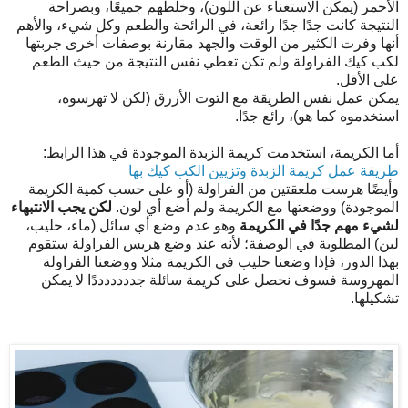
الأحمر (يمكن الاستغناء عن اللون)، وخلطهم جميعًا، وبصراحة
النتيجة كانت جدًا جدًا رائعة، في الرائحة والطعم وكل شيء، والأهم
أنها وفرت الكثير من الوقت والجهد مقارنة بوصفات أخرى جربتها
لكب كيك الفراولة ولم تكن تعطي نفس النتيجة من حيث الطعم
على الأقل.
يمكن عمل نفس الطريقة مع التوت الأزرق (لكن لا تهرسوه،
استخدموه كما هو)، رائع جدًا.
أما الكريمة، استخدمت كريمة الزبدة الموجودة في هذا الرابط:
طريقة عمل كريمة الزبدة وتزيين الكب كيك بها
وأيضًا هرست ملعقتين من الفراولة (أو على حسب كمية الكريمة
الموجودة) ووضعتها مع الكريمة ولم أضع أي لون.
لكن يجب الانتبهاء
لشيء مهم جدًا في الكريمة
وهو عدم وضع أي سائل (ماء، حليب،
لبن) المطلوبة في الوصفة؛ لأنه عند وضع هريس الفراولة ستقوم
بهذا الدور، فإذا وضعنا حليب في الكريمة مثلا ووضعنا الفراولة
المهروسة فسوف نحصل على كريمة سائلة جدددددددًا لا يمكن
تشكيلها.