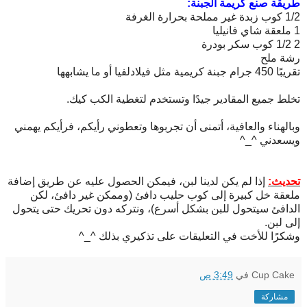
طريقة صنع كريمة الجبنة:
1/2 كوب زبدة غير مملحة بحرارة الغرفة
1 ملعقة شاي فانيليا
2 1/2 كوب سكر بودرة
رشة ملح
تقريبًا 450 جرام جبنة كريمية مثل فيلادلفيا أو ما يشابهها
تخلط جميع المقادير جيدًا وتستخدم لتغطية الكب كيك.
وبالهناء والعافية، أتمنى أن تجربوها وتعطوني رأيكم، فرأيكم يهمني
ويسعدني ^_^
تحديث:
إذا لم يكن لدينا لبن، فيمكن الحصول عليه عن طريق إضافة
ملعقة خل كبيرة إلى كوب حليب دافئ (وممكن غير دافئ، لكن
الدافئ سيتحول للبن بشكل أسرع)، ونتركه دون تحريك حتى يتحول
إلى لبن.
وشكرًا للأخت في التعليقات على تذكيري بذلك ^_^
Cup Cake
في
3:49 ص
مشاركة