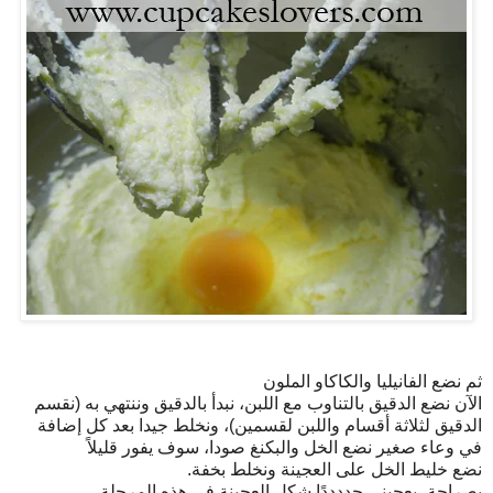
ثم نضع الفانيليا والكاكاو الملون
الآن نضع الدقيق بالتناوب مع اللبن، نبدأ بالدقيق وننتهي به (نقسم
الدقيق لثلاثة أقسام واللبن لقسمين)، ونخلط جيدا بعد كل إضافة
في وعاء صغير نضع الخل والبكنغ صودا، سوف يفور قليلاً
نضع خليط الخل على العجينة ونخلط بخفة.
بصراحة، يعجبني جددددًا شكل العجينة في هذه المرحلة