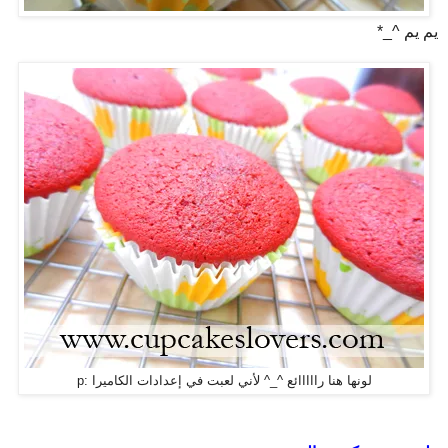
يم يم ^_*
لونها هنا رااااائع ^_^ لأني لعبت في إعدادات الكاميرا :p