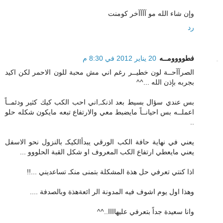
وإن شاء الله مو آآآآخر كومنت
رد
فطوووومــه
20 يناير 2012 في 8:30 م
الصرآآحــة لون خطيــر رغم اني مش محبة للون الاحمر لكن اكيد
بجربه بإذن الله ...^^
بس عندي سؤال بسيط بعد اذنكـ,اني احب الكب كيك كثير ودئمــاً
اعملــه بس احيانــاً مايضبط معي والارتفاع تبعه مايكون شكله حلو
..
يعني في نهاية حافة الكب الورقي يبدأالكيكـ بالنزول نحو الاسفل
يعني مايعطي ارتفاع الكب المعروف او شكل القبة الحلووو ...
اذا كنتي تعرفي حل هذة المشكلة بتمنى منكـ تساعديني ...!!
وهذا اول يوم اشوف فيه المدونة الر ائعةهذة وبالصدفة ....
وانا سعيدة جداً بتعرفي عليهاااا..^^