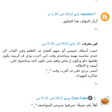
27 مايو 2012 في 1:29 م
maram
أزال المؤلف هذا التعليق.
رد
غير معرف
31 مايو 2012 في 9:33 ص
حبيت أسئلك حبيببتي أي منهم أفضل ف الطعم وفي الثبات لان
عندي مناسبه مهمه وماعندي وقت اني اجرب ودي ف كريمه يكون
طعمها حلو وتكون ع بياض واهم شي تكون ثابته وماتسيح علي..
أسفه ع الاطاله..
أتمنى تردي علي ف أقرب وقت ^_^
شاكره لجهودك..
رد
1 يونيو 2012 في 9:19 ص
Cup Cake
أهلاً بكم جميعًا، شرفتوا مدونتي المتواضعة ^_^