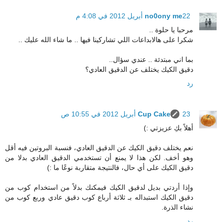
22 أبريل 2012 في 4:08 م
no0ony me
مرحبا يا حلوة ..
شكرا على هالابداعات اللي تشاركينا فيها .. ما شاء الله عليك ..
بما اني مبتدئة .. عندي سؤال..
دقيق الكيك يختلف عن الدقيق العادي؟
رد
23 أبريل 2012 في 10:55 ص
Cup Cake
أهلاً بكِ عزيزتي :)
نعم يختلف دقيق الكيك عن الدقيق العادي، فنسبة البروتين فيه أقل
وهو أخف. لكن هذا لا يمنع أن تستخدمي الدقيق العادي بدلا من
دقيق الكيك على أي حال، فالنتيجة متقاربة نوعًا ما :)
وإذا أردتي بديل لدقيق الكيك فيمكنك بدلاً من استخدام كوب من
دقيق الكيك استبداله بـ ثلاثة أرباع كوب دقيق عادي وربع كوب من
نشاء الذرة.
رد