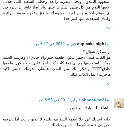
المجهود المبذول وبجد المدونة رائعة وحظى السعيد اللى خلانى
الاقيها اليوم من كل قلبى اشكرك عليها وانا اصلا لااشارك بالرد فى
اى موقع ادخلة بس لقيت مجهودك واضح وفكرة مدونتك رائعة
وكمان استفدت منها كتير جدا
رد
14 فبراير 2012 في 6:17 ص
cup cake sigh
لو ممكن شؤال ؟
هو الكاب كيك الاحمر بيكون طعمة حلو والا حادق؟؟ وكريمة الجبنة
ممكن استخدمها مع اى نوع كاب كيك اخر عادى والا بيكون طعمها
حادق؟؟؟؟؟ وشكرا لك من القلب علشان مدونتك خلتنى اكيد
هاجرب اعمل الكاب كيك
رد
14 فبراير 2012 في 8:55 ص
chocotime2
ماشاء الله تبارك الرحمن
حابه اسالك عن حلا اسمه الديو مو الليدو لا الديو ياريت اذا تعرفيه
تخبريني عنه شاكره لك حسن تعاملك