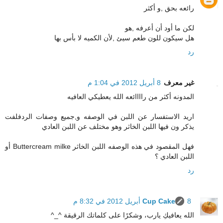
رائعه بحق ,و أكثر
لكن ما أود أن أعرفه ,هو
هل سيكون للون طعم سيئ ,لأن الكميه لا بأس بها
رد
غير معرف
8 أبريل 2012 في 1:04 م
المدونه أكثر من راااائعه الله يعطيكي العافيه
اريد الاستفسار عن اللبن في الوصفه و,جميع وصفات الردفلفت
يذكر ون فيها اللبن الخاثر وهو مختلف عن اللبن العادي
فهل المقصود في هذه الوصفه اللبن الخاثر Buttercream milke أو
اللبن العادي ؟
رد
8 أبريل 2012 في 8:32 م
Cup Cake
الله يعافيكِ يارب، وشكرًا على كلماتك الرقيقة ^_^