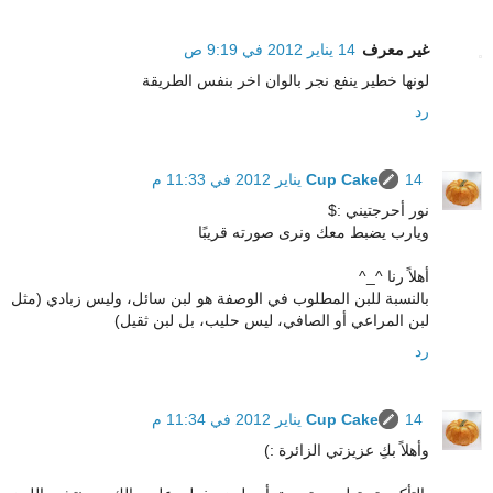
غير معرف
14 يناير 2012 في 9:19 ص
لونها خطير ينفع نجر بالوان اخر بنفس الطريقة
رد
14 يناير 2012 في 11:33 م
Cup Cake
نور أحرجتيني :$
ويارب يضبط معك ونرى صورته قريبًا
أهلاً رنا ^_^
بالنسبة للبن المطلوب في الوصفة هو لبن سائل، وليس زبادي (مثل
لبن المراعي أو الصافي، ليس حليب، بل لبن ثقيل)
رد
14 يناير 2012 في 11:34 م
Cup Cake
وأهلاً بكِ عزيزتي الزائرة :)