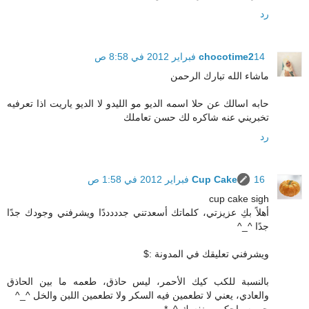
رد
14 فبراير 2012 في 8:58 ص
chocotime2
ماشاء الله تبارك الرحمن
حابه اسالك عن حلا اسمه الديو مو الليدو لا الديو ياريت اذا تعرفيه
تخبريني عنه شاكره لك حسن تعاملك
رد
16 فبراير 2012 في 1:58 ص
Cup Cake
cup cake sigh
أهلاً بكِ عزيزتي، كلماتك أسعدتني جدددددًا ويشرفني وجودك جدًا
جدًا ^_^
ويشرفني تعليقك في المدونة :$
بالنسبة للكب كيك الأحمر، ليس حاذق، طعمه ما بين الحاذق
والعادي، يعني لا تطعمين فيه السكر ولا تطعمين اللبن والخل ^_^