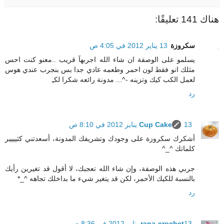
هناك 141 تعليقًا:
سكروزة
13 يناير 2012 في 4:05 ص
يسلمو على الوصفة ان شاء الله اجربهآ قريب ..معنو كنت احس
مثلك انو فقط لون احمر وطعمه عادي جدا بس بنجرب عندي هوس
لعمل الكب كيك وتزينه -^... مدونة رائعه شكرا لكـِ
رد
13 يناير 2012 في 8:10 ص
Cup Cake
أشكرك سكروزة على وجودك وتشريفك المدونة، أسعدتني كثيييير
كلماتك ^_^
جربي هذه الوصفة، وإن شاء الله تعجبك، لا أقول قد تغيرين رأيك
بالنسبة للكيك الأحمر، لكن قد يتغير شيء ما بداخلك تجاهه ^_*
رد
13 يناير 2012 في 8:36 ص
rana-crochet