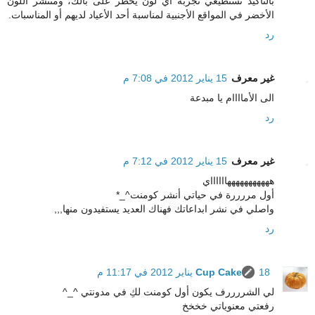
بالتأكيد تستطيعي تجربة أي لون يخطر على بالك، ومنتشر اللون
الأخضر في المواقع الأجنبية لمناسبة أحد الأعياد لديهم أو المناسبات.
رد
غير معرف
15 يناير 2012 في 7:08 م
الى الأماااام يا مبدعة
رد
غير معرف
15 يناير 2012 في 7:12 م
هههههههههههااااااي
أول مررررة في حياتي أنشر كومنت^_*
واصلي في نشر ابداعاتك فهناك العديد يستفيدون منها,,,
رد
18 يناير 2012 في 11:17 م
Cup Cake
لي الشررررف يكون أول كومنت لكِ في مدونتي ^_^
رفعتي معنوياتي خخخخ