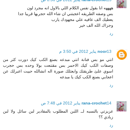
ههههه انا بقول نفس الكلام اللي بالاول انه مجرد لون
بس وصفه الطريقه اعجبتني ان شاء الله حجربها قريبا جدا
يعطيك الف عافيه علي مجهودك يارب
وجزاك الله الف خير
رد
13 يناير 2012 في 3:50 م
noor
انتي مو بس فنانة انتي مبدعه بصنع الكب كيك دورت كثر من
وصفات الكب كيك الاحمر بس مقتنعت بولا وحده بس حجرب
اسوي علئ طريقتك وابعثلك صورة اله انشالله حبيت اعبرلك عن
اعجابي بصنع الكب كيك يا مبدعه
رد
14 يناير 2012 في 7:48 ص
rana-crochet
عزيزتي بالنسبه لــ اللبن المطلوب بالمقادير لبن سائل ولا لبن
زبادي ؟؟
رد