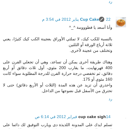
رد
22 يناير 2012 في 3:54 م
Cup Cake
وأنا أسعد يا فطووومة ^_^
بالنسبة للكب كيك، لا تملئي الأوراق بعجينة الكب كيك كثيرًا، يعني
ثلاثة أرباع الورقة أو الثلثين.
وتختلف من عجينة لأخرى.
وهناك طريقة أخرى يمكن أن تساعد، وهي أن تجعلي الفرن على
400 فهرنهايت، ما يقارب 200 مئوي، أول ثلاث دقائق أو أربع
دقائق، ثم تخفضي درجة حرارة الفرن للدرجة المطلوبة سواء كانت
160 مئوي أو 175.
واحذري أن تزيد عن هذه المدة (الثلاث أو الأربع دقائق) حتى لا
تحترق من الأسفل قبل نضوجها من الداخل.
رد
14 فبراير 2012 في 6:14 ص
cup cake sigh
تسلم ايدك على المدونة اللذيذة دى ويارب التوفيق لك دائما على