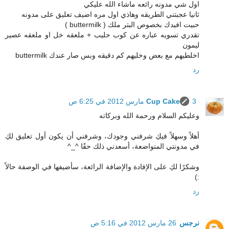
اول شي مدونه رائعه ماشاء الله عليكي
ثانيا عجبتني الطريقه وهاذي اول مره اضيف تعليق على مدونه
حبيت افيدك بخصوص البتر ملك ( buttermilk )
تقدري تسويه عباره عن كوب حليب + ملعقه خل او ملعقه عصير
ليمون
اخلطيهم مع بعض وخليهم كم دقيقه وبس صار عندك buttermilk
رد
3 مارس 2012 في 6:25 ص
Cup Cake
وعليكم السلام ورحمة الله وبركاته
أهلاً وسهلاً فيكِ شرفني وجودك، وشرفني أن يكون أول تعليق لكِ
في مدونتي المتواضعة، أسعدني ذلك حقًا ^_^
وشكرًا لكِ على الإفادة والإضافة الرائعة، سأضيفها في الوصفة حالاً
:)
رد
نرجس
26 مارس 2012 في 5:16 ص