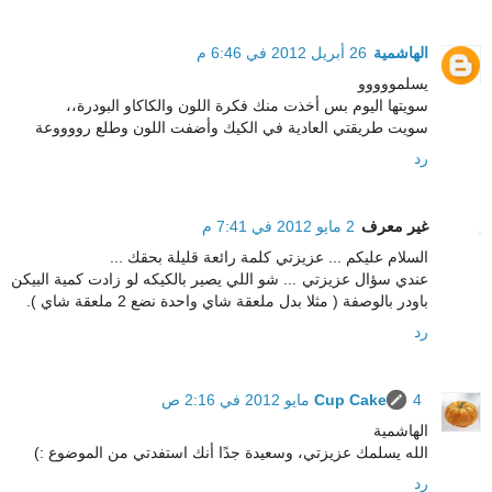
الهاشمية
26 أبريل 2012 في 6:46 م
يسلمووووو
سويتها اليوم بس أخذت منك فكرة اللون والكاكاو البودرة،،
سويت طريقتي العادية في الكيك وأضفت اللون وطلع رووووعة
رد
غير معرف
2 مايو 2012 في 7:41 م
السلام عليكم ... عزيزتي كلمة رائعة قليلة بحقك ...
عندي سؤال عزيزتي ... شو اللي يصير بالكيكه لو زادت كمية البيكن
باودر بالوصفة ( مثلا بدل ملعقة شاي واحدة نضع 2 ملعقة شاي ).
رد
4 مايو 2012 في 2:16 ص
Cup Cake
الهاشمية
الله يسلمك عزيزتي، وسعيدة جدًا أنك استفدتي من الموضوع :)
رد