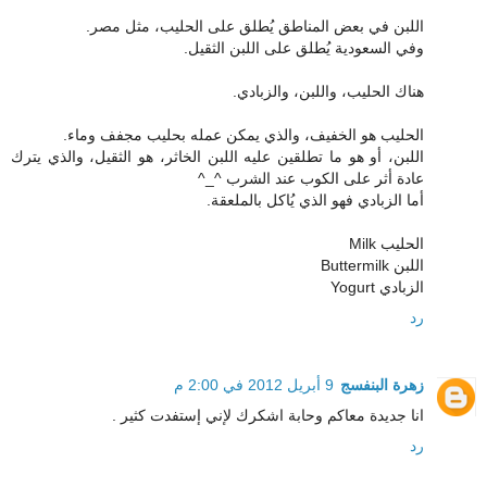
اللبن في بعض المناطق يُطلق على الحليب، مثل مصر.
وفي السعودية يُطلق على اللبن الثقيل.
هناك الحليب، واللبن، والزبادي.
الحليب هو الخفيف، والذي يمكن عمله بحليب مجفف وماء.
اللبن، أو هو ما تطلقين عليه اللبن الخاثر، هو الثقيل، والذي يترك
عادة أثر على الكوب عند الشرب ^_^
أما الزبادي فهو الذي يُاكل بالملعقة.
الحليب Milk
اللبن Buttermilk
الزبادي Yogurt
رد
زهرة البنفسج
9 أبريل 2012 في 2:00 م
انا جديدة معاكم وحابة اشكرك لإني إستفدت كثير .
رد