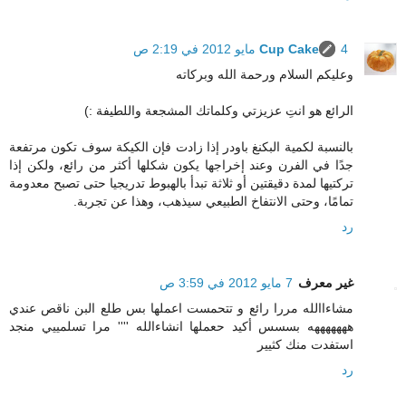
4 مايو 2012 في 2:19 ص
Cup Cake
وعليكم السلام ورحمة الله وبركاته
الرائع هو انتِ عزيزتي وكلماتك المشجعة واللطيفة :)
بالنسبة لكمية البكنغ باودر إذا زادت فإن الكيكة سوف تكون مرتفعة
جدًا في الفرن وعند إخراجها يكون شكلها أكثر من رائع، ولكن إذا
تركتيها لمدة دقيقتين أو ثلاثة تبدأ بالهبوط تدريجيا حتى تصبح معدومة
تمامًا، وحتى الانتفاخ الطبيعي سيذهب، وهذا عن تجربة.
رد
غير معرف
7 مايو 2012 في 3:59 ص
مشاءاالله مررا رائع و تتحمست اعملها بس طلع البن ناقص عندي
هههههههه بسسس أكيد حعملها انشاءالله '''' مرا تسلمييي منجد
استفدت منك كثيير
رد