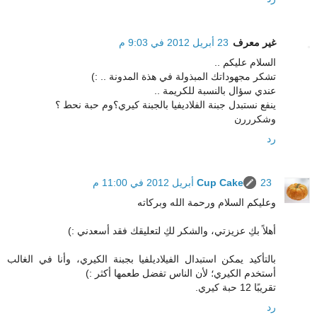
غير معرف
23 أبريل 2012 في 9:03 م
السلام عليكم ..
تشكر مجهوداتك المبذولة في هذة المدونة .. :)
عندي سؤال بالنسبة للكريمة ..
ينفع نستبدل جبنة الفلاديفيا بالجبنة كيري؟وم حبة نحط ؟
وشكرررن
رد
23 أبريل 2012 في 11:00 م
Cup Cake
وعليكم السلام ورحمة الله وبركاته
أهلاً بكِ عزيزتي، والشكر لكِ لتعليقك فقد أسعدني :)
بالتأكيد يمكن استبدال الفيلاديلفيا بجبنة الكيري، وأنا في الغالب
أستخدم الكيري؛ لأن الناس تفضل طعمها أكثر :)
تقريبًا 12 حبة كيري.
رد