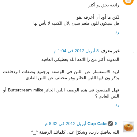
رائعه بحق ,و أكثر
لكن ما أود أن أعرفه ,هو
هل سيكون للون طعم سيئ ,لأن الكميه لا بأس بها
رد
غير معرف
8 أبريل 2012 في 1:04 م
المدونه أكثر من راااائعه الله يعطيكي العافيه
اريد الاستفسار عن اللبن في الوصفه و,جميع وصفات الردفلفت
يذكر ون فيها اللبن الخاثر وهو مختلف عن اللبن العادي
فهل المقصود في هذه الوصفه اللبن الخاثر Buttercream milke أو
اللبن العادي ؟
رد
8 أبريل 2012 في 8:32 م
Cup Cake
الله يعافيكِ يارب، وشكرًا على كلماتك الرقيقة ^_^