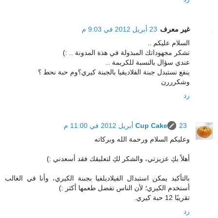
غير معرف
23 أبريل 2012 في 9:03 م
السلام عليكم ..
تشكر مجهوداتك المبذولة في هذة المدونة .. :)
عندي سؤال بالنسبة للكريمة ..
ينفع نستبدل جبنة الفلاديفيا بالجبنة كيري؟وم حبة نحط ؟
وشكرررن
رد
23 أبريل 2012 في 11:00 م
Cup Cake
وعليكم السلام ورحمة الله وبركاته
أهلاً بكِ عزيزتي، والشكر لكِ لتعليقك فقد أسعدني :)
بالتأكيد يمكن استبدال الفيلاديلفيا بجبنة الكيري، وأنا في الغالب
أستخدم الكيري؛ لأن الناس تفضل طعمها أكثر :)
تقريبًا 12 حبة كيري.
رد