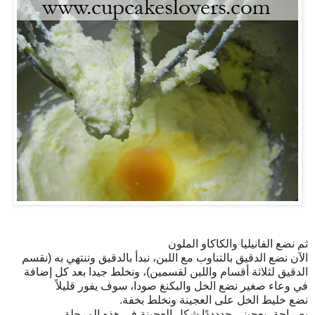
ثم نضع الفانيليا والكاكاو الملون
الآن نضع الدقيق بالتناوب مع اللبن، نبدأ بالدقيق وننتهي به (نقسم
الدقيق لثلاثة أقسام واللبن لقسمين)، ونخلط جيدا بعد كل إضافة
في وعاء صغير نضع الخل والبكنغ صودا، سوف يفور قليلاً
نضع خليط الخل على العجينة ونخلط بخفة.
بصراحة، يعجبني جددددًا شكل العجينة في هذه المرحلة