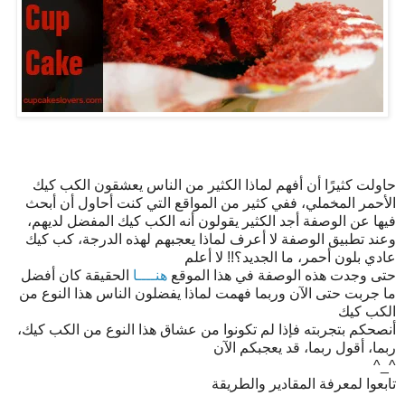
حاولت كثيرًا أن أفهم لماذا الكثير من الناس يعشقون الكب كيك
الأحمر المخملي، ففي كثير من المواقع التي كنت أحاول أن أبحث
فيها عن الوصفة أجد الكثير يقولون أنه الكب كيك المفضل لديهم،
وعند تطبيق الوصفة لا أعرف لماذا يعجبهم لهذه الدرجة، كب كيك
عادي بلون أحمر، ما الجديد؟!! لا أعلم
حتى وجدت هذه الوصفة في هذا الموقع
هنــــا
الحقيقة كان أفضل
ما جربت حتى الآن وربما فهمت لماذا يفضلون الناس هذا النوع من
الكب كيك
أنصحكم بتجربته فإذا لم تكونوا من عشاق هذا النوع من الكب كيك،
ربما، أقول ربما، قد يعجبكم الآن
^_^
تابعوا لمعرفة المقادير والطريقة