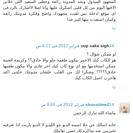
المجهود المبذول وبجد المدونة رائعة وحظى السعيد اللى خلانى
الاقيها اليوم من كل قلبى اشكرك عليها وانا اصلا لااشارك بالرد فى
اى موقع ادخلة بس لقيت مجهودك واضح وفكرة مدونتك رائعة
وكمان استفدت منها كتير جدا
رد
14 فبراير 2012 في 6:17 ص
cup cake sigh
لو ممكن شؤال ؟
هو الكاب كيك الاحمر بيكون طعمة حلو والا حادق؟؟ وكريمة الجبنة
ممكن استخدمها مع اى نوع كاب كيك اخر عادى والا بيكون طعمها
حادق؟؟؟؟؟ وشكرا لك من القلب علشان مدونتك خلتنى اكيد
هاجرب اعمل الكاب كيك
رد
14 فبراير 2012 في 8:55 ص
chocotime2
ماشاء الله تبارك الرحمن
حابه اسالك عن حلا اسمه الديو مو الليدو لا الديو ياريت اذا تعرفيه
تخبريني عنه شاكره لك حسن تعاملك