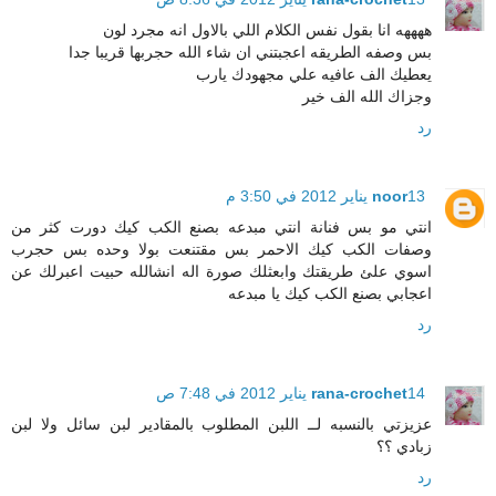
ههههه انا بقول نفس الكلام اللي بالاول انه مجرد لون
بس وصفه الطريقه اعجبتني ان شاء الله حجربها قريبا جدا
يعطيك الف عافيه علي مجهودك يارب
وجزاك الله الف خير
رد
13 يناير 2012 في 3:50 م
noor
انتي مو بس فنانة انتي مبدعه بصنع الكب كيك دورت كثر من
وصفات الكب كيك الاحمر بس مقتنعت بولا وحده بس حجرب
اسوي علئ طريقتك وابعثلك صورة اله انشالله حبيت اعبرلك عن
اعجابي بصنع الكب كيك يا مبدعه
رد
14 يناير 2012 في 7:48 ص
rana-crochet
عزيزتي بالنسبه لــ اللبن المطلوب بالمقادير لبن سائل ولا لبن
زبادي ؟؟
رد