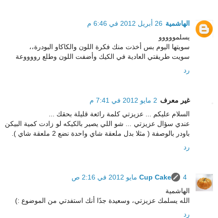
الهاشمية
26 أبريل 2012 في 6:46 م
يسلمووووو
سويتها اليوم بس أخذت منك فكرة اللون والكاكاو البودرة،،
سويت طريقتي العادية في الكيك وأضفت اللون وطلع رووووعة
رد
غير معرف
2 مايو 2012 في 7:41 م
السلام عليكم ... عزيزتي كلمة رائعة قليلة بحقك ...
عندي سؤال عزيزتي ... شو اللي يصير بالكيكه لو زادت كمية البيكن
باودر بالوصفة ( مثلا بدل ملعقة شاي واحدة نضع 2 ملعقة شاي ).
رد
4 مايو 2012 في 2:16 ص
Cup Cake
الهاشمية
الله يسلمك عزيزتي، وسعيدة جدًا أنك استفدتي من الموضوع :)
رد