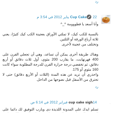
رد
22 يناير 2012 في 3:54 م
Cup Cake
وأنا أسعد يا فطووومة ^_^
بالنسبة للكب كيك، لا تملئي الأوراق بعجينة الكب كيك كثيرًا، يعني
ثلاثة أرباع الورقة أو الثلثين.
وتختلف من عجينة لأخرى.
وهناك طريقة أخرى يمكن أن تساعد، وهي أن تجعلي الفرن على
400 فهرنهايت، ما يقارب 200 مئوي، أول ثلاث دقائق أو أربع
دقائق، ثم تخفضي درجة حرارة الفرن للدرجة المطلوبة سواء كانت
160 مئوي أو 175.
واحذري أن تزيد عن هذه المدة (الثلاث أو الأربع دقائق) حتى لا
تحترق من الأسفل قبل نضوجها من الداخل.
رد
14 فبراير 2012 في 6:14 ص
cup cake sigh
تسلم ايدك على المدونة اللذيذة دى ويارب التوفيق لك دائما على