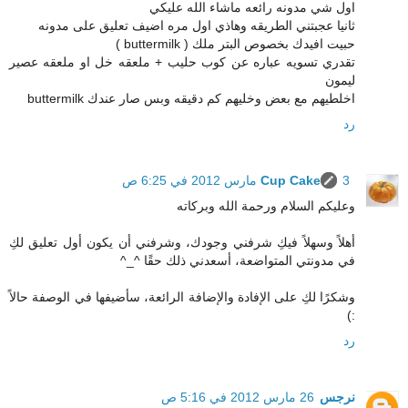
اول شي مدونه رائعه ماشاء الله عليكي
ثانيا عجبتني الطريقه وهاذي اول مره اضيف تعليق على مدونه
حبيت افيدك بخصوص البتر ملك ( buttermilk )
تقدري تسويه عباره عن كوب حليب + ملعقه خل او ملعقه عصير
ليمون
اخلطيهم مع بعض وخليهم كم دقيقه وبس صار عندك buttermilk
رد
3 مارس 2012 في 6:25 ص
Cup Cake
وعليكم السلام ورحمة الله وبركاته
أهلاً وسهلاً فيكِ شرفني وجودك، وشرفني أن يكون أول تعليق لكِ
في مدونتي المتواضعة، أسعدني ذلك حقًا ^_^
وشكرًا لكِ على الإفادة والإضافة الرائعة، سأضيفها في الوصفة حالاً
:)
رد
نرجس
26 مارس 2012 في 5:16 ص