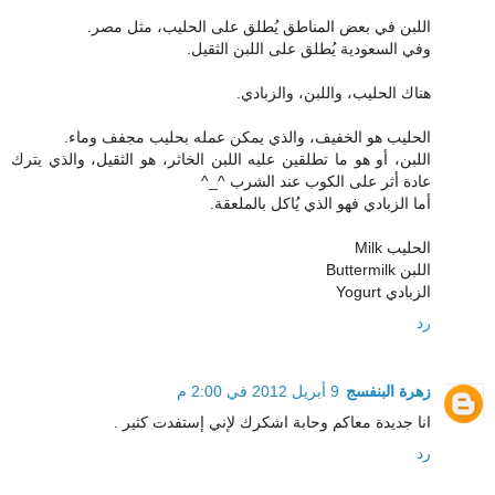
اللبن في بعض المناطق يُطلق على الحليب، مثل مصر.
وفي السعودية يُطلق على اللبن الثقيل.
هناك الحليب، واللبن، والزبادي.
الحليب هو الخفيف، والذي يمكن عمله بحليب مجفف وماء.
اللبن، أو هو ما تطلقين عليه اللبن الخاثر، هو الثقيل، والذي يترك
عادة أثر على الكوب عند الشرب ^_^
أما الزبادي فهو الذي يُاكل بالملعقة.
الحليب Milk
اللبن Buttermilk
الزبادي Yogurt
رد
زهرة البنفسج
9 أبريل 2012 في 2:00 م
انا جديدة معاكم وحابة اشكرك لإني إستفدت كثير .
رد