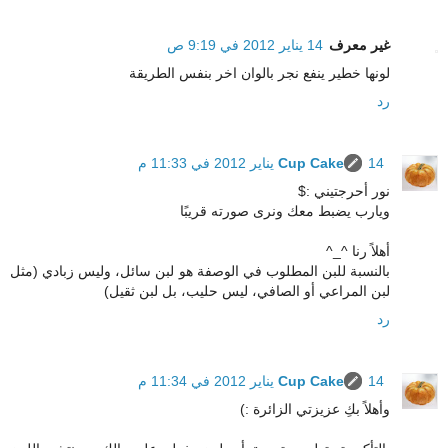
غير معرف
14 يناير 2012 في 9:19 ص
لونها خطير ينفع نجر بالوان اخر بنفس الطريقة
رد
14 يناير 2012 في 11:33 م
Cup Cake
نور أحرجتيني :$
ويارب يضبط معك ونرى صورته قريبًا
أهلاً رنا ^_^
بالنسبة للبن المطلوب في الوصفة هو لبن سائل، وليس زبادي (مثل
لبن المراعي أو الصافي، ليس حليب، بل لبن ثقيل)
رد
14 يناير 2012 في 11:34 م
Cup Cake
وأهلاً بكِ عزيزتي الزائرة :)