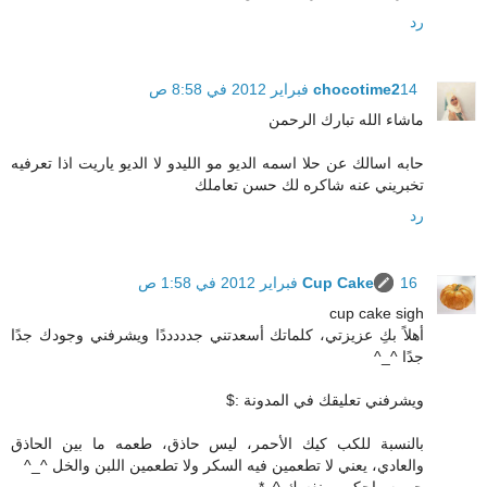
رد
14 فبراير 2012 في 8:58 ص
chocotime2
ماشاء الله تبارك الرحمن
حابه اسالك عن حلا اسمه الديو مو الليدو لا الديو ياريت اذا تعرفيه
تخبريني عنه شاكره لك حسن تعاملك
رد
16 فبراير 2012 في 1:58 ص
Cup Cake
cup cake sigh
أهلاً بكِ عزيزتي، كلماتك أسعدتني جدددددًا ويشرفني وجودك جدًا
جدًا ^_^
ويشرفني تعليقك في المدونة :$
بالنسبة للكب كيك الأحمر، ليس حاذق، طعمه ما بين الحاذق
والعادي، يعني لا تطعمين فيه السكر ولا تطعمين اللبن والخل ^_^