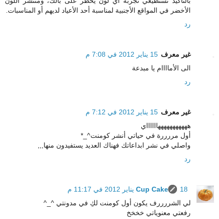
بالتأكيد تستطيعي تجربة أي لون يخطر على بالك، ومنتشر اللون
الأخضر في المواقع الأجنبية لمناسبة أحد الأعياد لديهم أو المناسبات.
رد
غير معرف
15 يناير 2012 في 7:08 م
الى الأماااام يا مبدعة
رد
غير معرف
15 يناير 2012 في 7:12 م
هههههههههههااااااي
أول مررررة في حياتي أنشر كومنت^_*
واصلي في نشر ابداعاتك فهناك العديد يستفيدون منها,,,
رد
18 يناير 2012 في 11:17 م
Cup Cake
لي الشررررف يكون أول كومنت لكِ في مدونتي ^_^
رفعتي معنوياتي خخخخ