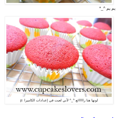
يم يم ^_*
لونها هنا رااااائع ^_^ لأني لعبت في إعدادات الكاميرا :p