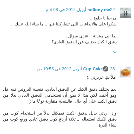
22 أبريل 2012 في 4:08 م
no0ony me
مرحبا يا حلوة ..
شكرا على هالابداعات اللي تشاركينا فيها .. ما شاء الله عليك ..
بما اني مبتدئة .. عندي سؤال..
دقيق الكيك يختلف عن الدقيق العادي؟
رد
23 أبريل 2012 في 10:55 ص
Cup Cake
أهلاً بكِ عزيزتي :)
نعم يختلف دقيق الكيك عن الدقيق العادي، فنسبة البروتين فيه أقل
وهو أخف. لكن هذا لا يمنع أن تستخدمي الدقيق العادي بدلا من
دقيق الكيك على أي حال، فالنتيجة متقاربة نوعًا ما :)
وإذا أردتي بديل لدقيق الكيك فيمكنك بدلاً من استخدام كوب من
دقيق الكيك استبداله بـ ثلاثة أرباع كوب دقيق عادي وربع كوب من
نشاء الذرة.
رد