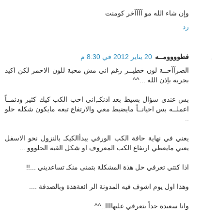
وإن شاء الله مو آآآآخر كومنت
رد
فطوووومــه
20 يناير 2012 في 8:30 م
الصرآآحــة لون خطيــر رغم اني مش محبة للون الاحمر لكن اكيد
بجربه بإذن الله ...^^
بس عندي سؤال بسيط بعد اذنكـ,اني احب الكب كيك كثير ودئمــاً
اعملــه بس احيانــاً مايضبط معي والارتفاع تبعه مايكون شكله حلو
..
يعني في نهاية حافة الكب الورقي يبدأالكيكـ بالنزول نحو الاسفل
يعني مايعطي ارتفاع الكب المعروف او شكل القبة الحلووو ...
اذا كنتي تعرفي حل هذة المشكلة بتمنى منكـ تساعديني ...!!
وهذا اول يوم اشوف فيه المدونة الر ائعةهذة وبالصدفة ....
وانا سعيدة جداً بتعرفي عليهاااا..^^