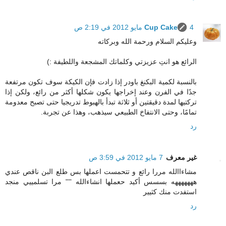
4 مايو 2012 في 2:19 ص
Cup Cake
وعليكم السلام ورحمة الله وبركاته
الرائع هو انتِ عزيزتي وكلماتك المشجعة واللطيفة :)
بالنسبة لكمية البكنغ باودر إذا زادت فإن الكيكة سوف تكون مرتفعة
جدًا في الفرن وعند إخراجها يكون شكلها أكثر من رائع، ولكن إذا
تركتيها لمدة دقيقتين أو ثلاثة تبدأ بالهبوط تدريجيا حتى تصبح معدومة
تمامًا، وحتى الانتفاخ الطبيعي سيذهب، وهذا عن تجربة.
رد
غير معرف
7 مايو 2012 في 3:59 ص
مشاءاالله مررا رائع و تتحمست اعملها بس طلع البن ناقص عندي
هههههههه بسسس أكيد حعملها انشاءالله '''' مرا تسلمييي منجد
استفدت منك كثيير
رد