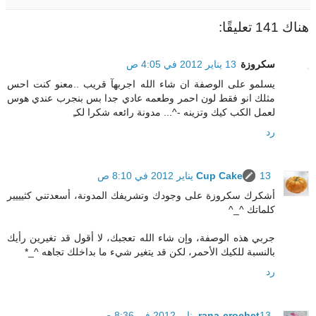
هناك 141 تعليقًا:
سكروزة
13 يناير 2012 في 4:05 ص
يسلمو على الوصفة ان شاء الله اجربهآ قريب ..معنو كنت احس
مثلك انو فقط لون احمر وطعمه عادي جدا بس بنجرب عندي هوس
لعمل الكب كيك وتزينه -^... مدونة رائعه شكرا لكـِ
رد
13 يناير 2012 في 8:10 ص
Cup Cake
أشكرك سكروزة على وجودك وتشريفك المدونة، أسعدتني كثيييير
كلماتك ^_^
جربي هذه الوصفة، وإن شاء الله تعجبك، لا أقول قد تغيرين رأيك
بالنسبة للكيك الأحمر، لكن قد يتغير شيء ما بداخلك تجاهه ^_*
رد
13 يناير 2012 في 8:36 ص
rana-crochet