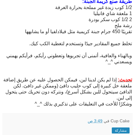
طريقة صنع كريمة الجبنة:
1/2 كوب زبدة غير مملحة بحرارة الغرفة
1 ملعقة شاي فانيليا
2 1/2 كوب سكر بودرة
رشة ملح
تقريبًا 450 جرام جبنة كريمية مثل فيلادلفيا أو ما يشابهها
تخلط جميع المقادير جيدًا وتستخدم لتغطية الكب كيك.
وبالهناء والعافية، أتمنى أن تجربوها وتعطوني رأيكم، فرأيكم يهمني
ويسعدني ^_^
تحديث:
إذا لم يكن لدينا لبن، فيمكن الحصول عليه عن طريق إضافة
ملعقة خل كبيرة إلى كوب حليب دافئ (وممكن غير دافئ، لكن
الدافئ سيتحول للبن بشكل أسرع)، ونتركه دون تحريك حتى يتحول
إلى لبن.
وشكرًا للأخت في التعليقات على تذكيري بذلك ^_^
Cup Cake
في
3:49 ص
مشاركة