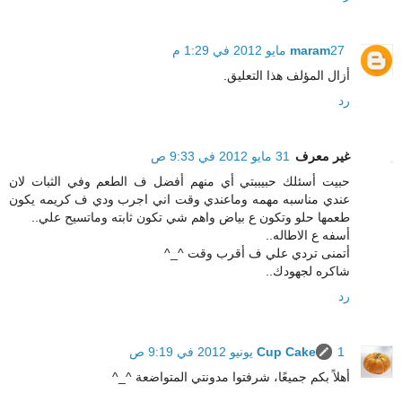
27 مايو 2012 في 1:29 م
maram
أزال المؤلف هذا التعليق.
رد
غير معرف
31 مايو 2012 في 9:33 ص
حبيت أسئلك حبيببتي أي منهم أفضل ف الطعم وفي الثبات لان
عندي مناسبه مهمه وماعندي وقت اني اجرب ودي ف كريمه يكون
طعمها حلو وتكون ع بياض واهم شي تكون ثابته وماتسيح علي..
أسفه ع الاطاله..
أتمنى تردي علي ف أقرب وقت ^_^
شاكره لجهودك..
رد
1 يونيو 2012 في 9:19 ص
Cup Cake
أهلاً بكم جميعًا، شرفتوا مدونتي المتواضعة ^_^