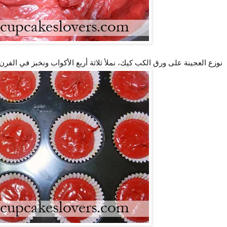
نوزع العجينة على ورق الكب كيك، نملأ ثلاثة أربع الأكواب ونخبز في الفرن لمدة 15-20