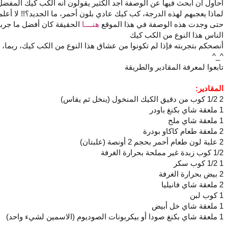
أحاول أن أبحث فيها عن الوصفة أجد الكثير يقولون أنه الكب كيك المفض
لماذا يعجبهم لهذه الدرجة، كب كيك عادي بلون أحمر، ما الجديد؟!! لا أعلم
حتى وجدت هذه الوصفة في هذا الموقع
هنــــا
الحقيقة كان أفضل ما جرب
الناس هذا النوع من الكب كيك
أنصحكم بتجربته فإذا لم تكونوا من عشاق هذا النوع من الكب كيك، ربما، أ
^_^
تابعوا لمعرفة المقادير والطريقة
المقادير:
2 1/2 كوب من دقيق الكيك المنخول (ينخل ثم يقاس)
1 ملعقة شاي بكنغ باودر
1 ملعقة شاي ملح
2 ملعقة طعام كاكاو بودرة
2 علبة لون طعام أحمر بحجم 2 أونصة (علبتان)
1/2 كوب زبدة غير مملحة بحرارة الغرفة
1 1/2 كوب سكر
2 بيض بحرارة الغرفة
2 ملعقة شاي فانيليا
1 كوب لبن
1 ملعقة شاي خل أبيض
1 ملعقة شاي بكنغ صودا أو بيكربونات الصوديوم (الاسمين لشيء واحد)