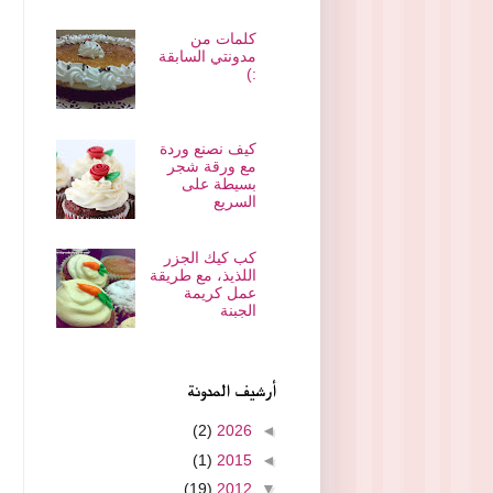
كلمات من
مدونتي السابقة
:)
كيف نصنع وردة
مع ورقة شجر
بسيطة على
السريع
كب كيك الجزر
اللذيذ، مع طريقة
عمل كريمة
الجبنة
أرشيف المدونة
(2)
2026
◄
(1)
2015
◄
(19)
2012
▼