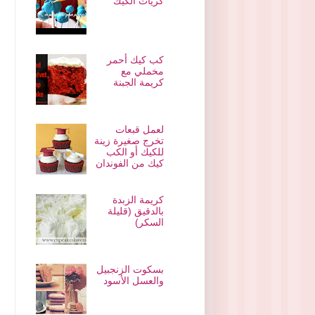
كريات الكيك
كب كيك أحمر
مخملي مع
كريمة الجبنة
لعمل قبعات
تخرج صغيرة زينة
للكيك أو الكب
كيك من الفوندان
كريمة الزبدة
بالدقيق (قليلة
السكر)
بسكوت الزنجبيل
والعسل الأسود