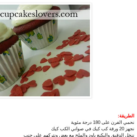
الطريقة:
نحمي الفرن على 180 درجة مئوية
نجهز 20 ورقة كب كيك في صواني الكب كيك
ننخل الدقيق والبكنغ باود والملح مع بعض ونتركهم على جنب