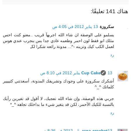
هناك 141 تعليقًا:
سكروزة
13 يناير 2012 في 4:05 ص
يسلمو على الوصفة ان شاء الله اجربهآ قريب ..معنو كنت احس
مثلك انو فقط لون احمر وطعمه عادي جدا بس بنجرب عندي هوس
لعمل الكب كيك وتزينه -^... مدونة رائعه شكرا لكـِ
رد
13 يناير 2012 في 8:10 ص
Cup Cake
أشكرك سكروزة على وجودك وتشريفك المدونة، أسعدتني كثيييير
كلماتك ^_^
جربي هذه الوصفة، وإن شاء الله تعجبك، لا أقول قد تغيرين رأيك
بالنسبة للكيك الأحمر، لكن قد يتغير شيء ما بداخلك تجاهه ^_*
رد
13 يناير 2012 في 8:36 ص
rana-crochet