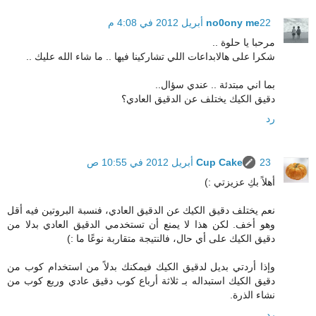
22 أبريل 2012 في 4:08 م
no0ony me
مرحبا يا حلوة ..
شكرا على هالابداعات اللي تشاركينا فيها .. ما شاء الله عليك ..
بما اني مبتدئة .. عندي سؤال..
دقيق الكيك يختلف عن الدقيق العادي؟
رد
23 أبريل 2012 في 10:55 ص
Cup Cake
أهلاً بكِ عزيزتي :)
نعم يختلف دقيق الكيك عن الدقيق العادي، فنسبة البروتين فيه أقل
وهو أخف. لكن هذا لا يمنع أن تستخدمي الدقيق العادي بدلا من
دقيق الكيك على أي حال، فالنتيجة متقاربة نوعًا ما :)
وإذا أردتي بديل لدقيق الكيك فيمكنك بدلاً من استخدام كوب من
دقيق الكيك استبداله بـ ثلاثة أرباع كوب دقيق عادي وربع كوب من
نشاء الذرة.
رد