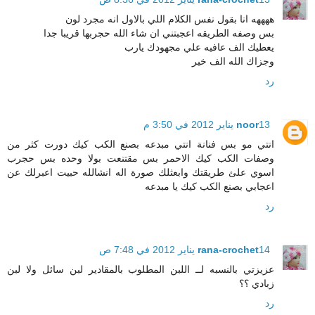
ههههه انا بقول نفس الكلام اللي بالاول انه مجرد لون
بس وصفه الطريقه اعجبتني ان شاء الله حجربها قريبا جدا
يعطيك الف عافيه علي مجهودك يارب
وجزاك الله الف خير
رد
13 يناير 2012 في 3:50 م
noor
انتي مو بس فنانة انتي مبدعه بصنع الكب كيك دورت كثر من
وصفات الكب كيك الاحمر بس مقتنعت بولا وحده بس حجرب
اسوي علئ طريقتك وابعثلك صورة اله انشالله حبيت اعبرلك عن
اعجابي بصنع الكب كيك يا مبدعه
رد
14 يناير 2012 في 7:48 ص
rana-crochet
عزيزتي بالنسبه لــ اللبن المطلوب بالمقادير لبن سائل ولا لبن
زبادي ؟؟
رد