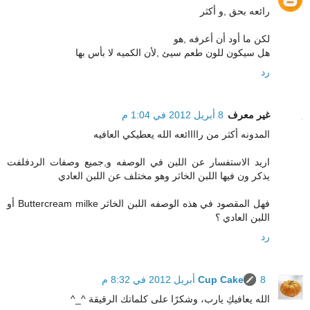
رائعه بحق ,و أكثر
لكن ما أود أن أعرفه ,هو
هل سيكون للون طعم سيئ ,لأن الكميه لا بأس بها
رد
غير معرف
8 أبريل 2012 في 1:04 م
المدونه أكثر من راااائعه الله يعطيكي العافيه
اريد الاستفسار عن اللبن في الوصفه و,جميع وصفات الردفلفت
يذكر ون فيها اللبن الخاثر وهو مختلف عن اللبن العادي
فهل المقصود في هذه الوصفه اللبن الخاثر Buttercream milke أو
اللبن العادي ؟
رد
8 أبريل 2012 في 8:32 م
Cup Cake
الله يعافيكِ يارب، وشكرًا على كلماتك الرقيقة ^_^