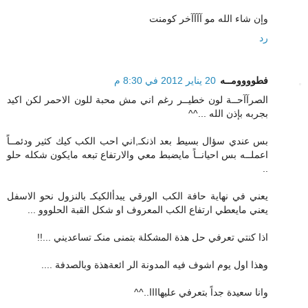
وإن شاء الله مو آآآآخر كومنت
رد
فطوووومــه
20 يناير 2012 في 8:30 م
الصرآآحــة لون خطيــر رغم اني مش محبة للون الاحمر لكن اكيد
بجربه بإذن الله ...^^
بس عندي سؤال بسيط بعد اذنكـ,اني احب الكب كيك كثير ودئمــاً
اعملــه بس احيانــاً مايضبط معي والارتفاع تبعه مايكون شكله حلو
..
يعني في نهاية حافة الكب الورقي يبدأالكيكـ بالنزول نحو الاسفل
يعني مايعطي ارتفاع الكب المعروف او شكل القبة الحلووو ...
اذا كنتي تعرفي حل هذة المشكلة بتمنى منكـ تساعديني ...!!
وهذا اول يوم اشوف فيه المدونة الر ائعةهذة وبالصدفة ....
وانا سعيدة جداً بتعرفي عليهاااا..^^