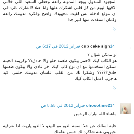
المجهود المبذول وبجد المدونة رائعة وحظى السعيد اللى خلانى
الاقيها اليوم من كل قلبى اشكرك عليها وانا اصلا لااشارك بالرد فى
اى موقع ادخلة بس لقيت مجهودك واضح وفكرة مدونتك رائعة
وكمان استفدت منها كتير جدا
رد
14 فبراير 2012 في 6:17 ص
cup cake sigh
لو ممكن شؤال ؟
هو الكاب كيك الاحمر بيكون طعمة حلو والا حادق؟؟ وكريمة الجبنة
ممكن استخدمها مع اى نوع كاب كيك اخر عادى والا بيكون طعمها
حادق؟؟؟؟؟ وشكرا لك من القلب علشان مدونتك خلتنى اكيد
هاجرب اعمل الكاب كيك
رد
14 فبراير 2012 في 8:55 ص
chocotime2
ماشاء الله تبارك الرحمن
حابه اسالك عن حلا اسمه الديو مو الليدو لا الديو ياريت اذا تعرفيه
تخبريني عنه شاكره لك حسن تعاملك