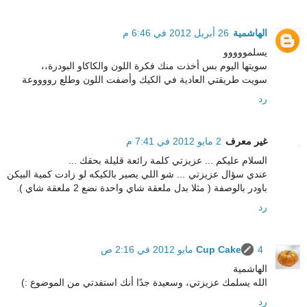
الهاشمية
26 أبريل 2012 في 6:46 م
يسلمووووو
سويتها اليوم بس أخذت منك فكرة اللون والكاكاو البودرة،،
سويت طريقتي العادية في الكيك وأضفت اللون وطلع رووووعة
رد
غير معرف
2 مايو 2012 في 7:41 م
السلام عليكم ... عزيزتي كلمة رائعة قليلة بحقك ...
عندي سؤال عزيزتي ... شو اللي يصير بالكيكه لو زادت كمية البيكن
باودر بالوصفة ( مثلا بدل ملعقة شاي واحدة نضع 2 ملعقة شاي ).
رد
4 مايو 2012 في 2:16 ص
Cup Cake
الهاشمية
الله يسلمك عزيزتي، وسعيدة جدًا أنك استفدتي من الموضوع :)
رد