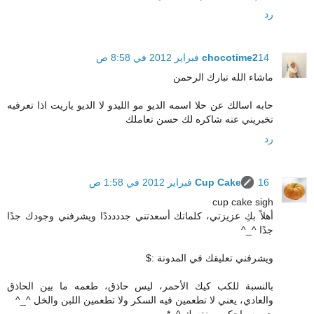
رد
14 فبراير 2012 في 8:58 ص
chocotime2
ماشاء الله تبارك الرحمن
حابه اسالك عن حلا اسمه الديو مو الليدو لا الديو ياريت اذا تعرفيه
تخبريني عنه شاكره لك حسن تعاملك
رد
16 فبراير 2012 في 1:58 ص
Cup Cake
cup cake sigh
أهلاً بكِ عزيزتي، كلماتك أسعدتني جدددددًا ويشرفني وجودك جدًا
جدًا ^_^
ويشرفني تعليقك في المدونة :$
بالنسبة للكب كيك الأحمر، ليس حاذق، طعمه ما بين الحاذق
والعادي، يعني لا تطعمين فيه السكر ولا تطعمين اللبن والخل ^_^