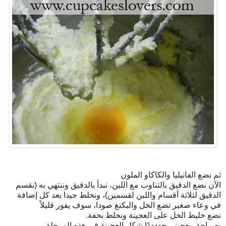
ثم نضع الفانيليا والكاكاو الملون
الآن نضع الدقيق بالتناوب مع اللبن، نبدأ بالدقيق وننتهي به (نقسم
الدقيق لثلاثة أقسام واللبن لقسمين)، ونخلط جيدا بعد كل إضافة
في وعاء صغير نضع الخل والبكنغ صودا، سوف يفور قليلاً
نضع خليط الخل على العجينة ونخلط بخفة.
بصراحة، يعجبني جددددًا شكل العجينة في هذه المرحلة