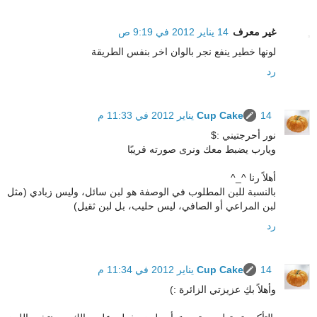
غير معرف
14 يناير 2012 في 9:19 ص
لونها خطير ينفع نجر بالوان اخر بنفس الطريقة
رد
14 يناير 2012 في 11:33 م
Cup Cake
نور أحرجتيني :$
ويارب يضبط معك ونرى صورته قريبًا
أهلاً رنا ^_^
بالنسبة للبن المطلوب في الوصفة هو لبن سائل، وليس زبادي (مثل
لبن المراعي أو الصافي، ليس حليب، بل لبن ثقيل)
رد
14 يناير 2012 في 11:34 م
Cup Cake
وأهلاً بكِ عزيزتي الزائرة :)