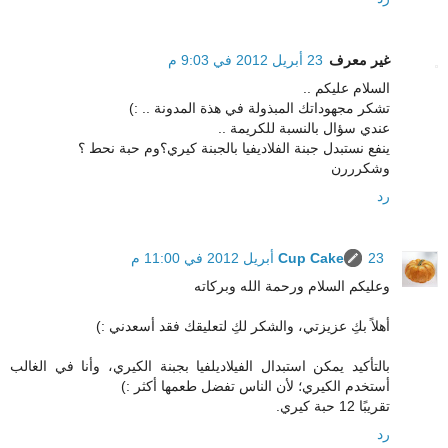
غير معرف
23 أبريل 2012 في 9:03 م
السلام عليكم ..
تشكر مجهوداتك المبذولة في هذة المدونة .. :)
عندي سؤال بالنسبة للكريمة ..
ينفع نستبدل جبنة الفلاديفيا بالجبنة كيري؟وم حبة نحط ؟
وشكرررن
رد
23 أبريل 2012 في 11:00 م
Cup Cake
وعليكم السلام ورحمة الله وبركاته
أهلاً بكِ عزيزتي، والشكر لكِ لتعليقك فقد أسعدني :)
بالتأكيد يمكن استبدال الفيلاديلفيا بجبنة الكيري، وأنا في الغالب
أستخدم الكيري؛ لأن الناس تفضل طعمها أكثر :)
تقريبًا 12 حبة كيري.
رد