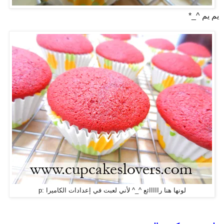
يم يم ^_*
لونها هنا رااااائع ^_^ لأني لعبت في إعدادات الكاميرا :p