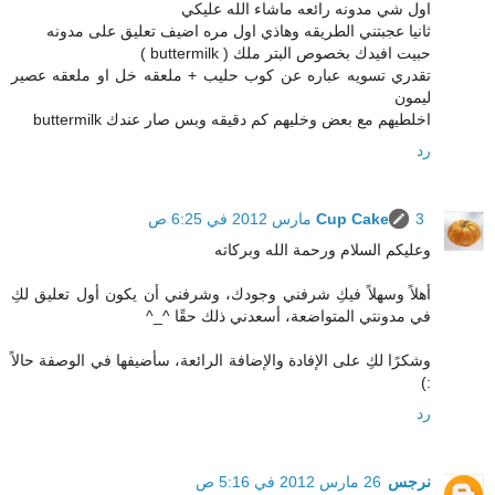
اول شي مدونه رائعه ماشاء الله عليكي
ثانيا عجبتني الطريقه وهاذي اول مره اضيف تعليق على مدونه
حبيت افيدك بخصوص البتر ملك ( buttermilk )
تقدري تسويه عباره عن كوب حليب + ملعقه خل او ملعقه عصير
ليمون
اخلطيهم مع بعض وخليهم كم دقيقه وبس صار عندك buttermilk
رد
3 مارس 2012 في 6:25 ص
Cup Cake
وعليكم السلام ورحمة الله وبركاته
أهلاً وسهلاً فيكِ شرفني وجودك، وشرفني أن يكون أول تعليق لكِ
في مدونتي المتواضعة، أسعدني ذلك حقًا ^_^
وشكرًا لكِ على الإفادة والإضافة الرائعة، سأضيفها في الوصفة حالاً
:)
رد
نرجس
26 مارس 2012 في 5:16 ص