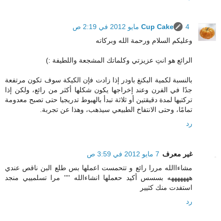
4 مايو 2012 في 2:19 ص
Cup Cake
وعليكم السلام ورحمة الله وبركاته
الرائع هو انتِ عزيزتي وكلماتك المشجعة واللطيفة :)
بالنسبة لكمية البكنغ باودر إذا زادت فإن الكيكة سوف تكون مرتفعة
جدًا في الفرن وعند إخراجها يكون شكلها أكثر من رائع، ولكن إذا
تركتيها لمدة دقيقتين أو ثلاثة تبدأ بالهبوط تدريجيا حتى تصبح معدومة
تمامًا، وحتى الانتفاخ الطبيعي سيذهب، وهذا عن تجربة.
رد
غير معرف
7 مايو 2012 في 3:59 ص
مشاءاالله مررا رائع و تتحمست اعملها بس طلع البن ناقص عندي
هههههههه بسسس أكيد حعملها انشاءالله '''' مرا تسلمييي منجد
استفدت منك كثيير
رد