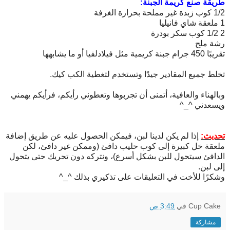
طريقة صنع كريمة الجبنة:
1/2 كوب زبدة غير مملحة بحرارة الغرفة
1 ملعقة شاي فانيليا
2 1/2 كوب سكر بودرة
رشة ملح
تقريبًا 450 جرام جبنة كريمية مثل فيلادلفيا أو ما يشابهها
تخلط جميع المقادير جيدًا وتستخدم لتغطية الكب كيك.
وبالهناء والعافية، أتمنى أن تجربوها وتعطوني رأيكم، فرأيكم يهمني
ويسعدني ^_^
تحديث:
إذا لم يكن لدينا لبن، فيمكن الحصول عليه عن طريق إضافة
ملعقة خل كبيرة إلى كوب حليب دافئ (وممكن غير دافئ، لكن
الدافئ سيتحول للبن بشكل أسرع)، ونتركه دون تحريك حتى يتحول
إلى لبن.
وشكرًا للأخت في التعليقات على تذكيري بذلك ^_^
Cup Cake
في
3:49 ص
مشاركة