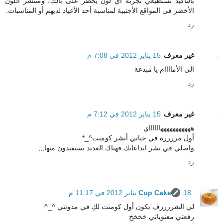
بالتأكيد تستطيعي تجربة أي لون يخطر على بالك، ومنتشر اللون
الأخضر في المواقع الأجنبية لمناسبة أحد الأعياد لديهم أو المناسبات.
رد
غير معرف
15 يناير 2012 في 7:08 م
الى الأماااام يا مبدعة
رد
غير معرف
15 يناير 2012 في 7:12 م
هههههههههههااااااي
أول مررررة في حياتي أنشر كومنت^_*
واصلي في نشر ابداعاتك فهناك العديد يستفيدون منها,,,
رد
18 يناير 2012 في 11:17 م
Cup Cake
لي الشررررف يكون أول كومنت لكِ في مدونتي ^_^
رفعتي معنوياتي خخخخ