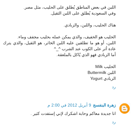
اللبن في بعض المناطق يُطلق على الحليب، مثل مصر.
وفي السعودية يُطلق على اللبن الثقيل.
هناك الحليب، واللبن، والزبادي.
الحليب هو الخفيف، والذي يمكن عمله بحليب مجفف وماء.
اللبن، أو هو ما تطلقين عليه اللبن الخاثر، هو الثقيل، والذي يترك
عادة أثر على الكوب عند الشرب ^_^
أما الزبادي فهو الذي يُاكل بالملعقة.
الحليب Milk
اللبن Buttermilk
الزبادي Yogurt
رد
زهرة البنفسج
9 أبريل 2012 في 2:00 م
انا جديدة معاكم وحابة اشكرك لإني إستفدت كثير .
رد