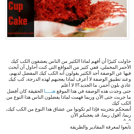
حاولت كثيرًا أن أفهم لماذا الكثير من الناس يعشقون الكب كيك
الأحمر المخملي، ففي كثير من المواقع التي كنت أحاول أن أبحث
فيها عن الوصفة أجد الكثير يقولون أنه الكب كيك المفضل لديهم،
وعند تطبيق الوصفة لا أعرف لماذا يعجبهم لهذه الدرجة، كب كيك
عادي بلون أحمر، ما الجديد؟!! لا أعلم
حتى وجدت هذه الوصفة في هذا الموقع
هنــــا
الحقيقة كان أفضل
ما جربت حتى الآن وربما فهمت لماذا يفضلون الناس هذا النوع من
الكب كيك
أنصحكم بتجربته فإذا لم تكونوا من عشاق هذا النوع من الكب كيك،
ربما، أقول ربما، قد يعجبكم الآن
^_^
تابعوا لمعرفة المقادير والطريقة