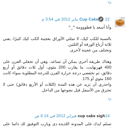
رد
22 يناير 2012 في 3:54 م
Cup Cake
وأنا أسعد يا فطووومة ^_^
بالنسبة للكب كيك، لا تملئي الأوراق بعجينة الكب كيك كثيرًا، يعني
ثلاثة أرباع الورقة أو الثلثين.
وتختلف من عجينة لأخرى.
وهناك طريقة أخرى يمكن أن تساعد، وهي أن تجعلي الفرن على
400 فهرنهايت، ما يقارب 200 مئوي، أول ثلاث دقائق أو أربع
دقائق، ثم تخفضي درجة حرارة الفرن للدرجة المطلوبة سواء كانت
160 مئوي أو 175.
واحذري أن تزيد عن هذه المدة (الثلاث أو الأربع دقائق) حتى لا
تحترق من الأسفل قبل نضوجها من الداخل.
رد
14 فبراير 2012 في 6:14 ص
cup cake sigh
تسلم ايدك على المدونة اللذيذة دى ويارب التوفيق لك دائما على