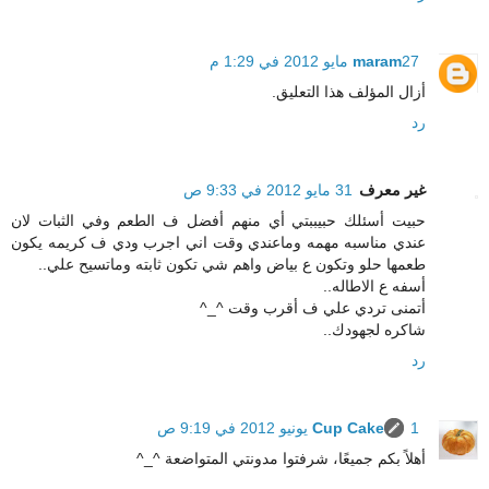
27 مايو 2012 في 1:29 م
maram
أزال المؤلف هذا التعليق.
رد
غير معرف
31 مايو 2012 في 9:33 ص
حبيت أسئلك حبيببتي أي منهم أفضل ف الطعم وفي الثبات لان
عندي مناسبه مهمه وماعندي وقت اني اجرب ودي ف كريمه يكون
طعمها حلو وتكون ع بياض واهم شي تكون ثابته وماتسيح علي..
أسفه ع الاطاله..
أتمنى تردي علي ف أقرب وقت ^_^
شاكره لجهودك..
رد
1 يونيو 2012 في 9:19 ص
Cup Cake
أهلاً بكم جميعًا، شرفتوا مدونتي المتواضعة ^_^