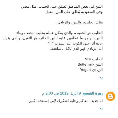
اللبن في بعض المناطق يُطلق على الحليب، مثل مصر.
وفي السعودية يُطلق على اللبن الثقيل.
هناك الحليب، واللبن، والزبادي.
الحليب هو الخفيف، والذي يمكن عمله بحليب مجفف وماء.
اللبن، أو هو ما تطلقين عليه اللبن الخاثر، هو الثقيل، والذي يترك
عادة أثر على الكوب عند الشرب ^_^
أما الزبادي فهو الذي يُاكل بالملعقة.
الحليب Milk
اللبن Buttermilk
الزبادي Yogurt
رد
زهرة البنفسج
9 أبريل 2012 في 2:00 م
انا جديدة معاكم وحابة اشكرك لإني إستفدت كثير .
رد