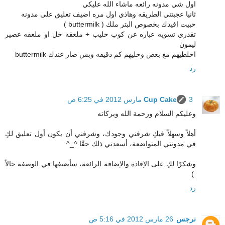
اول شي مدونه رائعه ماشاء الله عليكي
ثانيا عجبتني الطريقه وهاذي اول مره اضيف تعليق على مدونه
حبيت افيدك بخصوص البتر ملك ( buttermilk )
تقدري تسويه عباره عن كوب حليب + ملعقه خل او ملعقه عصير
ليمون
اخلطيهم مع بعض وخليهم كم دقيقه وبس صار عندك buttermilk
رد
3 مارس 2012 في 6:25 ص
Cup Cake
وعليكم السلام ورحمة الله وبركاته
أهلاً وسهلاً فيكِ شرفني وجودك، وشرفني أن يكون أول تعليق لكِ
في مدونتي المتواضعة، أسعدني ذلك حقًا ^_^
وشكرًا لكِ على الإفادة والإضافة الرائعة، سأضيفها في الوصفة حالاً
:)
رد
نرجس
26 مارس 2012 في 5:16 ص