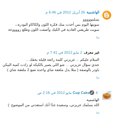
الهاشمية
26 أبريل 2012 في 6:46 م
يسلمووووو
سويتها اليوم بس أخذت منك فكرة اللون والكاكاو البودرة،،
سويت طريقتي العادية في الكيك وأضفت اللون وطلع رووووعة
رد
غير معرف
2 مايو 2012 في 7:41 م
السلام عليكم ... عزيزتي كلمة رائعة قليلة بحقك ...
عندي سؤال عزيزتي ... شو اللي يصير بالكيكه لو زادت كمية البيكن
باودر بالوصفة ( مثلا بدل ملعقة شاي واحدة نضع 2 ملعقة شاي ).
رد
4 مايو 2012 في 2:16 ص
Cup Cake
الهاشمية
الله يسلمك عزيزتي، وسعيدة جدًا أنك استفدتي من الموضوع :)
رد