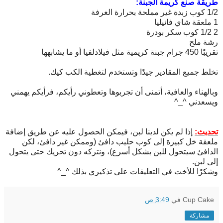
طريقة صنع كريمة الجبنة:
1/2 كوب زبدة غير مملحة بحرارة الغرفة
1 ملعقة شاي فانيليا
2 1/2 كوب سكر بودرة
رشة ملح
تقريبًا 450 جرام جبنة كريمية مثل فيلادلفيا أو ما يشابهها
تخلط جميع المقادير جيدًا وتستخدم لتغطية الكب كيك.
وبالهناء والعافية، أتمنى أن تجربوها وتعطوني رأيكم، فرأيكم يهمني
ويسعدني ^_^
تحديث:
إذا لم يكن لدينا لبن، فيمكن الحصول عليه عن طريق إضافة
ملعقة خل كبيرة إلى كوب حليب دافئ (وممكن غير دافئ، لكن
الدافئ سيتحول للبن بشكل أسرع)، ونتركه دون تحريك حتى يتحول
إلى لبن.
وشكرًا للأخت في التعليقات على تذكيري بذلك ^_^
Cup Cake
في
3:49 ص
مشاركة