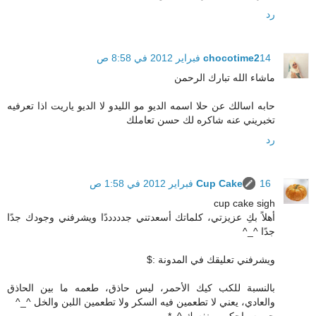
رد
14 فبراير 2012 في 8:58 ص
chocotime2
ماشاء الله تبارك الرحمن
حابه اسالك عن حلا اسمه الديو مو الليدو لا الديو ياريت اذا تعرفيه
تخبريني عنه شاكره لك حسن تعاملك
رد
16 فبراير 2012 في 1:58 ص
Cup Cake
cup cake sigh
أهلاً بكِ عزيزتي، كلماتك أسعدتني جدددددًا ويشرفني وجودك جدًا
جدًا ^_^
ويشرفني تعليقك في المدونة :$
بالنسبة للكب كيك الأحمر، ليس حاذق، طعمه ما بين الحاذق
والعادي، يعني لا تطعمين فيه السكر ولا تطعمين اللبن والخل ^_^