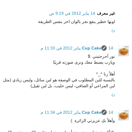
غير معرف
14 يناير 2012 في 9:19 ص
لونها خطير ينفع نجر بالوان اخر بنفس الطريقة
رد
14 يناير 2012 في 11:33 م
Cup Cake
نور أحرجتيني :$
ويارب يضبط معك ونرى صورته قريبًا
أهلاً رنا ^_^
بالنسبة للبن المطلوب في الوصفة هو لبن سائل، وليس زبادي (مثل
لبن المراعي أو الصافي، ليس حليب، بل لبن ثقيل)
رد
14 يناير 2012 في 11:34 م
Cup Cake
وأهلاً بكِ عزيزتي الزائرة :)