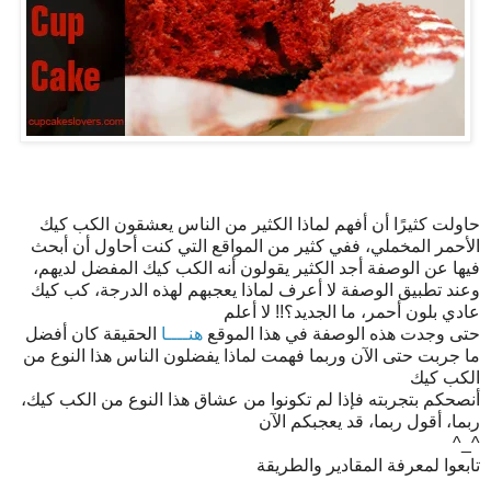
حاولت كثيرًا أن أفهم لماذا الكثير من الناس يعشقون الكب كيك
الأحمر المخملي، ففي كثير من المواقع التي كنت أحاول أن أبحث
فيها عن الوصفة أجد الكثير يقولون أنه الكب كيك المفضل لديهم،
وعند تطبيق الوصفة لا أعرف لماذا يعجبهم لهذه الدرجة، كب كيك
عادي بلون أحمر، ما الجديد؟!! لا أعلم
حتى وجدت هذه الوصفة في هذا الموقع
هنــــا
الحقيقة كان أفضل
ما جربت حتى الآن وربما فهمت لماذا يفضلون الناس هذا النوع من
الكب كيك
أنصحكم بتجربته فإذا لم تكونوا من عشاق هذا النوع من الكب كيك،
ربما، أقول ربما، قد يعجبكم الآن
^_^
تابعوا لمعرفة المقادير والطريقة