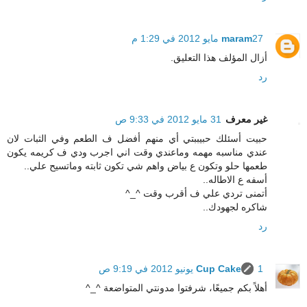
27 مايو 2012 في 1:29 م
maram
أزال المؤلف هذا التعليق.
رد
غير معرف
31 مايو 2012 في 9:33 ص
حبيت أسئلك حبيببتي أي منهم أفضل ف الطعم وفي الثبات لان
عندي مناسبه مهمه وماعندي وقت اني اجرب ودي ف كريمه يكون
طعمها حلو وتكون ع بياض واهم شي تكون ثابته وماتسيح علي..
أسفه ع الاطاله..
أتمنى تردي علي ف أقرب وقت ^_^
شاكره لجهودك..
رد
1 يونيو 2012 في 9:19 ص
Cup Cake
أهلاً بكم جميعًا، شرفتوا مدونتي المتواضعة ^_^