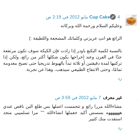
4 مايو 2012 في 2:19 ص
Cup Cake
وعليكم السلام ورحمة الله وبركاته
الرائع هو انتِ عزيزتي وكلماتك المشجعة واللطيفة :)
بالنسبة لكمية البكنغ باودر إذا زادت فإن الكيكة سوف تكون مرتفعة
جدًا في الفرن وعند إخراجها يكون شكلها أكثر من رائع، ولكن إذا
تركتيها لمدة دقيقتين أو ثلاثة تبدأ بالهبوط تدريجيا حتى تصبح معدومة
تمامًا، وحتى الانتفاخ الطبيعي سيذهب، وهذا عن تجربة.
رد
غير معرف
7 مايو 2012 في 3:59 ص
مشاءاالله مررا رائع و تتحمست اعملها بس طلع البن ناقص عندي
هههههههه بسسس أكيد حعملها انشاءالله '''' مرا تسلمييي منجد
استفدت منك كثيير
رد