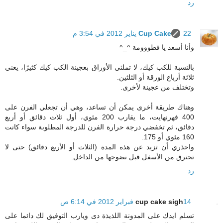
رد
22 يناير 2012 في 3:54 م
Cup Cake
وأنا أسعد يا فطووومة ^_^
بالنسبة للكب كيك، لا تملئي الأوراق بعجينة الكب كيك كثيرًا، يعني
ثلاثة أرباع الورقة أو الثلثين.
وتختلف من عجينة لأخرى.
وهناك طريقة أخرى يمكن أن تساعد، وهي أن تجعلي الفرن على
400 فهرنهايت، ما يقارب 200 مئوي، أول ثلاث دقائق أو أربع
دقائق، ثم تخفضي درجة حرارة الفرن للدرجة المطلوبة سواء كانت
160 مئوي أو 175.
واحذري أن تزيد عن هذه المدة (الثلاث أو الأربع دقائق) حتى لا
تحترق من الأسفل قبل نضوجها من الداخل.
رد
14 فبراير 2012 في 6:14 ص
cup cake sigh
تسلم ايدك على المدونة اللذيذة دى ويارب التوفيق لك دائما على