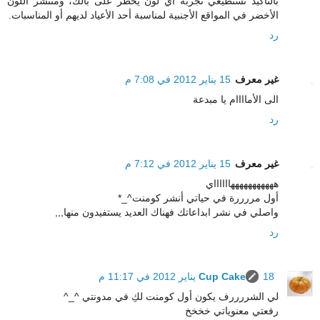
بالتأكيد تستطيعي تجربة أي لون يخطر على بالك، ومنتشر اللون
الأخضر في المواقع الأجنبية لمناسبة أحد الأعياد لديهم أو المناسبات.
رد
غير معرف
15 يناير 2012 في 7:08 م
الى الأماااام يا مبدعة
رد
غير معرف
15 يناير 2012 في 7:12 م
هههههههههههااااااي
أول مررررة في حياتي أنشر كومنت^_*
واصلي في نشر ابداعاتك فهناك العديد يستفيدون منها,,,
رد
18 يناير 2012 في 11:17 م
Cup Cake
لي الشررررف يكون أول كومنت لكِ في مدونتي ^_^
رفعتي معنوياتي خخخخ