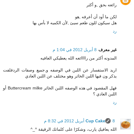
رائعه بحق ,و أكثر
لكن ما أود أن أعرفه ,هو
هل سيكون للون طعم سيئ ,لأن الكميه لا بأس بها
رد
غير معرف
8 أبريل 2012 في 1:04 م
المدونه أكثر من راااائعه الله يعطيكي العافيه
اريد الاستفسار عن اللبن في الوصفه و,جميع وصفات الردفلفت
يذكر ون فيها اللبن الخاثر وهو مختلف عن اللبن العادي
فهل المقصود في هذه الوصفه اللبن الخاثر Buttercream milke أو
اللبن العادي ؟
رد
8 أبريل 2012 في 8:32 م
Cup Cake
الله يعافيكِ يارب، وشكرًا على كلماتك الرقيقة ^_^