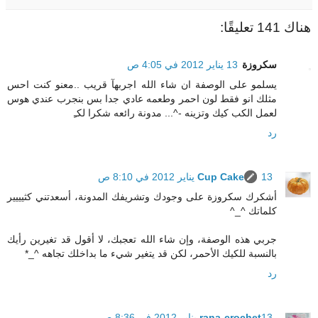
هناك 141 تعليقًا:
سكروزة
13 يناير 2012 في 4:05 ص
يسلمو على الوصفة ان شاء الله اجربهآ قريب ..معنو كنت احس
مثلك انو فقط لون احمر وطعمه عادي جدا بس بنجرب عندي هوس
لعمل الكب كيك وتزينه -^... مدونة رائعه شكرا لكـِ
رد
13 يناير 2012 في 8:10 ص
Cup Cake
أشكرك سكروزة على وجودك وتشريفك المدونة، أسعدتني كثيييير
كلماتك ^_^
جربي هذه الوصفة، وإن شاء الله تعجبك، لا أقول قد تغيرين رأيك
بالنسبة للكيك الأحمر، لكن قد يتغير شيء ما بداخلك تجاهه ^_*
رد
13 يناير 2012 في 8:36 ص
rana-crochet