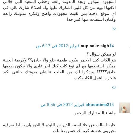
المجهود المبذول وبجد المدونة رائعة وحظى السعيد اللى خلانى
الاقيها اليوم من كل قلبى اشكرك عليها وانا اصلا لااشارك بالرد فى
اى موقع ادخلة بس لقيت مجهودك واضح وفكرة مدونتك رائعة
وكمان استفدت منها كتير جدا
رد
14 فبراير 2012 في 6:17 ص
cup cake sigh
لو ممكن شؤال ؟
هو الكاب كيك الاحمر بيكون طعمة حلو والا حادق؟؟ وكريمة الجبنة
ممكن استخدمها مع اى نوع كاب كيك اخر عادى والا بيكون طعمها
حادق؟؟؟؟؟ وشكرا لك من القلب علشان مدونتك خلتنى اكيد
هاجرب اعمل الكاب كيك
رد
14 فبراير 2012 في 8:55 ص
chocotime2
ماشاء الله تبارك الرحمن
حابه اسالك عن حلا اسمه الديو مو الليدو لا الديو ياريت اذا تعرفيه
تخبريني عنه شاكره لك حسن تعاملك