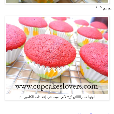
يم يم ^_*
لونها هنا رااااائع ^_^ لأني لعبت في إعدادات الكاميرا :p