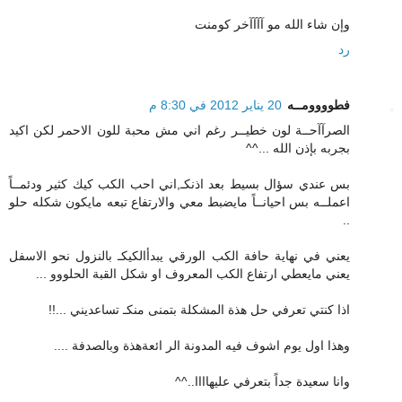
وإن شاء الله مو آآآآخر كومنت
رد
فطوووومــه
20 يناير 2012 في 8:30 م
الصرآآحــة لون خطيــر رغم اني مش محبة للون الاحمر لكن اكيد
بجربه بإذن الله ...^^
بس عندي سؤال بسيط بعد اذنكـ,اني احب الكب كيك كثير ودئمــاً
اعملــه بس احيانــاً مايضبط معي والارتفاع تبعه مايكون شكله حلو
..
يعني في نهاية حافة الكب الورقي يبدأالكيكـ بالنزول نحو الاسفل
يعني مايعطي ارتفاع الكب المعروف او شكل القبة الحلووو ...
اذا كنتي تعرفي حل هذة المشكلة بتمنى منكـ تساعديني ...!!
وهذا اول يوم اشوف فيه المدونة الر ائعةهذة وبالصدفة ....
وانا سعيدة جداً بتعرفي عليهاااا..^^