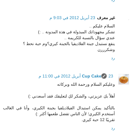
غير معرف
23 أبريل 2012 في 9:03 م
السلام عليكم ..
تشكر مجهوداتك المبذولة في هذة المدونة .. :)
عندي سؤال بالنسبة للكريمة ..
ينفع نستبدل جبنة الفلاديفيا بالجبنة كيري؟وم حبة نحط ؟
وشكرررن
رد
23 أبريل 2012 في 11:00 م
Cup Cake
وعليكم السلام ورحمة الله وبركاته
أهلاً بكِ عزيزتي، والشكر لكِ لتعليقك فقد أسعدني :)
بالتأكيد يمكن استبدال الفيلاديلفيا بجبنة الكيري، وأنا في الغالب
أستخدم الكيري؛ لأن الناس تفضل طعمها أكثر :)
تقريبًا 12 حبة كيري.
رد