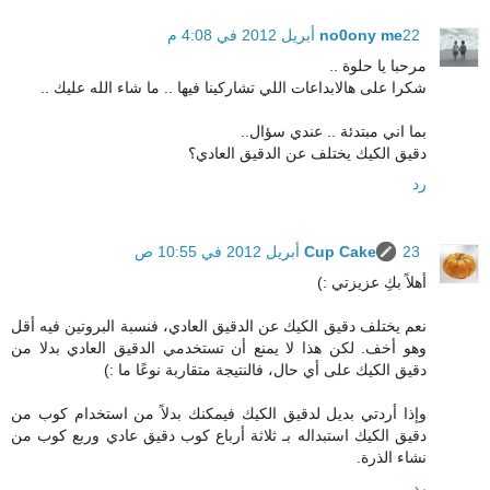
22 أبريل 2012 في 4:08 م
no0ony me
مرحبا يا حلوة ..
شكرا على هالابداعات اللي تشاركينا فيها .. ما شاء الله عليك ..
بما اني مبتدئة .. عندي سؤال..
دقيق الكيك يختلف عن الدقيق العادي؟
رد
23 أبريل 2012 في 10:55 ص
Cup Cake
أهلاً بكِ عزيزتي :)
نعم يختلف دقيق الكيك عن الدقيق العادي، فنسبة البروتين فيه أقل
وهو أخف. لكن هذا لا يمنع أن تستخدمي الدقيق العادي بدلا من
دقيق الكيك على أي حال، فالنتيجة متقاربة نوعًا ما :)
وإذا أردتي بديل لدقيق الكيك فيمكنك بدلاً من استخدام كوب من
دقيق الكيك استبداله بـ ثلاثة أرباع كوب دقيق عادي وربع كوب من
نشاء الذرة.
رد