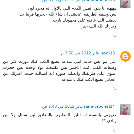
ههههه انا بقول نفس الكلام اللي بالاول انه مجرد لون
بس وصفه الطريقه اعجبتني ان شاء الله حجربها قريبا جدا
يعطيك الف عافيه علي مجهودك يارب
وجزاك الله الف خير
رد
13 يناير 2012 في 3:50 م
noor
انتي مو بس فنانة انتي مبدعه بصنع الكب كيك دورت كثر من
وصفات الكب كيك الاحمر بس مقتنعت بولا وحده بس حجرب
اسوي علئ طريقتك وابعثلك صورة اله انشالله حبيت اعبرلك عن
اعجابي بصنع الكب كيك يا مبدعه
رد
14 يناير 2012 في 7:48 ص
rana-crochet
عزيزتي بالنسبه لــ اللبن المطلوب بالمقادير لبن سائل ولا لبن
زبادي ؟؟
رد