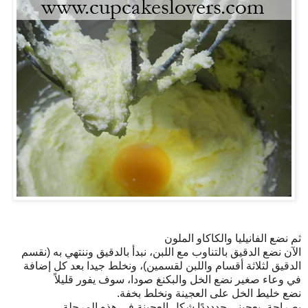
ثم نضع الفانيليا والكاكاو الملون
الآن نضع الدقيق بالتناوب مع اللبن، نبدأ بالدقيق وننتهي به (نقسم
الدقيق لثلاثة أقسام واللبن لقسمين)، ونخلط جيدا بعد كل إضافة
في وعاء صغير نضع الخل والبكنغ صودا، سوف يفور قليلاً
نضع خليط الخل على العجينة ونخلط بخفة.
بصراحة، يعجبني جددددًا شكل العجينة في هذه المرحلة