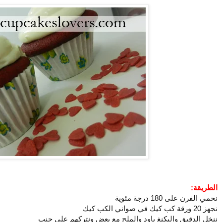
الطريقة:
نحمي الفرن على 180 درجة مئوية
نجهز 20 ورقة كب كيك في صواني الكب كيك
ننخل الدقيق والبكنغ باود والملح مع بعض ونتركهم على جنب