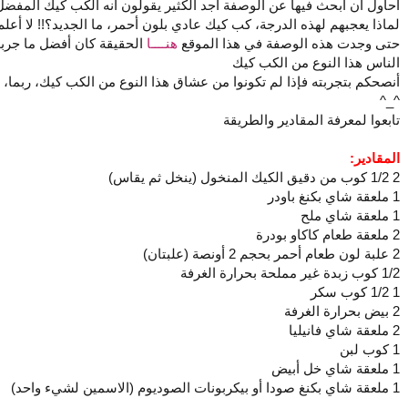
أحاول أن أبحث فيها عن الوصفة أجد الكثير يقولون أنه الكب كيك المفض
لماذا يعجبهم لهذه الدرجة، كب كيك عادي بلون أحمر، ما الجديد؟!! لا أعلم
حتى وجدت هذه الوصفة في هذا الموقع
هنــــا
الحقيقة كان أفضل ما جرب
الناس هذا النوع من الكب كيك
أنصحكم بتجربته فإذا لم تكونوا من عشاق هذا النوع من الكب كيك، ربما، أ
^_^
تابعوا لمعرفة المقادير والطريقة
المقادير:
2 1/2 كوب من دقيق الكيك المنخول (ينخل ثم يقاس)
1 ملعقة شاي بكنغ باودر
1 ملعقة شاي ملح
2 ملعقة طعام كاكاو بودرة
2 علبة لون طعام أحمر بحجم 2 أونصة (علبتان)
1/2 كوب زبدة غير مملحة بحرارة الغرفة
1 1/2 كوب سكر
2 بيض بحرارة الغرفة
2 ملعقة شاي فانيليا
1 كوب لبن
1 ملعقة شاي خل أبيض
1 ملعقة شاي بكنغ صودا أو بيكربونات الصوديوم (الاسمين لشيء واحد)