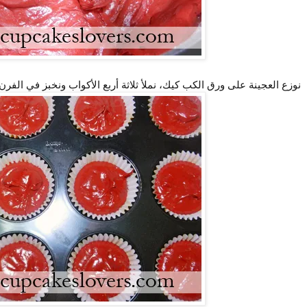
نوزع العجينة على ورق الكب كيك، نملأ ثلاثة أربع الأكواب ونخبز في الفرن لمدة 15-20