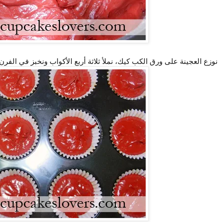
نوزع العجينة على ورق الكب كيك، نملأ ثلاثة أربع الأكواب ونخبز في الفرن لمدة 15-20