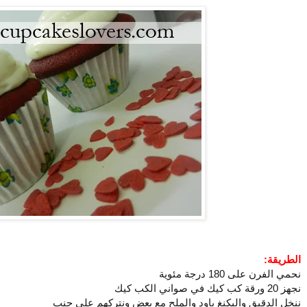
الطريقة:
نحمي الفرن على 180 درجة مئوية
نجهز 20 ورقة كب كيك في صواني الكب كيك
ننخل الدقيق والبكنغ باود والملح مع بعض ونتركهم على جنب