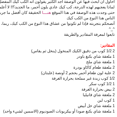
أحاول أن أبحث فيها عن الوصفة أجد الكثير يقولون أنه الكب كيك المفض
لماذا يعجبهم لهذه الدرجة، كب كيك عادي بلون أحمر، ما الجديد؟!! لا أعلم
حتى وجدت هذه الوصفة في هذا الموقع
هنــــا
الحقيقة كان أفضل ما جرب
الناس هذا النوع من الكب كيك
أنصحكم بتجربته فإذا لم تكونوا من عشاق هذا النوع من الكب كيك، ربما، أ
^_^
تابعوا لمعرفة المقادير والطريقة
المقادير:
2 1/2 كوب من دقيق الكيك المنخول (ينخل ثم يقاس)
1 ملعقة شاي بكنغ باودر
1 ملعقة شاي ملح
2 ملعقة طعام كاكاو بودرة
2 علبة لون طعام أحمر بحجم 2 أونصة (علبتان)
1/2 كوب زبدة غير مملحة بحرارة الغرفة
1 1/2 كوب سكر
2 بيض بحرارة الغرفة
2 ملعقة شاي فانيليا
1 كوب لبن
1 ملعقة شاي خل أبيض
1 ملعقة شاي بكنغ صودا أو بيكربونات الصوديوم (الاسمين لشيء واحد)