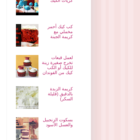
كريات الكيك
كب كيك أحمر
مخملي مع
كريمة الجبنة
لعمل قبعات
تخرج صغيرة زينة
للكيك أو الكب
كيك من الفوندان
كريمة الزبدة
بالدقيق (قليلة
السكر)
بسكوت الزنجبيل
والعسل الأسود