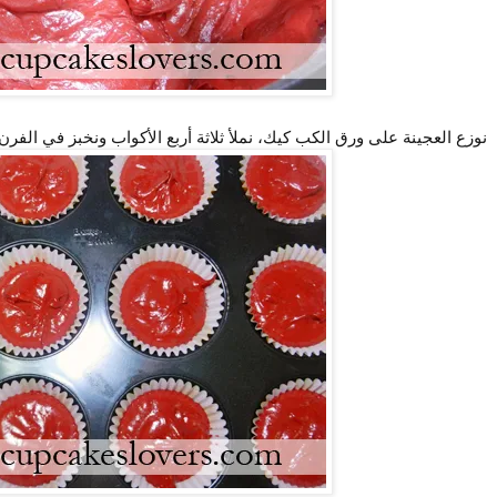
نوزع العجينة على ورق الكب كيك، نملأ ثلاثة أربع الأكواب ونخبز في الفرن لمدة 15-20