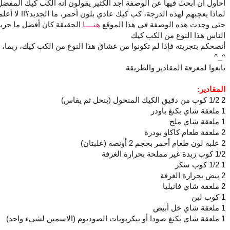
أحاول أن أبحث فيها عن الوصفة أجد الكثير يقولون أنه الكب كيك المفض
لماذا يعجبهم لهذه الدرجة، كب كيك عادي بلون أحمر، ما الجديد؟!! لا أعلم
حتى وجدت هذه الوصفة في هذا الموقع
هنــــا
الحقيقة كان أفضل ما جرب
الناس هذا النوع من الكب كيك
أنصحكم بتجربته فإذا لم تكونوا من عشاق هذا النوع من الكب كيك، ربما، أ
^_^
تابعوا لمعرفة المقادير والطريقة
المقادير:
2 1/2 كوب من دقيق الكيك المنخول (ينخل ثم يقاس)
1 ملعقة شاي بكنغ باودر
1 ملعقة شاي ملح
2 ملعقة طعام كاكاو بودرة
2 علبة لون طعام أحمر بحجم 2 أونصة (علبتان)
1/2 كوب زبدة غير مملحة بحرارة الغرفة
1 1/2 كوب سكر
2 بيض بحرارة الغرفة
2 ملعقة شاي فانيليا
1 كوب لبن
1 ملعقة شاي خل أبيض
1 ملعقة شاي بكنغ صودا أو بيكربونات الصوديوم (الاسمين لشيء واحد)