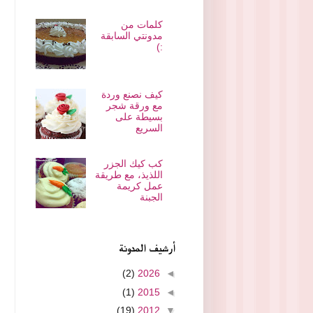
كلمات من
مدونتي السابقة
:)
كيف نصنع وردة
مع ورقة شجر
بسيطة على
السريع
كب كيك الجزر
اللذيذ، مع طريقة
عمل كريمة
الجبنة
أرشيف المدونة
(2)
2026
◄
(1)
2015
◄
(19)
2012
▼