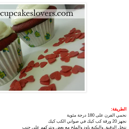
الطريقة:
نحمي الفرن على 180 درجة مئوية
نجهز 20 ورقة كب كيك في صواني الكب كيك
ننخل الدقيق والبكنغ باود والملح مع بعض ونتركهم على جنب