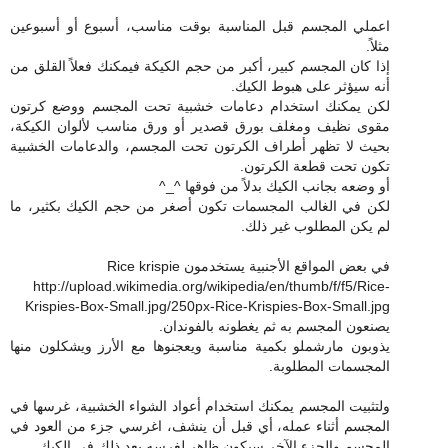
اعملي المجسم قبل المناسبة بوقت مناسب، أسبوع أو أسبوعين
مثلاً.
إذا كان المجسم كبير، أكبر من حجم الكيكة فيمكنك فعلاً القلق من
أنه سيؤثر على هبوط الكيك.
لكن يمكنك استخدام دعامات خشبية تحت المجسم ووضع كرتون
مقوى نظيف ومغلف بورق قصدير أو ورق مناسب لألوان الكيكة،
بحيث لا تظهر أطراف الكرتون تحت المجسم، والدعامات الخشبية
تكون تحت قطعة الكرتون.
أو وضعه بجانب الكيك بدلاً من فوقها ^_^
لكن في الغالب المجسمات تكون أصغر من حجم الكيك بكثير، ما
لم يكن المطلوب غير ذلك.
في بعض المواقع الأجنبية يستخدمون Rice krispie
http://upload.wikimedia.org/wikipedia/en/thumb/f/f5/Rice-
Krispies-Box-Small.jpg/250px-Rice-Krispies-Box-Small.jpg
يصنعون المجسم به ثم يغطونه بالفوندان.
يذوبون مارشملو بكمية مناسبة ويعجنوها مع الأرز ويشكلون منها
المجسمات المطلوبة.
ولتثبيت المجسم يمكنك استخدام أعواد الشواء الخشبية، غرسها في
المجسم أثناء عمله، أي قبل أن ينشف، اغرسي جزء من العود في
المجسم والجزء الآخر سيكون ظاهر لغرسه بعد ذلك في الكيك.