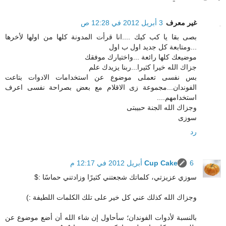
غير معرف
3 أبريل 2012 في 12:28 ص
بصى بقا يا كب كيك ....انا قرأت المدونة كلها من اولها لأخرها
...ومتابعة كل جديد اول ب اول
موضيعك كلها رائعة ...واختيارك موفقك
جزاك الله خيرا كثيرا...ربنا يزيدك علم
بس نفسى تعملى موضوع عن استخدامات الادوات بتاعت
الفوندان...مجموعة زى الاقلام مع بعض بصراحة نفسى اعرف
استخدامهم....
وجزاك الله الجنة حبيبتى
سوزى
رد
6 أبريل 2012 في 12:17 م
Cup Cake
سوزي عزيزتي، كلماتك شجعتني كثيرًا وزادتني حماسًا :$
وجزاك الله كذلك عني كل خير على تلك الكلمات اللطيفة :)
بالنسبة لأدوات الفوندان؛ سأحاول إن شاء الله أن أضع موضوع عن