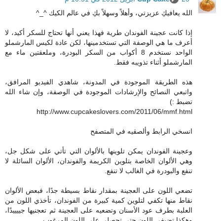
الله يعافيكِ عزيزتي، وأهلاً وسهلاً بكِ في عالم الكيك ^_^
إذا كانت عجينة الفوندان طرية فهذا يعني أنها تحتاج للسكر أكيد، لا
أعرف ما هي الوصفة التي تستخدمينها، لكن عادة لكيس المارشملو
الواحد نستخدم 8 أكواب من السكر البودرة، وملعقتين ماء مع
المارشملو أثناء تذويبه فقط.
هذه الطريقة الموجودة في المدونة، شاهدي الفيديو المرافق،
واتبعي النصائح والإرشادات الموجودة في الوصفة، وإن شاء الله
تضبط :)
http://www.cupcakeslovers.com/2011/06/mmf.html
انسخي الرابط وألصقيه في المتصفح
وعجينة الفوندان يمكن تلوينها بالألوان التي تأتي على شكل جل،
وهي الألوان الخاصة بتلوين الكريمة والفوندان، الألوان السائلة لا
تنفع والبودرة في الغالب لا تنفع.
تضعي اللون على العجينة بمقدار نقاط بسيطة جدًا، فبعض الألوان
نقاط منها تكفي لتلوين كمية كبيرة من الفوندان، تأخذي اللون من
العلبة بطرف عود الأسنان وتضعيه على العجينة ثم تعجنيها جييييدًا،
وهكذا تضيفي اللون حتى تحصلي على اللون المرغوب.