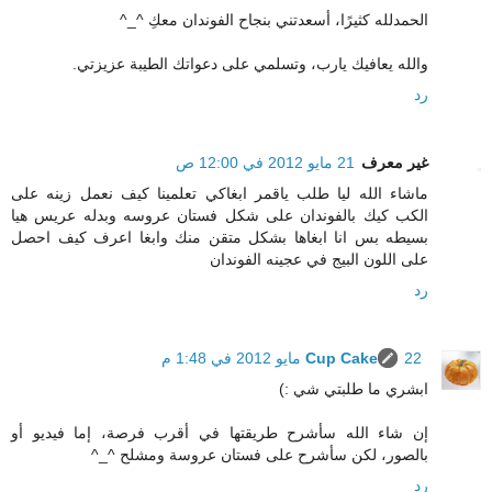
الحمدلله كثيرًا، أسعدتني بنجاح الفوندان معكِ ^_^
والله يعافيك يارب، وتسلمي على دعواتك الطيبة عزيزتي.
رد
غير معرف
21 مايو 2012 في 12:00 ص
ماشاء الله ليا طلب ياقمر ابغاكي تعلمينا كيف نعمل زينه على
الكب كيك بالفوندان على شكل فستان عروسه وبدله عريس هيا
بسيطه بس انا ابغاها بشكل متقن منك وابغا اعرف كيف احصل
على اللون البيج في عجينه الفوندان
رد
22 مايو 2012 في 1:48 م
Cup Cake
ابشري ما طلبتي شي :)
إن شاء الله سأشرح طريقتها في أقرب فرصة، إما فيديو أو
بالصور، لكن سأشرح على فستان عروسة ومشلح ^_^
رد