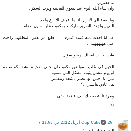
ما قصرتي
وان شاء الله اليوم عند بسوي العجينة وبزيد السكر ..
وبالنسبة الى الالوان انا ما اعرف الا نوع واحد ..
اللي يتواجدد بالسوبر ماركت ومكتوب علية ملون طعام ..
عاد انا اخدت منة كمية كبيرة .. اذا طلع مو نفس المطلوب راحت
علي هههههههه ..
طيب حبيت اسالك برضو سؤال ..
الحين في اغلب المواضيع مكتوب ان نخلي العجينة تنشف كم ساعة
او يوم عشان يثبت الشكل اللي نسوية ..
بس انا احس انها تصير ناشفة وتتكسر ..
هل عادي هالشي ..؟
ومرة ثانية يعطيك الف عافية اختي ..
رد
25 أبريل 2012 في 11:53 م
Cup Cake
الله يعافيك يارب :)