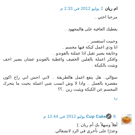
ام ريان
2 يوليو 2012 في 2:33 م
مرحبا اختي ..
يعطيك العافية على هالمجهود ..
وحبيت استفسر ..
انا ودي اعمل كيكة فيها مجسم ..
وخايفة يصير ثقيل اذا عملتة بالفوندو . .
وافكر اعملة بالفلين الخفيف واغطية بالفوندو عشان يصير اخف
ويثبت بالكيكة .
سؤالي.. هل ينفع اعمل هالطريقة .. لاني احس اني راح اكون
مقصرة بالعمل .. واذا لا وش انسب شي اعملة بحيث ما يتحرك
المجسم عن الكيكة ويثبت زين ..؟؟
رد
8 يوليو 2012 في 12:44 م
Cup Cake
أهلاً وسهلاً بكِ أم ريان :)
وعذرًا على تأخري في الرد لانشغالي.