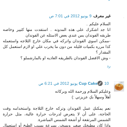
غير معرف
9 يونيو 2012 في 7:01 ص
السلام عليكم ..
انا جد اشكرك على هذه المدونه .. استفدت منها كثيير وخاصه
طربقه الفوندان بس عندي بعض الاسئله عن الفوندان
-ممكن اسوي الفوندان واتركه في مكان خارج الثلاجه واستعمله
كذا مرره بكميات قليله من دون ما يخرب علي او لازم استعمل كل
المقدار ؟
- وش الافضل الفوندان بالطريقه العاديه او بالمارشملو ؟
رد
10 يونيو 2012 في 6:21 ص
Cup Cake
وعليكم السلام ورحمة الله وبركاته
أهلاً وسهلاً بكِ عزيزتي :)
نعم يمكنكِ عمل الفوندان وتركه خارج الثلاجة واستخدامه وقت
الحاجة، على أن لا يتعرض لدرجات حرارة عالية، مثل حرارة
الشمس المرتفعة أو أشعة الشمس المباشرة.
وإذا كان مطبخكِ صغير ويسخن بسرعة بسبب الطبخ أو استعمال