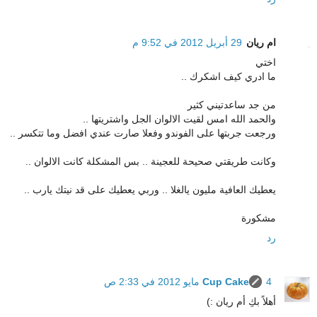
ام ريان
29 أبريل 2012 في 9:52 م
اختي
ما ادري كيف اشكرك ..
من جد ساعدتيني كثير
والحمد الله امس لقيت الالوان الجل واشتريتها ..
ورجعت جربتها على الفوندو وفعلا صارت عندي افضل وما تتكسر ..
وكانت طريقتي صحيحة للعجينة .. بس المشكلة كانت الالوان ..
يعطيك العافية مليون يالغلا .. وربي يعطيك على قد نيتك يارب ..
مشكورة
رد
4 مايو 2012 في 2:33 ص
Cup Cake
أهلاً بكِ أم ريان :)