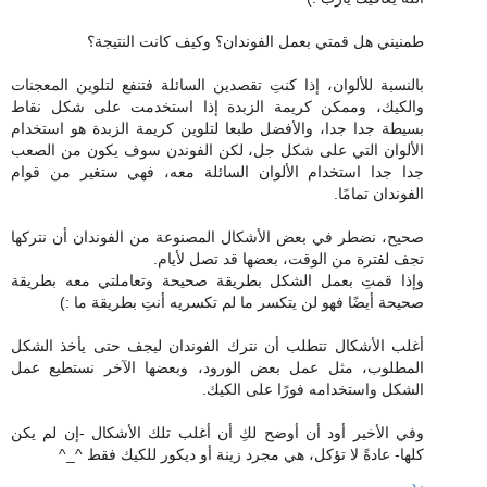
طمنيني هل قمتي بعمل الفوندان؟ وكيف كانت النتيجة؟
بالنسبة للألوان، إذا كنتِ تقصدين السائلة فتنفع لتلوين المعجنات
والكيك، وممكن كريمة الزبدة إذا استخدمت على شكل نقاط
بسيطة جدا جدا، والأفضل طبعا لتلوين كريمة الزبدة هو استخدام
الألوان التي على شكل جل، لكن الفوندن سوف يكون من الصعب
جدا جدا استخدام الألوان السائلة معه، فهي ستغير من قوام
الفوندان تمامًا.
صحيح، نضطر في بعض الأشكال المصنوعة من الفوندان أن نتركها
تجف لفترة من الوقت، بعضها قد تصل لأيام.
وإذا قمتِ بعمل الشكل بطريقة صحيحة وتعاملتي معه بطريقة
صحيحة أيضًا فهو لن يتكسر ما لم تكسريه أنتِ بطريقة ما :)
أغلب الأشكال تتطلب أن نترك الفوندان ليجف حتى يأخذ الشكل
المطلوب، مثل عمل بعض الورود، وبعضها الآخر نستطيع عمل
الشكل واستخدامه فورًا على الكيك.
وفي الأخير أود أن أوضح لكِ أن أغلب تلك الأشكال -إن لم يكن
كلها- عادةً لا تؤكل، هي مجرد زينة أو ديكور للكيك فقط ^_^
رد