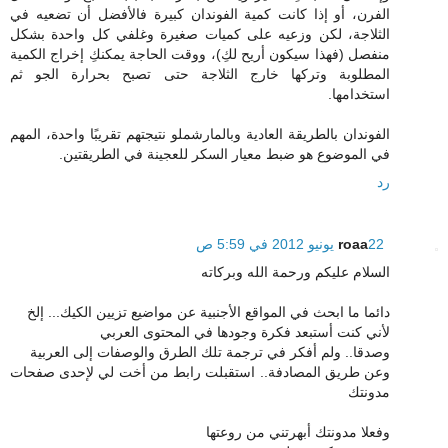
الفرن، أو إذا كانت كمية الفوندان كبيرة فالأفضل أن تضعيه في
الثلاجة، لكن وزعيه على كميات صغيرة وغلفي كل واحدة بشكل
منفصل (فهذا سيكون أريح لكِ)، ووقت الحاجة يمكنكِ إخراج الكمية
المطلوبة وتركها خارج الثلاجة حتى تصبح بحرارة الجو ثم
استخدامها.
الفوندان بالطريقة العادية وبالمارشملو نتيجتهم تقريبًا واحدة، المهم
في الموضوع هو ضبط معيار السكر للعجينة في الطريقتين.
رد
22 يونيو 2012 في 5:59 ص
roaa
السلام عليكم ورحمة الله وبركاته
دائما ما ابحث في المواقع الأجنبية عن مواضيع تزيين الكيك... إلخ
لأني كنت أستبعد فكرة وجودها في المحتوى العربي
وصدقا.. ولم أفكر في ترجمة تلك الطرق والوصفات إلى العربية
وعن طريق المصادفة.. استقبلت رابط من أخت لي لإحدى صفحات
مدونتك
وفعلا مدونتك أبهرتني من روعتها