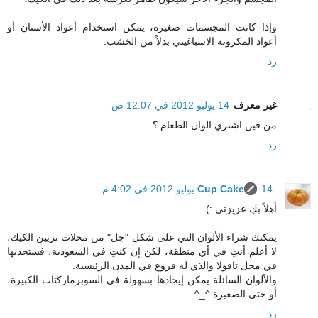
وإذا كانت المجسمات صغيرة، يمكن استخدام أعواد الأسنان أو
أعواد المكرونة الاسباغيتي بدلاً من الخشب.
رد
غير معرف
14 يوليو 2012 في 12:07 ص
من فين اشتري الوان الطعام ؟
رد
14 يوليو 2012 في 4:02 م
Cup Cake
أهلاً بكِ عزيزتي :)
يمكنك شراء الألوان التي على شكل "جل" من محلات تزيين الكيك،
لا أعلم أنتِ في أي منطقة، لكن إن كنتِ في السعودية، فستجديها
في محل تافولا والذي له فروع في المدن الرئيسية.
والألوان السائلة يمكن إيجادها بسهولة في السوبرماركتات الكبيرة،
أو حتى الصغيرة ^_^
رد