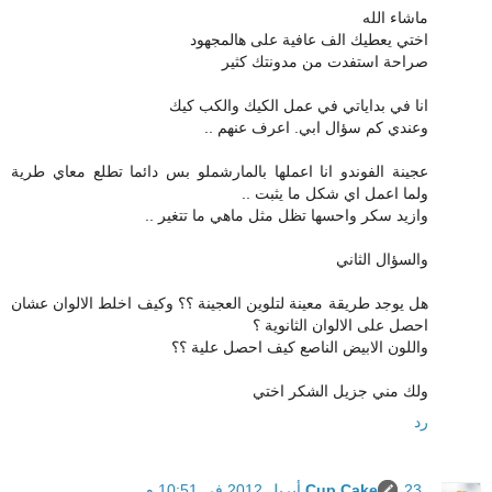
ماشاء الله
اختي يعطيك الف عافية على هالمجهود
صراحة استفدت من مدونتك كثير
انا في بداياتي في عمل الكيك والكب كيك
وعندي كم سؤال ابي. اعرف عنهم ..
عجينة الفوندو انا اعملها بالمارشملو بس دائما تطلع معاي طرية
ولما اعمل اي شكل ما يثبت ..
وازيد سكر واحسها تظل مثل ماهي ما تتغير ..
والسؤال الثاني
هل يوجد طريقة معينة لتلوين العجينة ؟؟ وكيف اخلط الالوان عشان
احصل على الالوان الثانوية ؟
واللون الابيض الناصع كيف احصل علية ؟؟
ولك مني جزيل الشكر اختي
رد
23 أبريل 2012 في 10:51 م
Cup Cake