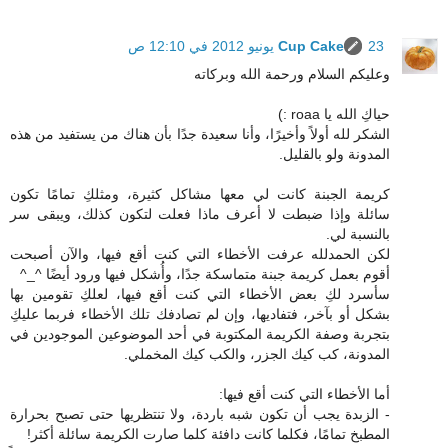
23 يونيو 2012 في 12:10 ص
Cup Cake
وعليكم السلام ورحمة الله وبركاته
حياكِ الله يا roaa :)
الشكر لله أولاً وأخيرًا، وأنا سعيدة جدًا بأن هناك من يستفيد من هذه
المدونة ولو بالقليل.
كريمة الجبنة كانت لي معها مشاكل كثيرة، ومثلكِ تمامًا تكون
سائلة وإذا ضبطت لا أعرف ماذا فعلت لتكون كذلك، ويبقى سر
بالنسبة لي.
لكن الحمدلله عرفت الأخطاء التي كنت أقع فيها، والآن أصبحت
أقوم بعمل كريمة جبنة متماسكة جدًا، وأُشكل فيها ورود أيضًا ^_^
سأسرد لكِ بعض الأخطاء التي كنت أقع فيها، لعلكِ تقومين بها
بشكل أو بآخر، فتفاديها، وإن لم تصادفك تلك الأخطاء فربما عليكِ
بتجربة وصفة الكريمة المكتوبة في أحد الموضوعين الموجودين في
المدونة، كب كيك الجزر، والكب كيك المخملي.
أما الأخطاء التي كنت أقع فيها:
- الزبدة يجب أن تكون شبه باردة، ولا تنتظريها حتى تصبح بحرارة
المطبخ تمامًا، فكلما كانت دافئة كلما صارت الكريمة سائلة أكثر!