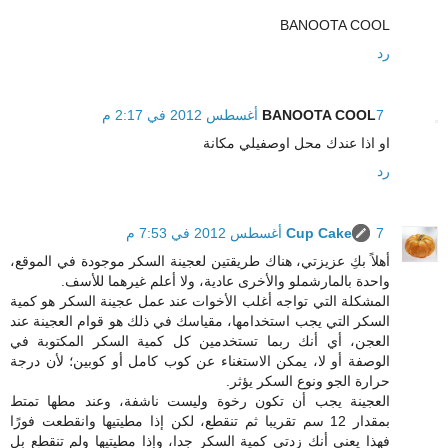
BANOOTA COOL
رد
7 أغسطس 2012 في 2:17 م
BANOOTA COOL
او اذا عندك محل اوصفيلي مكانة
رد
7 أغسطس 2012 في 7:53 م
Cup Cake
أهلاً بكِ عزيزتي، هناك طريقتين لعجينة السكر موجودة في الموقع،
واحدة بالمارشملو والأخرى عادية، ولا أعلم غيرهما للأسف.
المشكلة التي تواجه أغلب الأخوات عند عمل عجينة السكر هو كمية
السكر التي يجب استخدامها، مقياسك في ذلك هو قوام العجينة عند
العجن، أي أنك ربما تستخدمين كل كمية السكر المكتوبة في
الوصفة أو لا، يمكن الاستغناء عن كوب كامل أو كوبين؛ لأن درجة
حرارة الجو ونوع السكر يؤثر.
العجينة يجب أن تكون رخوة وليست ناشفة، وعند مطها تمتط
بمقدار 12 سم تقريبا ثم تنقطع، لكن إذا مطيتيها وانقطعت فورًا
فهذا يعني أنك زدتي كمية السكر جدا، وإذا مطيتيها ولم تنقطع بل