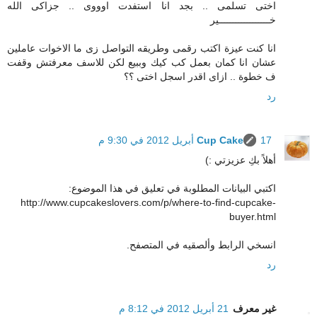
اختى تسلمى .. بجد انا استفدت اوووى .. جزاكى الله
خــــــــــــــــــير
انا كنت عيزة اكتب رقمى وطريقه التواصل زى ما الاخوات عاملين
عشان انا كمان بعمل كب كيك وببيع لكن للاسف معرفتش وقفت
ف خطوة .. ازاى اقدر اسجل اختى ؟؟
رد
17 أبريل 2012 في 9:30 م
Cup Cake
أهلاً بكِ عزيزتي :)
اكتبي البيانات المطلوبة في تعليق في هذا الموضوع:
http://www.cupcakeslovers.com/p/where-to-find-cupcake-
buyer.html
انسخي الرابط وألصقيه في المتصفح.
رد
غير معرف
21 أبريل 2012 في 8:12 م