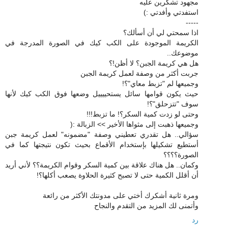
مجهود تشكرين عليه
استفدتي وأفدتي :)
-----
اذا سمحتي لي أن أسألك؟
الكريمة الموجودة على الكب كيك في الصورة المدرجة في
موضوعك..
هل هي كريمة الجبن؟ لا أظن!؟
جربت أكثر من وصفة لعمل كريمة الجبن
وجميعها لم "تزبط معاي"؟!
حيث يكون قوامها سائل يستحييييل وضعها فوق الكب كيك لأنها
سوف "تتزحلق"؟!
وحتى لو زدت كمية السكر؟! ما تزبط!!!
وجميعها ذهبت إلى مثواها الأخير >> الزبالة :(
سؤالي.. هل تقدري تعطيني وصفة "مضمونه" لعمل كريمة جبن
أستطيع تشكيلها بإستخدام الأقماع بحيث تكون نتيجتها كما في
الصورة؟؟؟؟
وكمان.. هل هناك علاقة بين كمية السكر وقوام الكريمة؟؟ لأني أريد
أن أقلل الكمية حتى لا تصبح كثيرة الحلاوة يصعب أكلها؟!
ومرة ثانية أشكرك أختي على مدونتك الأكثر من رائعة
وأتمنى لك المزيد من التقدم والنجاح
رد