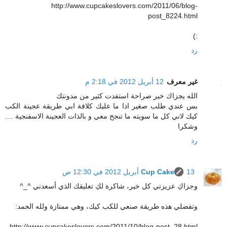
http://www.cupcakeslovers.com/2011/06/blog-
post_8224.html
:)
رد
غير معرف
12 أبريل 2012 في 2:18 م
الله يجزاك خير صراحة استفدت كثير من مدونتك
بس عندي طلب صغير اذا ما عليك كلافة ابي طريقة عجينة الكب
كيك لاني كل ما سويته ما تنجح معي و بالذات العجينة الاسفنجية ....
وشكرا
رد
13 أبريل 2012 في 12:30 ص
Cup Cake
وجزاكِ عزيزتي كل خير، شاكرة لكِ تعليقك الذي أسعدني ^_^
وتفضلي هذه طريقة صنعي للكب كيك، وهي ممتازة ولله الحمد:
http://www.cupcakeslovers.com/2011/10/blog-post_28.html