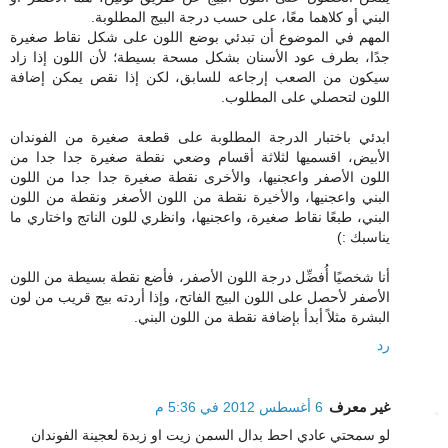
البني أو كلاهما معًا، على حسب درجة البيج المطلوبة.
المهم في الموضوع أن تبدئي بوضع اللون على شكل نقاط صغيرة
جدًا، بطرف عود الأسنان بشكل مسحة بسيطة؛ لأن اللون إذا زاد
سيكون من الصعب إرجاعه للسابق، لكن إذا نقص يمكن إضافة
اللون لتحصلي على المطلوب.
ابدئي باختبار الدرجة المطلوبة على قطعة صغيرة من الفوندان
الأبيض، اقسميها لثلاثة أقسام وضعي نقطة صغيرة جدا جدا من
اللون الأصفر واعجنيها، والأخرى نقطة صغيرة جدا جدا من اللون
البني واعجنيها، والأخيرة نقطة من اللون الأصغر ونقطة من اللون
البني، طبعًا نقاط صغيرة، واعجنيها، وانظري للون الناتج واختاري ما
يناسبك :)
أنا شخصيًا أُفضِّل درجة اللون الأصفر، فأضع نقطة بسيطة من اللون
الأصفر لأحصل على اللون البيج الفاتح، وإذا أردته بيج قريب من لون
البشرة مثلاً أبدأ بإضافة نقطة من اللون البني.
رد
غير معرف
6 أغسطس 2012 في 5:36 م
لو سمحتي عادي احط بدال السمن زيت او زبدة لعجينة الفوندان