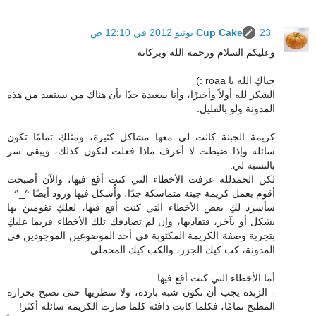
23 يونيو 2012 في 12:10 ص
Cup Cake
وعليكم السلام ورحمة الله وبركاته
حياكِ الله يا roaa :)
الشكر لله أولاً وأخيرًا، وأنا سعيدة جدًا بأن هناك من يستفيد من هذه
المدونة ولو بالقليل.
كريمة الجبنة كانت لي معها مشاكل كثيرة، ومثلكِ تمامًا تكون
سائلة وإذا ضبطت لا أعرف ماذا فعلت لتكون كذلك، ويبقى سر
بالنسبة لي.
لكن الحمدلله عرفت الأخطاء التي كنت أقع فيها، والآن أصبحت
أقوم بعمل كريمة جبنة متماسكة جدًا، وأُشكل فيها ورود أيضًا ^_^
سأسرد لكِ بعض الأخطاء التي كنت أقع فيها، لعلكِ تقومين بها
بشكل أو بآخر، فتفاديها، وإن لم تصادفك تلك الأخطاء فربما عليكِ
بتجربة وصفة الكريمة المكتوبة في أحد الموضوعين الموجودين في
المدونة، كب كيك الجزر، والكب كيك المخملي.
أما الأخطاء التي كنت أقع فيها:
- الزبدة يجب أن تكون شبه باردة، ولا تنتظريها حتى تصبح بحرارة
المطبخ تمامًا، فكلما كانت دافئة كلما صارت الكريمة سائلة أكثر!