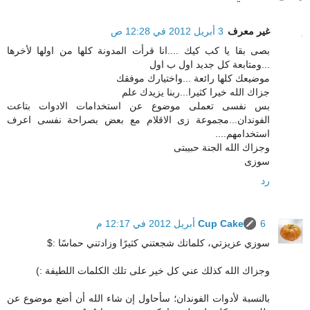
غير معرف
3 أبريل 2012 في 12:28 ص
بصى بقا يا كب كيك ....انا قرأت المدونة كلها من اولها لأخرها
...ومتابعة كل جديد اول ب اول
موضيعك كلها رائعة ...واختيارك موفقك
جزاك الله خيرا كثيرا...ربنا يزيدك علم
بس نفسى تعملى موضوع عن استخدامات الادوات بتاعت
الفوندان...مجموعة زى الاقلام مع بعض بصراحة نفسى اعرف
استخدامهم....
وجزاك الله الجنة حبيبتى
سوزى
رد
6 أبريل 2012 في 12:17 م
Cup Cake
سوزي عزيزتي، كلماتك شجعتني كثيرًا وزادتني حماسًا :$
وجزاك الله كذلك عني كل خير على تلك الكلمات اللطيفة :)
بالنسبة لأدوات الفوندان؛ سأحاول إن شاء الله أن أضع موضوع عن