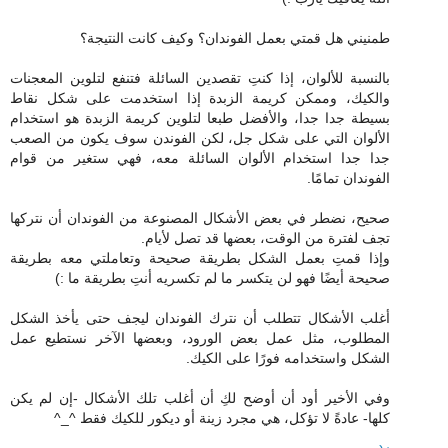
طمنيني هل قمتي بعمل الفوندان؟ وكيف كانت النتيجة؟
بالنسبة للألوان، إذا كنتِ تقصدين السائلة فتنفع لتلوين المعجنات
والكيك، وممكن كريمة الزبدة إذا استخدمت على شكل نقاط
بسيطة جدا جدا، والأفضل طبعا لتلوين كريمة الزبدة هو استخدام
الألوان التي على شكل جل، لكن الفوندن سوف يكون من الصعب
جدا جدا استخدام الألوان السائلة معه، فهي ستغير من قوام
الفوندان تمامًا.
صحيح، نضطر في بعض الأشكال المصنوعة من الفوندان أن نتركها
تجف لفترة من الوقت، بعضها قد تصل لأيام.
وإذا قمتِ بعمل الشكل بطريقة صحيحة وتعاملتي معه بطريقة
صحيحة أيضًا فهو لن يتكسر ما لم تكسريه أنتِ بطريقة ما :)
أغلب الأشكال تتطلب أن نترك الفوندان ليجف حتى يأخذ الشكل
المطلوب، مثل عمل بعض الورود، وبعضها الآخر نستطيع عمل
الشكل واستخدامه فورًا على الكيك.
وفي الأخير أود أن أوضح لكِ أن أغلب تلك الأشكال -إن لم يكن
كلها- عادةً لا تؤكل، هي مجرد زينة أو ديكور للكيك فقط ^_^
رد