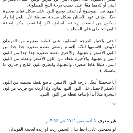
البني أو كلاهما معًا، على حسب درجة البيج المطلوبة.
المهم في الموضوع أن تبدئي بوضع اللون على شكل نقاط صغيرة
جدًا، بطرف عود الأسنان بشكل مسحة بسيطة؛ لأن اللون إذا زاد
سيكون من الصعب إرجاعه للسابق، لكن إذا نقص يمكن إضافة
اللون لتحصلي على المطلوب.
ابدئي باختبار الدرجة المطلوبة على قطعة صغيرة من الفوندان
الأبيض، اقسميها لثلاثة أقسام وضعي نقطة صغيرة جدا جدا من
اللون الأصفر واعجنيها، والأخرى نقطة صغيرة جدا جدا من اللون
البني واعجنيها، والأخيرة نقطة من اللون الأصغر ونقطة من اللون
البني، طبعًا نقاط صغيرة، واعجنيها، وانظري للون الناتج واختاري ما
يناسبك :)
أنا شخصيًا أُفضِّل درجة اللون الأصفر، فأضع نقطة بسيطة من اللون
الأصفر لأحصل على اللون البيج الفاتح، وإذا أردته بيج قريب من لون
البشرة مثلاً أبدأ بإضافة نقطة من اللون البني.
رد
غير معرف
6 أغسطس 2012 في 5:36 م
لو سمحتي عادي احط بدال السمن زيت او زبدة لعجينة الفوندان