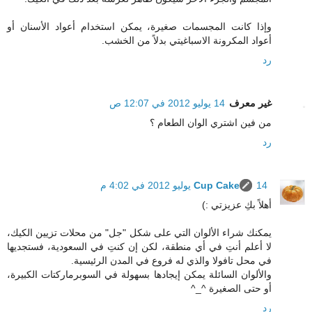
وإذا كانت المجسمات صغيرة، يمكن استخدام أعواد الأسنان أو
أعواد المكرونة الاسباغيتي بدلاً من الخشب.
رد
غير معرف
14 يوليو 2012 في 12:07 ص
من فين اشتري الوان الطعام ؟
رد
14 يوليو 2012 في 4:02 م
Cup Cake
أهلاً بكِ عزيزتي :)
يمكنك شراء الألوان التي على شكل "جل" من محلات تزيين الكيك،
لا أعلم أنتِ في أي منطقة، لكن إن كنتِ في السعودية، فستجديها
في محل تافولا والذي له فروع في المدن الرئيسية.
والألوان السائلة يمكن إيجادها بسهولة في السوبرماركتات الكبيرة،
أو حتى الصغيرة ^_^
رد