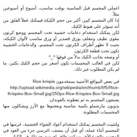
اعملي المجسم قبل المناسبة بوقت مناسب، أسبوع أو أسبوعين
مثلاً.
إذا كان المجسم كبير، أكبر من حجم الكيكة فيمكنك فعلاً القلق من
أنه سيؤثر على هبوط الكيك.
لكن يمكنك استخدام دعامات خشبية تحت المجسم ووضع كرتون
مقوى نظيف ومغلف بورق قصدير أو ورق مناسب لألوان الكيكة،
بحيث لا تظهر أطراف الكرتون تحت المجسم، والدعامات الخشبية
تكون تحت قطعة الكرتون.
أو وضعه بجانب الكيك بدلاً من فوقها ^_^
لكن في الغالب المجسمات تكون أصغر من حجم الكيك بكثير، ما
لم يكن المطلوب غير ذلك.
في بعض المواقع الأجنبية يستخدمون Rice krispie
http://upload.wikimedia.org/wikipedia/en/thumb/f/f5/Rice-
Krispies-Box-Small.jpg/250px-Rice-Krispies-Box-Small.jpg
يصنعون المجسم به ثم يغطونه بالفوندان.
يذوبون مارشملو بكمية مناسبة ويعجنوها مع الأرز ويشكلون منها
المجسمات المطلوبة.
ولتثبيت المجسم يمكنك استخدام أعواد الشواء الخشبية، غرسها في
المجسم أثناء عمله، أي قبل أن ينشف، اغرسي جزء من العود في
المجسم والجزء الآخر سيكون ظاهر لغرسه بعد ذلك في الكيك.