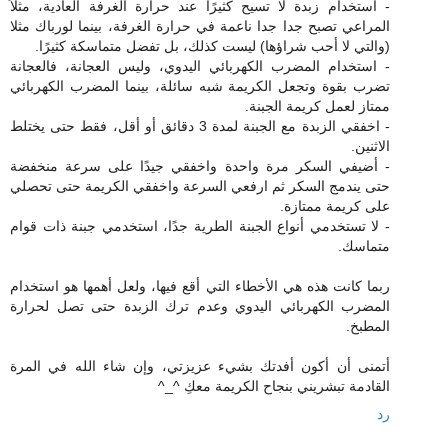
- استخدام زبدة لا تسيح كثيرًا عند حرارة الغرفة العادية، مثلاً
المراعي تصبح جدا جدا ناعمة في حرارة الغرفة، بينما لورباك مثلا
(والتي لا أحب شراؤها) ليست كذلك، بل تفضل متماسكة كثيرًا.
- استخدام المضرب الكهربائي اليدوي، وليس العجانة، فالعجانة
تضرب بقوة وتجعل الكريمة شبه سائلة، بينما المضرب الكهربائي
ممتاز لعمل كريمة الجبنة.
- اخفقي الزبدة مع الجبنة لمدة 3 دقائق أو أقل، فقط حتى يختلط
الاثنين.
- أضيفي السكر مرة واحدة واخفقي جيدًا على سرعة منخفضة
حتى يندمج السكر ثم ارفعي السرعة واخفقي الكريمة حتى تحصلي
على كريمة ممتازة.
- لا تستخدمي أنواع الجبنة الطرية جدًا، استخدمي جبنة ذات قوام
متماسك.
ربما كانت هذه هي الأخطاء التي أقع فيها، ولعل أهمها هو استخدام
المضرب الكهربائي اليدوي وعدم ترك الزبدة حتى تصل لحرارة
المطبخ.
أتمنى أن أكون أفدتك بشيء عزيزتي، وإن شاء الله في المرة
القادمة تبشريني بنجاح الكريمة معكِ ^_^
رد