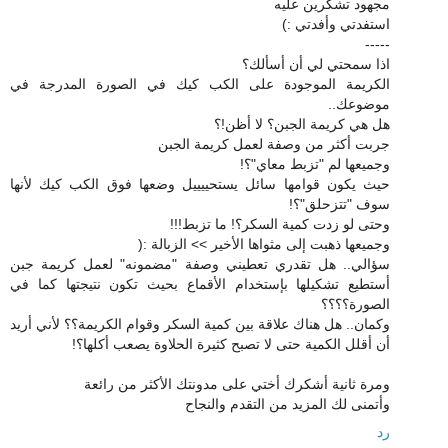
مجهود تشكرين عليه
استفدتي وأفدتي :)
-----
اذا سمحتي لي أن أسألك؟
الكريمة الموجودة على الكب كيك في الصورة المدرجة في
موضوعك..
هل هي كريمة الجبن؟ لا أظن!؟
جربت أكثر من وصفة لعمل كريمة الجبن
وجميعها لم "تزبط معاي"؟!
حيث يكون قوامها سائل يستحييييل وضعها فوق الكب كيك لأنها
سوف "تتزحلق"؟!
وحتى لو زدت كمية السكر؟! ما تزبط!!!
وجميعها ذهبت إلى مثواها الأخير >> الزبالة :(
سؤالي.. هل تقدري تعطيني وصفة "مضمونه" لعمل كريمة جبن
أستطيع تشكيلها بإستخدام الأقماع بحيث تكون نتيجتها كما في
الصورة؟؟؟؟
وكمان.. هل هناك علاقة بين كمية السكر وقوام الكريمة؟؟ لأني أريد
أن أقلل الكمية حتى لا تصبح كثيرة الحلاوة يصعب أكلها؟!
ومرة ثانية أشكرك أختي على مدونتك الأكثر من رائعة
وأتمنى لك المزيد من التقدم والنجاح
رد