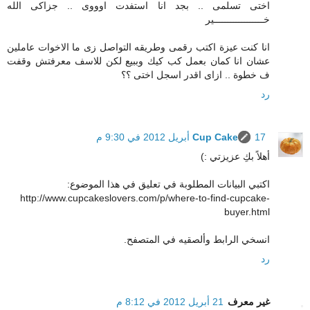
اختى تسلمى .. بجد انا استفدت اوووى .. جزاكى الله
خــــــــــــــــــير
انا كنت عيزة اكتب رقمى وطريقه التواصل زى ما الاخوات عاملين
عشان انا كمان بعمل كب كيك وببيع لكن للاسف معرفتش وقفت
ف خطوة .. ازاى اقدر اسجل اختى ؟؟
رد
17 أبريل 2012 في 9:30 م
Cup Cake
أهلاً بكِ عزيزتي :)
اكتبي البيانات المطلوبة في تعليق في هذا الموضوع:
http://www.cupcakeslovers.com/p/where-to-find-cupcake-
buyer.html
انسخي الرابط وألصقيه في المتصفح.
رد
غير معرف
21 أبريل 2012 في 8:12 م