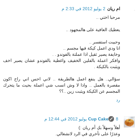
ام ريان
2 يوليو 2012 في 2:33 م
مرحبا اختي ..
يعطيك العافية على هالمجهود ..
وحبيت استفسر ..
انا ودي اعمل كيكة فيها مجسم ..
وخايفة يصير ثقيل اذا عملتة بالفوندو . .
وافكر اعملة بالفلين الخفيف واغطية بالفوندو عشان يصير اخف
ويثبت بالكيكة .
سؤالي.. هل ينفع اعمل هالطريقة .. لاني احس اني راح اكون
مقصرة بالعمل .. واذا لا وش انسب شي اعملة بحيث ما يتحرك
المجسم عن الكيكة ويثبت زين ..؟؟
رد
8 يوليو 2012 في 12:44 م
Cup Cake
أهلاً وسهلاً بكِ أم ريان :)
وعذرًا على تأخري في الرد لانشغالي.