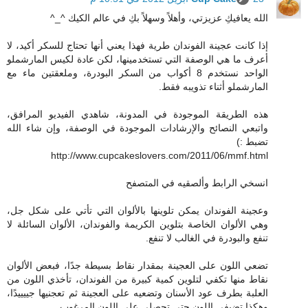
الله يعافيكِ عزيزتي، وأهلاً وسهلاً بكِ في عالم الكيك ^_^
إذا كانت عجينة الفوندان طرية فهذا يعني أنها تحتاج للسكر أكيد، لا
أعرف ما هي الوصفة التي تستخدمينها، لكن عادة لكيس المارشملو
الواحد نستخدم 8 أكواب من السكر البودرة، وملعقتين ماء مع
المارشملو أثناء تذويبه فقط.
هذه الطريقة الموجودة في المدونة، شاهدي الفيديو المرافق،
واتبعي النصائح والإرشادات الموجودة في الوصفة، وإن شاء الله
تضبط :)
http://www.cupcakeslovers.com/2011/06/mmf.html
انسخي الرابط وألصقيه في المتصفح
وعجينة الفوندان يمكن تلوينها بالألوان التي تأتي على شكل جل،
وهي الألوان الخاصة بتلوين الكريمة والفوندان، الألوان السائلة لا
تنفع والبودرة في الغالب لا تنفع.
تضعي اللون على العجينة بمقدار نقاط بسيطة جدًا، فبعض الألوان
نقاط منها تكفي لتلوين كمية كبيرة من الفوندان، تأخذي اللون من
العلبة بطرف عود الأسنان وتضعيه على العجينة ثم تعجنيها جييييدًا،
وهكذا تضيفي اللون حتى تحصلي على اللون المرغوب.