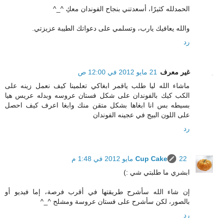
الحمدلله كثيرًا، أسعدتني بنجاح الفوندان معكِ ^_^
والله يعافيك يارب، وتسلمي على دعواتك الطيبة عزيزتي.
رد
غير معرف
21 مايو 2012 في 12:00 ص
ماشاء الله ليا طلب ياقمر ابغاكي تعلمينا كيف نعمل زينه على
الكب كيك بالفوندان على شكل فستان عروسه وبدله عريس هيا
بسيطه بس انا ابغاها بشكل متقن منك وابغا اعرف كيف احصل
على اللون البيج في عجينه الفوندان
رد
22 مايو 2012 في 1:48 م
Cup Cake
ابشري ما طلبتي شي :)
إن شاء الله سأشرح طريقتها في أقرب فرصة، إما فيديو أو
بالصور، لكن سأشرح على فستان عروسة ومشلح ^_^
رد