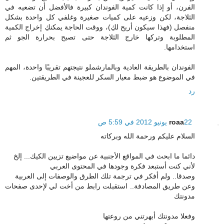
الفرن، أو إذا كانت كمية الفوندان كبيرة فالأفضل أن تضعيه في
الثلاجة، لكن وزعيه على كميات صغيرة وغلفي كل واحدة بشكل
منفصل (فهذا سيكون أريح لكِ)، ووقت الحاجة يمكنكِ إخراج الكمية
المطلوبة وتركها خارج الثلاجة حتى تصبح بحرارة الجو ثم
استخدامها.
الفوندان بالطريقة العادية وبالمارشملو نتيجتهم تقريبًا واحدة، المهم
في الموضوع هو ضبط معيار السكر للعجينة في الطريقتين.
رد
22 يونيو 2012 في 5:59 ص
roaa
السلام عليكم ورحمة الله وبركاته
دائما ما ابحث في المواقع الأجنبية عن مواضيع تزيين الكيك... إلخ
لأني كنت أستبعد فكرة وجودها في المحتوى العربي
وصدقا.. ولم أفكر في ترجمة تلك الطرق والوصفات إلى العربية
وعن طريق المصادفة.. استقبلت رابط من أخت لي لإحدى صفحات
مدونتك
وفعلا مدونتك أبهرتني من روعتها