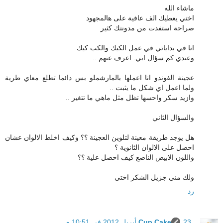
ماشاء الله
اختي يعطيك الف عافية على هالمجهود
صراحة استفدت من مدونتك كثير
انا في بداياتي في عمل الكيك والكب كيك
وعندي كم سؤال ابي. اعرف عنهم ..
عجينة الفوندو انا اعملها بالمارشملو بس دائما تطلع معاي طرية
ولما اعمل اي شكل ما يثبت ..
وازيد سكر واحسها تظل مثل ماهي ما تتغير ..
والسؤال الثاني
هل يوجد طريقة معينة لتلوين العجينة ؟؟ وكيف اخلط الالوان عشان
احصل على الالوان الثانوية ؟
واللون الابيض الناصع كيف احصل علية ؟؟
ولك مني جزيل الشكر اختي
رد
23 أبريل 2012 في 10:51 م
Cup Cake