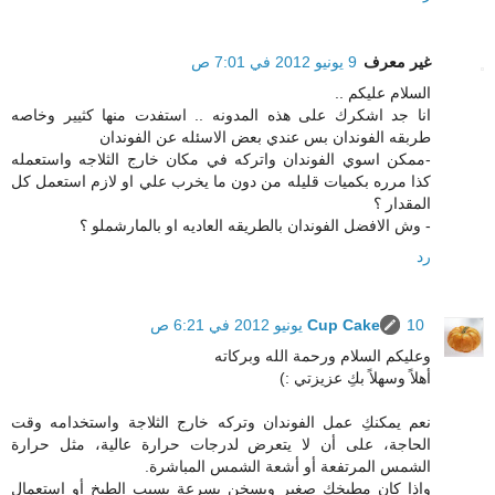
غير معرف
9 يونيو 2012 في 7:01 ص
السلام عليكم ..
انا جد اشكرك على هذه المدونه .. استفدت منها كثيير وخاصه
طربقه الفوندان بس عندي بعض الاسئله عن الفوندان
-ممكن اسوي الفوندان واتركه في مكان خارج الثلاجه واستعمله
كذا مرره بكميات قليله من دون ما يخرب علي او لازم استعمل كل
المقدار ؟
- وش الافضل الفوندان بالطريقه العاديه او بالمارشملو ؟
رد
10 يونيو 2012 في 6:21 ص
Cup Cake
وعليكم السلام ورحمة الله وبركاته
أهلاً وسهلاً بكِ عزيزتي :)
نعم يمكنكِ عمل الفوندان وتركه خارج الثلاجة واستخدامه وقت
الحاجة، على أن لا يتعرض لدرجات حرارة عالية، مثل حرارة
الشمس المرتفعة أو أشعة الشمس المباشرة.
وإذا كان مطبخكِ صغير ويسخن بسرعة بسبب الطبخ أو استعمال