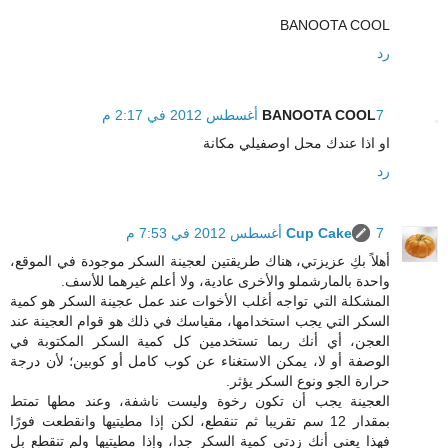
BANOOTA COOL
رد
7 أغسطس 2012 في 2:17 م
BANOOTA COOL
او اذا عندك محل اوصفيلي مكانة
رد
7 أغسطس 2012 في 7:53 م
Cup Cake
أهلاً بكِ عزيزتي، هناك طريقتين لعجينة السكر موجودة في الموقع،
واحدة بالمارشملو والأخرى عادية، ولا أعلم غيرهما للأسف.
المشكلة التي تواجه أغلب الأخوات عند عمل عجينة السكر هو كمية
السكر التي يجب استخدامها، مقياسك في ذلك هو قوام العجينة عند
العجن، أي أنك ربما تستخدمين كل كمية السكر المكتوبة في
الوصفة أو لا، يمكن الاستغناء عن كوب كامل أو كوبين؛ لأن درجة
حرارة الجو ونوع السكر يؤثر.
العجينة يجب أن تكون رخوة وليست ناشفة، وعند مطها تمتط
بمقدار 12 سم تقريبا ثم تنقطع، لكن إذا مطيتيها وانقطعت فورًا
فهذا يعني أنك زدتي كمية السكر جدا، وإذا مطيتيها ولم تنقطع بل