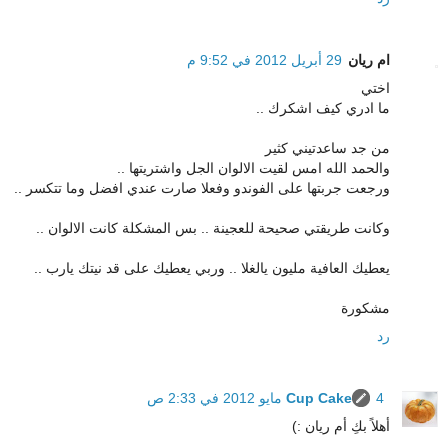
ام ريان
29 أبريل 2012 في 9:52 م
اختي
ما ادري كيف اشكرك ..
من جد ساعدتيني كثير
والحمد الله امس لقيت الالوان الجل واشتريتها ..
ورجعت جربتها على الفوندو وفعلا صارت عندي افضل وما تتكسر ..
وكانت طريقتي صحيحة للعجينة .. بس المشكلة كانت الالوان ..
يعطيك العافية مليون يالغلا .. وربي يعطيك على قد نيتك يارب ..
مشكورة
رد
4 مايو 2012 في 2:33 ص
Cup Cake
أهلاً بكِ أم ريان :)