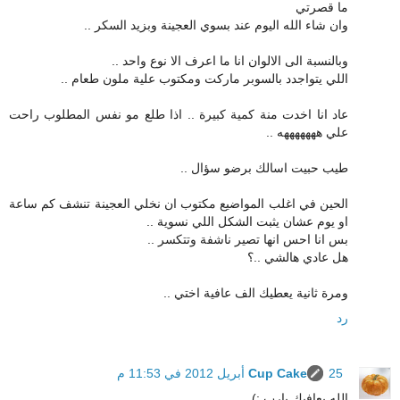
ما قصرتي
وان شاء الله اليوم عند بسوي العجينة وبزيد السكر ..
وبالنسبة الى الالوان انا ما اعرف الا نوع واحد ..
اللي يتواجدد بالسوبر ماركت ومكتوب علية ملون طعام ..
عاد انا اخدت منة كمية كبيرة .. اذا طلع مو نفس المطلوب راحت
علي هههههههه ..
طيب حبيت اسالك برضو سؤال ..
الحين في اغلب المواضيع مكتوب ان نخلي العجينة تنشف كم ساعة
او يوم عشان يثبت الشكل اللي نسوية ..
بس انا احس انها تصير ناشفة وتتكسر ..
هل عادي هالشي ..؟
ومرة ثانية يعطيك الف عافية اختي ..
رد
25 أبريل 2012 في 11:53 م
Cup Cake
الله يعافيك يارب :)