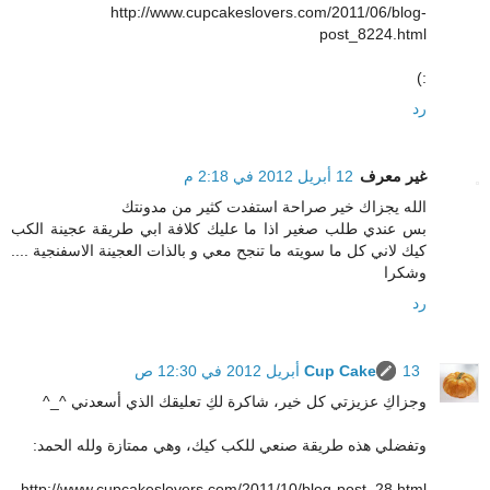
http://www.cupcakeslovers.com/2011/06/blog-
post_8224.html
:)
رد
غير معرف
12 أبريل 2012 في 2:18 م
الله يجزاك خير صراحة استفدت كثير من مدونتك
بس عندي طلب صغير اذا ما عليك كلافة ابي طريقة عجينة الكب
كيك لاني كل ما سويته ما تنجح معي و بالذات العجينة الاسفنجية ....
وشكرا
رد
13 أبريل 2012 في 12:30 ص
Cup Cake
وجزاكِ عزيزتي كل خير، شاكرة لكِ تعليقك الذي أسعدني ^_^
وتفضلي هذه طريقة صنعي للكب كيك، وهي ممتازة ولله الحمد:
http://www.cupcakeslovers.com/2011/10/blog-post_28.html