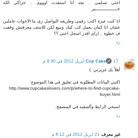
اختى تسلمى .. بجد انا استفدت اوووى .. جزاكى الله
خــــــــــــــــــير
انا كنت عيزة اكتب رقمى وطريقه التواصل زى ما الاخوات عاملين
عشان انا كمان بعمل كب كيك وببيع لكن للاسف معرفتش وقفت
ف خطوة .. ازاى اقدر اسجل اختى ؟؟
رد
17 أبريل 2012 في 9:30 م
Cup Cake
أهلاً بكِ عزيزتي :)
اكتبي البيانات المطلوبة في تعليق في هذا الموضوع:
http://www.cupcakeslovers.com/p/where-to-find-cupcake-
buyer.html
انسخي الرابط وألصقيه في المتصفح.
رد
غير معرف
21 أبريل 2012 في 8:12 م