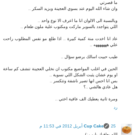
ما قصرتي
وان شاء الله اليوم عند بسوي العجينة وبزيد السكر ..
وبالنسبة الى الالوان انا ما اعرف الا نوع واحد ..
اللي يتواجدد بالسوبر ماركت ومكتوب علية ملون طعام ..
عاد انا اخدت منة كمية كبيرة .. اذا طلع مو نفس المطلوب راحت
علي هههههههه ..
طيب حبيت اسالك برضو سؤال ..
الحين في اغلب المواضيع مكتوب ان نخلي العجينة تنشف كم ساعة
او يوم عشان يثبت الشكل اللي نسوية ..
بس انا احس انها تصير ناشفة وتتكسر ..
هل عادي هالشي ..؟
ومرة ثانية يعطيك الف عافية اختي ..
رد
25 أبريل 2012 في 11:53 م
Cup Cake
الله يعافيك يارب :)