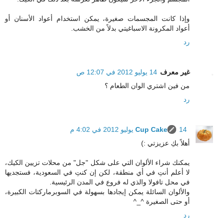
وإذا كانت المجسمات صغيرة، يمكن استخدام أعواد الأسنان أو
أعواد المكرونة الاسباغيتي بدلاً من الخشب.
رد
غير معرف
14 يوليو 2012 في 12:07 ص
من فين اشتري الوان الطعام ؟
رد
14 يوليو 2012 في 4:02 م
Cup Cake
أهلاً بكِ عزيزتي :)
يمكنك شراء الألوان التي على شكل "جل" من محلات تزيين الكيك،
لا أعلم أنتِ في أي منطقة، لكن إن كنتِ في السعودية، فستجديها
في محل تافولا والذي له فروع في المدن الرئيسية.
والألوان السائلة يمكن إيجادها بسهولة في السوبرماركتات الكبيرة،
أو حتى الصغيرة ^_^
رد