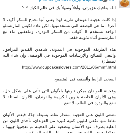
الله يعافيكِ عزيزتي، وأهلاً وسهلاً بكِ في عالم الكيك ^_^
إذا كانت عجينة الفوندان طرية فهذا يعني أنها تحتاج للسكر أكيد، لا
أعرف ما هي الوصفة التي تستخدمينها، لكن عادة لكيس المارشملو
الواحد نستخدم 8 أكواب من السكر البودرة، وملعقتين ماء مع
المارشملو أثناء تذويبه فقط.
هذه الطريقة الموجودة في المدونة، شاهدي الفيديو المرافق،
واتبعي النصائح والإرشادات الموجودة في الوصفة، وإن شاء الله
تضبط :)
http://www.cupcakeslovers.com/2011/06/mmf.html
انسخي الرابط وألصقيه في المتصفح
وعجينة الفوندان يمكن تلوينها بالألوان التي تأتي على شكل جل،
وهي الألوان الخاصة بتلوين الكريمة والفوندان، الألوان السائلة لا
تنفع والبودرة في الغالب لا تنفع.
تضعي اللون على العجينة بمقدار نقاط بسيطة جدًا، فبعض الألوان
نقاط منها تكفي لتلوين كمية كبيرة من الفوندان، تأخذي اللون من
العلبة بطرف عود الأسنان وتضعيه على العجينة ثم تعجنيها جييييدًا،
وهكذا تضيفي اللون حتى تحصلي على اللون المرغوب.