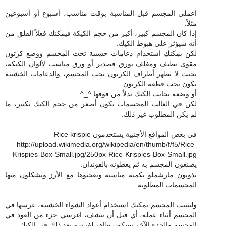
اعملي المجسم قبل المناسبة بوقت مناسب، أسبوع أو أسبوعين
مثلاً.
إذا كان المجسم كبير، أكبر من حجم الكيكة فيمكنك فعلاً القلق من
أنه سيؤثر على هبوط الكيك.
لكن يمكنك استخدام دعامات خشبية تحت المجسم ووضع كرتون
مقوى نظيف ومغلف بورق قصدير أو ورق مناسب لألوان الكيكة،
بحيث لا تظهر أطراف الكرتون تحت المجسم، والدعامات الخشبية
تكون تحت قطعة الكرتون.
أو وضعه بجانب الكيك بدلاً من فوقها ^_^
لكن في الغالب المجسمات تكون أصغر من حجم الكيك بكثير، ما
لم يكن المطلوب غير ذلك.
في بعض المواقع الأجنبية يستخدمون Rice krispie
http://upload.wikimedia.org/wikipedia/en/thumb/f/f5/Rice-
Krispies-Box-Small.jpg/250px-Rice-Krispies-Box-Small.jpg
يصنعون المجسم به ثم يغطونه بالفوندان.
يذوبون مارشملو بكمية مناسبة ويعجنوها مع الأرز ويشكلون منها
المجسمات المطلوبة.
ولتثبيت المجسم يمكنك استخدام أعواد الشواء الخشبية، غرسها في
المجسم أثناء عمله، أي قبل أن ينشف، اغرسي جزء من العود في
المجسم والجزء الآخر سيكون ظاهر لغرسه بعد ذلك في الكيك.