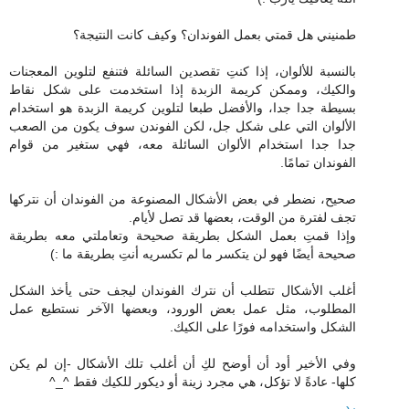
طمنيني هل قمتي بعمل الفوندان؟ وكيف كانت النتيجة؟
بالنسبة للألوان، إذا كنتِ تقصدين السائلة فتنفع لتلوين المعجنات
والكيك، وممكن كريمة الزبدة إذا استخدمت على شكل نقاط
بسيطة جدا جدا، والأفضل طبعا لتلوين كريمة الزبدة هو استخدام
الألوان التي على شكل جل، لكن الفوندن سوف يكون من الصعب
جدا جدا استخدام الألوان السائلة معه، فهي ستغير من قوام
الفوندان تمامًا.
صحيح، نضطر في بعض الأشكال المصنوعة من الفوندان أن نتركها
تجف لفترة من الوقت، بعضها قد تصل لأيام.
وإذا قمتِ بعمل الشكل بطريقة صحيحة وتعاملتي معه بطريقة
صحيحة أيضًا فهو لن يتكسر ما لم تكسريه أنتِ بطريقة ما :)
أغلب الأشكال تتطلب أن نترك الفوندان ليجف حتى يأخذ الشكل
المطلوب، مثل عمل بعض الورود، وبعضها الآخر نستطيع عمل
الشكل واستخدامه فورًا على الكيك.
وفي الأخير أود أن أوضح لكِ أن أغلب تلك الأشكال -إن لم يكن
كلها- عادةً لا تؤكل، هي مجرد زينة أو ديكور للكيك فقط ^_^
رد