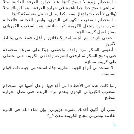
- استخدام زبدة لا تسيح كثيرًا عند حرارة الغرفة العادية، مثلاً
المراعي تصبح جدا جدا ناعمة في حرارة الغرفة، بينما لورباك مثلا
(والتي لا أحب شراؤها) ليست كذلك، بل تفضل متماسكة كثيرًا.
- استخدام المضرب الكهربائي اليدوي، وليس العجانة، فالعجانة
تضرب بقوة وتجعل الكريمة شبه سائلة، بينما المضرب الكهربائي
ممتاز لعمل كريمة الجبنة.
- اخفقي الزبدة مع الجبنة لمدة 3 دقائق أو أقل، فقط حتى يختلط
الاثنين.
- أضيفي السكر مرة واحدة واخفقي جيدًا على سرعة منخفضة
حتى يندمج السكر ثم ارفعي السرعة واخفقي الكريمة حتى تحصلي
على كريمة ممتازة.
- لا تستخدمي أنواع الجبنة الطرية جدًا، استخدمي جبنة ذات قوام
متماسك.
ربما كانت هذه هي الأخطاء التي أقع فيها، ولعل أهمها هو استخدام
المضرب الكهربائي اليدوي وعدم ترك الزبدة حتى تصل لحرارة
المطبخ.
أتمنى أن أكون أفدتك بشيء عزيزتي، وإن شاء الله في المرة
القادمة تبشريني بنجاح الكريمة معكِ ^_^
رد