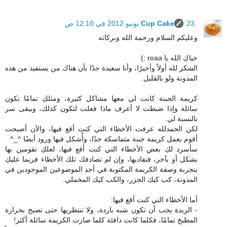
23 يونيو 2012 في 12:10 ص
Cup Cake
وعليكم السلام ورحمة الله وبركاته
حياكِ الله يا roaa :)
الشكر لله أولاً وأخيرًا، وأنا سعيدة جدًا بأن هناك من يستفيد من هذه
المدونة ولو بالقليل.
كريمة الجبنة كانت لي معها مشاكل كثيرة، ومثلكِ تمامًا تكون
سائلة وإذا ضبطت لا أعرف ماذا فعلت لتكون كذلك، ويبقى سر
بالنسبة لي.
لكن الحمدلله عرفت الأخطاء التي كنت أقع فيها، والآن أصبحت
أقوم بعمل كريمة جبنة متماسكة جدًا، وأُشكل فيها ورود أيضًا ^_^
سأسرد لكِ بعض الأخطاء التي كنت أقع فيها، لعلكِ تقومين بها
بشكل أو بآخر، فتفاديها، وإن لم تصادفك تلك الأخطاء فربما عليكِ
بتجربة وصفة الكريمة المكتوبة في أحد الموضوعين الموجودين في
المدونة، كب كيك الجزر، والكب كيك المخملي.
أما الأخطاء التي كنت أقع فيها:
- الزبدة يجب أن تكون شبه باردة، ولا تنتظريها حتى تصبح بحرارة
المطبخ تمامًا، فكلما كانت دافئة كلما صارت الكريمة سائلة أكثر!