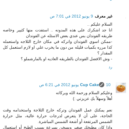
غير معرف
9 يونيو 2012 في 7:01 ص
السلام عليكم ..
انا جد اشكرك على هذه المدونه .. استفدت منها كثيير وخاصه
طربقه الفوندان بس عندي بعض الاسئله عن الفوندان
-ممكن اسوي الفوندان واتركه في مكان خارج الثلاجه واستعمله
كذا مرره بكميات قليله من دون ما يخرب علي او لازم استعمل كل
المقدار ؟
- وش الافضل الفوندان بالطريقه العاديه او بالمارشملو ؟
رد
10 يونيو 2012 في 6:21 ص
Cup Cake
وعليكم السلام ورحمة الله وبركاته
أهلاً وسهلاً بكِ عزيزتي :)
نعم يمكنكِ عمل الفوندان وتركه خارج الثلاجة واستخدامه وقت
الحاجة، على أن لا يتعرض لدرجات حرارة عالية، مثل حرارة
الشمس المرتفعة أو أشعة الشمس المباشرة.
وإذا كان مطبخكِ صغير ويسخن بسرعة بسبب الطبخ أو استعمال