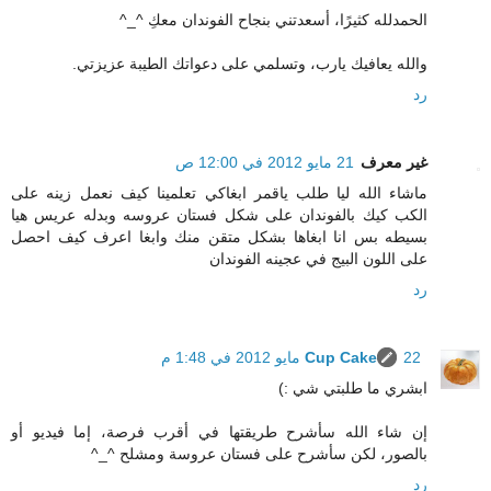
الحمدلله كثيرًا، أسعدتني بنجاح الفوندان معكِ ^_^
والله يعافيك يارب، وتسلمي على دعواتك الطيبة عزيزتي.
رد
غير معرف
21 مايو 2012 في 12:00 ص
ماشاء الله ليا طلب ياقمر ابغاكي تعلمينا كيف نعمل زينه على
الكب كيك بالفوندان على شكل فستان عروسه وبدله عريس هيا
بسيطه بس انا ابغاها بشكل متقن منك وابغا اعرف كيف احصل
على اللون البيج في عجينه الفوندان
رد
22 مايو 2012 في 1:48 م
Cup Cake
ابشري ما طلبتي شي :)
إن شاء الله سأشرح طريقتها في أقرب فرصة، إما فيديو أو
بالصور، لكن سأشرح على فستان عروسة ومشلح ^_^
رد