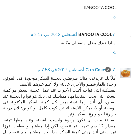
BANOOTA COOL
رد
7 أغسطس 2012 في 2:17 م
BANOOTA COOL
او اذا عندك محل اوصفيلي مكانة
رد
7 أغسطس 2012 في 7:53 م
Cup Cake
أهلاً بكِ عزيزتي، هناك طريقتين لعجينة السكر موجودة في الموقع،
واحدة بالمارشملو والأخرى عادية، ولا أعلم غيرهما للأسف.
المشكلة التي تواجه أغلب الأخوات عند عمل عجينة السكر هو كمية
السكر التي يجب استخدامها، مقياسك في ذلك هو قوام العجينة عند
العجن، أي أنك ربما تستخدمين كل كمية السكر المكتوبة في
الوصفة أو لا، يمكن الاستغناء عن كوب كامل أو كوبين؛ لأن درجة
حرارة الجو ونوع السكر يؤثر.
العجينة يجب أن تكون رخوة وليست ناشفة، وعند مطها تمتط
بمقدار 12 سم تقريبا ثم تنقطع، لكن إذا مطيتيها وانقطعت فورًا
فهذا يعني أنك زدتي كمية السكر جدا، وإذا مطيتيها ولم تنقطع بل