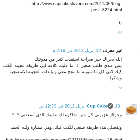
http://www.cupcakeslovers.com/2011/06/blog-
post_8224.html
:)
رد
غير معرف
12 أبريل 2012 في 2:18 م
الله يجزاك خير صراحة استفدت كثير من مدونتك
بس عندي طلب صغير اذا ما عليك كلافة ابي طريقة عجينة الكب
كيك لاني كل ما سويته ما تنجح معي و بالذات العجينة الاسفنجية ....
وشكرا
رد
13 أبريل 2012 في 12:30 ص
Cup Cake
وجزاكِ عزيزتي كل خير، شاكرة لكِ تعليقك الذي أسعدني ^_^
وتفضلي هذه طريقة صنعي للكب كيك، وهي ممتازة ولله الحمد:
http://www.cupcakeslovers.com/2011/10/blog-post_28.html