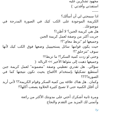
مجهود تشكرين عليه
استفدتي وأفدتي :)
-----
اذا سمحتي لي أن أسألك؟
الكريمة الموجودة على الكب كيك في الصورة المدرجة في
موضوعك..
هل هي كريمة الجبن؟ لا أظن!؟
جربت أكثر من وصفة لعمل كريمة الجبن
وجميعها لم "تزبط معاي"؟!
حيث يكون قوامها سائل يستحييييل وضعها فوق الكب كيك لأنها
سوف "تتزحلق"؟!
وحتى لو زدت كمية السكر؟! ما تزبط!!!
وجميعها ذهبت إلى مثواها الأخير >> الزبالة :(
سؤالي.. هل تقدري تعطيني وصفة "مضمونه" لعمل كريمة جبن
أستطيع تشكيلها بإستخدام الأقماع بحيث تكون نتيجتها كما في
الصورة؟؟؟؟
وكمان.. هل هناك علاقة بين كمية السكر وقوام الكريمة؟؟ لأني أريد
أن أقلل الكمية حتى لا تصبح كثيرة الحلاوة يصعب أكلها؟!
ومرة ثانية أشكرك أختي على مدونتك الأكثر من رائعة
وأتمنى لك المزيد من التقدم والنجاح
رد