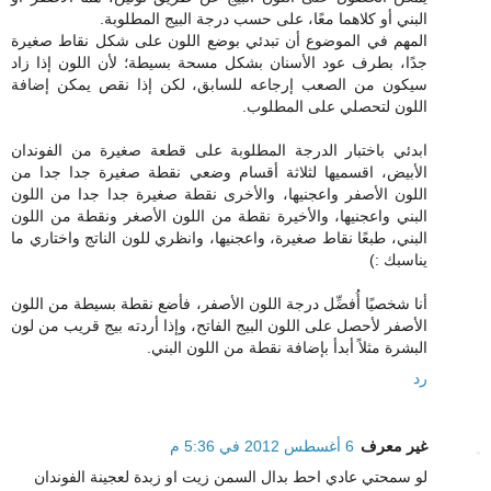
البني أو كلاهما معًا، على حسب درجة البيج المطلوبة.
المهم في الموضوع أن تبدئي بوضع اللون على شكل نقاط صغيرة
جدًا، بطرف عود الأسنان بشكل مسحة بسيطة؛ لأن اللون إذا زاد
سيكون من الصعب إرجاعه للسابق، لكن إذا نقص يمكن إضافة
اللون لتحصلي على المطلوب.
ابدئي باختبار الدرجة المطلوبة على قطعة صغيرة من الفوندان
الأبيض، اقسميها لثلاثة أقسام وضعي نقطة صغيرة جدا جدا من
اللون الأصفر واعجنيها، والأخرى نقطة صغيرة جدا جدا من اللون
البني واعجنيها، والأخيرة نقطة من اللون الأصغر ونقطة من اللون
البني، طبعًا نقاط صغيرة، واعجنيها، وانظري للون الناتج واختاري ما
يناسبك :)
أنا شخصيًا أُفضِّل درجة اللون الأصفر، فأضع نقطة بسيطة من اللون
الأصفر لأحصل على اللون البيج الفاتح، وإذا أردته بيج قريب من لون
البشرة مثلاً أبدأ بإضافة نقطة من اللون البني.
رد
غير معرف
6 أغسطس 2012 في 5:36 م
لو سمحتي عادي احط بدال السمن زيت او زبدة لعجينة الفوندان