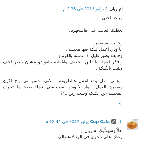
ام ريان
2 يوليو 2012 في 2:33 م
مرحبا اختي ..
يعطيك العافية على هالمجهود ..
وحبيت استفسر ..
انا ودي اعمل كيكة فيها مجسم ..
وخايفة يصير ثقيل اذا عملتة بالفوندو . .
وافكر اعملة بالفلين الخفيف واغطية بالفوندو عشان يصير اخف
ويثبت بالكيكة .
سؤالي.. هل ينفع اعمل هالطريقة .. لاني احس اني راح اكون
مقصرة بالعمل .. واذا لا وش انسب شي اعملة بحيث ما يتحرك
المجسم عن الكيكة ويثبت زين ..؟؟
رد
8 يوليو 2012 في 12:44 م
Cup Cake
أهلاً وسهلاً بكِ أم ريان :)
وعذرًا على تأخري في الرد لانشغالي.