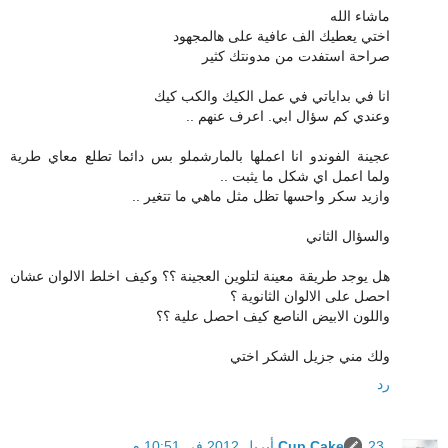
ماشاء الله
اختي يعطيك الف عافية على هالمجهود
صراحة استفدت من مدونتك كثير
انا في بداياتي في عمل الكيك والكب كيك
وعندي كم سؤال ابي. اعرف عنهم ..
عجينة الفوندو انا اعملها بالمارشملو بس دائما تطلع معاي طرية
ولما اعمل اي شكل ما يثبت ..
وازيد سكر واحسها تظل مثل ماهي ما تتغير ..
والسؤال الثاني
هل يوجد طريقة معينة لتلوين العجينة ؟؟ وكيف اخلط الالوان عشان
احصل على الالوان الثانوية ؟
واللون الابيض الناصع كيف احصل علية ؟؟
ولك مني جزيل الشكر اختي
رد
23 أبريل 2012 في 10:51 م
Cup Cake