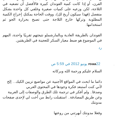
الفرن، أو إذا كانت كمية الفوندان كبيرة فالأفضل أن تضعيه في
الثلاجة، لكن وزعيه على كميات صغيرة وغلفي كل واحدة بشكل
منفصل (فهذا سيكون أريح لكِ)، ووقت الحاجة يمكنكِ إخراج الكمية
المطلوبة وتركها خارج الثلاجة حتى تصبح بحرارة الجو ثم
استخدامها.
الفوندان بالطريقة العادية وبالمارشملو نتيجتهم تقريبًا واحدة، المهم
في الموضوع هو ضبط معيار السكر للعجينة في الطريقتين.
رد
22 يونيو 2012 في 5:59 ص
roaa
السلام عليكم ورحمة الله وبركاته
دائما ما ابحث في المواقع الأجنبية عن مواضيع تزيين الكيك... إلخ
لأني كنت أستبعد فكرة وجودها في المحتوى العربي
وصدقا.. ولم أفكر في ترجمة تلك الطرق والوصفات إلى العربية
وعن طريق المصادفة.. استقبلت رابط من أخت لي لإحدى صفحات
مدونتك
وفعلا مدونتك أبهرتني من روعتها