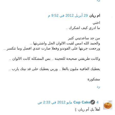
ام ريان
29 أبريل 2012 في 9:52 م
اختي
ما ادري كيف اشكرك ..
من جد ساعدتيني كثير
والحمد الله امس لقيت الالوان الجل واشتريتها ..
ورجعت جربتها على الفوندو وفعلا صارت عندي افضل وما تتكسر ..
وكانت طريقتي صحيحة للعجينة .. بس المشكلة كانت الالوان ..
يعطيك العافية مليون يالغلا .. وربي يعطيك على قد نيتك يارب ..
مشكورة
رد
4 مايو 2012 في 2:33 ص
Cup Cake
أهلاً بكِ أم ريان :)