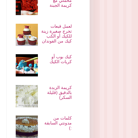
مخملي مع
كريمة الجبنة
لعمل قبعات
تخرج صغيرة زينة
للكيك أو الكب
كيك من الفوندان
كيك بوب أو
كريات الكيك
كريمة الزبدة
بالدقيق (قليلة
السكر)
كلمات من
مدونتي السابقة
:)