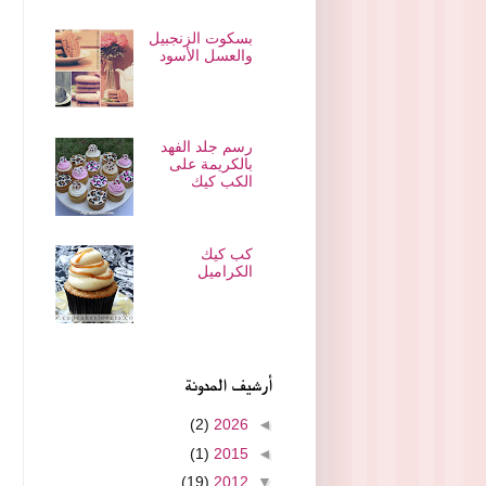
بسكوت الزنجبيل
والعسل الأسود
رسم جلد الفهد
بالكريمة على
الكب كيك
كب كيك
الكراميل
أرشيف المدونة
(2)
2026
◄
(1)
2015
◄
(19)
2012
▼