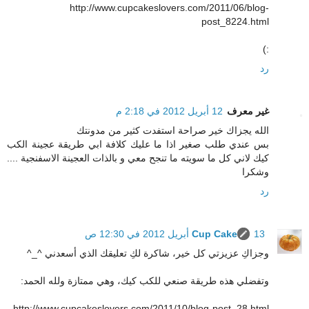
http://www.cupcakeslovers.com/2011/06/blog-
post_8224.html
:)
رد
غير معرف
12 أبريل 2012 في 2:18 م
الله يجزاك خير صراحة استفدت كثير من مدونتك
بس عندي طلب صغير اذا ما عليك كلافة ابي طريقة عجينة الكب
كيك لاني كل ما سويته ما تنجح معي و بالذات العجينة الاسفنجية ....
وشكرا
رد
13 أبريل 2012 في 12:30 ص
Cup Cake
وجزاكِ عزيزتي كل خير، شاكرة لكِ تعليقك الذي أسعدني ^_^
وتفضلي هذه طريقة صنعي للكب كيك، وهي ممتازة ولله الحمد:
http://www.cupcakeslovers.com/2011/10/blog-post_28.html