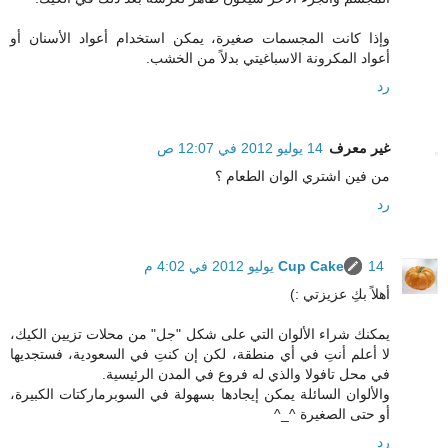
وإذا كانت المجسمات صغيرة، يمكن استخدام أعواد الأسنان أو
أعواد المكرونة الاسباغيتي بدلاً من الخشب.
رد
غير معرف
14 يوليو 2012 في 12:07 ص
من فين اشتري الوان الطعام ؟
رد
14 يوليو 2012 في 4:02 م
Cup Cake
أهلاً بكِ عزيزتي :)
يمكنك شراء الألوان التي على شكل "جل" من محلات تزيين الكيك،
لا أعلم أنتِ في أي منطقة، لكن إن كنتِ في السعودية، فستجديها
في محل تافولا والذي له فروع في المدن الرئيسية.
والألوان السائلة يمكن إيجادها بسهولة في السوبرماركتات الكبيرة،
أو حتى الصغيرة ^_^
رد