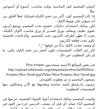
اعملي المجسم قبل المناسبة بوقت مناسب، أسبوع أو أسبوعين
مثلاً.
إذا كان المجسم كبير، أكبر من حجم الكيكة فيمكنك فعلاً القلق من
أنه سيؤثر على هبوط الكيك.
لكن يمكنك استخدام دعامات خشبية تحت المجسم ووضع كرتون
مقوى نظيف ومغلف بورق قصدير أو ورق مناسب لألوان الكيكة،
بحيث لا تظهر أطراف الكرتون تحت المجسم، والدعامات الخشبية
تكون تحت قطعة الكرتون.
أو وضعه بجانب الكيك بدلاً من فوقها ^_^
لكن في الغالب المجسمات تكون أصغر من حجم الكيك بكثير، ما
لم يكن المطلوب غير ذلك.
في بعض المواقع الأجنبية يستخدمون Rice krispie
http://upload.wikimedia.org/wikipedia/en/thumb/f/f5/Rice-
Krispies-Box-Small.jpg/250px-Rice-Krispies-Box-Small.jpg
يصنعون المجسم به ثم يغطونه بالفوندان.
يذوبون مارشملو بكمية مناسبة ويعجنوها مع الأرز ويشكلون منها
المجسمات المطلوبة.
ولتثبيت المجسم يمكنك استخدام أعواد الشواء الخشبية، غرسها في
المجسم أثناء عمله، أي قبل أن ينشف، اغرسي جزء من العود في
المجسم والجزء الآخر سيكون ظاهر لغرسه بعد ذلك في الكيك.