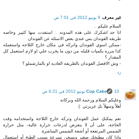
غير معرف
9 يونيو 2012 في 7:01 ص
السلام عليكم ..
انا جد اشكرك على هذه المدونه .. استفدت منها كثيير وخاصه
طربقه الفوندان بس عندي بعض الاسئله عن الفوندان
-ممكن اسوي الفوندان واتركه في مكان خارج الثلاجه واستعمله
كذا مرره بكميات قليله من دون ما يخرب علي او لازم استعمل كل
المقدار ؟
- وش الافضل الفوندان بالطريقه العاديه او بالمارشملو ؟
رد
10 يونيو 2012 في 6:21 ص
Cup Cake
وعليكم السلام ورحمة الله وبركاته
أهلاً وسهلاً بكِ عزيزتي :)
نعم يمكنكِ عمل الفوندان وتركه خارج الثلاجة واستخدامه وقت
الحاجة، على أن لا يتعرض لدرجات حرارة عالية، مثل حرارة
الشمس المرتفعة أو أشعة الشمس المباشرة.
وإذا كان مطبخكِ صغير ويسخن بسرعة بسبب الطبخ أو استعمال