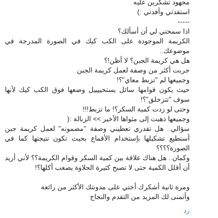
مجهود تشكرين عليه
استفدتي وأفدتي :)
-----
اذا سمحتي لي أن أسألك؟
الكريمة الموجودة على الكب كيك في الصورة المدرجة في
موضوعك..
هل هي كريمة الجبن؟ لا أظن!؟
جربت أكثر من وصفة لعمل كريمة الجبن
وجميعها لم "تزبط معاي"؟!
حيث يكون قوامها سائل يستحييييل وضعها فوق الكب كيك لأنها
سوف "تتزحلق"؟!
وحتى لو زدت كمية السكر؟! ما تزبط!!!
وجميعها ذهبت إلى مثواها الأخير >> الزبالة :(
سؤالي.. هل تقدري تعطيني وصفة "مضمونه" لعمل كريمة جبن
أستطيع تشكيلها بإستخدام الأقماع بحيث تكون نتيجتها كما في
الصورة؟؟؟؟
وكمان.. هل هناك علاقة بين كمية السكر وقوام الكريمة؟؟ لأني أريد
أن أقلل الكمية حتى لا تصبح كثيرة الحلاوة يصعب أكلها؟!
ومرة ثانية أشكرك أختي على مدونتك الأكثر من رائعة
وأتمنى لك المزيد من التقدم والنجاح
رد