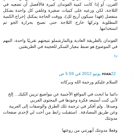
الفرن، أو إذا كانت كمية الفوندان كبيرة فالأفضل أن تضعيه في
الثلاجة، لكن وزعيه على كميات صغيرة وغلفي كل واحدة بشكل
منفصل (فهذا سيكون أريح لكِ)، ووقت الحاجة يمكنكِ إخراج الكمية
المطلوبة وتركها خارج الثلاجة حتى تصبح بحرارة الجو ثم
استخدامها.
الفوندان بالطريقة العادية وبالمارشملو نتيجتهم تقريبًا واحدة، المهم
في الموضوع هو ضبط معيار السكر للعجينة في الطريقتين.
رد
22 يونيو 2012 في 5:59 ص
roaa
السلام عليكم ورحمة الله وبركاته
دائما ما ابحث في المواقع الأجنبية عن مواضيع تزيين الكيك... إلخ
لأني كنت أستبعد فكرة وجودها في المحتوى العربي
وصدقا.. ولم أفكر في ترجمة تلك الطرق والوصفات إلى العربية
وعن طريق المصادفة.. استقبلت رابط من أخت لي لإحدى صفحات
مدونتك
وفعلا مدونتك أبهرتني من روعتها