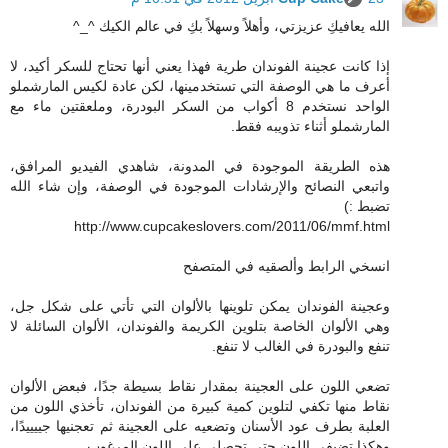
الله يعافيكِ عزيزتي، وأهلاً وسهلاً بكِ في عالم الكيك ^_^
إذا كانت عجينة الفوندان طرية فهذا يعني أنها تحتاج للسكر أكيد، لا
أعرف ما هي الوصفة التي تستخدمينها، لكن عادة لكيس المارشملو
الواحد نستخدم 8 أكواب من السكر البودرة، وملعقتين ماء مع
المارشملو أثناء تذويبه فقط.
هذه الطريقة الموجودة في المدونة، شاهدي الفيديو المرافق،
واتبعي النصائح والإرشادات الموجودة في الوصفة، وإن شاء الله
تضبط :)
http://www.cupcakeslovers.com/2011/06/mmf.html
انسخي الرابط وألصقيه في المتصفح
وعجينة الفوندان يمكن تلوينها بالألوان التي تأتي على شكل جل،
وهي الألوان الخاصة بتلوين الكريمة والفوندان، الألوان السائلة لا
تنفع والبودرة في الغالب لا تنفع.
تضعي اللون على العجينة بمقدار نقاط بسيطة جدًا، فبعض الألوان
نقاط منها تكفي لتلوين كمية كبيرة من الفوندان، تأخذي اللون من
العلبة بطرف عود الأسنان وتضعيه على العجينة ثم تعجنيها جييييدًا،
وهكذا تضيفي اللون حتى تحصلي على اللون المرغوب.