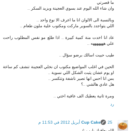
ما قصرتي
وان شاء الله اليوم عند بسوي العجينة وبزيد السكر ..
وبالنسبة الى الالوان انا ما اعرف الا نوع واحد ..
اللي يتواجدد بالسوبر ماركت ومكتوب علية ملون طعام ..
عاد انا اخدت منة كمية كبيرة .. اذا طلع مو نفس المطلوب راحت
علي هههههههه ..
طيب حبيت اسالك برضو سؤال ..
الحين في اغلب المواضيع مكتوب ان نخلي العجينة تنشف كم ساعة
او يوم عشان يثبت الشكل اللي نسوية ..
بس انا احس انها تصير ناشفة وتتكسر ..
هل عادي هالشي ..؟
ومرة ثانية يعطيك الف عافية اختي ..
رد
25 أبريل 2012 في 11:53 م
Cup Cake
الله يعافيك يارب :)