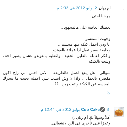
ام ريان
2 يوليو 2012 في 2:33 م
مرحبا اختي ..
يعطيك العافية على هالمجهود ..
وحبيت استفسر ..
انا ودي اعمل كيكة فيها مجسم ..
وخايفة يصير ثقيل اذا عملتة بالفوندو . .
وافكر اعملة بالفلين الخفيف واغطية بالفوندو عشان يصير اخف
ويثبت بالكيكة .
سؤالي.. هل ينفع اعمل هالطريقة .. لاني احس اني راح اكون
مقصرة بالعمل .. واذا لا وش انسب شي اعملة بحيث ما يتحرك
المجسم عن الكيكة ويثبت زين ..؟؟
رد
8 يوليو 2012 في 12:44 م
Cup Cake
أهلاً وسهلاً بكِ أم ريان :)
وعذرًا على تأخري في الرد لانشغالي.