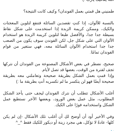
طمنيني هل قمتي بعمل الفوندان؟ وكيف كانت النتيجة؟
بالنسبة للألوان، إذا كنتِ تقصدين السائلة فتنفع لتلوين المعجنات
والكيك، وممكن كريمة الزبدة إذا استخدمت على شكل نقاط
بسيطة جدا جدا، والأفضل طبعا لتلوين كريمة الزبدة هو استخدام
الألوان التي على شكل جل، لكن الفوندن سوف يكون من الصعب
جدا جدا استخدام الألوان السائلة معه، فهي ستغير من قوام
الفوندان تمامًا.
صحيح، نضطر في بعض الأشكال المصنوعة من الفوندان أن نتركها
تجف لفترة من الوقت، بعضها قد تصل لأيام.
وإذا قمتِ بعمل الشكل بطريقة صحيحة وتعاملتي معه بطريقة
صحيحة أيضًا فهو لن يتكسر ما لم تكسريه أنتِ بطريقة ما :)
أغلب الأشكال تتطلب أن نترك الفوندان ليجف حتى يأخذ الشكل
المطلوب، مثل عمل بعض الورود، وبعضها الآخر نستطيع عمل
الشكل واستخدامه فورًا على الكيك.
وفي الأخير أود أن أوضح لكِ أن أغلب تلك الأشكال -إن لم يكن
كلها- عادةً لا تؤكل، هي مجرد زينة أو ديكور للكيك فقط ^_^
رد