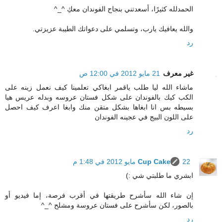
الحمدلله كثيرًا، أسعدتني بنجاح الفوندان معكِ ^_^
والله يعافيك يارب، وتسلمي على دعواتك الطيبة عزيزتي.
رد
غير معرف
21 مايو 2012 في 12:00 ص
ماشاء الله ليا طلب ياقمر ابغاكي تعلمينا كيف نعمل زينه على
الكب كيك بالفوندان على شكل فستان عروسه وبدله عريس هيا
بسيطه بس انا ابغاها بشكل متقن منك وابغا اعرف كيف احصل
على اللون البيج في عجينه الفوندان
رد
22 مايو 2012 في 1:48 م
Cup Cake
ابشري ما طلبتي شي :)
إن شاء الله سأشرح طريقتها في أقرب فرصة، إما فيديو أو
بالصور، لكن سأشرح على فستان عروسة ومشلح ^_^
رد