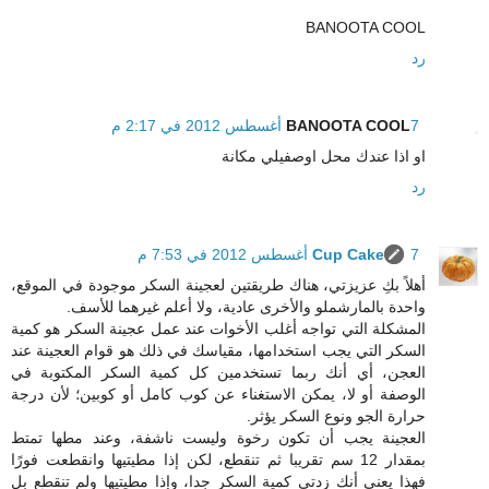
BANOOTA COOL
رد
7 أغسطس 2012 في 2:17 م
BANOOTA COOL
او اذا عندك محل اوصفيلي مكانة
رد
7 أغسطس 2012 في 7:53 م
Cup Cake
أهلاً بكِ عزيزتي، هناك طريقتين لعجينة السكر موجودة في الموقع،
واحدة بالمارشملو والأخرى عادية، ولا أعلم غيرهما للأسف.
المشكلة التي تواجه أغلب الأخوات عند عمل عجينة السكر هو كمية
السكر التي يجب استخدامها، مقياسك في ذلك هو قوام العجينة عند
العجن، أي أنك ربما تستخدمين كل كمية السكر المكتوبة في
الوصفة أو لا، يمكن الاستغناء عن كوب كامل أو كوبين؛ لأن درجة
حرارة الجو ونوع السكر يؤثر.
العجينة يجب أن تكون رخوة وليست ناشفة، وعند مطها تمتط
بمقدار 12 سم تقريبا ثم تنقطع، لكن إذا مطيتيها وانقطعت فورًا
فهذا يعني أنك زدتي كمية السكر جدا، وإذا مطيتيها ولم تنقطع بل