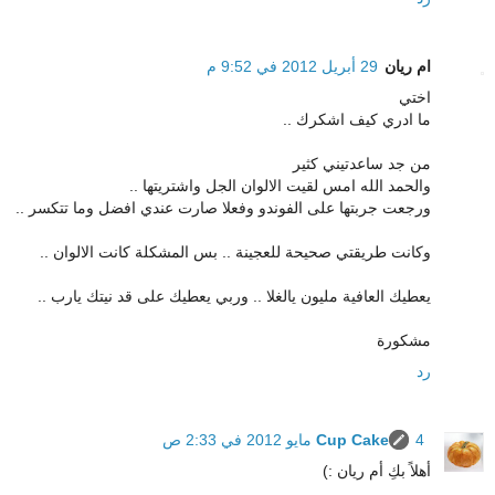
ام ريان
29 أبريل 2012 في 9:52 م
اختي
ما ادري كيف اشكرك ..
من جد ساعدتيني كثير
والحمد الله امس لقيت الالوان الجل واشتريتها ..
ورجعت جربتها على الفوندو وفعلا صارت عندي افضل وما تتكسر ..
وكانت طريقتي صحيحة للعجينة .. بس المشكلة كانت الالوان ..
يعطيك العافية مليون يالغلا .. وربي يعطيك على قد نيتك يارب ..
مشكورة
رد
4 مايو 2012 في 2:33 ص
Cup Cake
أهلاً بكِ أم ريان :)