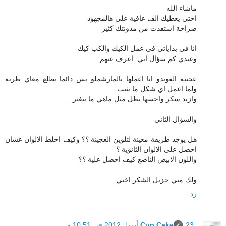
ماشاء الله
اختي يعطيك الف عافية على هالمجهود
صراحة استفدت من مدونتك كثير
انا في بداياتي في عمل الكيك والكب كيك
وعندي كم سؤال ابي. اعرف عنهم ..
عجينة الفوندو انا اعملها بالمارشملو بس دائما تطلع معاي طرية
ولما اعمل اي شكل ما يثبت ..
وازيد سكر واحسها تظل مثل ماهي ما تتغير ..
والسؤال الثاني
هل يوجد طريقة معينة لتلوين العجينة ؟؟ وكيف اخلط الالوان عشان
احصل على الالوان الثانوية ؟
واللون الابيض الناصع كيف احصل علية ؟؟
ولك مني جزيل الشكر اختي
رد
23 أبريل 2012 في 10:51 م
Cup Cake