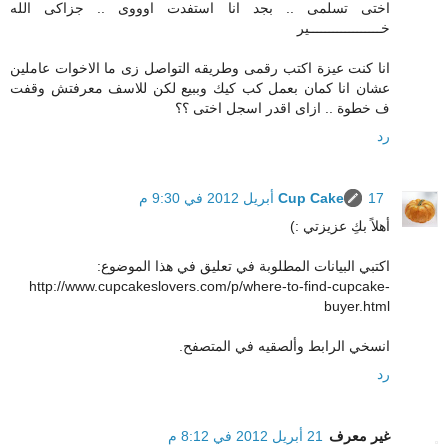
اختى تسلمى .. بجد انا استفدت اوووى .. جزاكى الله
خــــــــــــــــــير
انا كنت عيزة اكتب رقمى وطريقه التواصل زى ما الاخوات عاملين
عشان انا كمان بعمل كب كيك وببيع لكن للاسف معرفتش وقفت
ف خطوة .. ازاى اقدر اسجل اختى ؟؟
رد
17 أبريل 2012 في 9:30 م
Cup Cake
أهلاً بكِ عزيزتي :)
اكتبي البيانات المطلوبة في تعليق في هذا الموضوع:
http://www.cupcakeslovers.com/p/where-to-find-cupcake-
buyer.html
انسخي الرابط وألصقيه في المتصفح.
رد
غير معرف
21 أبريل 2012 في 8:12 م