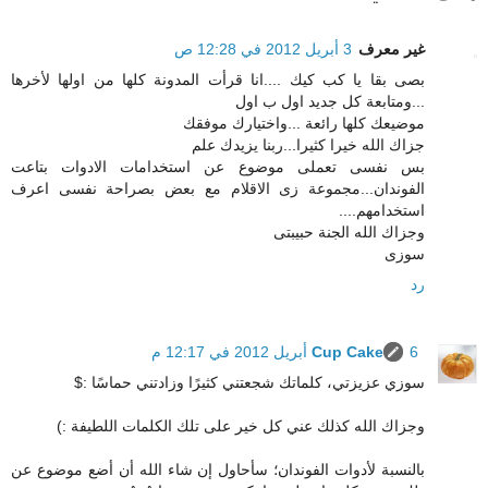
غير معرف
3 أبريل 2012 في 12:28 ص
بصى بقا يا كب كيك ....انا قرأت المدونة كلها من اولها لأخرها
...ومتابعة كل جديد اول ب اول
موضيعك كلها رائعة ...واختيارك موفقك
جزاك الله خيرا كثيرا...ربنا يزيدك علم
بس نفسى تعملى موضوع عن استخدامات الادوات بتاعت
الفوندان...مجموعة زى الاقلام مع بعض بصراحة نفسى اعرف
استخدامهم....
وجزاك الله الجنة حبيبتى
سوزى
رد
6 أبريل 2012 في 12:17 م
Cup Cake
سوزي عزيزتي، كلماتك شجعتني كثيرًا وزادتني حماسًا :$
وجزاك الله كذلك عني كل خير على تلك الكلمات اللطيفة :)
بالنسبة لأدوات الفوندان؛ سأحاول إن شاء الله أن أضع موضوع عن