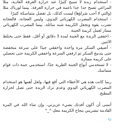
- استخدام زبدة لا تسيح كثيرًا عند حرارة الغرفة العادية، مثلاً
المراعي تصبح جدا جدا ناعمة في حرارة الغرفة، بينما لورباك مثلا
(والتي لا أحب شراؤها) ليست كذلك، بل تفضل متماسكة كثيرًا.
- استخدام المضرب الكهربائي اليدوي، وليس العجانة، فالعجانة
تضرب بقوة وتجعل الكريمة شبه سائلة، بينما المضرب الكهربائي
ممتاز لعمل كريمة الجبنة.
- اخفقي الزبدة مع الجبنة لمدة 3 دقائق أو أقل، فقط حتى يختلط
الاثنين.
- أضيفي السكر مرة واحدة واخفقي جيدًا على سرعة منخفضة
حتى يندمج السكر ثم ارفعي السرعة واخفقي الكريمة حتى تحصلي
على كريمة ممتازة.
- لا تستخدمي أنواع الجبنة الطرية جدًا، استخدمي جبنة ذات قوام
متماسك.
ربما كانت هذه هي الأخطاء التي أقع فيها، ولعل أهمها هو استخدام
المضرب الكهربائي اليدوي وعدم ترك الزبدة حتى تصل لحرارة
المطبخ.
أتمنى أن أكون أفدتك بشيء عزيزتي، وإن شاء الله في المرة
القادمة تبشريني بنجاح الكريمة معكِ ^_^
رد