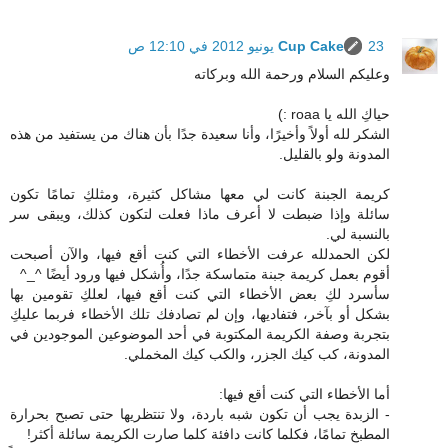
23 يونيو 2012 في 12:10 ص
Cup Cake
وعليكم السلام ورحمة الله وبركاته
حياكِ الله يا roaa :)
الشكر لله أولاً وأخيرًا، وأنا سعيدة جدًا بأن هناك من يستفيد من هذه
المدونة ولو بالقليل.
كريمة الجبنة كانت لي معها مشاكل كثيرة، ومثلكِ تمامًا تكون
سائلة وإذا ضبطت لا أعرف ماذا فعلت لتكون كذلك، ويبقى سر
بالنسبة لي.
لكن الحمدلله عرفت الأخطاء التي كنت أقع فيها، والآن أصبحت
أقوم بعمل كريمة جبنة متماسكة جدًا، وأُشكل فيها ورود أيضًا ^_^
سأسرد لكِ بعض الأخطاء التي كنت أقع فيها، لعلكِ تقومين بها
بشكل أو بآخر، فتفاديها، وإن لم تصادفك تلك الأخطاء فربما عليكِ
بتجربة وصفة الكريمة المكتوبة في أحد الموضوعين الموجودين في
المدونة، كب كيك الجزر، والكب كيك المخملي.
أما الأخطاء التي كنت أقع فيها:
- الزبدة يجب أن تكون شبه باردة، ولا تنتظريها حتى تصبح بحرارة
المطبخ تمامًا، فكلما كانت دافئة كلما صارت الكريمة سائلة أكثر!