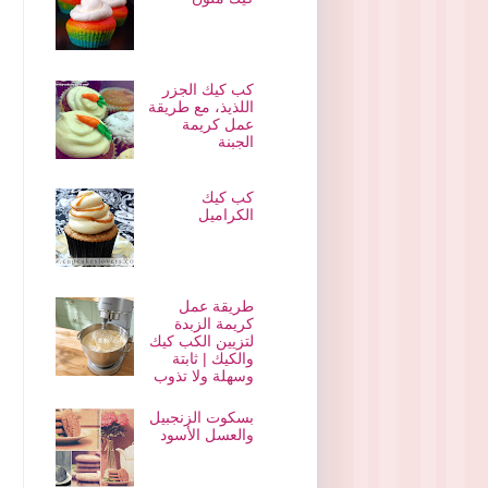
كب كيك الجزر
اللذيذ، مع طريقة
عمل كريمة
الجبنة
كب كيك
الكراميل
طريقة عمل
كريمة الزبدة
لتزيين الكب كيك
والكيك | ثابتة
وسهلة ولا تذوب
بسكوت الزنجبيل
والعسل الأسود