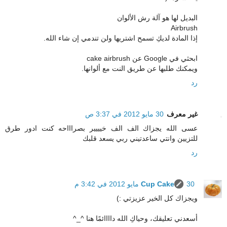
البديل لها هو آلة رش الألوان
Airbrush
إذا المادة لديكِ تسمح اشتريها ولن تندمي إن شاء الله.
ابحثي في Google عن cake airbrush
ويمكنك طلبها عن طريق النت مع ألوانها.
رد
غير معرف
30 مايو 2012 في 3:37 ص
عسى الله يجزاك الف الف خيييير بصراااحه كنت ادور طرق
للتزيين وانتي ساعدتيني ربي يسعد قلبك
رد
30 مايو 2012 في 3:42 م
Cup Cake
ويجزاك كل الخير عزيزتي :)
أسعدني تعليقك، وحياكِ الله داااائمًا هنا ^_^