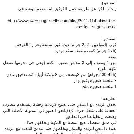
الموضوع.
وبحثت لكن عن طريقة عمل الكوكيز المستخدمة وهذه هي:
http://www.sweetsugarbelle.com/blog/2011/11/baking-the-
perfect-sugar-cookie/
المقادير:
كوب (اصباعين، 227 جرام) زبدة غير مملحة بحرارة الغرفة.
(175 جرام) كوب ونصف سكر بودرة
بيضة
من 1 ونصف إلى 3 ملاعق صغيرة نكهة (وهي في مدونتها تفضل
نكهة اللوز)
(400-425 جرام) من 2ونصف إلى 2 وثلاثة أرباع كوب دقيق عادي
2 ملعقة صغيرة بكنغ بودر
1 ملعقة صغيرة ملح
الطريقة:
نخفق الزبدة مع السكر حتى تصبح كريمية وهشة (نستخدم مضرب
العجانة على شكل حرف K) (تابعوا الصور في المدونة الأصلية التي
وضعت رابطها هنا في التعليق)
في طبق منفصل نضع البيضة مع النكهة ونخفقهم جيدًا.
نضيف البيض للزبدة والسكر ونخلطهم حتى تندمج البيضة مع الزبدة.