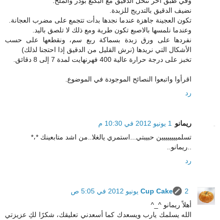
وفي طبق آخر ننخل الدقيق مع البكنغ بودر والملح.
نضيف الدقيق بالتدريج للزبدة.
تكون العجينة جاهزة عندما نجدها بدأت تتجمع على مضرب العجانة.
وعندما نلمسها بالاصبع تكون طرية ومع ذلك لا تلصق باليد.
نفردها على ورق زبدة بسماكة ربع سم، ونقطعها على حسب
الأشكال التي نريدها (نرش القليل من الدقيق إذا احتجنا لذلك)
تخبز على درجة حرارة عالية 400 فهرنهايت لمدة 7 إلى 8 دقائق.
اقرأوا واتبعوا النصائح الموجودة في الموضوع.
رد
ريمانو
1 يونيو 2012 في 10:30 م
تسلميييييييين حبيبتي...استمري يالغلا..من اشد متابعينك *،*
..ريمانو..
رد
2 يونيو 2012 في 5:05 ص
Cup Cake
أهلاً ريمانو ^_^
الله يسلمك يارب ويسعدك كما أسعدني تعليقك، شكرًا لكِ عزيزتي