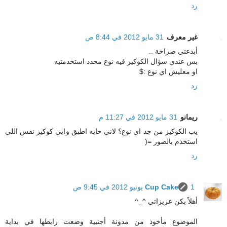
رد
غير معرف
31 مايو 2012 في 8:44 ص
أبدعتي صراحة ..
بس عندي سؤال الكوكيز فيه نوع محدد استخدمتيه
او معليش اي نوع :$
رد
ريمانو
31 مايو 2012 في 11:27 م
يب الكوكيز من جد اي نوع؟ لاني حابه اطبق وابي كوكيز نفس اللي
استخذم بالصور =(
رد
1 يونيو 2012 في 9:45 ص
Cup Cake
أهلاً بكن عزيزاتي ^_^
الموضوع مأخوذ من مدونة أجنبية وضعت رابطها في بداية