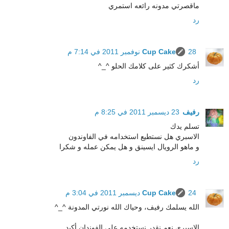
ماقصرتي مدونه رائعه استمري
رد
28 نوفمبر 2011 في 7:14 م
Cup Cake
أشكرك كثير على كلامك الحلو ^_^
رد
رفيف
23 ديسمبر 2011 في 8:25 م
تسلم يدك
الاسبري هل نستطيع استخدامه في الفاوندون
و ماهو الرويال ايسينق و هل يمكن عمله و شكرا
رد
24 ديسمبر 2011 في 3:04 م
Cup Cake
الله يسلمك رفيف، وحياك الله نورتي المدونة ^_^
الاسبري نعم نقدر نستخدمه على الفوندان أكيد.