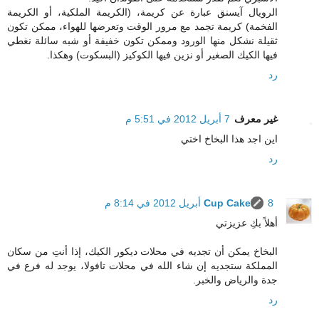
الرويال آيسنق عبارة عن كريمة، (الكريمة الملكية، أو الكريمة
الفخمة) كريمة تجمد مع مرور الوقت وتعرضها للهواء، ممكن تكون
ثقيلة نشكل منها الورود وممكن تكون خفيفة أو شبه سائلة نغطي
فيها الكيك الصغير أو نزين فيها الكوكيز (البسكوت) وهكذا.
رد
غير معرف
7 أبريل 2012 في 5:51 م
اين اجد هذا البخاخ اختي
رد
8 أبريل 2012 في 8:14 م
Cup Cake
أهلاً بكِ عزيزتي
البخاخ يمكن أن تجديه في محلات ديكور الكيك، إذا أنتِ من سكان
المملكة ستجديه إن شاء الله في محلات تافولا، يوجد له فرع في
جدة والرياض والخبر.
رد