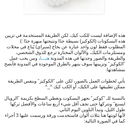
هذه الإضافة ليست للكب كيك، لكن الطريقة المستخدمة في تزيين
هذه البسكوتات (الكوكيز) بسيطة جدًا ونتيجتها مبهرة جدًا :)
المطلوب فقط لون واحد عبارة عن بخاخ (سبراي) يُباع في محلات
ومستلزمات الكيك، والألوان المختارة ترجع للذوق الشخصي،
والطريقة والصور وجدتها في هذه المدونة
هنـــا
، ومن يحب عمل
"الكوكيز" وتزيينها سوف ينبهر بالطرق الموجودة في المدونة فأنصح
بمشاهدتها.
نأتي لخطوات العمل بالصور، لكن على "الكوكيز" وبنفس الطريقة
ممكن تطبيقها على الكيك، أو الكب كيك ^_^
بالنسبة للـ "كوكيز" نجهز البسكوت ونغطي السطح بكريمة "الرويال
ايسنغ" ونتركها حتى تجف أقل شيء أربع ساعات والأفضل تركها
طول الليل، ونبدأ التلوين اليوم الثاني.
لأنها لونتها هنا بثلاث ألوان فاستخدمت ورقة ورسمت عليها 3 أجزاء
كما في الصورة التالية: