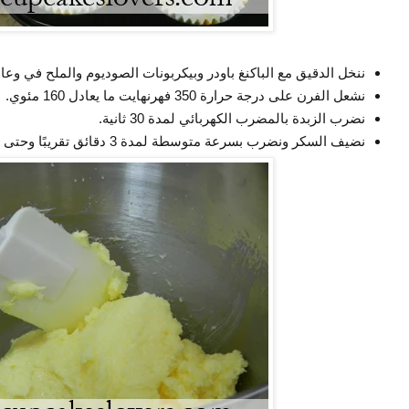
ننخل الدقيق مع الباكنغ باودر وبيكربونات الصوديوم والملح في وعا
نشعل الفرن على درجة حرارة 350 فهرنهايت ما يعادل 160 مئوي.
نضرب الزبدة بالمضرب الكهربائي لمدة 30 ثانية.
نضيف السكر ونضرب بسرعة متوسطة لمدة 3 دقائق تقريبًا وحتى تصبح كالكريمة.