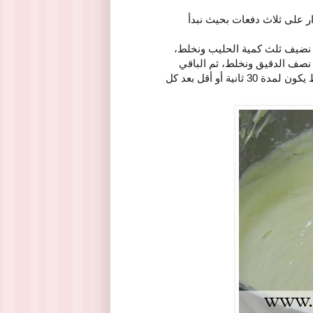
ر على ثلاث دفعات بحيث نبدأ
 نضيف ثلث كمية الحليب ونخلط،
نصف الدقيق ونخلط، ثم الباقي
من الحليب ونخلط، وأخيرا نضع المتبقي من الدقيق ونخلط، والخلط يكون لمدة 30 ثانية أو أقل بعد كل