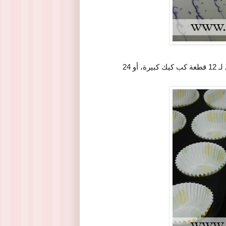
نجهز صينية الكب كيك، ونجهزها بـ 12 ورق كب كيك، فالكمية تكفي لـ 12 قطعة كب كيك كبيرة، أو 24