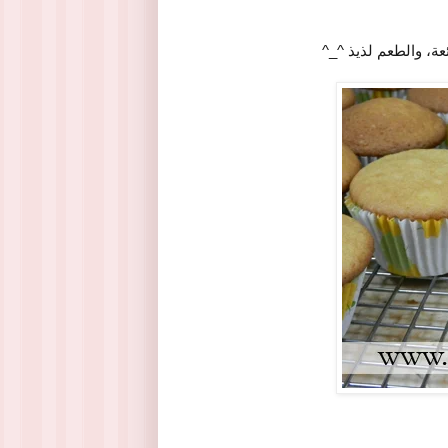
عة، والطعم لذيذ ^_^