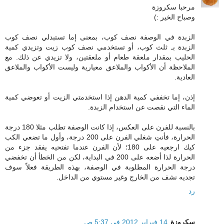
مرحبا سكروزة
وصباح الخير :)
الزبدة في الوصفة نصف كوب، بمعنى إما تستبدلي نصف كوب
الزبدة بـ ثلث كوب، أو تستخدمي نصف كوب زيت وتزيدي كمية
الحليب بمقدار ملعقة طعام أو ملعقتين، ولا تزيدي عن ذلك. مع
الملاحظة أن الأكواب والملاعق معيارية وليست الأكواب والملاعق
العادية.
إذن، إما تخففي كمية الدهن إذا استخدمتي الزيت أو تعوضي كمية
الماء التي نقصت عن استخدام الزبدة.
بالنسبة للفرن على العكس، إذا كانت الوصفة تطلب مثلا 180 درجة
الحرارة، فأنتِ شغلي الفرن على 200 درجة، وأول ما تضعي الكب
كيك ارجعيه على 180؛ لأن الفرن عندما تفتحيه يفقد جزء من
الحرارة لذا أضعه على 200 في البداية، لكن من الخطأ أن تخفضي
درجة الحرارة المطلوبة في الوصفة، بهذه الطريقة فعلاً سوف
تجديه نشف من الخارج وغير مستوي من الداخل.
رد
سكروزة
14 فبراير 2012 في 5:37 ص