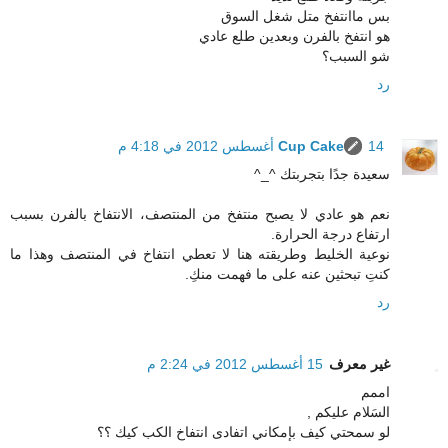
بس ماانتفخ متل شغل السوق
هو انتفخ بالفرن وبعدين طلع عادي
شو السبب؟
رد
14 أغسطس 2012 في 4:18 م
Cup Cake
سعيدة جدًا بتجربتك ^_^
نعم هو عادي لا يصبح منتفخ من المنتصف، الانتفاخ بالفرن بسبب
ارتفاع درجة الحرارة.
نوعية الخليط وطريقته هنا لا تعطي انتفاخ في المنتصف وهذا ما
كنتِ تبحثين عنه على ما فهمت منكِ.
رد
غير معرف
15 أغسطس 2012 في 2:24 م
اممم
السَلام عليكم ,
لو سمحتي كيف بإمكاني اتفادى انتفاخ الكب كيك ؟؟