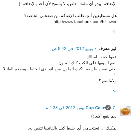
الإضافة، يبدو أن ملفك خاص، لا يسمح لأي أحد بالإضافة :(
هل تستطيعين أنتِ طلب الإضافة من صفحتي الخاصة؟
http://www.facebook.com/hiflower
رد
غير معرف
7 يونيو 2012 في 8:42 ص
عفوا حبيت اسالك
ينفع اسويها على الكب كيك الملون
يعني نفس طريقه الكيك الملون بس انو بدي الخلطه وبطعم الفانيلا
!!
ولاماينفع ؟
رد
7 يونيو 2012 في 2:33 م
Cup Cake
نعم ينفع أكيد :)
يمكنك أن تستخدمي أي خليط كيك بالفانيليا تثقين به.