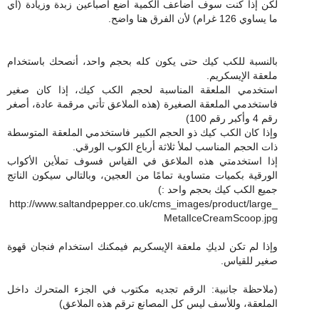
لكن إذا كنت سوف أضاعف الكمية أضع أصباعين زبدة وزيادة (أي
ما يساوي 126 غرام) لأن الفرق هنا واضح.
بالنسبة للكب كيك حتى يكون كله بحجم واحد، أنصحك باستخدام
ملعقة الإيسكريم.
استخدمي الملعقة المناسبة لحجم الكب كيك، إذا كان صغير
فاستخدمي الملعقة الصغيرة (هذه الملاعق تأتي مرقمة عادة، أصغر
رقم 4 وأكبر رقم 100)
وإذا كان الكب كيك ذو الحجم الكبير فاستخدمي الملعقة المتوسطة
ذات الحجم المناسب لملأ ثلاثة أرباع الكوب الورقي.
إذا استخدمتي هذه الملاعق في القياس فسوف تملأين الأكواب
الورقية بكميات متساوية تمامًا من العجين، وبالتالي سيكون الناتج
جميع الكب كيك بحجم واحد :)
http://www.saltandpepper.co.uk/cms_images/product/large_
MetalIceCreamScoop.jpg
وإذا لم تكن لديكِ ملعقة الإيسكريم فيمكنك استخدام فنجان قهوة
صغير للقياس.
(ملاحظة جانبية: الرقم تجديه مكتوب في الجزء المتحرك داخل
الملعقة، وللأسف ليس كل المصانع ترقم هذه الملاعق)