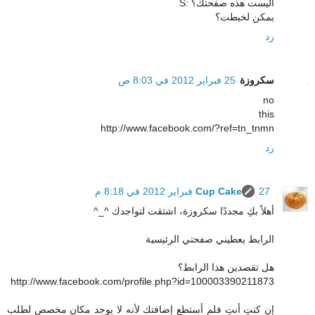
أليست هذه صفحتك؟ :S
يمكن لخبطت؟
رد
سكروزة
25 فبراير 2012 في 8:03 ص
no
this
http://www.facebook.com/?ref=tn_tnmn
رد
27 فبراير 2012 في 8:18 م
Cup Cake
أهلاً بكِ مجددًا سكروزة، اشتقت لتواجدك ^_^
الرابط يعطيني صفحتي الرئيسية
هل تقصدين هذا الرابط؟
http://www.facebook.com/profile.php?id=100003390211873
إن كنتِ أنتِ فلم أستطع إضافتك لأنه لا يوجد مكان مخصص لطلب