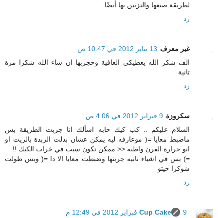
لطريقة صنعها والتزيين بها أيضًا.
رد
غير معرف
13 يناير 2012 في 10:47 ص
الف شكر الله يعطيكي العافية وحجربها ان شاء الله شكرا مرة
تانية
رد
سكروزة
9 فبراير 2012 في 4:06 ص
السلام عليكم .. كب كيك حابه اسألك انا جربت الطريقة بس
ماضبط معايا =( موعارفه ليه يمكن عشان بدلت الزبدة بالزيت او
انو حرارة الفرن واطيه << ممكن تكون سبب في خراب الكيك !!
=) بس في اشياء تانيه جربتها وضبطت معايا الا دا =( وبس طولت
شوكرا خيتو
رد
9 فبراير 2012 في 12:49 م
Cup Cake