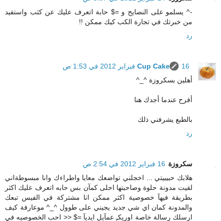
-^ يسلمو على النصايح و =$ حابة اتعرف عليك عن كثب واستفيد
من خبرتك في تجارة الكب كيك ممكن !!
رد
16 فبراير 2012 في 1:53 ص
Cup Cake
أهلين بسكروزة ^_^
أفرح عندما أجدك هنا
بالطبع يشرفني ذلك
رد
سكروزة
16 فبراير 2012 في 2:54 ص
هلابك حبيبيتي ... اخجلني تواضعك معايا واطراءك وانا مبسوطةاني
لقيت مدونة حلوة وصاحبتها احلى كمآن بس حابه اتعرف عليك اكثر
بطريقة فيهآ خصوصية اكثر ممكن انا مشتركة في الفيس تبعك
والمدونة كمان اي شي جديد يجيني على طوول ^_^ موعارفة كيف
ارسلك رسالة خاصة اوريكـِ عمآيل ايديآ =$ << احب الخصوصيه في