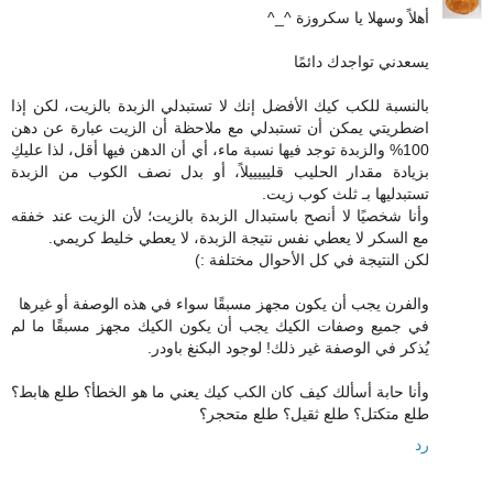
أهلاً وسهلا يا سكروزة ^_^
يسعدني تواجدك دائمًا
بالنسبة للكب كيك الأفضل إنك لا تستبدلي الزبدة بالزيت، لكن إذا
اضطريتي يمكن أن تستبدلي مع ملاحظة أن الزيت عبارة عن دهن
100% والزبدة توجد فيها نسبة ماء، أي أن الدهن فيها أقل، لذا عليكِ
بزيادة مقدار الحليب قليييييلاً، أو بدل نصف الكوب من الزبدة
تستبدليها بـ ثلث كوب زيت.
وأنا شخصيًا لا أنصح باستبدال الزبدة بالزيت؛ لأن الزيت عند خفقه
مع السكر لا يعطي نفس نتيجة الزبدة، لا يعطي خليط كريمي.
لكن النتيجة في كل الأحوال مختلفة :)
والفرن يجب أن يكون مجهز مسبقًا سواء في هذه الوصفة أو غيرها
في جميع وصفات الكيك يجب أن يكون الكيك مجهز مسبقًا ما لم
يُذكر في الوصفة غير ذلك! لوجود البكنغ باودر.
وأنا حابة أسألك كيف كان الكب كيك يعني ما هو الخطأ؟ طلع هابط؟
طلع متكتل؟ طلع ثقيل؟ طلع متحجر؟
رد