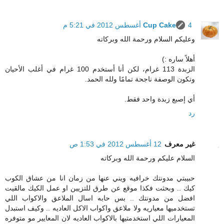
4 أغسطس 2012 في 5:21 م
Cup Cake
وعليكم السلام ورحمة الله وبركاته
أهلاً ساره :)
الزبدة 113 غرام، لكن أنا أستخدم 100 غرام في أغلب الأحيان
وتكون الوصفة ناجحة تمامًا ولله الحمد.
أي إصبع زبدة واحد فقط.
رد
غير معرف
12 أغسطس 2012 في 1:53 ص
السلام عليكم ورحمة الله وبركاته
حبيبتي مدونتك خرافيه ويني عنها من زمان انا من عشاق الكوب
كيك .. وبحثت فكذا موقع عن طرق للتزيين او عمل الكيك مالقيت
افضل من مدونتك .. بس حابه اسال الملاعق والاكواب اللي
تستخدميها معياريه ولا ملاعق واكواب الاكل العاديه .. وكيف استبدل
المعيارات اللي استخدمتيها بالاكواب العاديه لان المعايير مو متوفره