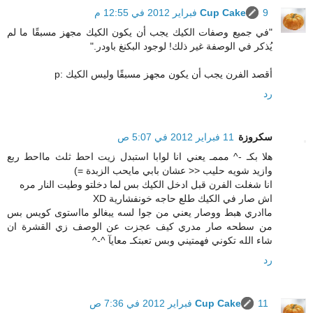
9 فبراير 2012 في 12:55 م
Cup Cake
"في جميع وصفات الكيك يجب أن يكون الكيك مجهز مسبقًا ما لم
يُذكر في الوصفة غير ذلك! لوجود البكنغ باودر."
أقصد الفرن يجب أن يكون مجهز مسبقًا وليس الكيك :p
رد
سكروزة
11 فبراير 2012 في 5:07 ص
هلا بكـ -^ مممـ يعني انا لوابا استبدل زيت احط ثلث مااحط ربع
وازيد شويه حليب << عشان بابي مايحب الزبدة =)
انا شغلت الفرن قبل ادخل الكيك بس لما دخلتو وطيت النار مره
اش صار في الكيك طلع حاجه خونفشارية XD
ماادري هبط ووصار يعني من جوا لسه يبغالو مااستوى كويس بس
من سطحه صار مدري كيف عجزت عن الوصف زي القشرة ان
شاء الله تكوني فهمتيني وبس تعبتكـ معايآ ^-^
رد
11 فبراير 2012 في 7:36 ص
Cup Cake