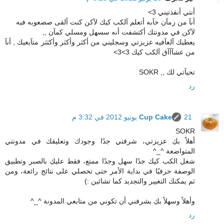
أنتي أنقذتيني 3>
أنآ من زمآن حآبه أتعلم آلكب كيك لآكن كنت ألقى صصعوبه فيه
لآكن في مدونتك أكتشفت أنه سسهل ومسلي كمآن ,,
يعطيك آلعآفيه عزيزتي وسجليني من أكثر وأكثر وأكثثر متآبعيك , أنآ
من عشآآآق آلكب كيك 3>3>
تحيآتي لك ,, SOKR
رد
21 يونيو 2012 في 3:32 م
Cup Cake
SOKR
أهلاً بكِ عزيزتي، شرفني جدًا وجودك وتعليقك في مدونتي
المتواضعة ^_^
شغل الكب كيك جدًا سهل وجدًا ممتع، فقط عليكِ بالصبر وتطبيق
الوصفة حرفيًا في بداية الأمر حتى تحصلي على نتائج رائعة، ومن
ثم يمكنك التغيير والتجديد كما تشائين :)
وأهلاً وسهلاً بكِ يشرفني أن تكوني من متابعي المدونة ^_^
رد