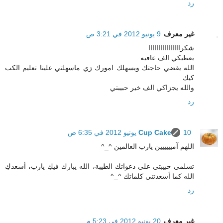
رد
غير معرف
9 يونيو 2012 في 3:21 ص
شكراااااااااااااااا
يعطيكي الف عافيه
الله يقضي حاجتك ويسهلك امورك زي ماسهلتي علينا تعليم الكب
كيك
والله يجزاكي الف خير حبيبتي
رد
10 يونيو 2012 في 6:35 ص
Cup Cake
اللهم آميييييين يارب العالمين ^_^
تسلمي حبيبتي على دعواتك الطيبة، الله يبارك فيكِ يارب، أسعدكِ
الله كما أسعدتني كلماتك ^_^
رد
غير معرف
20 يونيو 2012 في 5:23 م