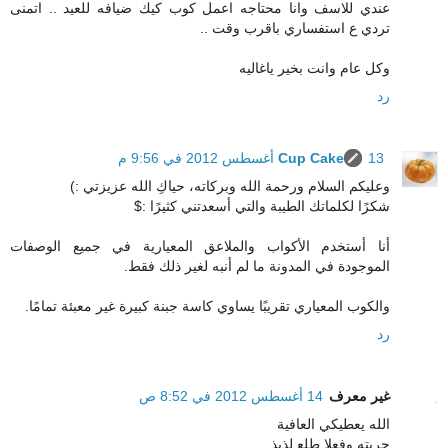
عندي للاسف وانا محتاجه اعمل كوب كيك ضيافه للعيد .. اتمنى
تردي ع استفساري باقرب وقت ..
وكل عام وانت بخير ياغاليه
رد
13 أغسطس 2012 في 9:56 م
Cup Cake
وعليكم السلام ورحمة الله وبركاته، حياكِ الله عزيزتي :)
شكرًا لكلماتك الطيبة والتي أسعدتني كثيرًا :$
أنا أستخدم الأكواب والملاعق المعيارية في جميع الوصفات
الموجودة في المدونة ما لم أنبه لغير ذلك فقط.
والكوب المعياري تقريبًا يساوي كاسة جبنة كبيرة غير معبئة تمامًا.
رد
غير معرف
14 أغسطس 2012 في 8:52 ص
الله يعطيكي العافية
جربته وفعلا طلع لذيذ