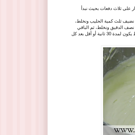
ر على ثلاث دفعات بحيث نبدأ
 نضيف ثلث كمية الحليب ونخلط،
نصف الدقيق ونخلط، ثم الباقي
من الحليب ونخلط، وأخيرا نضع المتبقي من الدقيق ونخلط، والخلط يكون لمدة 30 ثانية أو أقل بعد كل