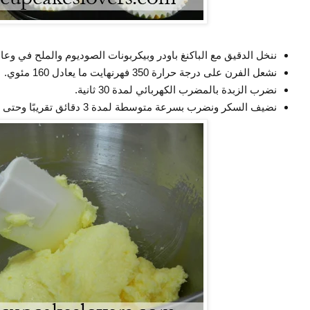
ننخل الدقيق مع الباكنغ باودر وبيكربونات الصوديوم والملح في وعا
نشعل الفرن على درجة حرارة 350 فهرنهايت ما يعادل 160 مئوي.
نضرب الزبدة بالمضرب الكهربائي لمدة 30 ثانية.
نضيف السكر ونضرب بسرعة متوسطة لمدة 3 دقائق تقريبًا وحتى تصبح كالكريمة.