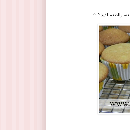
عة، والطعم لذيذ ^_^