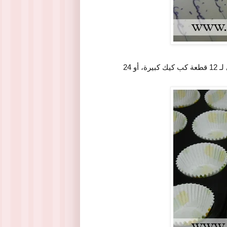
نجهز صينية الكب كيك، ونجهزها بـ 12 ورق كب كيك، فالكمية تكفي لـ 12 قطعة كب كيك كبيرة، أو 24