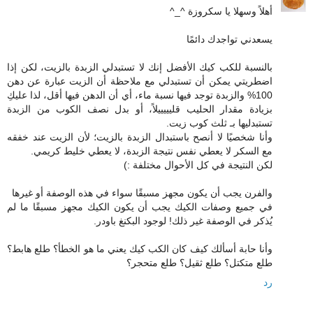
أهلاً وسهلا يا سكروزة ^_^
يسعدني تواجدك دائمًا
بالنسبة للكب كيك الأفضل إنك لا تستبدلي الزبدة بالزيت، لكن إذا
اضطريتي يمكن أن تستبدلي مع ملاحظة أن الزيت عبارة عن دهن
100% والزبدة توجد فيها نسبة ماء، أي أن الدهن فيها أقل، لذا عليكِ
بزيادة مقدار الحليب قليييييلاً، أو بدل نصف الكوب من الزبدة
تستبدليها بـ ثلث كوب زيت.
وأنا شخصيًا لا أنصح باستبدال الزبدة بالزيت؛ لأن الزيت عند خفقه
مع السكر لا يعطي نفس نتيجة الزبدة، لا يعطي خليط كريمي.
لكن النتيجة في كل الأحوال مختلفة :)
والفرن يجب أن يكون مجهز مسبقًا سواء في هذه الوصفة أو غيرها
في جميع وصفات الكيك يجب أن يكون الكيك مجهز مسبقًا ما لم
يُذكر في الوصفة غير ذلك! لوجود البكنغ باودر.
وأنا حابة أسألك كيف كان الكب كيك يعني ما هو الخطأ؟ طلع هابط؟
طلع متكتل؟ طلع ثقيل؟ طلع متحجر؟
رد