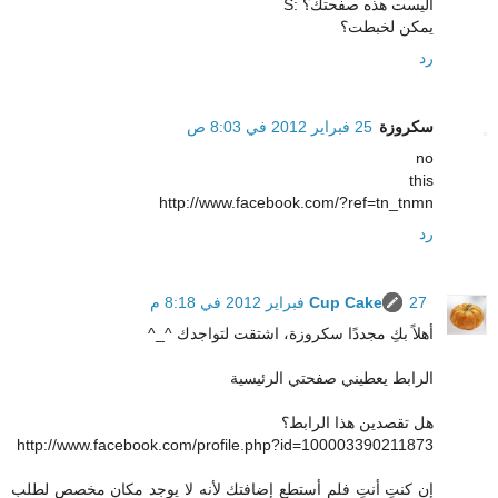
أليست هذه صفحتك؟ :S
يمكن لخبطت؟
رد
سكروزة
25 فبراير 2012 في 8:03 ص
no
this
http://www.facebook.com/?ref=tn_tnmn
رد
27 فبراير 2012 في 8:18 م
Cup Cake
أهلاً بكِ مجددًا سكروزة، اشتقت لتواجدك ^_^
الرابط يعطيني صفحتي الرئيسية
هل تقصدين هذا الرابط؟
http://www.facebook.com/profile.php?id=100003390211873
إن كنتِ أنتِ فلم أستطع إضافتك لأنه لا يوجد مكان مخصص لطلب