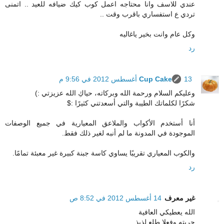
عندي للاسف وانا محتاجه اعمل كوب كيك ضيافه للعيد .. اتمنى
تردي ع استفساري باقرب وقت ..
وكل عام وانت بخير ياغاليه
رد
13 أغسطس 2012 في 9:56 م
Cup Cake
وعليكم السلام ورحمة الله وبركاته، حياكِ الله عزيزتي :)
شكرًا لكلماتك الطيبة والتي أسعدتني كثيرًا :$
أنا أستخدم الأكواب والملاعق المعيارية في جميع الوصفات
الموجودة في المدونة ما لم أنبه لغير ذلك فقط.
والكوب المعياري تقريبًا يساوي كاسة جبنة كبيرة غير معبئة تمامًا.
رد
غير معرف
14 أغسطس 2012 في 8:52 ص
الله يعطيكي العافية
جربته وفعلا طلع لذيذ