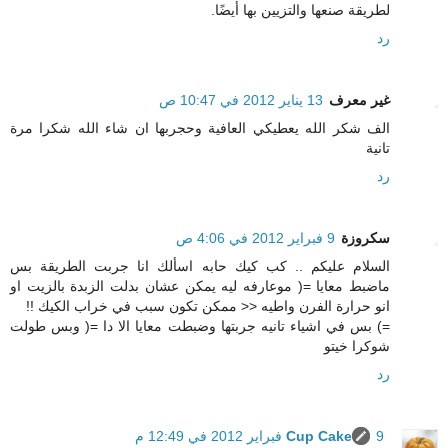
لطريقة صنعها والتزيين بها أيضًا.
رد
غير معرف
13 يناير 2012 في 10:47 ص
الف شكر الله يعطيكي العافية وحجربها ان شاء الله شكرا مرة
تانية
رد
سكروزة
9 فبراير 2012 في 4:06 ص
السلام عليكم .. كب كيك حابه اسألك انا جربت الطريقة بس
ماضبط معايا =( موعارفه ليه يمكن عشان بدلت الزبدة بالزيت او
انو حرارة الفرن واطيه << ممكن تكون سبب في خراب الكيك !!
=) بس في اشياء تانيه جربتها وضبطت معايا الا دا =( وبس طولت
شوكرا خيتو
رد
9 فبراير 2012 في 12:49 م
Cup Cake