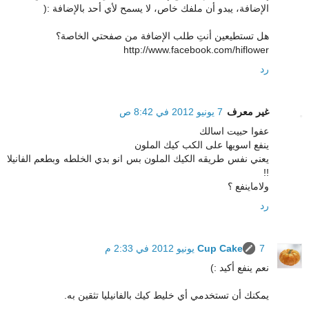
الإضافة، يبدو أن ملفك خاص، لا يسمح لأي أحد بالإضافة :(
هل تستطيعين أنتِ طلب الإضافة من صفحتي الخاصة؟
http://www.facebook.com/hiflower
رد
غير معرف
7 يونيو 2012 في 8:42 ص
عفوا حبيت اسالك
ينفع اسويها على الكب كيك الملون
يعني نفس طريقه الكيك الملون بس انو بدي الخلطه وبطعم الفانيلا
!!
ولاماينفع ؟
رد
7 يونيو 2012 في 2:33 م
Cup Cake
نعم ينفع أكيد :)
يمكنك أن تستخدمي أي خليط كيك بالفانيليا تثقين به.