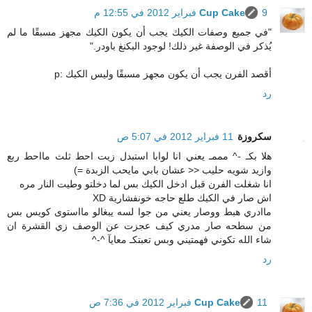
9 فبراير 2012 في 12:55 م
Cup Cake
"في جميع وصفات الكيك يجب أن يكون الكيك مجهز مسبقًا ما لم
يُذكر في الوصفة غير ذلك! لوجود البكنغ باودر."
أقصد الفرن يجب أن يكون مجهز مسبقًا وليس الكيك :p
رد
سكروزة
11 فبراير 2012 في 5:07 ص
هلا بكـ -^ مممـ يعني انا لوابا استبدل زيت احط ثلث مااحط ربع
وازيد شويه حليب << عشان بابي مايحب الزبدة =)
انا شغلت الفرن قبل ادخل الكيك بس لما دخلتو وطيت النار مره
اش صار في الكيك طلع حاجه خونفشارية XD
ماادري هبط ووصار يعني من جوا لسه يبغالو مااستوى كويس بس
من سطحه صار مدري كيف عجزت عن الوصف زي القشرة ان
شاء الله تكوني فهمتيني وبس تعبتكـ معايآ ^-^
رد
11 فبراير 2012 في 7:36 ص
Cup Cake