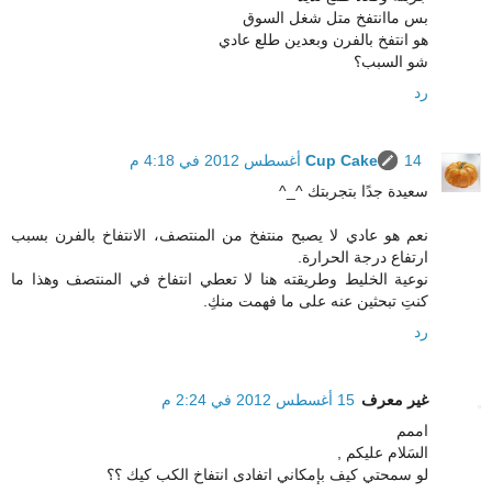
بس ماانتفخ متل شغل السوق
هو انتفخ بالفرن وبعدين طلع عادي
شو السبب؟
رد
14 أغسطس 2012 في 4:18 م
Cup Cake
سعيدة جدًا بتجربتك ^_^
نعم هو عادي لا يصبح منتفخ من المنتصف، الانتفاخ بالفرن بسبب
ارتفاع درجة الحرارة.
نوعية الخليط وطريقته هنا لا تعطي انتفاخ في المنتصف وهذا ما
كنتِ تبحثين عنه على ما فهمت منكِ.
رد
غير معرف
15 أغسطس 2012 في 2:24 م
اممم
السَلام عليكم ,
لو سمحتي كيف بإمكاني اتفادى انتفاخ الكب كيك ؟؟