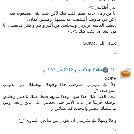
أنتي أنقذتيني 3>
أنآ من زمآن حآبه أتعلم آلكب كيك لآكن كنت ألقى صصعوبه فيه
لآكن في مدونتك أكتشفت أنه سسهل ومسلي كمآن ,,
يعطيك آلعآفيه عزيزتي وسجليني من أكثر وأكثر وأكثثر متآبعيك , أنآ
من عشآآآق آلكب كيك 3>3>
تحيآتي لك ,, SOKR
رد
21 يونيو 2012 في 3:32 م
Cup Cake
SOKR
أهلاً بكِ عزيزتي، شرفني جدًا وجودك وتعليقك في مدونتي
المتواضعة ^_^
شغل الكب كيك جدًا سهل وجدًا ممتع، فقط عليكِ بالصبر وتطبيق
الوصفة حرفيًا في بداية الأمر حتى تحصلي على نتائج رائعة، ومن
ثم يمكنك التغيير والتجديد كما تشائين :)
وأهلاً وسهلاً بكِ يشرفني أن تكوني من متابعي المدونة ^_^
رد