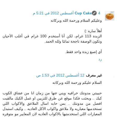
4 أغسطس 2012 في 5:21 م
Cup Cake
وعليكم السلام ورحمة الله وبركاته
أهلاً ساره :)
الزبدة 113 غرام، لكن أنا أستخدم 100 غرام في أغلب الأحيان
وتكون الوصفة ناجحة تمامًا ولله الحمد.
أي إصبع زبدة واحد فقط.
رد
غير معرف
12 أغسطس 2012 في 1:53 ص
السلام عليكم ورحمة الله وبركاته
حبيبتي مدونتك خرافيه ويني عنها من زمان انا من عشاق الكوب
كيك .. وبحثت فكذا موقع عن طرق للتزيين او عمل الكيك مالقيت
افضل من مدونتك .. بس حابه اسال الملاعق والاكواب اللي
تستخدميها معياريه ولا ملاعق واكواب الاكل العاديه .. وكيف استبدل
المعيارات اللي استخدمتيها بالاكواب العاديه لان المعايير مو متوفره