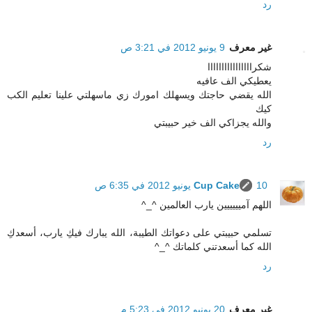
رد
غير معرف
9 يونيو 2012 في 3:21 ص
شكراااااااااااااااا
يعطيكي الف عافيه
الله يقضي حاجتك ويسهلك امورك زي ماسهلتي علينا تعليم الكب
كيك
والله يجزاكي الف خير حبيبتي
رد
10 يونيو 2012 في 6:35 ص
Cup Cake
اللهم آميييييين يارب العالمين ^_^
تسلمي حبيبتي على دعواتك الطيبة، الله يبارك فيكِ يارب، أسعدكِ
الله كما أسعدتني كلماتك ^_^
رد
غير معرف
20 يونيو 2012 في 5:23 م