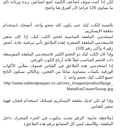
لكن إذا كنت سوف أضاعف الكمية أضع أصباعين زبدة وزيادة (أي
ما يساوي 126 غرام) لأن الفرق هنا واضح.
بالنسبة للكب كيك حتى يكون كله بحجم واحد، أنصحك باستخدام
ملعقة الإيسكريم.
استخدمي الملعقة المناسبة لحجم الكب كيك، إذا كان صغير
فاستخدمي الملعقة الصغيرة (هذه الملاعق تأتي مرقمة عادة، أصغر
رقم 4 وأكبر رقم 100)
وإذا كان الكب كيك ذو الحجم الكبير فاستخدمي الملعقة المتوسطة
ذات الحجم المناسب لملأ ثلاثة أرباع الكوب الورقي.
إذا استخدمتي هذه الملاعق في القياس فسوف تملأين الأكواب
الورقية بكميات متساوية تمامًا من العجين، وبالتالي سيكون الناتج
جميع الكب كيك بحجم واحد :)
http://www.saltandpepper.co.uk/cms_images/product/large_
MetalIceCreamScoop.jpg
وإذا لم تكن لديكِ ملعقة الإيسكريم فيمكنك استخدام فنجان قهوة
صغير للقياس.
(ملاحظة جانبية: الرقم تجديه مكتوب في الجزء المتحرك داخل
الملعقة، وللأسف ليس كل المصانع ترقم هذه الملاعق)