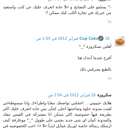
-^ يسلمو على النصايح و =$ حابة اتعرف عليك عن كثب واستفيد
من خبرتك في تجارة الكب كيك ممكن !!
رد
16 فبراير 2012 في 1:53 ص
Cup Cake
أهلين بسكروزة ^_^
أفرح عندما أجدك هنا
بالطبع يشرفني ذلك
رد
سكروزة
16 فبراير 2012 في 2:54 ص
هلابك حبيبيتي ... اخجلني تواضعك معايا واطراءك وانا مبسوطةاني
لقيت مدونة حلوة وصاحبتها احلى كمآن بس حابه اتعرف عليك اكثر
بطريقة فيهآ خصوصية اكثر ممكن انا مشتركة في الفيس تبعك
والمدونة كمان اي شي جديد يجيني على طوول ^_^ موعارفة كيف
ارسلك رسالة خاصة اوريكـِ عمآيل ايديآ =$ << احب الخصوصيه في