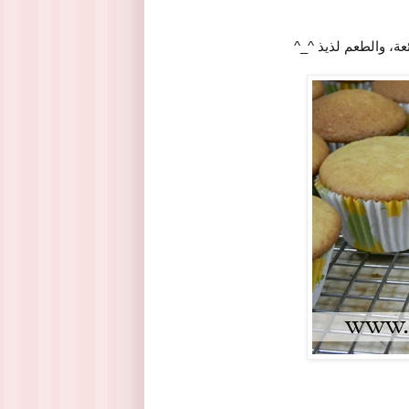
عة، والطعم لذيذ ^_^