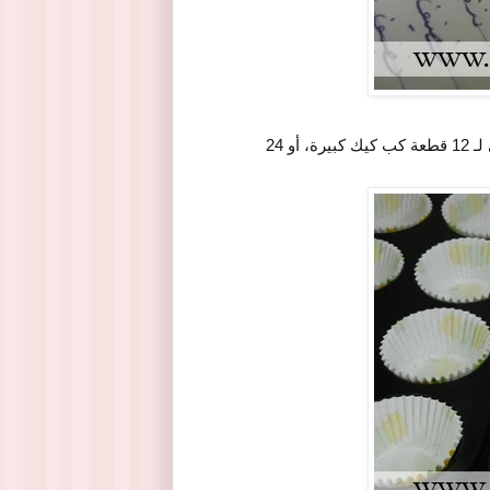
نجهز صينية الكب كيك، ونجهزها بـ 12 ورق كب كيك، فالكمية تكفي لـ 12 قطعة كب كيك كبيرة، أو 24