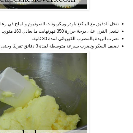
ننخل الدقيق مع الباكنغ باودر وبيكربونات الصوديوم والملح في وعا
نشعل الفرن على درجة حرارة 350 فهرنهايت ما يعادل 160 مئوي.
نضرب الزبدة بالمضرب الكهربائي لمدة 30 ثانية.
نضيف السكر ونضرب بسرعة متوسطة لمدة 3 دقائق تقريبًا وحتى تصبح كالكريمة.