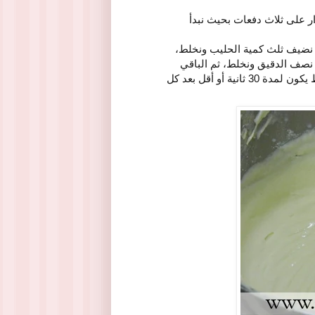
ر على ثلاث دفعات بحيث نبدأ
 نضيف ثلث كمية الحليب ونخلط،
نصف الدقيق ونخلط، ثم الباقي
من الحليب ونخلط، وأخيرا نضع المتبقي من الدقيق ونخلط، والخلط يكون لمدة 30 ثانية أو أقل بعد كل