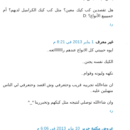
هل تقصدين كب كيك معين؟ مثل كب كيك الكراميل لديهم؟ أم
جمييييع الأنواع؟ :D
رد
غير معرف
1 يناير 2013 في 8:21 م
ايوه حبيبتي كل الانواع عندهم رااااااائعه..
الكيك نفسه يجنن..
نكهه وليونه وقوام..
ان شاءالله تجربيه قريب وحتعرفي وش اقصد وحتعرفي لي الناس
منهبلين عليه..
وان شاءالله توصلي لنتيجه مثل كيكهم وتخبررينا *_^
رد
عروض مكتبة جرير
10 يناير 2013 في 6:06 م