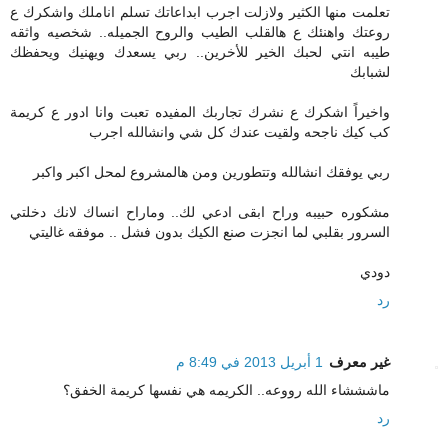
تعلمت منها الكثير ولازلت اجرب ابداعاتك تسلم اناملك واشكرك ع
روعتك واهنئك ع هالقلب الطيب والروح الجميله.. شخصيه واثقه
طيبه انتي لحبك الخير للأخرين.. ربي يسعدك ويهنيك ويحفظك
لشبابك
واخيراً اشكرك ع نشرك تجاربك المفيده تعبت وانا ادور ع كريمة
كب كيك ناجحه ولقيت عندك كل شي وانشالله اجرب
ربي يوفقك انشالله وتتطورين ومن هالمشروع لمحل اكبر واكبر
مشكوره حبيبه وراح ابقى ادعي لك.. وماراح انساك لانك دخلتي
السرور بقلبي لما انجزت صنع الكيك بدون فشل .. موفقه غاليتي
دودي
رد
غير معرف
1 أبريل 2013 في 8:49 م
ماشششاء الله رووعه.. الكريمه هي نفسها كريمة الخفق؟
رد