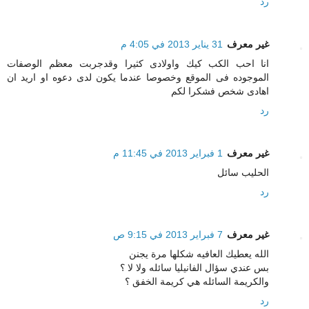
رد
غير معرف
31 يناير 2013 في 4:05 م
انا احب الكب كيك واولادى كثيرا وقدجربت معظم الوصفات
الموجوده فى الموقع وخصوصا عندما يكون لدى دعوه او اريد ان
اهادى شخص فشكرا لكم
رد
غير معرف
1 فبراير 2013 في 11:45 م
الحليب سائل
رد
غير معرف
7 فبراير 2013 في 9:15 ص
الله يعطيك العافيه شكلها مرة يجنن
بس عندي سؤال الفانيليا سائله ولا لا ؟
والكريمة السائله هي كريمة الخفق ؟
رد