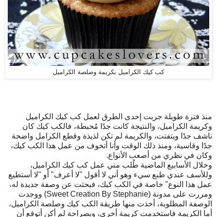
كب كيك الكراميل بكريمة وصلصة الكراميل
منذ فترة طويلة جربت إحدى الطرق لعمل كب كيك الكراميل
وكريمة الكراميل، والنتيجة كانت جدًا مُحبطة، فالكب كيك كان
ناشف جدًا ويتفتت، والكريمة لم تكن لذيذة وقطع الكرامل واضحة
جدًا وقاسية، ومنذ ذلك الوقت وأنا أتخوف من عمل هذا الكب كيك،
وكان في نظري من أصعب الأنواع.
وخلال الأسابيع الماضية طُلب مني عمل كب كيك الكراميل،
وللأسف عندي طبع سيء وهو أني لا أقول "لا أعرف" أو "لا أستطيع
عمل هذا النوع" خاصة في الكب كيك، فبحثت عن وصفة جديدة له،
ومررت على مدونة (Sweet Creation By Stephanie) ووجدت
الوصفة المطلوبة، أخذت منها طريقة الكب كيك وصلصة الكراميل،
أما الكريمة فاستخدمت كريمة أخرى، وبصراحة لم أكن أتوقع أن