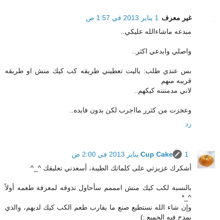
غير معرف
1 يناير 2013 في 1:57 ص
مبدعه ماشاءالله عليكي..
واصلي وابدعي اكثر..
بس عندي طلب: ياليت تعطيني طريقه كب كيك منش او طريقه
قريبه منهم
لاني مدمنننه كيكهم..
وعجزت من كثرر مااجرب لكن بدون فايده..
رد
1 يناير 2013 في 2:00 ص
Cup Cake
أشكرك عزيزتي على كلماتك الطيبة، أسعدني تعليقك ^_^
بالنسبة لكب كيك منش امممم سأحاول تذوقه لمعرفة طعمه أولاً
^_*
وإن شاء الله نستطيع صنع ما يقارب طعم الكب كيك لديهم، والذي
يمدح فيه الجميع :)