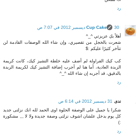
رد
30 ديسمبر 2012 في 7:07 ص
Cup Cake
أهلاً بكِ عزيزتي ^_^
شعرت بالخجل من تقصيري، وإن شاء الله الوصفات القادمة لن
تتأخر كثيرًا عليكم :$
كب كيك الفراولة لم أضف عليه خلطة التشيز كيك، كانت كريمة
الزبدة العادية، أما هنا لم أجرب إضافة التشيز كيك لكريمة الزبدة
بالدقيق، قد أجربه إن شاء الله ^_^
رد
ندى
31 ديسمبر 2012 في 6:14 ص
شكرا يا جميل على الوصفة الحلوة اوى الحمد لله انك نزلتى جديد
كل يوم بدخل علشان اشوف نزلتى وصفة جديدة ولا لا ,,, مشكورة
:)
رد