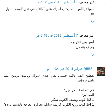
غير معرف
4 أغسطس 2013 في 4:50 م
جميلة يآنآس آلله يكتب أجرك على آمآنتك في نقل آلوصفآت يآرب
=(
رد
غير معرف
7 أغسطس 2013 في 8:45 ص
أيش هي الكريمه
وكيف بتنعمل
رد
5 فبراير 2014 في 11:34 م
RBB
يعطيج الف عافيه حبيبتي بس عندي سوال وياليت تردين عليي
باسرع وقت
في "صلصة الكراميل:
المقادير:
1 1/2 كوب ونصف الكوب سكر
1 1/4 كوب وربع الكوب كريمة سائلة بحرارة الغرفة وليست باردة"