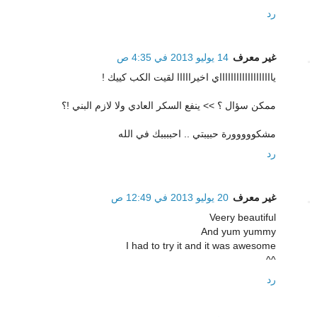
رد
غير معرف
14 يوليو 2013 في 4:35 ص
ياااااااااااااااااااي اخيرااااا لقيت الكب كييك !
ممكن سؤال ؟ >> ينفع السكر العادي ولا لازم البني !؟
مشكووووورة حبيبتي .. احببببك في الله
رد
غير معرف
20 يوليو 2013 في 12:49 ص
Veery beautiful
And yum yummy
I had to try it and it was awesome
^^
رد