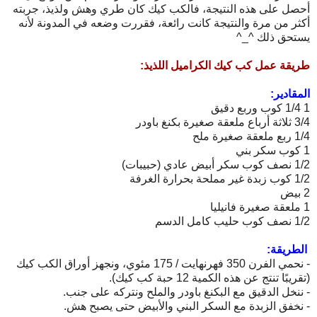
أحصل على هذه النتيجة، فالكب كيك كان طري وهش ولذيذ، جربته
أكثر من مرة والنتيجة كانت رائعة، فقررت وضعه في المدونة لأنه
يستحق ذلك ^_^
طريقة عمل كب كيك الكراميل اللذيذ:
المقادير:
1 1/4 كوب وربع دقيق
3/4 ثلاثة أرباع ملعقة صغيرة بكنغ باودر
1/4 ربع ملعقة صغيرة ملح
1 كوب سكر بني
1/2 نصف كوب سكر أبيض عادي (حبيبات)
1/2 كوب زبدة غير مملحة بحرارة الغرفة
2 بيض
1 ملعقة صغيرة فانيليا
1/2 نصف كوب حليب كامل الدسم
الطريقة:
- نحمي الفرن 350 فهرنهايت / 175 مئوي، ونجهز أوراق الكب كيك
(تقريبًا تنتج عن هذه الكمية 12 حبة كب كيك).
- ننخل الدقيق مع البكنغ باودر والملح ونتركه على جنب.
- نخفق الزبدة مع السكر البني والأبيض حتى يصبح هش.