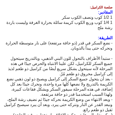
صلصة الكراميل:
المقادير:
1 1/2 كوب ونصف الكوب سكر
1 1/4 كوب وربع الكوب كريمة سائلة بحرارة الغرفة وليست باردة
رشة ملح
الطريقة:
- نضع السكر في قدر (ذو حافة مرتفعة) على نار متوسطة الحرارة
ونحركه حتى يبدأ بالذوبان.
- ستبدأ الأطراف بالتحول للون البني الذهبي، وبالتدريج سيتحول
جميع السكر للكراميل، لكن علينا الانتباه والحرص جيدًا في هذه
المرحلة لأنه سيتحول بشكل سريع أيضًا من كراميل ذو طعم لذيذ
إلى كراميل محروق ذو طعم مُرّ.
- بعد أن يتحول جميع السكر إلى كراميل ويصبح ذو لون ذهبي نضع
الكريمة بالتدريج ولا نضعها كلها مرة واحدة، ونحرك جيدًا بعد كل
إضافة، في هذه المرحلة سيفور السكر ويشكل فقاعات كبيرة،
ولهذا السبب استخدمنا قدر ذو حافة مرتفعة.
- وبعد الانتهاء من وضع الكريمة نحركه جيدًا ثم نضيف رشة الملح،
ونبعد القدر عن النار ونتركه حتى يبرد، وبعد أن يبرد سيصبح كراميل
ثقيل ذو طعم رائع.
(يمكن نقله إلى علبة محكمة الإغلاق واستخدامه وقت الحاجة)