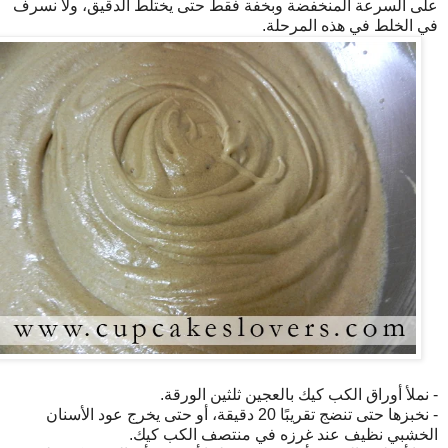
على السرعة المنخفضة وبخفة فقط حتى يختلط الدقيق، ولا نسرف
في الخلط في هذه المرحلة.
- نملأ أوراق الكب كيك بالعجين ثلثين الورقة.
- نخبزها حتى تنضج تقريبًا 20 دقيقة، أو حتى يخرج عود الأسنان
الخشبي نظيف عند غرزه في منتصف الكب كيك.