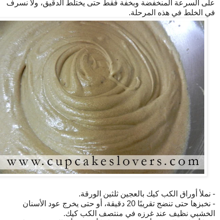
على السرعة المنخفضة وبخفة فقط حتى يختلط الدقيق، ولا نسرف
في الخلط في هذه المرحلة.
- نملأ أوراق الكب كيك بالعجين ثلثين الورقة.
- نخبزها حتى تنضج تقريبًا 20 دقيقة، أو حتى يخرج عود الأسنان
الخشبي نظيف عند غرزه في منتصف الكب كيك.