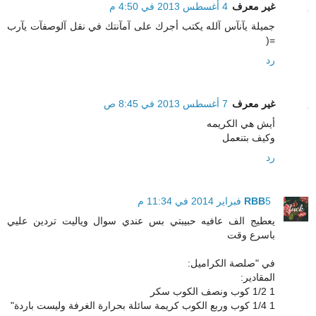
غير معرف
4 أغسطس 2013 في 4:50 م
جميلة يآنآس آلله يكتب أجرك على آمآنتك في نقل آلوصفآت يآرب
=(
رد
غير معرف
7 أغسطس 2013 في 8:45 ص
أيش هي الكريمه
وكيف بتنعمل
رد
5 فبراير 2014 في 11:34 م
RBB
يعطيج الف عافيه حبيبتي بس عندي سوال وياليت تردين عليي
باسرع وقت
في "صلصة الكراميل:
المقادير:
1 1/2 كوب ونصف الكوب سكر
1 1/4 كوب وربع الكوب كريمة سائلة بحرارة الغرفة وليست باردة"