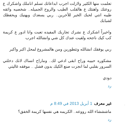
تعلمت منها الكثير ولازلت اجرب ابداعاتك تسلم اناملك واشكرك ع
روعتك واهنئك ع هالقلب الطيب والروح الجميله.. شخصيه واثقه
طيبه انتي لحبك الخير للأخرين.. ربي يسعدك ويهنيك ويحفظك
لشبابك
واخيراً اشكرك ع نشرك تجاربك المفيده تعبت وانا ادور ع كريمة
كب كيك ناجحه ولقيت عندك كل شي وانشالله اجرب
ربي يوفقك انشالله وتتطورين ومن هالمشروع لمحل اكبر واكبر
مشكوره حبيبه وراح ابقى ادعي لك.. وماراح انساك لانك دخلتي
السرور بقلبي لما انجزت صنع الكيك بدون فشل .. موفقه غاليتي
دودي
رد
غير معرف
1 أبريل 2013 في 8:49 م
ماشششاء الله رووعه.. الكريمه هي نفسها كريمة الخفق؟
رد