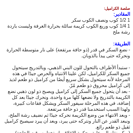
صلصة الكراميل:
المقادير:
1 1/2 كوب ونصف الكوب سكر
1 1/4 كوب وربع الكوب كريمة سائلة بحرارة الغرفة وليست باردة
رشة ملح
الطريقة:
- نضع السكر في قدر (ذو حافة مرتفعة) على نار متوسطة الحرارة
ونحركه حتى يبدأ بالذوبان.
- ستبدأ الأطراف بالتحول للون البني الذهبي، وبالتدريج سيتحول
جميع السكر للكراميل، لكن علينا الانتباه والحرص جيدًا في هذه
المرحلة لأنه سيتحول بشكل سريع أيضًا من كراميل ذو طعم لذيذ
إلى كراميل محروق ذو طعم مُرّ.
- بعد أن يتحول جميع السكر إلى كراميل ويصبح ذو لون ذهبي نضع
الكريمة بالتدريج ولا نضعها كلها مرة واحدة، ونحرك جيدًا بعد كل
إضافة، في هذه المرحلة سيفور السكر ويشكل فقاعات كبيرة،
ولهذا السبب استخدمنا قدر ذو حافة مرتفعة.
- وبعد الانتهاء من وضع الكريمة نحركه جيدًا ثم نضيف رشة الملح،
ونبعد القدر عن النار ونتركه حتى يبرد، وبعد أن يبرد سيصبح كراميل
ثقيل ذو طعم رائع.
(يمكن نقله إلى علبة محكمة الإغلاق واستخدامه وقت الحاجة)