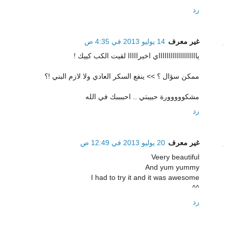
رد
غير معرف
14 يوليو 2013 في 4:35 ص
ياااااااااااااااااااي اخيرااااا لقيت الكب كييك !
ممكن سؤال ؟ >> ينفع السكر العادي ولا لازم البني !؟
مشكووووورة حبيبتي .. احببببك في الله
رد
غير معرف
20 يوليو 2013 في 12:49 ص
Veery beautiful
And yum yummy
I had to try it and it was awesome
^^
رد