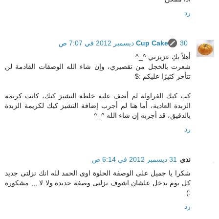
رد
30 ديسمبر 2012 في 7:07 ص
Cup Cake
أهلاً بكِ عزيزتي ^_^
شعرت بالخجل من تقصيري، وإن شاء الله الوصفات القادمة لن
تتأخر كثيرًا عليكم :$
كب كيك الفراولة لم أضف عليه خلطة التشيز كيك، كانت كريمة
الزبدة العادية، أما هنا لم أجرب إضافة التشيز كيك لكريمة الزبدة
بالدقيق، قد أجربه إن شاء الله ^_^
رد
ندى
31 ديسمبر 2012 في 6:14 ص
شكرا يا جميل على الوصفة الحلوة اوى الحمد لله انك نزلتى جديد
كل يوم بدخل علشان اشوف نزلتى وصفة جديدة ولا لا ,,, مشكورة
:)
رد