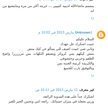
يمممم ماشاءالله لذيييذ كثيييير ،،، جربته أكثر من مرة وماينشبع من
ابد
رد
1 مارس 2013 في 10:02 م
Unknown
السلام عليكم
حبيت اشكرك عل جهدك
وثاني شي حبيت اضيف للي يسألو عن كيك منش
منش كيكهم بيتي كروكر ويضيفو النكهات بس مرررررا واضح
الطعم وجربي وحتشوفي
والكريمه كريمة الجبنه بس
وبالتوفيق يارب للجميع
رد
غير معرف
11 مارس 2013 في 10:11 ص
اشكرك جداً على هذه المدونه الرائعه
وربي يجعله في ميزان حسناتك.. رائعه انتي وتحبين الخير للغير