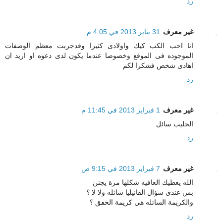
رد
غير معرف
31 يناير 2013 في 4:05 م
انا احب الكب كيك واولادى كثيرا وقدجربت معظم الوصفات
الموجوده فى الموقع وخصوصا عندما يكون لدى دعوه او اريد ان
اهادى شخص فشكرا لكم
رد
غير معرف
1 فبراير 2013 في 11:45 م
الحليب سائل
رد
غير معرف
7 فبراير 2013 في 9:15 ص
الله يعطيك العافيه شكلها مرة يجنن
بس عندي سؤال الفانيليا سائله ولا لا ؟
والكريمة السائله هي كريمة الخفق ؟
رد