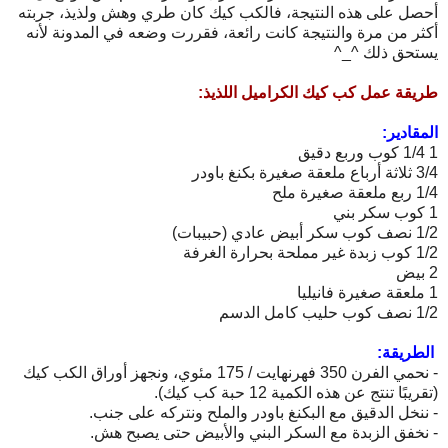
أحصل على هذه النتيجة، فالكب كيك كان طري وهش ولذيذ، جربته
أكثر من مرة والنتيجة كانت رائعة، فقررت وضعه في المدونة لأنه
يستحق ذلك ^_^
طريقة عمل كب كيك الكراميل اللذيذ:
المقادير:
1 1/4 كوب وربع دقيق
3/4 ثلاثة أرباع ملعقة صغيرة بكنغ باودر
1/4 ربع ملعقة صغيرة ملح
1 كوب سكر بني
1/2 نصف كوب سكر أبيض عادي (حبيبات)
1/2 كوب زبدة غير مملحة بحرارة الغرفة
2 بيض
1 ملعقة صغيرة فانيليا
1/2 نصف كوب حليب كامل الدسم
الطريقة:
- نحمي الفرن 350 فهرنهايت / 175 مئوي، ونجهز أوراق الكب كيك
(تقريبًا تنتج عن هذه الكمية 12 حبة كب كيك).
- ننخل الدقيق مع البكنغ باودر والملح ونتركه على جنب.
- نخفق الزبدة مع السكر البني والأبيض حتى يصبح هش.