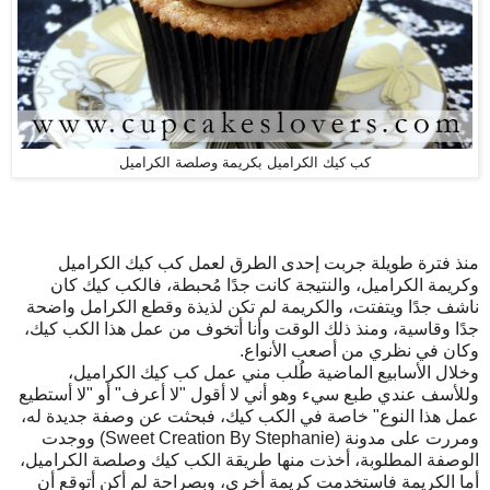
كب كيك الكراميل بكريمة وصلصة الكراميل
منذ فترة طويلة جربت إحدى الطرق لعمل كب كيك الكراميل
وكريمة الكراميل، والنتيجة كانت جدًا مُحبطة، فالكب كيك كان
ناشف جدًا ويتفتت، والكريمة لم تكن لذيذة وقطع الكرامل واضحة
جدًا وقاسية، ومنذ ذلك الوقت وأنا أتخوف من عمل هذا الكب كيك،
وكان في نظري من أصعب الأنواع.
وخلال الأسابيع الماضية طُلب مني عمل كب كيك الكراميل،
وللأسف عندي طبع سيء وهو أني لا أقول "لا أعرف" أو "لا أستطيع
عمل هذا النوع" خاصة في الكب كيك، فبحثت عن وصفة جديدة له،
ومررت على مدونة (Sweet Creation By Stephanie) ووجدت
الوصفة المطلوبة، أخذت منها طريقة الكب كيك وصلصة الكراميل،
أما الكريمة فاستخدمت كريمة أخرى، وبصراحة لم أكن أتوقع أن