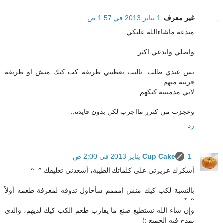
غير معرف
1 يناير 2013 في 1:57 ص
مبدعه ماشاءالله عليكي..
واصلي وابدعي اكثر..
بس عندي طلب: ياليت تعطيني طريقه كب كيك منش او طريقه
قريبه منهم
لاني مدمنننه كيكهم..
وعجزت من كثرر مااجرب لكن بدون فايده..
رد
1 يناير 2013 في 2:00 ص
Cup Cake
أشكرك عزيزتي على كلماتك الطيبة، أسعدني تعليقك ^_^
بالنسبة لكب كيك منش امممم سأحاول تذوقه لمعرفة طعمه أولاً
^_*
وإن شاء الله نستطيع صنع ما يقارب طعم الكب كيك لديهم، والذي
يمدح فيه الجميع :)