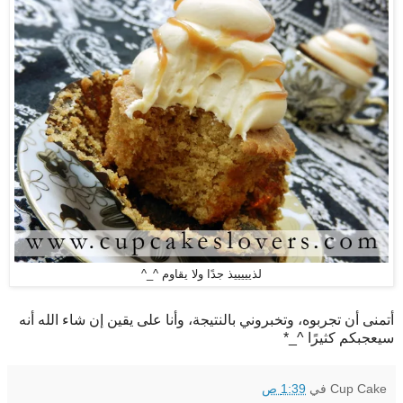
لذيييييذ جدًا ولا يقاوم ^_^
أتمنى أن تجربوه، وتخبروني بالنتيجة، وأنا على يقين إن شاء الله أنه
سيعجبكم كثيرًا ^_*
Cup Cake
في
1:39 ص