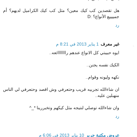
هل تقصدين كب كيك معين؟ مثل كب كيك الكراميل لديهم؟ أم
جمييييع الأنواع؟ :D
رد
غير معرف
1 يناير 2013 في 8:21 م
ايوه حبيبتي كل الانواع عندهم رااااااائعه..
الكيك نفسه يجنن..
نكهه وليونه وقوام..
ان شاءالله تجربيه قريب وحتعرفي وش اقصد وحتعرفي لي الناس
منهبلين عليه..
وان شاءالله توصلي لنتيجه مثل كيكهم وتخبررينا *_^
رد
عروض مكتبة جرير
10 يناير 2013 في 6:06 م