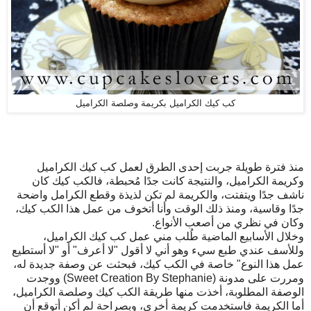
كب كيك الكراميل بكريمة وصلصة الكراميل
منذ فترة طويلة جربت إحدى الطرق لعمل كب كيك الكراميل
وكريمة الكراميل، والنتيجة كانت جدًا مُحبطة، فالكب كيك كان
ناشف جدًا ويتفتت، والكريمة لم تكن لذيذة وقطع الكرامل واضحة
جدًا وقاسية، ومنذ ذلك الوقت وأنا أتخوف من عمل هذا الكب كيك،
وكان في نظري من أصعب الأنواع.
وخلال الأسابيع الماضية طُلب مني عمل كب كيك الكراميل،
وللأسف عندي طبع سيء وهو أني لا أقول "لا أعرف" أو "لا أستطيع
عمل هذا النوع" خاصة في الكب كيك، فبحثت عن وصفة جديدة له،
ومررت على مدونة (Sweet Creation By Stephanie) ووجدت
الوصفة المطلوبة، أخذت منها طريقة الكب كيك وصلصة الكراميل،
أما الكريمة فاستخدمت كريمة أخرى، وبصراحة لم أكن أتوقع أن