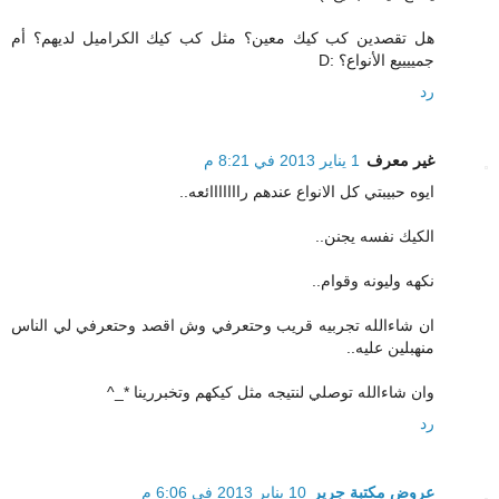
هل تقصدين كب كيك معين؟ مثل كب كيك الكراميل لديهم؟ أم
جمييييع الأنواع؟ :D
رد
غير معرف
1 يناير 2013 في 8:21 م
ايوه حبيبتي كل الانواع عندهم رااااااائعه..
الكيك نفسه يجنن..
نكهه وليونه وقوام..
ان شاءالله تجربيه قريب وحتعرفي وش اقصد وحتعرفي لي الناس
منهبلين عليه..
وان شاءالله توصلي لنتيجه مثل كيكهم وتخبررينا *_^
رد
عروض مكتبة جرير
10 يناير 2013 في 6:06 م