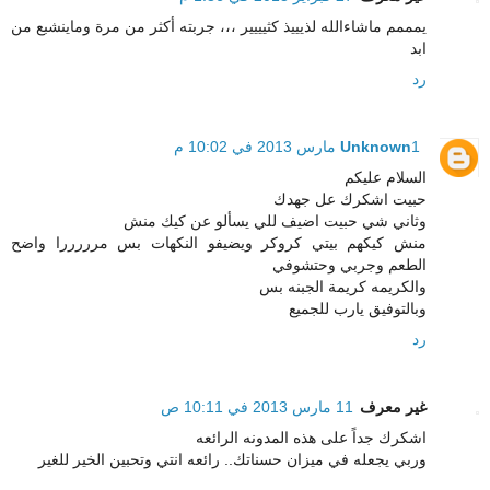
يمممم ماشاءالله لذيييذ كثيييير ،،، جربته أكثر من مرة وماينشبع من
ابد
رد
1 مارس 2013 في 10:02 م
Unknown
السلام عليكم
حبيت اشكرك عل جهدك
وثاني شي حبيت اضيف للي يسألو عن كيك منش
منش كيكهم بيتي كروكر ويضيفو النكهات بس مرررررا واضح
الطعم وجربي وحتشوفي
والكريمه كريمة الجبنه بس
وبالتوفيق يارب للجميع
رد
غير معرف
11 مارس 2013 في 10:11 ص
اشكرك جداً على هذه المدونه الرائعه
وربي يجعله في ميزان حسناتك.. رائعه انتي وتحبين الخير للغير