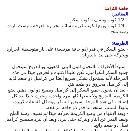
صلصة الكراميل:
المقادير:
1 1/2 كوب ونصف الكوب سكر
1 1/4 كوب وربع الكوب كريمة سائلة بحرارة الغرفة وليست باردة
رشة ملح
الطريقة:
- نضع السكر في قدر (ذو حافة مرتفعة) على نار متوسطة الحرارة
ونحركه حتى يبدأ بالذوبان.
- ستبدأ الأطراف بالتحول للون البني الذهبي، وبالتدريج سيتحول
جميع السكر للكراميل، لكن علينا الانتباه والحرص جيدًا في هذه
المرحلة لأنه سيتحول بشكل سريع أيضًا من كراميل ذو طعم لذيذ
إلى كراميل محروق ذو طعم مُرّ.
- بعد أن يتحول جميع السكر إلى كراميل ويصبح ذو لون ذهبي نضع
الكريمة بالتدريج ولا نضعها كلها مرة واحدة، ونحرك جيدًا بعد كل
إضافة، في هذه المرحلة سيفور السكر ويشكل فقاعات كبيرة،
ولهذا السبب استخدمنا قدر ذو حافة مرتفعة.
- وبعد الانتهاء من وضع الكريمة نحركه جيدًا ثم نضيف رشة الملح،
ونبعد القدر عن النار ونتركه حتى يبرد، وبعد أن يبرد سيصبح كراميل
ثقيل ذو طعم رائع.
(يمكن نقله إلى علبة محكمة الإغلاق واستخدامه وقت الحاجة)