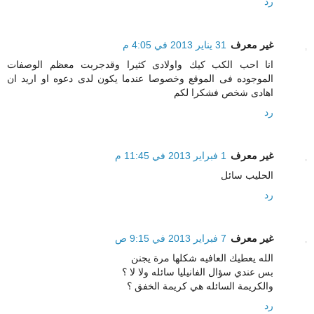
رد
غير معرف
31 يناير 2013 في 4:05 م
انا احب الكب كيك واولادى كثيرا وقدجربت معظم الوصفات
الموجوده فى الموقع وخصوصا عندما يكون لدى دعوه او اريد ان
اهادى شخص فشكرا لكم
رد
غير معرف
1 فبراير 2013 في 11:45 م
الحليب سائل
رد
غير معرف
7 فبراير 2013 في 9:15 ص
الله يعطيك العافيه شكلها مرة يجنن
بس عندي سؤال الفانيليا سائله ولا لا ؟
والكريمة السائله هي كريمة الخفق ؟
رد