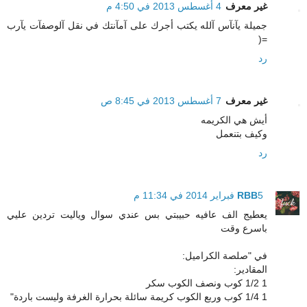
غير معرف
4 أغسطس 2013 في 4:50 م
جميلة يآنآس آلله يكتب أجرك على آمآنتك في نقل آلوصفآت يآرب
=(
رد
غير معرف
7 أغسطس 2013 في 8:45 ص
أيش هي الكريمه
وكيف بتنعمل
رد
5 فبراير 2014 في 11:34 م
RBB
يعطيج الف عافيه حبيبتي بس عندي سوال وياليت تردين عليي
باسرع وقت
في "صلصة الكراميل:
المقادير:
1 1/2 كوب ونصف الكوب سكر
1 1/4 كوب وربع الكوب كريمة سائلة بحرارة الغرفة وليست باردة"