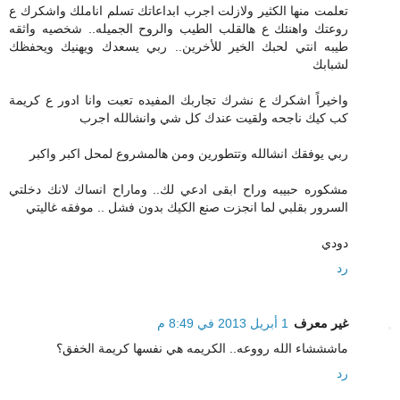
تعلمت منها الكثير ولازلت اجرب ابداعاتك تسلم اناملك واشكرك ع
روعتك واهنئك ع هالقلب الطيب والروح الجميله.. شخصيه واثقه
طيبه انتي لحبك الخير للأخرين.. ربي يسعدك ويهنيك ويحفظك
لشبابك
واخيراً اشكرك ع نشرك تجاربك المفيده تعبت وانا ادور ع كريمة
كب كيك ناجحه ولقيت عندك كل شي وانشالله اجرب
ربي يوفقك انشالله وتتطورين ومن هالمشروع لمحل اكبر واكبر
مشكوره حبيبه وراح ابقى ادعي لك.. وماراح انساك لانك دخلتي
السرور بقلبي لما انجزت صنع الكيك بدون فشل .. موفقه غاليتي
دودي
رد
غير معرف
1 أبريل 2013 في 8:49 م
ماشششاء الله رووعه.. الكريمه هي نفسها كريمة الخفق؟
رد