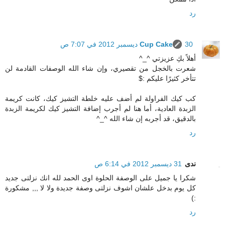
رد
30 ديسمبر 2012 في 7:07 ص
Cup Cake
أهلاً بكِ عزيزتي ^_^
شعرت بالخجل من تقصيري، وإن شاء الله الوصفات القادمة لن
تتأخر كثيرًا عليكم :$
كب كيك الفراولة لم أضف عليه خلطة التشيز كيك، كانت كريمة
الزبدة العادية، أما هنا لم أجرب إضافة التشيز كيك لكريمة الزبدة
بالدقيق، قد أجربه إن شاء الله ^_^
رد
ندى
31 ديسمبر 2012 في 6:14 ص
شكرا يا جميل على الوصفة الحلوة اوى الحمد لله انك نزلتى جديد
كل يوم بدخل علشان اشوف نزلتى وصفة جديدة ولا لا ,,, مشكورة
:)
رد