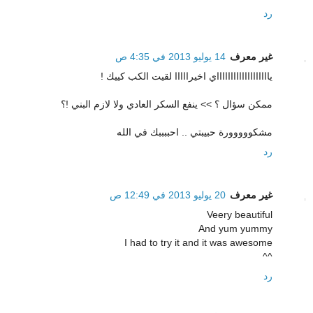
رد
غير معرف
14 يوليو 2013 في 4:35 ص
ياااااااااااااااااااي اخيرااااا لقيت الكب كييك !
ممكن سؤال ؟ >> ينفع السكر العادي ولا لازم البني !؟
مشكووووورة حبيبتي .. احببببك في الله
رد
غير معرف
20 يوليو 2013 في 12:49 ص
Veery beautiful
And yum yummy
I had to try it and it was awesome
^^
رد