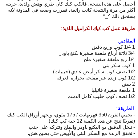
أحصل على هذه النتيجة، فالكب كيك كان طري وهش ولذيذ، جربته
أكثر من مرة والنتيجة كانت رائعة، فقررت وضعه في المدونة لأنه
يستحق ذلك ^_^
طريقة عمل كب كيك الكراميل اللذيذ:
المقادير:
1 1/4 كوب وربع دقيق
3/4 ثلاثة أرباع ملعقة صغيرة بكنغ باودر
1/4 ربع ملعقة صغيرة ملح
1 كوب سكر بني
1/2 نصف كوب سكر أبيض عادي (حبيبات)
1/2 كوب زبدة غير مملحة بحرارة الغرفة
2 بيض
1 ملعقة صغيرة فانيليا
1/2 نصف كوب حليب كامل الدسم
الطريقة:
- نحمي الفرن 350 فهرنهايت / 175 مئوي، ونجهز أوراق الكب كيك
(تقريبًا تنتج عن هذه الكمية 12 حبة كب كيك).
- ننخل الدقيق مع البكنغ باودر والملح ونتركه على جنب.
- نخفق الزبدة مع السكر البني والأبيض حتى يصبح هش.