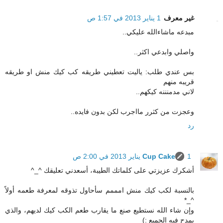
غير معرف
1 يناير 2013 في 1:57 ص
مبدعه ماشاءالله عليكي..
واصلي وابدعي اكثر..
بس عندي طلب: ياليت تعطيني طريقه كب كيك منش او طريقه
قريبه منهم
لاني مدمنننه كيكهم..
وعجزت من كثرر مااجرب لكن بدون فايده..
رد
1 يناير 2013 في 2:00 ص
Cup Cake
أشكرك عزيزتي على كلماتك الطيبة، أسعدني تعليقك ^_^
بالنسبة لكب كيك منش امممم سأحاول تذوقه لمعرفة طعمه أولاً
^_*
وإن شاء الله نستطيع صنع ما يقارب طعم الكب كيك لديهم، والذي
يمدح فيه الجميع :)