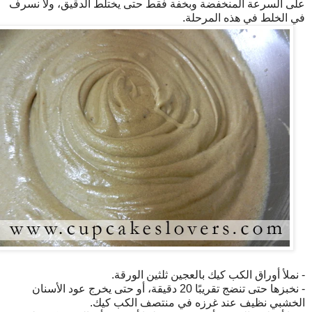
على السرعة المنخفضة وبخفة فقط حتى يختلط الدقيق، ولا نسرف
في الخلط في هذه المرحلة.
- نملأ أوراق الكب كيك بالعجين ثلثين الورقة.
- نخبزها حتى تنضج تقريبًا 20 دقيقة، أو حتى يخرج عود الأسنان
الخشبي نظيف عند غرزه في منتصف الكب كيك.